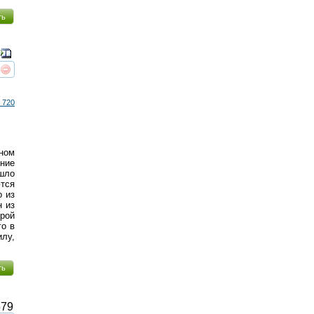
ть
реть
интересует
 720
ьном
ение
ошло
тся
о из
н из
рой
го в
илу,
ть
79