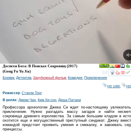
Доспехи Бога: В Поисках Сокровищ
(2017)
Ray
(
Gong Fu Yu Jia
)
смот
Боевик
,
Детектив
,
Зарубежный фильм
,
Комедия
,
Приключения
HD 1080
,
HD
Режиссер
:
Стэнли Тонг
В ролях
:
Джеки Чан
,
Ким Хи-сон
,
Диша Патани
Профессора археологии Джека Си ждет по-настоящему увлекатель
приключение. Нужно разгадать массу загадок и найти несмет
сокровища древнего королевства. За самым большим кладом в исто
охотится еще и могущественный преступный синдикат. Джеку вмест
командой предстоит проявить умения и смекалку, и завоевать сер
принцессы.