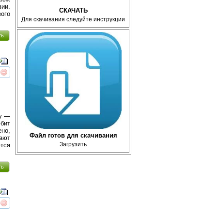
ии.
СКАЧАТЬ
ого
Для скачивания следуйте инструкции
ть
реть
интересует
ау —
бит
ено,
Файл готов для скачивания
ают
Загрузить
тся
ть
реть
интересует