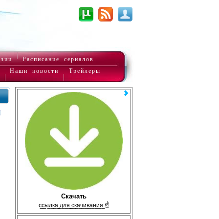
нзии
Расписание сериалов
Наши новости
Трейлеры
Скачать
с̲с̲ы̲л̲к̲а̲ ̲д̲л̲я̲ ̲с̲к̲а̲ч̲и̲в̲а̲н̲и̲я̲ ☝