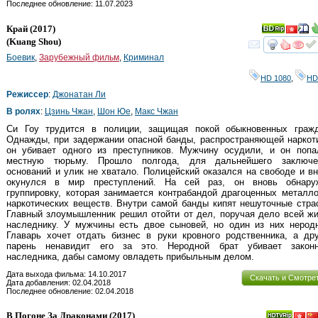
Последнее обновление: 11.07.2023
Край
(2017)
(
Kuang Shou
)
смот
Боевик
,
Зарубежный фильм
,
Криминал
HD 1080
,
HD
Режиссер
:
Джонатан Ли
В ролях
:
Цзинь Чжан
,
Шон Юе
,
Макс Чжан
Си Гоу трудится в полиции, защищая покой обыкновенных гражд
Однажды, при задержании опасной банды, распространяющей наркот
он убивает одного из преступников. Мужчину осудили, и он попа
местную тюрьму. Прошло полгода, для дальнейшего заключе
оснований и улик не хватало. Полицейский оказался на свободе и в
окунулся в мир преступлений. На сей раз, он вновь обнару
группировку, которая занимается контрабандой драгоценных металл
наркотических веществ. Внутри самой банды кипят нешуточные стра
Главный злоумышленник решил отойти от дел, поручая дело всей ж
наследнику. У мужчины есть двое сыновей, но один из них неродн
Главарь хочет отдать бизнес в руки кровного родственника, а др
парень ненавидит его за это. Неродной брат убивает законн
наследника, дабы самому овладеть прибыльным делом.
Дата выхода фильма: 14.10.2017
Скачать и Смотре
Дата добавления: 02.04.2018
Последнее обновление: 02.04.2018
В Погоне За Драконами
(2017)