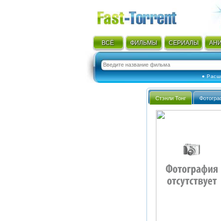
ВСЁ
ФИЛЬМЫ
СЕРИАЛЫ
АН
● Расш
Стэнли Тонг
Фотогра