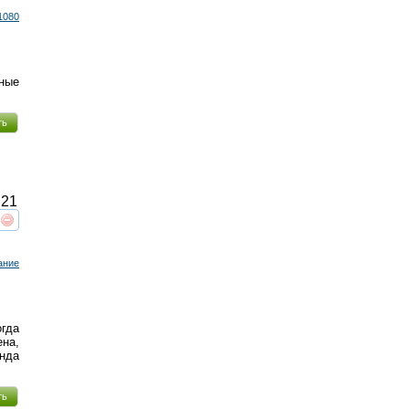
1080
ные
ть
21
реть
интересует
ание
гда
на,
нда
ть