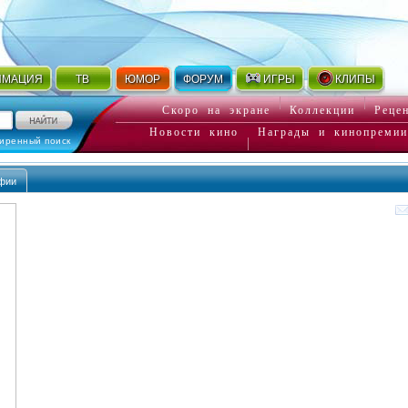
ИМАЦИЯ
ТВ
ЮМОР
ФОРУМ
ИГРЫ
КЛИПЫ
Скоро на экране
Коллекции
Реце
Новости кино
Награды и кинопремии
иренный поиск
фии