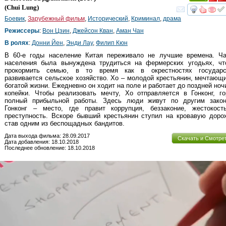
(
Chui Lung
)
смот
Боевик
,
Зарубежный фильм
,
Исторический
,
Криминал
,
драма
Режиссеры
:
Вон Цзин
,
Джейсон Кван
,
Аман Чан
В ролях
:
Донни Йен
,
Энди Лау
,
Филип Кюн
В 60-е годы население Китая переживало не лучшие времена. Ча
населения была вынуждена трудиться на фермерских угодьях, чт
прокормить семью, в то время как в окрестностях государс
развивается сельское хозяйство. Хо – молодой крестьянин, мечтающ
богатой жизни. Ежедневно он ходит на поле и работает до поздней ноч
копейки. Чтобы реализовать мечту, Хо отправляется в Гонконг, г
полный прибыльной работы. Здесь люди живут по другим закон
Гонконг – место, где правит коррупция, беззаконие, жестокост
преступность. Вскоре бывший крестьянин ступил на кровавую доро
став одним из беспощадных бандитов.
Дата выхода фильма: 28.09.2017
Скачать и Смотре
Дата добавления: 18.10.2018
Последнее обновление: 18.10.2018