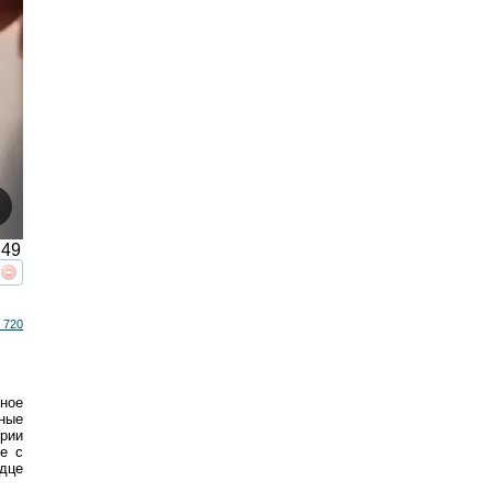
49
реть
интересует
 720
ное
ные
рии
е с
дце