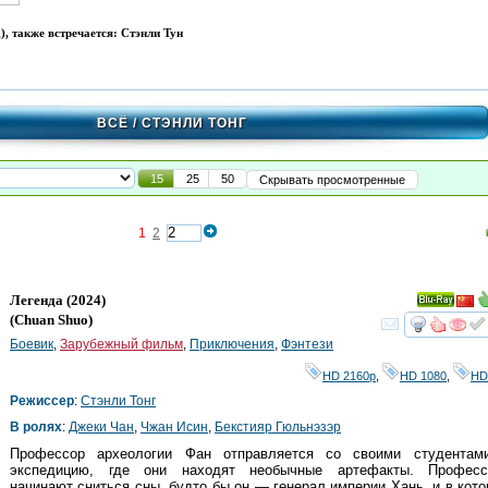
), также встречается: Стэнли Тун
ВСЁ
/ СТЭНЛИ ТОНГ
15
25
50
Скрывать просмотренные
1
2
Легенда
(2024)
Ray
(
Chuan Shuo
)
смот
Боевик
,
Зарубежный фильм
,
Приключения
,
Фэнтези
HD 2160р
,
HD 1080
,
HD
Режиссер
:
Стэнли Тонг
В ролях
:
Джеки Чан
,
Чжан Исин
,
Бекстияр Гюльнэзэр
Профессор археологии Фан отправляется со своими студентам
экспедицию, где они находят необычные артефакты. Професс
начинают сниться сны, будто бы он — генерал империи Хань, и в кот