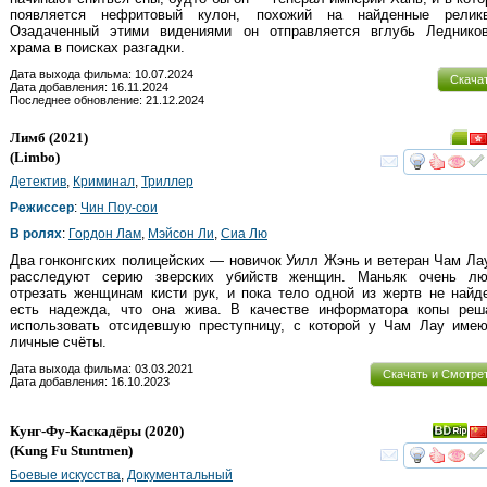
появляется нефритовый кулон, похожий на найденные реликв
Озадаченный этими видениями он отправляется вглубь Ледников
храма в поисках разгадки.
Дата выхода фильма: 10.07.2024
Скача
Дата добавления: 16.11.2024
Последнее обновление: 21.12.2024
Лимб
(2021)
(
Limbo
)
смот
Детектив
,
Криминал
,
Триллер
Режиссер
:
Чин Поу-сои
В ролях
:
Гордон Лам
,
Мэйсон Ли
,
Сиа Лю
Два гонконгских полицейских — новичок Уилл Жэнь и ветеран Чам Л
расследуют серию зверских убийств женщин. Маньяк очень лю
отрезать женщинам кисти рук, и пока тело одной из жертв не найд
есть надежда, что она жива. В качестве информатора копы реш
использовать отсидевшую преступницу, с которой у Чам Лау имею
личные счёты.
Дата выхода фильма: 03.03.2021
Скачать и Смотре
Дата добавления: 16.10.2023
Кунг-Фу-Каскадёры
(2020)
(
Kung Fu Stuntmen
)
смот
Боевые искусства
,
Документальный