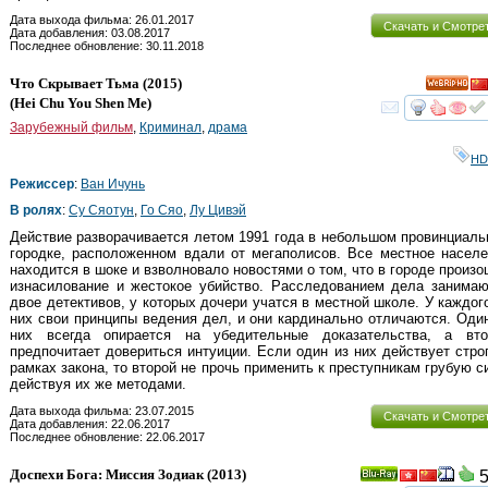
Дата выхода фильма: 26.01.2017
Скачать и Смотре
Дата добавления: 03.08.2017
Последнее обновление: 30.11.2018
Что Скрывает Тьма
(2015)
HD
(
Hei Chu You Shen Me
)
смот
Зарубежный фильм
,
Криминал
,
драма
HD
Режиссер
:
Ван Ичунь
В ролях
:
Су Сяотун
,
Го Сяо
,
Лу Цивэй
Действие разворачивается летом 1991 года в небольшом провинциал
городке, расположенном вдали от мегаполисов. Все местное насел
находится в шоке и взволновало новостями о том, что в городе произ
изнасилование и жестокое убийство. Расследованием дела занимаю
двое детективов, у которых дочери учатся в местной школе. У каждог
них свои принципы ведения дел, и они кардинально отличаются. Оди
них всегда опирается на убедительные доказательства, а вто
предпочитает довериться интуиции. Если один из них действует стро
рамках закона, то второй не прочь применить к преступникам грубую с
действуя их же методами.
Дата выхода фильма: 23.07.2015
Скачать и Смотре
Дата добавления: 22.06.2017
Последнее обновление: 22.06.2017
Доспехи Бога: Миссия Зодиак
(2013)
5