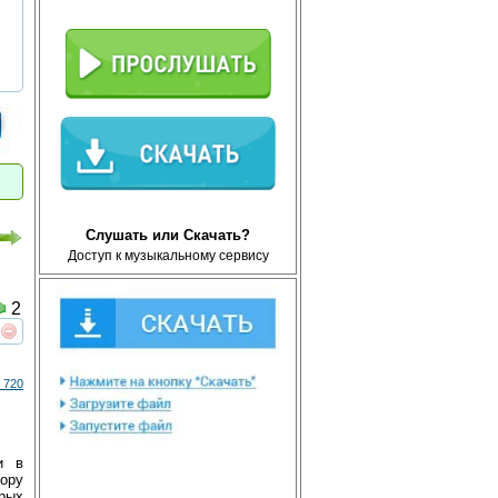
Слушать или Скачать?
Доступ к музыкальному сервису
2
реть
интересует
 720
и в
ору
орых