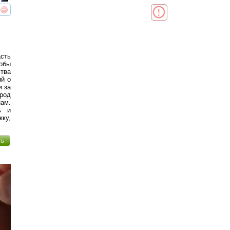
реть
интересует
сть
обы
тва
ий о
и за
ород
ам.
ь и
жку,
ть