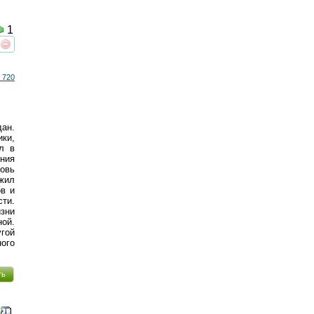
1
реть
интересует
 720
ан.
ики,
л в
ния
новь
жил
ов и
сти.
изни
ой.
угой
ого
ть