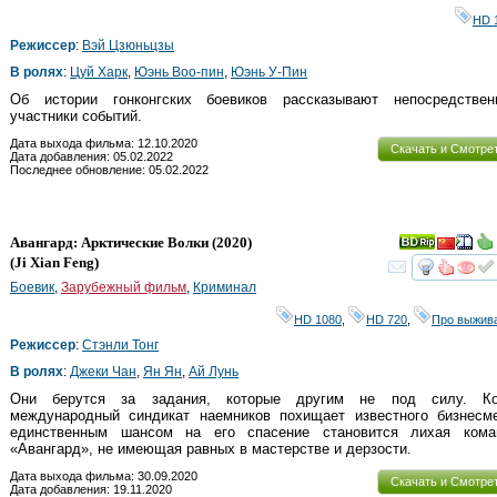
HD 
Режиссер
:
Вэй Цзюньцзы
В ролях
:
Цуй Харк
,
Юэнь Воо-пин
,
Юэнь У-Пин
Об истории гонконгских боевиков рассказывают непосредствен
участники событий.
Дата выхода фильма: 12.10.2020
Скачать и Смотре
Дата добавления: 05.02.2022
Последнее обновление: 05.02.2022
Авангард: Арктические Волки
(2020)
(
Ji Xian Feng
)
смот
Боевик
,
Зарубежный фильм
,
Криминал
HD 1080
,
HD 720
,
Про выжив
Режиссер
:
Стэнли Тонг
В ролях
:
Джеки Чан
,
Ян Ян
,
Ай Лунь
Они берутся за задания, которые другим не под силу. Ко
международный синдикат наемников похищает известного бизнесме
единственным шансом на его спасение становится лихая кома
«Авангард», не имеющая равных в мастерстве и дерзости.
Дата выхода фильма: 30.09.2020
Скачать и Смотре
Дата добавления: 19.11.2020