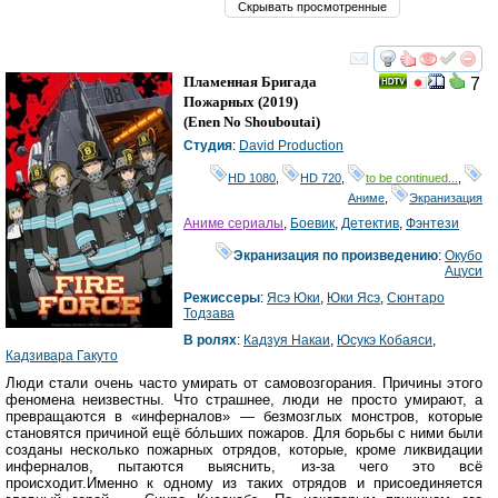
Скрывать просмотренные
смотреть
инте
Пламенная Бригада
7
Пожарных
(2019)
(
Enen No Shouboutai
)
Студия
:
David Production
HD 1080
,
HD 720
,
to be continued...
,
Аниме
,
Экранизация
Аниме сериалы
,
Боевик
,
Детектив
,
Фэнтези
Экранизация по произведению
:
Окубо
Ацуси
Режиссеры
:
Ясэ Юки
,
Юки Ясэ
,
Сюнтаро
Тодзава
В ролях
:
Кадзуя Накаи
,
Юсукэ Кобаяси
,
Кадзивара Гакуто
Люди стали очень часто умирать от самовозгорания. Причины этого
феномена неизвестны. Что страшнее, люди не просто умирают, а
превращаются в «инферналов» — безмозглых монстров, которые
становятся причиной ещё бо́льших пожаров. Для борьбы с ними были
созданы несколько пожарных отрядов, которые, кроме ликвидации
инферналов, пытаются выяснить, из-за чего это всё
происходит.Именно к одному из таких отрядов и присоединяется