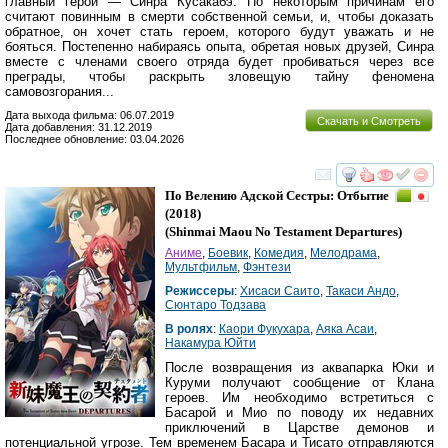
главный герой — Синра Кусакабэ. По некоторым причинам его
считают повинным в смерти собственной семьи, и, чтобы доказать
обратное, он хочет стать героем, которого будут уважать и не
бояться. Постепенно набираясь опыта, обретая новых друзей, Синра
вместе с членами своего отряда будет пробиваться через все
преграды, чтобы раскрыть зловещую тайну феномена
самовозгорания...
Дата выхода фильма: 06.07.2019
Скачать и Смотреть
Дата добавления: 31.12.2019
Последнее обновление: 03.04.2026
смотреть
инте
По Велению Адской Сестры: Отбытие
(2018)
(
Shinmai Maou No Testament Departures
)
Аниме
,
Боевик
,
Комедия
,
Мелодрама
,
Мультфильм
,
Фэнтези
Режиссеры
:
Хисаси Саито
,
Такаси Андо
,
Сюнтаро Тодзава
В ролях
:
Каори Фукухара
,
Аяка Асаи
,
Накамура Юйти
После возвращения из аквапарка Юки и
Куруми получают сообщение от Клана
героев. Им необходимо встретиться с
Басарой и Мио по поводу их недавних
приключений в Царстве демонов и
потенциальной угрозе. Тем временем Басара и Тисато отправляются