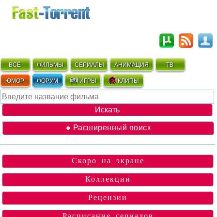
ВСЁ
ФИЛЬМЫ
СЕРИАЛЫ
АНИМАЦИЯ
ТВ
ЮМОР
ФОРУМ
ИГРЫ
КЛИПЫ
● Расширенный поиск
Скоро на экране
Коллекции
Рецензии
Расписание сериалов