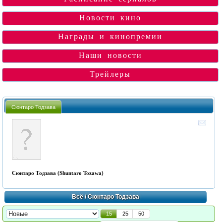
Новости кино
Награды и кинопремии
Наши новости
Трейлеры
Сюнтаро Тодзава
Сюнтаро Тодзава (Shuntaro Tozawa)
Всё
/ Сюнтаро Тодзава
15
25
50