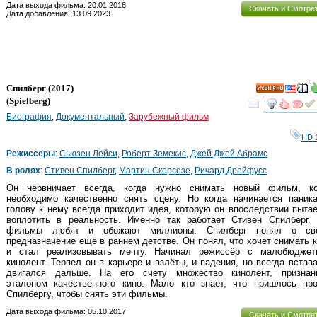
Дата выхода фильма: 20.01.2018
Скачать и Смотре
Дата добавления: 13.09.2023
Спилберг
(2017)
HD
(
Spielberg
)
смот
Биография
,
Документальный
,
Зарубежный фильм
HD 
Режиссеры
:
Сьюзен Лейси
,
Роберт Земекис
,
Джей Джей Абрамс
В ролях
:
Стивен Спилберг
,
Мартин Скорсезе
,
Ричард Дрейфусс
Он нервничает всегда, когда нужно снимать новый фильм, ко
необходимо качественно снять сцену. Но когда начинается паника
голову к нему всегда приходит идея, которую он впоследствии пыта
воплотить в реальность. Именно так работает Стивен Спилберг. 
фильмы любят и обожают миллионы. Спилберг понял о св
предназначение ещё в раннем детстве. Он понял, что хочет снимать 
и стал реализовывать мечту. Начинал режиссёр с малобюджет
кинолент. Терпел он в карьере и взлёты, и падения, но всегда встав
двигался дальше. На его счету множество кинолент, признан
эталоном качественного кино. Мало кто знает, что пришлось про
Спилбергу, чтобы снять эти фильмы.
Дата выхода фильма: 05.10.2017
Скачать и Смотре