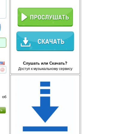
Слушать или Скачать?
Доступ к музыкальному сервису
реть
интересует
 об
ть