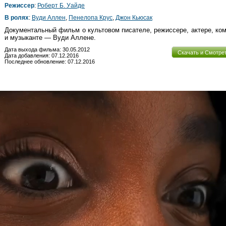
Режиссер
:
Роберт Б. Уайде
В ролях
:
Вуди Аллен
,
Пенелопа Крус
,
Джон Кьюсак
Документальный фильм о культовом писателе, режиссере, актере, ко
и музыканте — Вуди Аллене.
Дата выхода фильма: 30.05.2012
Скачать и Смотре
Дата добавления: 07.12.2016
Последнее обновление: 07.12.2016