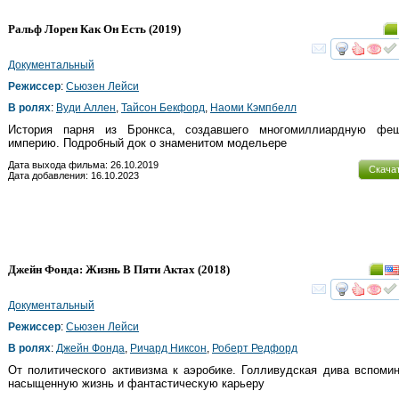
Ральф Лорен Как Он Есть
(2019)
смот
Документальный
Режиссер
:
Сьюзен Лейси
В ролях
:
Вуди Аллен
,
Тайсон Бекфорд
,
Наоми Кэмпбелл
История парня из Бронкса, создавшего многомиллиардную феш
империю. Подробный док о знаменитом модельере
Дата выхода фильма: 26.10.2019
Скача
Дата добавления: 16.10.2023
Джейн Фонда: Жизнь В Пяти Актах
(2018)
смот
Документальный
Режиссер
:
Сьюзен Лейси
В ролях
:
Джейн Фонда
,
Ричард Никсон
,
Роберт Редфорд
От политического активизма к аэробике. Голливудская дива вспоми
насыщенную жизнь и фантастическую карьеру