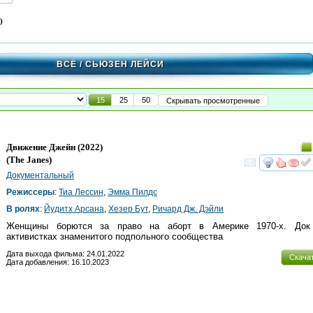
)
ВСЁ
/ СЬЮЗЕН ЛЕЙСИ
15
25
50
Скрывать просмотренные
Движение Джейн
(2022)
(
The Janes
)
смот
Документальный
Режиссеры
:
Тиа Лессин
,
Эмма Пилдс
В ролях
:
Йудитх Арcана
,
Хезер Бут
,
Ричард Дж. Дэйли
Женщины борются за право на аборт в Америке 1970-х. Док
активистках знаменитого подпольного сообщества
Дата выхода фильма: 24.01.2022
Скача
Дата добавления: 16.10.2023