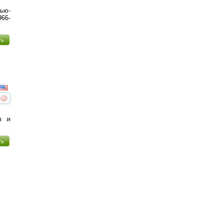
Нью-
966-
ть
реть
интересует
в и
ть