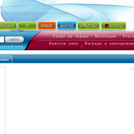
ИМАЦИЯ
ТВ
ЮМОР
ФОРУМ
ИГРЫ
КЛИПЫ
Скоро на экране
Коллекции
Реце
Новости кино
Награды и кинопремии
иренный поиск
рафии