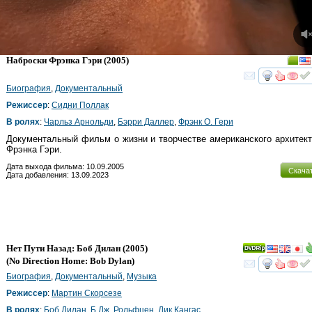
Наброски Фрэнка Гэри
(2005)
смот
Биография
,
Документальный
Режиссер
:
Сидни Поллак
В ролях
:
Чарльз Арнольди
,
Бэрри Даллер
,
Фрэнк О. Гери
Документальный фильм о жизни и творчестве американского архитек
Фрэнка Гэри.
Дата выхода фильма: 10.09.2005
Скача
Дата добавления: 13.09.2023
Нет Пути Назад: Боб Дилан
(2005)
(
No Direction Home: Bob Dylan
)
смот
Биография
,
Документальный
,
Музыка
Режиссер
:
Мартин Скорсезе
В ролях
:
Боб Дилан
,
Б.Дж. Рольфцен
,
Дик Кангас