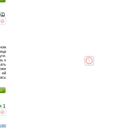
реть
интересует
ном
вица
ги.
вь к
ать
оже
е ей
лась
ть
1
реть
интересует
1080