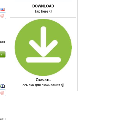
DOWNLOAD
Tap here 👆
реть
интересует
ен-
ть
Скачать
с̲с̲ы̲л̲к̲а̲ ̲д̲л̲я̲ ̲с̲к̲а̲ч̲и̲в̲а̲н̲и̲я̲ ☝
реть
интересует
нает