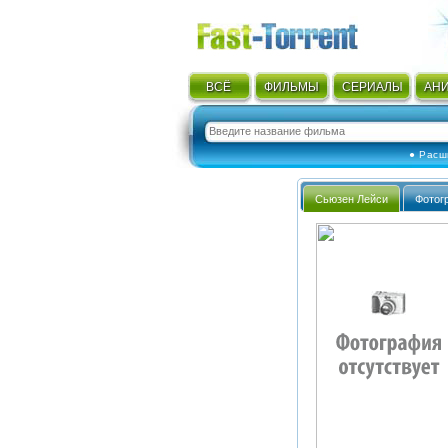
ВСЁ
ФИЛЬМЫ
СЕРИАЛЫ
АН
● Расш
Сьюзен Лейси
Фотог