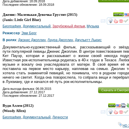
Дата добавления: 18.09.2018
Последнее обновление: 18.09.2018
Дженис: Маленькая Девочка Грустит
(2015)
(
Janis: Little Girl Blue
)
смот
Биография
,
Документальный
,
Зарубежный фильм
,
Музыка
Режиссер
:
Эми Берг
В ролях
:
Джэнис Джоплин
,
Лаура Джоплин
,
Джульетт Льюис
Документально-художественный фильм, рассказывающий о звёзд
пути популярной певицы Дженис Джоплин. В центре повествования пе
Кет Пауэр, которая и рассказывает о жизни своей некогда подру
Известная рок-исполнительница родилась в 40-х годах в Техасе. Любо
музыке и вокалу она унаследовала от матери. В своё время её м
поставила на первое место карьеру, наплевав на семью. Джолин т
хотела стать знаменитой певицей, но понимала, что в родном город
ничего не светит. Когда она повзрослела, то собрала вещи и перебра
в Луизиану, где и начался её путь рок-исполнительницы.
Дата выхода фильма: 06.09.2015
Скачать и Смотре
Дата добавления: 27.12.2017
Последнее обновление: 27.12.2017
Вуди Аллен
(2012)
(
Woody Allen
)
смот
Биография
,
Документальный
,
Личности
HD 