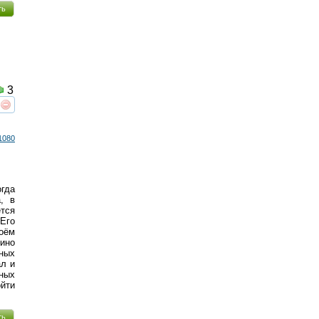
ть
3
реть
интересует
1080
гда
, в
ется
Его
оём
кино
ных
ал и
ных
йти
ть