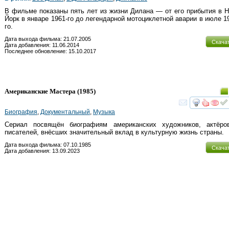
В фильме показаны пять лет из жизни Дилана — от его прибытия в 
Йорк в январе 1961-го до легендарной мотоциклетной аварии в июле 1
го.
Дата выхода фильма: 21.07.2005
Скача
Дата добавления: 11.06.2014
Последнее обновление: 15.10.2017
Американские Мастера
(1985)
смот
Биография
,
Документальный
,
Музыка
Сериал посвящён биографиям американских художников, актёро
писателей, внёсших значительный вклад в культурную жизнь страны.
Дата выхода фильма: 07.10.1985
Скача
Дата добавления: 13.09.2023