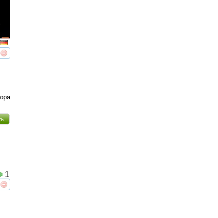
реть
интересует
тора
ть
1
реть
интересует