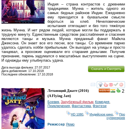
Индия – страна контрастов с древними
традициями. Мунна – житель одного из
самых бедных районов Индии. Ежедневно
ему приходится в буквальном смысле
бороться за хлеб. Нечеловеческие
испытания отягощают и без того тяжёлую
жизнь Мунна. И нет рядом людей, которые могли бы поддержать в
трудную минуту. Единственным средством расслабления и спасения
являются танцы и музыка. Мунна преданный фанат Майкла
Джексона. Он знает все его песни, все танцы. Со временем парню
удалось сделать хобби прибыльным. Он выходил на улицы и просто
танцевал, а прохожие оценивали его старания деньгами. Получив
признание, парень задумался о масштабных выступлениях на сцене.
И однажды ему улыбнулась удача.
Дата выхода фильма: 27.07.2017
Скачать и Смотреть
Дата добавления: 17.10.2018
Последнее обновление: 17.10.2018
смотреть
инте
Летающий Джатт
(2016)
2
HD
(
A Flying Jatt
)
Боевик
,
Зарубежный фильм
,
Комедия
,
Приключения
,
Фантастика
,
Фэнтези
HD 1080
,
Индийское кино
,
Про
супергероев
Режиссер
:
Ремо