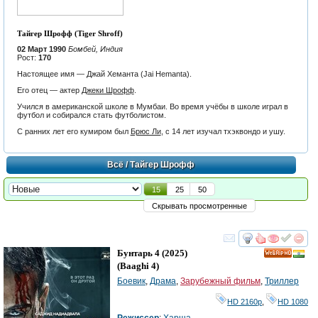
Тайгер Шрофф (Tiger Shroff)
02 Март 1990
Бомбей, Индия
Рост:
170
Настоящее имя — Джай Хеманта (Jai Hemanta).
Его отец — актер
Джеки Шрофф
.
Учился в американской школе в Мумбаи. Во время учёбы в школе играл в
футбол и собирался стать футболистом.
С ранних лет его кумиром был
Брюс Ли
, с 14 лет изучал тхэквондо и ушу.
Всё
/ Тайгер Шрофф
15
25
50
Скрывать просмотренные
смотреть
инте
Бунтарь 4
(2025)
HD
(
Baaghi 4
)
Боевик
,
Драма
,
Зарубежный фильм
,
Триллер
HD 2160р
,
HD 1080
Режиссер
:
Харша