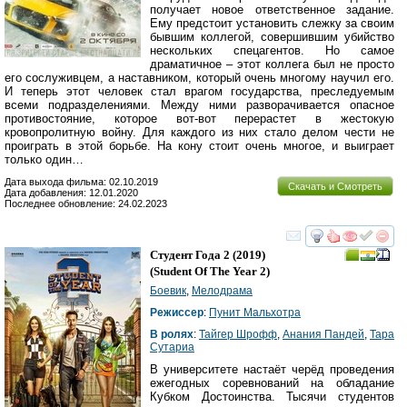
получает новое ответственное задание.
Ему предстоит установить слежку за своим
бывшим коллегой, совершившим убийство
нескольких спецагентов. Но самое
драматичное – этот коллега был не просто
его сослуживцем, а наставником, который очень многому научил его.
И теперь этот человек стал врагом государства, преследуемым
всеми подразделениями. Между ними разворачивается опасное
противостояние, которое вот-вот перерастет в жестокую
кровопролитную войну. Для каждого из них стало делом чести не
проиграть в этой борьбе. На кону стоит очень многое, и выиграет
только один…
Дата выхода фильма: 02.10.2019
Скачать и Смотреть
Дата добавления: 12.01.2020
Последнее обновление: 24.02.2023
смотреть
инте
Студент Года 2
(2019)
(
Student Of The Year 2
)
Боевик
,
Мелодрама
Режиссер
:
Пунит Мальхотра
В ролях
:
Тайгер Шрофф
,
Анания Пандей
,
Тара
Сутариа
В университете настаёт черёд проведения
ежегодных соревнований на обладание
Кубком Достоинства. Тысячи студентов