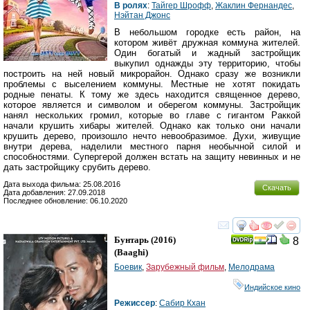
В ролях
:
Тайгер Шрофф
,
Жаклин Фернандес
,
Нэйтан Джонс
В небольшом городке есть район, на
котором живёт дружная коммуна жителей.
Один богатый и жадный застройщик
выкупил однажды эту территорию, чтобы
построить на ней новый микрорайон. Однако сразу же возникли
проблемы с выселением коммуны. Местные не хотят покидать
родные пенаты. К тому же здесь находится священное дерево,
которое является и символом и оберегом коммуны. Застройщик
нанял нескольких громил, которые во главе с гигантом Раккой
начали крушить хибары жителей. Однако как только они начали
крушить дерево, произошло нечто невообразимое. Духи, живущие
внутри дерева, наделили местного парня необычной силой и
способностями. Супергерой должен встать на защиту невинных и не
дать застройщику срубить дерево.
Дата выхода фильма: 25.08.2016
Скачать
Дата добавления: 27.09.2018
Последнее обновление: 06.10.2020
смотреть
инте
Бунтарь
(2016)
8
(
Baaghi
)
Боевик
,
Зарубежный фильм
,
Мелодрама
Индийское кино
Режиссер
:
Сабир Кхан