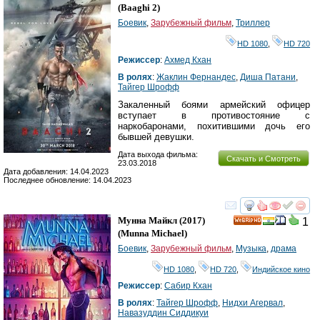
HD
(
Baaghi 2
)
Боевик
,
Зарубежный фильм
,
Триллер
HD 1080
,
HD 720
Режиссер
:
Ахмед Кхан
В ролях
:
Жаклин Фернандес
,
Диша Патани
,
Тайгер Шрофф
Закаленный боями армейский офицер
вступает в противостояние с
наркобаронами, похитившими дочь его
бывшей девушки.
Дата выхода фильма:
Скачать и Смотреть
23.03.2018
Дата добавления: 14.04.2023
Последнее обновление: 14.04.2023
смотреть
инте
Мунна Майкл
(2017)
1
HD
(
Munna Michael
)
Боевик
,
Зарубежный фильм
,
Музыка
,
драма
HD 1080
,
HD 720
,
Индийское кино
Режиссер
:
Сабир Кхан
В ролях
:
Тайгер Шрофф
,
Нидхи Агервал
,
Навазуддин Сиддикуи