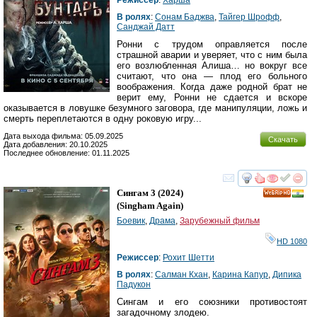
В ролях
:
Сонам Баджва
,
Тайгер Шрофф
,
Санджай Датт
Ронни с трудом оправляется после
страшной аварии и уверяет, что с ним была
его возлюбленная Алишa… но вокруг все
считают, что она — плод его больного
воображения. Когда даже родной брат не
верит ему, Ронни не сдается и вскоре
оказывается в ловушке безумного заговора, где манипуляции, ложь и
смерть переплетаются в одну роковую игру...
Дата выхода фильма: 05.09.2025
Скачать
Дата добавления: 20.10.2025
Последнее обновление: 01.11.2025
смотреть
инте
Сингам 3
(2024)
HD
(
Singham Again
)
Боевик
,
Драма
,
Зарубежный фильм
HD 1080
Режиссер
:
Рохит Шетти
В ролях
:
Салман Кхан
,
Карина Капур
,
Дипика
Падукон
Сингам и его союзники противостоят
загадочному злодею.