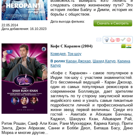
возможность выбирать кого любить и
следовать своему жизненному пути? Это
история любви Баблу и Димпи, история их
борьбы с обществом.
Дата выхода фильма:
Скачать и Смотреть
22.05.2014
Дата добавления: 16.10.2023
смотреть
инте
Кофе С Караном
(2004)
Комедия
,
Ток-шоу
В ролях
:
Каран Джохар
,
Шахид Капур
,
Карина
Капур
«Кофе с Караном» - самое популярное в
Индии ток-шоу с участием знаменитостей.
Его бессменный ведущий - Каран Джохар,
один из самых популярных режиссеров в
современном Болливуде, дает зрителям
заглянуть по ту сторону закулисной жизни
индийского кино и узнать самые пикантные
подробности личной и профессиональной
жизни звезд первой величины. Среди его
гостей - Амитабх и Абхишек Баччаны,
Каджол, Шахрукх Кхан, Айшвария Рай,
Ритик Рошан, Саиф Али Кхан, Рани Мукхерджи, Карина Капур, Прити
Зинта, Джон Абрахам, Санни и Бобби Деол, Бипаша Басу, Дино
Мореа и многие другие...