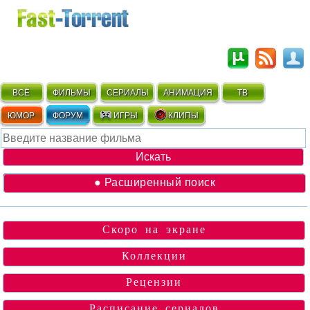
ВСЁ
ФИЛЬМЫ
СЕРИАЛЫ
АНИМАЦИЯ
ТВ
ЮМОР
ФОРУМ
ИГРЫ
КЛИПЫ
● Расширенный поиск
Скоро на экране
Коллекции
Рецензии
Расписание сериалов