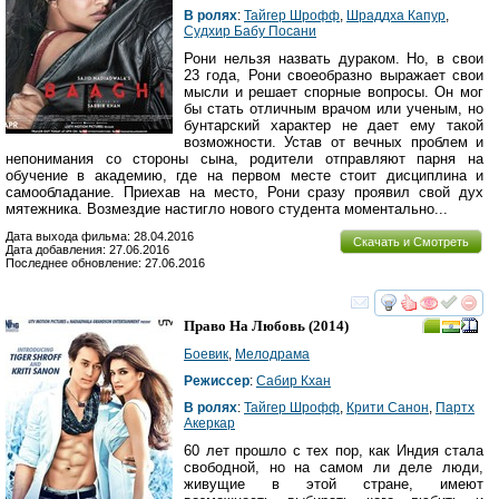
В ролях
:
Тайгер Шрофф
,
Шраддха Капур
,
Судхир Бабу Посани
Рони нельзя назвать дураком. Но, в свои
23 года, Рони своеобразно выражает свои
мысли и решает спорные вопросы. Он мог
бы стать отличным врачом или ученым, но
бунтарский характер не дает ему такой
возможности. Устав от вечных проблем и
непонимания со стороны сына, родители отправляют парня на
обучение в академию, где на первом месте стоит дисциплина и
самообладание. Приехав на место, Рони сразу проявил свой дух
мятежника. Возмездие настигло нового студента моментально...
Дата выхода фильма: 28.04.2016
Скачать и Смотреть
Дата добавления: 27.06.2016
Последнее обновление: 27.06.2016
смотреть
инте
Право На Любовь
(2014)
Боевик
,
Мелодрама
Режиссер
:
Сабир Кхан
В ролях
:
Тайгер Шрофф
,
Крити Санон
,
Партх
Акеркар
60 лет прошло с тех пор, как Индия стала
свободной, но на самом ли деле люди,
живущие в этой стране, имеют