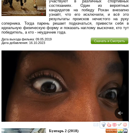
участвуют в различных спортивных
состязаниях. Один из вероятных
кандидатов на победу Рохан внезапно
узнаёт, что его исключили, и всё это
результаты происков нечистого на руку
соперника. Тогда парень решает подкачаться, привести себя в
идеальную физическую форму и показать наглому выскочке, кто тут
победитель, а кто - неудачник года.
Дата выхода фильма: 09.05.2019
Скачать и Смотреть
Дата добавления: 16.10.2023
смотреть
инте
Бунтарь 2
(2018)