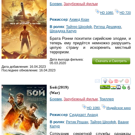
Боевик
,
Зарубежный фильм
HD 1080
,
HD 720
Режиссер
:
Ахмед Кхан
В ролях
:
Тайгер Шрофф
,
Ритеш Дешмукх
,
Шраддха Капур
Брата Ронни похитили сирийские злодеи, и
теперь ему придётся немножко разрушить
целую страну и искоренить местный
терроризм.
Дата выхода фильма:
Скачать и Смотреть
05.03.2020
Дата добавления: 16.04.2023
Последнее обновление: 16.04.2023
смотреть
инте
Бой
(2019)
6
Ray
(
War
)
Боевик
,
Зарубежный фильм
,
Триллер
HD 1080
,
Индийское кино
Режиссер
:
Сиддхарт Ананд
В ролях
:
Ритик Рошан
,
Тайгер Шрофф
,
Ваани
Капур
Сотрудник секретной службы однажды