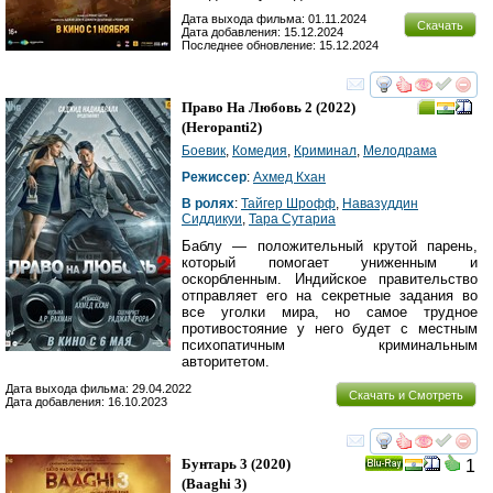
Дата выхода фильма: 01.11.2024
Скачать
Дата добавления: 15.12.2024
Последнее обновление: 15.12.2024
смотреть
инте
Право На Любовь 2
(2022)
(
Heropanti2
)
Боевик
,
Комедия
,
Криминал
,
Мелодрама
Режиссер
:
Ахмед Кхан
В ролях
:
Тайгер Шрофф
,
Навазуддин
Сиддикуи
,
Тара Сутариа
Баблу — положительный крутой парень,
который помогает униженным и
оскорбленным. Индийское правительство
отправляет его на секретные задания во
все уголки мира, но самое трудное
противостояние у него будет с местным
психопатичным криминальным
авторитетом.
Дата выхода фильма: 29.04.2022
Скачать и Смотреть
Дата добавления: 16.10.2023
смотреть
инте
Бунтарь 3
(2020)
1
Ray
(
Baaghi 3
)