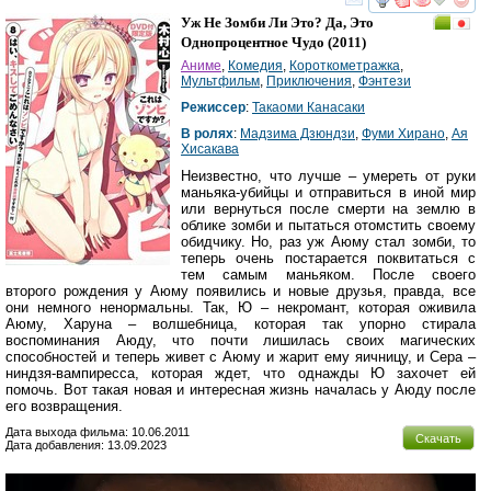
смотреть
инте
Уж Не Зомби Ли Это? Да, Это
Однопроцентное Чудо
(2011)
Аниме
,
Комедия
,
Короткометражка
,
Мультфильм
,
Приключения
,
Фэнтези
Режиссер
:
Такаоми Канасаки
В ролях
:
Мадзима Дзюндзи
,
Фуми Хирано
,
Ая
Хисакава
Неизвестно, что лучше – умереть от руки
маньяка-убийцы и отправиться в иной мир
или вернуться после смерти на землю в
облике зомби и пытаться отомстить своему
обидчику. Но, раз уж Аюму стал зомби, то
теперь очень постарается поквитаться с
тем самым маньяком. После своего
второго рождения у Аюму появились и новые друзья, правда, все
они немного ненормальны. Так, Ю – некромант, которая оживила
Аюму, Харуна – волшебница, которая так упорно стирала
воспоминания Аюду, что почти лишилась своих магических
способностей и теперь живет с Аюму и жарит ему яичницу, и Сера –
ниндзя-вампиресса, которая ждет, что однажды Ю захочет ей
помочь. Вот такая новая и интересная жизнь началась у Аюду после
его возвращения.
Дата выхода фильма: 10.06.2011
Скачать
Дата добавления: 13.09.2023