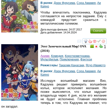
В ролях
:
Дзюн Фукусима
,
Сора Амамия
,
Аи
Каяно
Чтобы впечатлить поклонника, Кадзума
соглашается на непростое задание. Ему с
командой предстоит сразиться с
металлическим големом.
Дата выхода фильма: 24.07.2017
Скачать
Дата добавления: 14.04.2024
смотреть
инте
Этот Замечательный Мир! OVA
1
(2016)
Аниме
,
Комедия
,
Короткометражка
,
Мультфильм
,
Приключения
,
Фэнтези
Режиссеры
:
Такаоми Канасаки
,
Ясуо Ивамото
В ролях
:
Дзюн Фукусима
,
Сора Амамия
,
Аи
Каяно
Исследуя волшебный магазин Виз,
Кадзума решает примерить волшебное
колье, которое исполняет желания. Но
позже выясняется, что колье задушит
владельца через 4 дня, если его желание
не будет исполнено. Главная проблема
теперь в том, что Кадзума не помнит, что
он загадал.