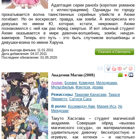
Адаптация серии ранобэ (коротких романов
с иллюстрациями). Однажды по городу
прокатывается волна таинственных серийных убийств и Аюми
погибает. Но он воскресает, правда, как зомби. А воскресила его
девушка по имени Ю, которая, кстати, некромант. Аюми
познакомился с ней как раз перед смертью. И вот обычный студент
Аюми оказывается в мире девочек-волшебниц, зомби, ниндзя-
вампиров. Теперь его путь - это быть спутником волшебницы и
девушки-воина по имени Харуна.
Дата выхода фильма: 11.01.2011
Скачать и Смотреть
Дата добавления: 04.07.2011
Последнее обновление: 01.05.2020
смотреть
инте
Академия Магии
(2008)
Аниме
,
Боевик
,
Комедия
,
Мелодрама
,
Мультфильм
,
Фэнтези
,
драма
Режиссеры
:
Такаоми Канасаки
,
Такаси
Ямамото
,
Сатоси Сага
В ролях
:
Косимидзу Ами
,
Мария Исэ
,
Уи
Миядзаки
Такуто Хасэгава – студент магической
академии. Совершая обряд «вызова
магического сосуда», он материализовал
удивительную девочку: бесхитростную и
игривую, как котенок – и настолько