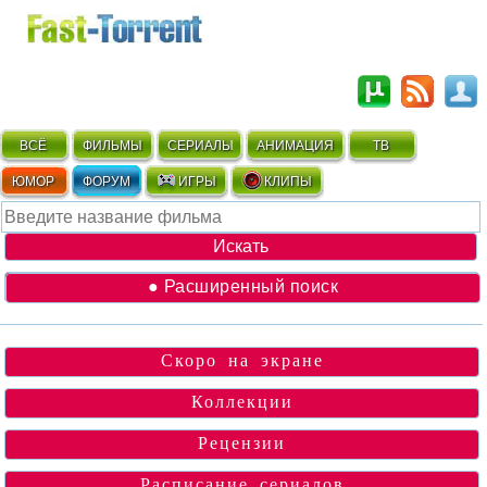
ВСЁ
ФИЛЬМЫ
СЕРИАЛЫ
АНИМАЦИЯ
ТВ
ЮМОР
ФОРУМ
ИГРЫ
КЛИПЫ
● Расширенный поиск
Скоро на экране
Коллекции
Рецензии
Расписание сериалов