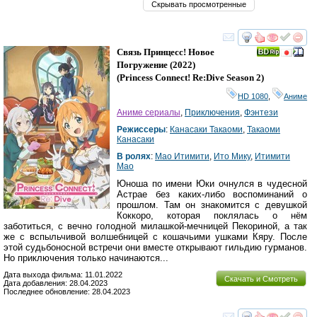
Скрывать просмотренные
смотреть
инте
Связь Принцесс! Новое
Погружение
(2022)
(
Princess Connect! Re:Dive Season 2
)
HD 1080
,
Аниме
Аниме сериалы
,
Приключения
,
Фэнтези
Режиссеры
:
Канасаки Такаоми
,
Такаоми
Канасаки
В ролях
:
Мао Итимити
,
Ито Мику
,
Итимити
Мао
Юноша по имени Юки очнулся в чудесной
Астрае без каких-либо воспоминаний о
прошлом. Там он знакомится с девушкой
Коккоро, которая поклялась о нём
заботиться, с вечно голодной милашкой-мечницей Пекориной, а так
же с вспыльчивой волшебницей с кошачьими ушками Кяру. После
этой судьбоносной встречи они вместе открывают гильдию гурманов.
Но приключения только начинаются...
Дата выхода фильма: 11.01.2022
Скачать и Смотреть
Дата добавления: 28.04.2023
Последнее обновление: 28.04.2023