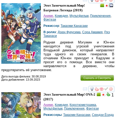
смотреть
инте
Этот Замечательный Мир!
Багровая Легенда
(2019)
Аниме
,
Комедия
,
Мультфильм
,
Приключения
,
Фэнтези
Режиссер
:
Такаоми Канасаки
В ролях
:
Дзюн Фукусима
,
Сора Амамия
,
Риэ
Такахаси
Родная деревня Мэгумин и Юн-юн
находится под угрозой уничтожения
Владыкой демонов, который направляет
туда одного из своих генералов. В
отчаянии Юн-юн приходит к Кадзуме и
просит его о помощи. Все вместе они
направляются в деревню, чтобы
предотвратить её уничтожение.
Дата выхода фильма: 30.08.2019
Скачать и Смотреть
Дата добавления: 13.09.2023
смотреть
инте
Этот Замечательный Мир! OVA-2
1
(2017)
Аниме
,
Комедия
,
Короткометражка
,
Мультфильм
,
Приключения
,
Фэнтези
Режиссеры
:
Такаоми Канасаки
,
Сюндзи Ёсида