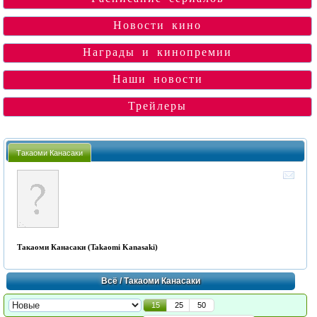
Новости кино
Награды и кинопремии
Наши новости
Трейлеры
Такаоми Канасаки
Такаоми Канасаки (Takaomi Kanasaki)
Всё
/ Такаоми Канасаки
15
25
50