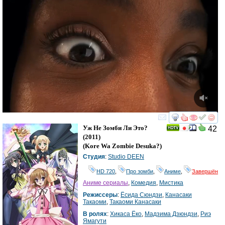
смотреть
инте
Уж Не Зомби Ли Это?
42
(2011)
(
Kore Wa Zombie Desuka?
)
Студия
:
Studio DEEN
HD 720
,
Про зомби
,
Аниме
,
Завершён
Аниме сериалы
,
Комедия
,
Мистика
Режиссеры
:
Ёсида Сюндзи
,
Канасаки
Такаоми
,
Такаоми Канасаки
В ролях
:
Хикаса Ёко
,
Мадзима Дзюндзи
,
Риэ
Ямагути