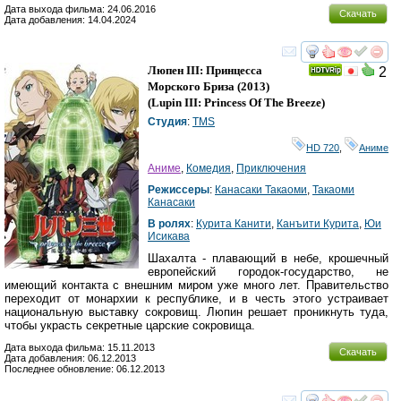
Дата выхода фильма: 24.06.2016
Скачать
Дата добавления: 14.04.2024
смотреть
инте
Люпен III: Принцесса
2
Морского Бриза
(2013)
(
Lupin III: Princess Of The Breeze
)
Студия
:
TMS
HD 720
,
Аниме
Аниме
,
Комедия
,
Приключения
Режиссеры
:
Канасаки Такаоми
,
Такаоми
Канасаки
В ролях
:
Курита Канити
,
Канъити Курита
,
Юи
Исикава
Шахалта - плавающий в небе, крошечный
европейский городок-государство, не
имеющий контакта с внешним миром уже много лет. Правительство
переходит от монархии к республике, и в честь этого устраивает
национальную выставку сокровищ. Люпин решает проникнуть туда,
чтобы украсть секретные царские сокровища.
Дата выхода фильма: 15.11.2013
Скачать
Дата добавления: 06.12.2013
Последнее обновление: 06.12.2013