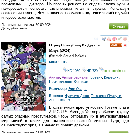
возможных — диктора. Но парень решает не сидеть сложа руки и
намеревается основать сильнейший клан в стране. Используя
ораторский талант, Ноэль начинает собирать под свои знамёна убийц
и героев всех мастей.
Дата выхода фильма: 30.09.2024
Скачать
Дата добавления:
смотреть
инте
Отряд Самоубийц Из Другого
HD
Мира
(2024)
(
Suicide Squad Isekai
)
Канал
:
HBO
HD 1080
,
HD 720
,
to be continued...
Аниме
,
Аниме сериалы
,
Боевик
,
Комедия
,
Приключения
,
Фэнтези
Режиссер
:
Эри Осада
В ролях
:
Фукуяма Дзюн
,
Такахиро Ямагути
,
Анна Нагасэ
В охваченном преступностью Готэме глава
A.R.G.U.S. Аманда Уоллер собирает группу
самых опасных преступников, чтобы отправить их в альтернативный
мир мечей и магии для выполнения важной миссии. Туда, где
свирепствуют орки, а в небесах правят драконы.
Дата выхода фильма: 01.01.2024