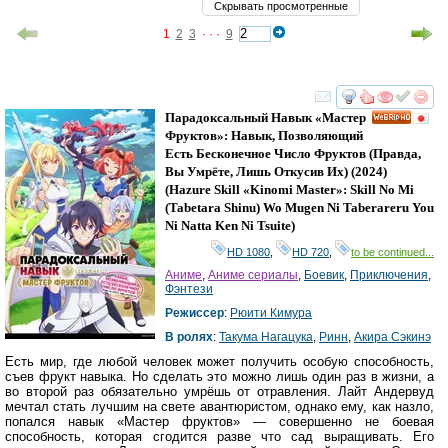
Скрывать просмотренные
1
2
3
· · ·
9
смотреть
инте
Парадоксальный Навык «Мастер
HD
Фруктов»: Навык, Позволяющий
Есть Бесконечное Число Фруктов (правда,
Вы Умрёте, Лишь Откусив Их)
(2024)
(
Hazure Skill «Kinomi Master»: Skill No Mi
(Tabetara Shinu) Wo Mugen Ni Taberareru You
Ni Natta Ken Ni Tsuite
)
HD 1080
,
HD 720
,
to be continued...
Аниме
,
Аниме сериалы
,
Боевик
,
Приключения
,
Фэнтези
Режиссер
:
Рюити Кимура
В ролях
:
Такума Нагацука
,
Ринн
,
Акира Сэкинэ
Есть мир, где любой человек может получить особую способность,
съев фрукт навыка. Но сделать это можно лишь один раз в жизни, а
во второй раз обязательно умрёшь от отравления. Лайт Андервуд
мечтал стать лучшим на свете авантюристом, однако ему, как назло,
попался навык «Мастер фруктов» — совершенно не боевая
способность, которая сгодится разве что сад выращивать. Его