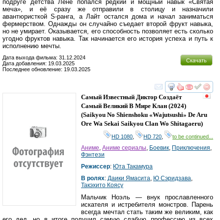
подруге детства Лене попался редкий и мощный навык «Святая
меча», и её сразу же отправили в столицу и назначили
авантюристкой S-ранга, а Лайт остался дома и начал заниматься
фермерством. Однажды он случайно съедает второй фрукт навыка,
но не умирает. Оказывается, его способность позволяет есть сколько
угодно фруктов навыка. Так начинается его история успеха и путь к
исполнению мечты.
Дата выхода фильма: 31.12.2024
Скачать
Дата добавления: 19.03.2025
Последнее обновление: 19.03.2025
смотреть
инте
Самый Известный Диктор Создаёт
Самый Великий В Мире Клан
(2024)
(
Saikyou No Shienshoku «Wajutsushi» De Aru
Ore Wa Sekai Saikyou Clan Wo Shitagaeru
)
HD 1080
,
HD 720
,
to be continued...
Аниме
,
Аниме сериалы
,
Боевик
,
Приключения
,
Фэнтези
Режиссер
:
Юта Такамура
В ролях
:
Даики Ямасита
,
Ю Сэридзава
,
Такэхито Коясу
Мальчик Ноэль — внук прославленного
искателя и истребителя монстров. Парень
всегда мечтал стать таким же великим, как
его дед, но в итоге получил самую слабую профессию из всех