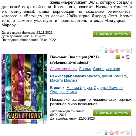
женщина-репликант Элль, которую создали
для некой секретной цели. Кроме того, появится Ниандер Уоллес (и
его сын-учёный), глава корпорации по созданию репликантов,
которого в «Бегущем по лезвию 2049» играл Джаред Лето. Кроме
того, в сюжете участвует и представитель отряда «Бегущих» —
Марлоу.
Дата выхода фильма: 23.11.2021
Скачать и Смотреть
Дата добавления: 09.11.2021
Последнее обновление: 26.04.2022
смотреть
инте
Покемон: Эволюции
(2021)
(
Pokemon Evolutions
)
Аниме сериалы
,
Боевик
,
Спорт
,
Фэнтези
Режиссеры
:
Мацунэ Масато
,
Даики Томиясу
,
Масато Мацунэ
В ролях
:
Маюми Идзука
,
Судзуко Мимори
,
Ямадэра Коити
Несколько историй о чемпионатах разных
регионов мира покемонов.
Дата выхода фильма:
Скачать и Смотреть
09.09.2021
Дата добавления: 12.08.2023
смотреть
инте