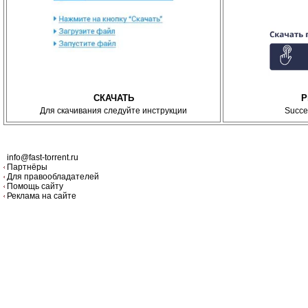
СКАЧАТЬ
P
Для скачивания следуйте инструкции
Succe
info@fast-torrent.ru
Партнёры
Для правообладателей
Помощь сайту
Реклама на сайте