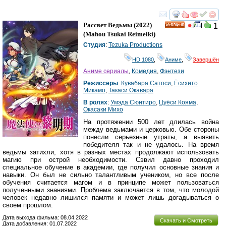
смотреть
инте
Рассвет Ведьмы
(2022)
1
HD
(
Mahou Tsukai Reimeiki
)
Студия
:
Tezuka Productions
HD 1080
,
Аниме
,
Завершён
Аниме сериалы
,
Комедия
,
Фэнтези
Режиссеры
:
Кувабара Сатоси
,
Ёсихито
Микамо
,
Такаси Окавара
В ролях
:
Умэда Сюитиро
,
Цуёси Кояма
,
Окасаки Михо
На протяжении 500 лет длилась война
между ведьмами и церковью. Обе стороны
понесли серьезные утраты, а выявить
победителя так и не удалось. На время
ведьмы затихли, хотя в разных местах продолжают использовать
магию при острой необходимости. Сэвил давно проходил
специальное обучение в академии, где получил основные знания и
навыки. Он был не сильно талантливым учеником, но все после
обучения считается магом и в принципе может пользоваться
полученными знаниями. Проблема заключается в том, что молодой
человек недавно лишился памяти и может лишь догадываться о
своем прошлом.
Дата выхода фильма: 08.04.2022
Скачать и Смотреть
Дата добавления: 01.07.2022