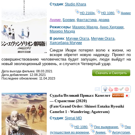
Студия
:
Studio Khara
HD 2160р
,
HD 1080
,
Аниме
Аниме
,
Боевик
,
Фантастика
,
драма
Режиссеры
:
Махиро Маеда
,
Анно Хидэаки
,
Махиро Маэда
В ролях
:
Мэгуми Огата
,
Мегуми Огата
,
Хаясибара Мэгуми
Синдзи Икари потерял волю к жизни, но
вскоре обретет новую надежду. Проект по
совершенствованию человечества будет запущен, люди выйдут на
новый эволюционный уровень, и случится Четвертый удар.
Дата выхода фильма: 08.03.2021
Скачать и Смотреть
Дата добавления: 12.08.2021
Последнее обновление: 11.04.2023
смотреть
инте
Судьба/Великий Приказ: Камелот
HD
— Странствие
(2020)
(
Fate/Grand Order: Shinsei Entaku Ryouiki
Camelot 1 - Wandering; Agateram
)
Студия
:
Signal MD
HD 1080
,
Про выживание
,
Про
путешествия во времени
,
Аниме
,
Антиутопия
,