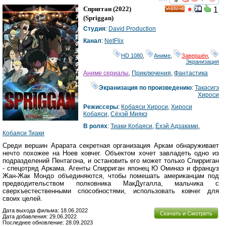
смотреть
инте
Спригган
(2022)
1
HD
(
Spriggan
)
Студия
:
David Production
Канал
:
NetFlix
HD 1080
,
Аниме
,
Завершён
,
Экранизация
Аниме сериалы
,
Приключения
,
Фантастика
Экранизация по произведению
:
Такасигэ
Хироси
Режиссеры
:
Кобаяси Хироси
,
Хироси
Кобаяси
,
Сёхэй Миякэ
В ролях
:
Тиаки Кобаяси
,
Ёхэй Адзаками
,
Кобаяси Тиаки
Среди вершин Арарата секретная организация Аркам обнаруживает
нечто похожее на Ноев ковчег. Объектом хочет завладеть одно из
подразделений Пентагона, и остановить его может только Спирриган
- спецотряд Аркама. Агенты Спирриган японец Ю Оминаэ и француз
Жан-Жак Мондо объединяются, чтобы помешать американцам под
предводительством полковника МакДугалла, мальчика с
сверхъестественными способностями, использовать ковчег для
своих целей.
Дата выхода фильма: 18.06.2022
Скачать и Смотреть
Дата добавления: 29.06.2022
Последнее обновление: 28.09.2023