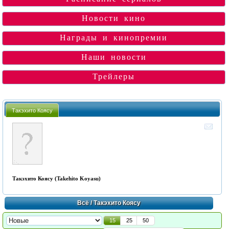
Новости кино
Награды и кинопремии
Наши новости
Трейлеры
Такэхито Коясу
Такэхито Коясу (Takehito Koyasu)
Всё
/ Такэхито Коясу
15
25
50