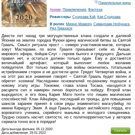
Параллельные миры
Аниме
,
Приключения
,
Фэнтези
Режиссеры
:
Суэдзава Кэй
,
Кэи Суэдзава
В ролях
:
Мияно Мамору
,
Симадзаки Нобунага
,
Риэ Такахаси
Двести лет назад три могущественных клана создали в далекой
Японии на землях городка Фуюки арену магической битвы за Святой
Грааль. Смысл ритуала прост – семеро участников-магов, которых
зовут Мастерами, по воле Грааля призывают себе из Акаши,
мирового эфира, бойцов-Слуг – героев былого и грядущего. Дальше
правил нет, и остаться должен только один. Ему и достанется
величайший артефакт, который выполнит любое желание
победителя. Вот только первые три войны окончились тотальным
истреблением сторон и не достигли цели. Грядет Четвертая война, и
на этот раз все знамения говорят – Святой Грааль будет явлен и
обретет хозяина! Наследники основателей по-разному подошли к
новому этапу игры. Токиоми, глава клана Тосака, находится в
расцвете сил и намерен лично бороться за победу. Второй клан
выродился, и его боец Кария Мато почти что лишен магических
способностей. Клан Айнцберн, последний из троицы, для повышения
шансов заранее принял в свои ряды знаменитого мага-убийцу по
имени Кирицугу Эмия. А еще Грааль выбрал английского лорда, его
вороватого ученика, серийного маньяка и молодого священника.
Трудно сказать насчет святости, но с политкорректностью у авторов
сериала точно все в порядке!
Дата выхода фильма: 05.12.2020
Скачать
Дата добавления: 29.01.2022