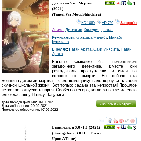
Детектив Уже Мертва
1
(2021)
(
Tantei Wa Mou, Shindeiru
)
HD 1080
,
HD 720
,
Завершён
Аниме
,
Детектив
,
Комедия
,
драма
Режиссеры
:
Курихара Манабу
,
Манабу
Курихара
В ролях
:
Нагаи Арата
,
Саки Миясита
,
Нагай
Арата
Раньше Кимихико был помощником
загадочного детектива. Вместе они
разгадывали преступления и были на
волосок от смерти. Но сейчас эта
женщина-детектив мертва. Её же помощнику надо вернутся к своей
скучной школьной жизни. Вот только задача эта непростая! Прошлое
не желает отпускать парня. Особенно теперь, когда он встретил свою
одноклассницу Нагису Нацунаги.
Дата выхода фильма: 04.07.2021
Скачать и Смотреть
Дата добавления: 20.09.2021
Последнее обновление: 07.02.2022
смотреть
инте
Евангелион 3.0+1.0
(2021)
3
Ray
(
Evangelion: 3.0+1.0 Thrice
Upon A Time
)