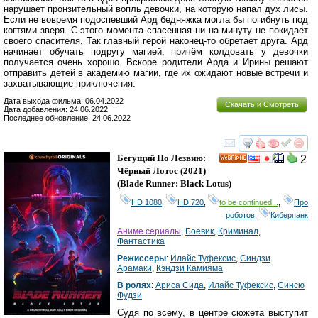
нарушает пронзительный вопль девочки, на которую напал дух лисы.
Если не вовремя подоспевший Ард бедняжка могла бы погибнуть под
когтями зверя. С этого момента спасенная ни на минуту не покидает
своего спасителя. Так главный герой наконец-то обретает друга. Ард
начинает обучать подругу магией, причём колдовать у девочки
получается очень хорошо. Вскоре родители Арда и Ирины решают
отправить детей в академию магии, где их ожидают новые встречи и
захватывающие приключения.
Дата выхода фильма: 06.04.2022
Скачать и Смотреть
Дата добавления: 24.06.2022
Последнее обновление: 24.06.2022
смотреть
инте
Бегущий По Лезвию:
2
HD
Чёрный Лотос
(2021)
(
Blade Runner: Black Lotus
)
HD 1080
,
HD 720
,
to be continued...
,
Про
роботов
,
Киберпанк
Аниме сериалы
,
Боевик
,
Криминал
,
Фантастика
Режиссеры
:
Илайс Туфексис
,
Синдзи
Арамаки
,
Кэндзи Камияма
В ролях
:
Ариса Сида
,
Илайс Туфексис
,
Синсю
Фудзи
Судя по всему, в центре сюжета выступит