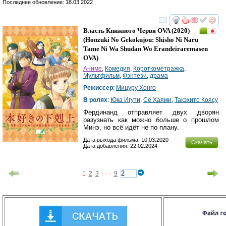
Последнее обновление: 18.03.2022
смотреть
инте
Власть Книжного Червя OVA
(2020)
(
Honzuki No Gekokujou: Shisho Ni Naru
Tame Ni Wa Shudan Wo Erandeiraremasen
OVA
)
Аниме
,
Комедия
,
Короткометражка
,
Мультфильм
,
Фэнтези
,
драма
Режиссер
:
Мицуру Хонго
В ролях
:
Юка Игути
,
Сё Хаями
,
Такэхито Коясу
Фердинанд отправляет двух дворян
разузнать как можно больше о прошлом
Минэ, но всё идёт не по плану.
Дата выхода фильма: 10.03.2020
Скачать
Дата добавления: 22.02.2024
1
2
3
· · ·
9