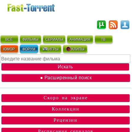
ВСЁ
ФИЛЬМЫ
СЕРИАЛЫ
АНИМАЦИЯ
ТВ
ЮМОР
ФОРУМ
ИГРЫ
КЛИПЫ
● Расширенный поиск
Скоро на экране
Коллекции
Рецензии
Расписание сериалов