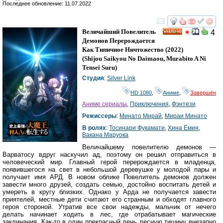
Последнее обновление: 11.07.2022
смотреть
инте
Величайший Повелитель
4
HD
Демонов Перерождается
Как Типичное Ничтожество
(2022)
(
Shijou Saikyou No Daimaou, Murabito A Ni
Tensei Suru
)
Студия
:
Silver Link
HD 1080
,
Аниме
,
Завершён
Аниме сериалы
,
Приключения
,
Фэнтези
Режиссеры
:
Минато Мирай
,
Мираи Минато
В ролях
:
Тосинари Фукамати
,
Хина Ёмия
,
Вакана Маруока
Величайшему повелителю демонов —
Варватосу вдруг наскучил ад, поэтому он решил отправиться в
человеческий мир. Главный герой перерождается в младенца,
появившегося на свет в небольшой деревушке у молодой пары и
получает имя АРД. В новом облике Повелитель демонов должен
завести много друзей, создать семью, достойно воспитать детей и
умереть в кругу близких. Однако у Арда не получается завести
приятелей, местные дети считают его странным и обходят главного
героя стороной. Утратив все свои надежды, мальчик от нечего
делать начинает ходить в лес, где отрабатывает магические
заклинания. Как-то в один прекрасный день лесную тишину внезапно