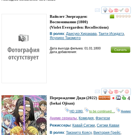
смотреть
инте
Вайолет Эвергарден:
Воспоминания
(1800)
(
Violet Evergarden: Recollections
)
В ролях
:
Даисукэ Хиракава
,
Таити Исидатэ
,
Ясухиро Такэмото
Дата выхода фильма: 01.01.1800
Скачать
Дата добавления:
смотреть
инте
Перерождение Дяди
(2022)
4
HD
(
Isekai Ojisan
)
HD 1080
,
to be continued...
,
Аниме
Аниме сериалы
,
Комедия
,
Фэнтези
Режиссеры
:
Кавай Сигэки
,
Сигэки Каваи
В ролях
:
Такэхито Коясу
,
Виктория Грейс
,