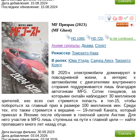
Скачать
Дата добавления: 15.08.2024
Последнее обновление: 15.08.2024
смотреть
инте
MF Призрак
(2023)
HD
(
MF Ghost
)
HD 1080
,
HD 720
,
to be continued...
Аниме сериалы
,
Драма
,
Спорт
Режиссер
:
Томохито Нака
В ролях
:
Юма Утида
,
Сакура Аянэ
,
Такэхито
Коясу
В 2020-х электромобили доминируют в
повседневной жизни, а интерес к
автомобилям с двигателями внутреннего
сгорания поддерживается лишь благодаря
автогонкам MFG. Сотни гонщиков, за
которыми онлайн наблюдают 30 миллионов
зрителей, изо всех сил стремятся попасть в топ-15, чтобы
побороться за главный приз в размере 100 миллионов иен. Среди
тех, кто также стремится к вершине — 19-летний Каната, который
приехал в Японию после обучения в гоночной школе Англии. Для
него участие в MFG лишь ступенька на пути к главной цели — найти
пропавшего много лет назад отца.
Дата выхода фильма: 30.09.2023
Скачать
Дата добавления: 03.04.2026
Последнее обновление: 03.04.2026