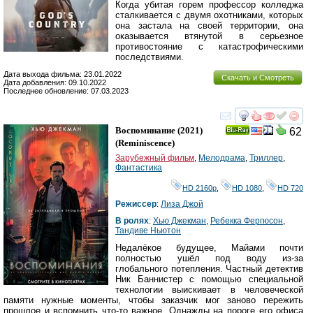
Когда убитая горем профессор колледжа
сталкивается с двумя охотниками, которых
она застала на своей территории, она
оказывается втянутой в серьезное
противостояние с катастрофическими
последствиями.
Дата выхода фильма: 23.01.2022
Скачать и Смотреть
Дата добавления: 09.10.2022
Последнее обновление: 07.03.2023
смотреть
инте
Воспоминание
(2021)
62
Ray
(
Reminiscence
)
Зарубежный фильм
,
Мелодрама
,
Триллер
,
Фантастика
HD 2160р
,
HD 1080
,
HD 720
Режиссер
:
Лиза Джой
В ролях
:
Хью Джекман
,
Ребекка Фергюсон
,
Тандиве Ньютон
Недалёкое будущее, Майами почти
полностью ушёл под воду из-за
глобального потепления. Частный детектив
Ник Баннистер с помощью специальной
технологии выискивает в человеческой
памяти нужные моменты, чтобы заказчик мог заново пережить
прошлое и вспомнить что-то важное. Однажды на пороге его офиса