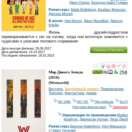
Джил Озери
,
Брэндон Кайл Гудман
Режиссеры
:
Майк Мэйфилд
,
Брайан Френсис
,
Джоэль Мосер
В ролях
:
Ник Кролл
,
Джон Малэйни
,
Джесси
Клейн
Жизнь друзей-подростков
переворачивается с ног на голову, когда они вплотную знакомятся с
чудесами и ужасами полового созревания.
Дата выхода фильма: 29.09.2017
Скачать и Смотреть
Дата добавления: 19.10.2017
Последнее обновление: 18.02.2023
смотреть
инте
Мир Дикого Запада
258
Ray
(2016)
(
Westworld
)
Вестерн
,
Зарубежный сериал
,
Приключения
,
Триллер
,
Фантастика
,
драма
HD 1080
,
HD 720
,
Про роботов
,
Sci-Fi
(Научная фантастика)
,
Завершён
Экранизация по произведению
:
Майкл
Крайтон
,
Джонатан Нолан
,
Лиза Джой
Режиссеры
:
Джонни Кэмпбелл
,
Нил Маршалл
,
Стивен Уильямс