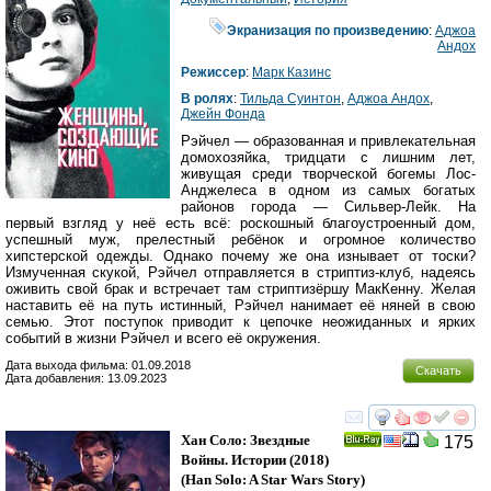
Экранизация по произведению
:
Аджоа
Андох
Режиссер
:
Марк Казинс
В ролях
:
Тильда Суинтон
,
Аджоа Андох
,
Джейн Фонда
Рэйчел — образованная и привлекательная
домохозяйка, тридцати с лишним лет,
живущая среди творческой богемы Лос-
Анджелеса в одном из самых богатых
районов города — Сильвер-Лейк. На
первый взгляд у неё есть всё: роскошный благоустроенный дом,
успешный муж, прелестный ребёнок и огромное количество
хипстерской одежды. Однако почему же она изнывает от тоски?
Измученная скукой, Рэйчел отправляется в стриптиз-клуб, надеясь
оживить свой брак и встречает там стриптизёршу МакКенну. Желая
наставить её на путь истинный, Рэйчел нанимает её няней в свою
семью. Этот поступок приводит к цепочке неожиданных и ярких
событий в жизни Рэйчел и всего её окружения.
Дата выхода фильма: 01.09.2018
Скачать
Дата добавления: 13.09.2023
смотреть
инте
Хан Соло: Звездные
175
Ray
Войны. Истории
(2018)
(
Han Solo: A Star Wars Story
)