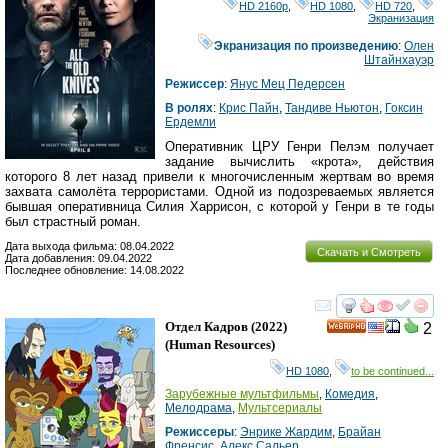
HD 2160р
,
HD 1080
,
HD 720
,
Экранизация
Экранизация по произведению
:
Олен
Штайнхауэр
Режиссер
:
Янус Мец Педерсен
В ролях
:
Крис Пайн
,
Тандиве Ньютон
,
Гоксин
Ердемли
Оперативник ЦРУ Генри Пелэм получает
задание вычислить «крота», действия
которого 8 лет назад привели к многочисленным жертвам во время
захвата самолёта террористами. Одной из подозреваемых является
бывшая оперативница Силия Харрисон, с которой у Генри в те годы
был страстный роман.
Дата выхода фильма: 08.04.2022
Скачать и Смотреть
Дата добавления: 09.04.2022
Последнее обновление: 14.08.2022
смотреть
инте
Отдел Кадров
(2022)
2
HD
(
Human Resources
)
HD 1080
,
to be continued...
Зарубежные мультфильмы
,
Комедия
,
Мелодрама
,
Мультсериалы
Режиссеры
:
Энрике Жардим
,
Брайан
Френсис
,
Алекс Сальер