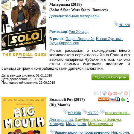
Материалы
(2018)
(
Solo: A Star Wars Story: Bonuces
)
Дополнительные материалы
HD 720
Режиссер
:
Рон Ховард
В ролях
:
Олден Эренрайк
,
Йонас Суотамо
,
Вуди Харрельсон
Фильм расскажет о похождениях юного
космического сорвиголовы Хана Соло и его
верного напарника Чубакки и о том, как они
стали самыми быстрыми пилотами и
самыми хитрыми контрабандистами далёкой Галактики.
Дата выхода фильма: 01.01.2018
Скачать и Смотреть
Дата добавления: 21.09.2018
Последнее обновление: 21.09.2018
смотреть
инте
Большой Рот
(2017)
1
HD
(
Big Mouth
)
HD 1080
,
HD 720
,
to be continued...
Для взрослых
,
Зарубежные мультфильмы
,
Комедия
,
Мелодрама
,
Мультсериалы
Экранизация по произведению
:
Ник Кролл
,