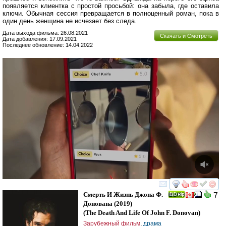
появляется клиентка с простой просьбой: она забыла, где оставила
ключи. Обычная сессия превращается в полноценный роман, пока в
один день женщина не исчезает без следа.
Дата выхода фильма: 26.08.2021
Скачать и Смотреть
Дата добавления: 17.09.2021
Последнее обновление: 14.04.2022
смотреть
инте
Смерть И Жизнь Джона Ф.
7
Донована
(2019)
(
The Death And Life Of John F. Donovan
)
Зарубежный фильм
,
драма