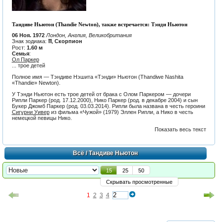
Тандиве Ньютон (Thandie Newton), также встречается: Тэнди Ньютон
06 Ноя. 1972
Лондон, Англия, Великобритания
Знак зодиака:
♏ Скорпион
Рост:
1.60 м
Семья
:
Ол Паркер
... трое детей
Полное имя — Тэндиве Нэшита «Тэнди» Ньютон (Thandiwe Nashita
«Thandie» Newton).
У Тэнди Ньютон есть трое детей от брака с
Олом Паркером
— дочери
Рипли Паркер (род. 17.12.2000), Нико Паркер (род. в декабре 2004) и сын
Букер Джомб Паркер (род. 03.03.2014). Рипли была названа в честь героини
Сигурни Уивер
из фильма «
Чужой
» (1979) Эллен Рипли, а Нико в честь
немецкой певицы
Нико
.
Показать весь текст
Всё
/ Тандиве Ньютон
15
25
50
Скрывать просмотренные
1
2
3
4