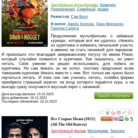
Зарубежные мультфильмы
,
Комедия
,
Приключения
,
Семейный
,
драма
Режиссер
:
Сэм Фэлл
В ролях
:
Джейн Хоррокс
,
Линн Фергюсон
,
Грегори Салата
Продолжение мультфильма о забавных
курицах, которым всё же удалось сбежать
из курятника и избежать печальной участи,
а именно не стать начинкой для пирожков.
И произошло это благодаря американскому петуху по имени Рокки,
который случайно появился в курятнике. Как оказалось, он умел
летать. Своё умение он решил использовать для побега из
курятника. Но сам бежать он не хотел, поэтому предложил всем
тамошним курочкам бежать вместе с ним. Вот только им нужно было
научиться летать. И пока они там учились летать, хозяйка фермы
приобрела страшный агрегат, на вход которого подаётся кура, а на
выходе сразу получается вкусный пирог с начинкой…
Дата выхода фильма: 14.10.2023
Скачать и Смотреть
Дата добавления: 16.12.2023
Последнее обновление: 19.12.2023
смотреть
инте
Все Старые Ножи
(2022)
5
HD
(
All The Old Knives
)
Зарубежный фильм
,
Мелодрама
,
Триллер