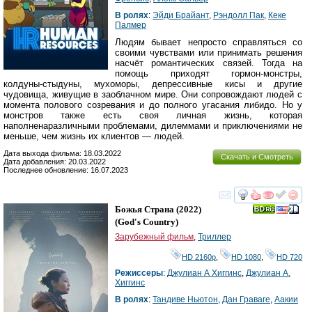
В ролях
:
Эйди Брайант
,
Рэндолл Пак
,
Кеке
Палмер
Людям бывает непросто справляться со
своими чувствами или принимать решения
насчёт романтических связей. Тогда на
помощь приходят гормон-монстры,
колдуны-стыдуны, мухоморы, депрессивные кисы и другие
чудовища, живущие в заоблачном мире. Они сопровождают людей с
момента полового созревания и до полного угасания либидо. Но у
монстров также есть своя личная жизнь, которая
наполненаразличными проблемами, дилеммами и приключениями не
меньше, чем жизнь их клиентов — людей.
Дата выхода фильма: 18.03.2022
Скачать и Смотреть
Дата добавления: 20.03.2022
Последнее обновление: 16.07.2023
смотреть
инте
Божья Страна
(2022)
(
God's Country
)
Зарубежный фильм
,
Триллер
HD 2160р
,
HD 1080
,
HD 720
Режиссеры
:
Джулиан А Хиггинс
,
Джулиан А.
Хиггинс
В ролях
:
Тандиве Ньютон
,
Дан Граваге
,
Аакии