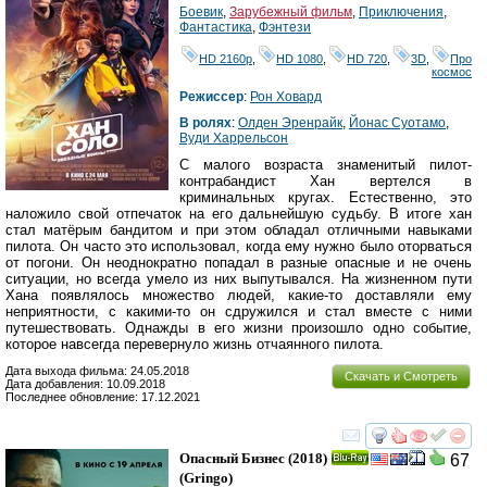
Боевик
,
Зарубежный фильм
,
Приключения
,
Фантастика
,
Фэнтези
HD 2160р
,
HD 1080
,
HD 720
,
3D
,
Про
космос
Режиссер
:
Рон Ховард
В ролях
:
Олден Эренрайк
,
Йонас Суотамо
,
Вуди Харрельсон
С малого возраста знаменитый пилот-
контрабандист Хан вертелся в
криминальных кругах. Естественно, это
наложило свой отпечаток на его дальнейшую судьбу. В итоге хан
стал матёрым бандитом и при этом обладал отличными навыками
пилота. Он часто это использовал, когда ему нужно было оторваться
от погони. Он неоднократно попадал в разные опасные и не очень
ситуации, но всегда умело из них выпутывался. На жизненном пути
Хана появлялось множество людей, какие-то доставляли ему
неприятности, с какими-то он сдружился и стал вместе с ними
путешествовать. Однажды в его жизни произошло одно событие,
которое навсегда перевернуло жизнь отчаянного пилота.
Дата выхода фильма: 24.05.2018
Скачать и Смотреть
Дата добавления: 10.09.2018
Последнее обновление: 17.12.2021
смотреть
инте
Опасный Бизнес
(2018)
67
Ray
(
Gringo
)