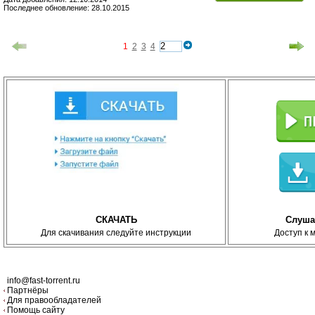
Последнее обновление: 28.10.2015
1
2
3
4
СКАЧАТЬ
Слуша
Для скачивания следуйте инструкции
Доступ к 
info@fast-torrent.ru
Партнёры
Для правообладателей
Помощь сайту