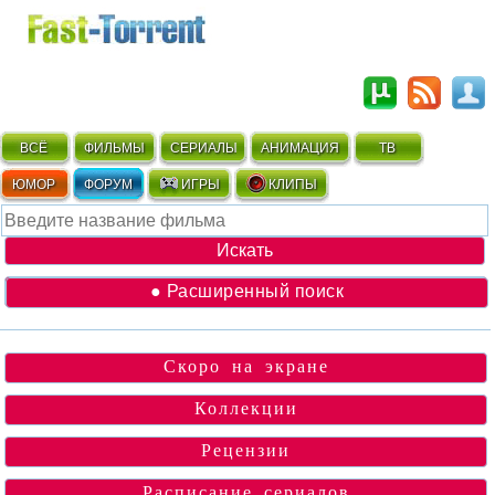
ВСЁ
ФИЛЬМЫ
СЕРИАЛЫ
АНИМАЦИЯ
ТВ
ЮМОР
ФОРУМ
ИГРЫ
КЛИПЫ
● Расширенный поиск
Скоро на экране
Коллекции
Рецензии
Расписание сериалов