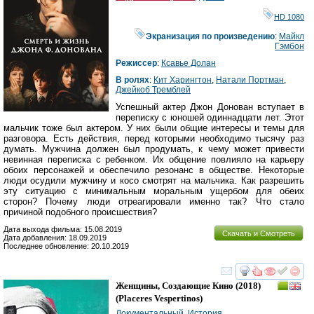
HD 1080
Экранизация по произведению
:
Майкл
Гэмбон
Режиссер
:
Ксавье Долан
В ролях
:
Кит Харингтон
,
Натали Портман
,
Джейкоб Тремблей
Успешный актер Джон Донован вступает в
переписку с юношей одиннадцати лет. Этот
мальчик тоже был актером. У них были общие интересы и темы для
разговора. Есть действия, перед которыми необходимо тысячу раз
думать. Мужчина должен был продумать, к чему может привести
невинная переписка с ребенком. Их общение повлияло на карьеру
обоих персонажей и обеспечило резонанс в обществе. Некоторые
люди осудили мужчину и косо смотрят на мальчика. Как разрешить
эту ситуацию с минимальным моральным ущербом для обеих
сторон? Почему люди отреагировали именно так? Что стало
причиной подобного происшествия?
Дата выхода фильма: 15.08.2019
Скачать и Смотреть
Дата добавления: 18.09.2019
Последнее обновление: 20.10.2019
смотреть
инте
Женщины, Создающие Кино
(2018)
(
Placeres Vespertinos
)
Документальный
,
История