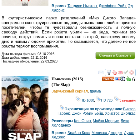
В ролях
:
Тандиве Ньютон
,
Джеффри Райт
,
Эд
Харрис
В футуристическом парке развлечений «Мир Дикого Запада»
специально сконструированные андроиды выполняют любые прихоти
посетителей, чтобы те чувствовали безнаказанность и полную
свободу действий. Если робота убили — не беда, техники его
починят, сотрут память и снова поставят в строй, навстречу новому
дню и новым людским прихотям. Но оказывается, что далеко не все
роботы теряют воспоминания.
Дата выхода фильма: 03.10.2016
Скачать и Смотреть
Дата добавления: 22.11.2016
Последнее обновление: 22.03.2023
смотреть
инте
Пощечина
(2015)
6
HD
(
The Slap
)
Зарубежный сериал
,
драма
HD 1080
,
HD 720
,
Завершён
Экранизация по произведению
:
Виктор
Гарбер
,
Джон Робин Бэйц
,
Христос Циолкас
Режиссеры
:
Кен Олин
,
Майкл Моррис
,
Лиза
Холоденко
В ролях
:
Брайан Кокс
,
Мелисса Джордж
,
Лукас
Хеджес