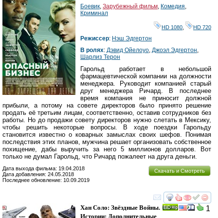
Боевик
,
Зарубежный фильм
,
Комедия
,
Криминал
HD 1080
,
HD 720
Режиссер
:
Нэш Эдгертон
В ролях
:
Дэвид Ойелоуо
,
Джоэл Эдгертон
,
Шарлиз Терон
Гарольд работает в небольшой
фармацевтической компании на должности
менеджера. Руководит компанией старый
друг менеджера Ричард. В последнее
время компания не приносит должной
прибыли, а потому на совете директоров было принято решение
продать её третьим лицам, соответственно, оставив сотрудников без
работы. Но до продажи совету директоров нужно слетать в Мексику,
чтобы решить некоторые вопросы. В ходе поездки Гарольду
становится известно о коварных замыслах своих шефов. Понимая
последствия этих планов, мужчина решает организовать собственное
похищение, дабы выручить за него 5 миллионов долларов. Вот
только не думал Гарольд, что Ричард пожалеет на друга деньги.
Дата выхода фильма: 19.04.2018
Скачать и Смотреть
Дата добавления: 24.05.2018
Последнее обновление: 10.09.2019
смотреть
инте
Хан Соло: Звёздные Войны.
1
Истории: Дополнительные