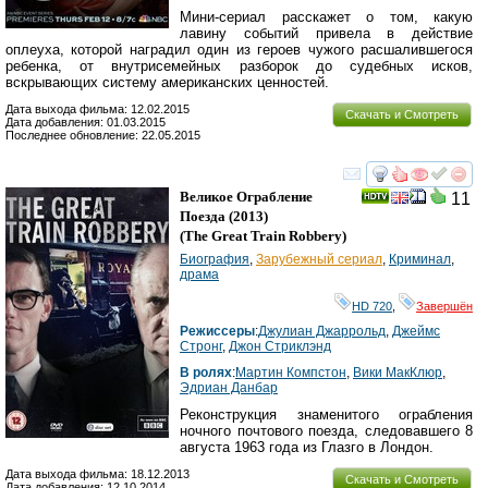
Мини-сериал расскажет о том, какую
лавину событий привела в действие
оплеуха, которой наградил один из героев чужого расшалившегося
ребенка, от внутрисемейных разборок до судебных исков,
вскрывающих систему американских ценностей.
Дата выхода фильма: 12.02.2015
Скачать и Смотреть
Дата добавления: 01.03.2015
Последнее обновление: 22.05.2015
смотреть
инте
Великое Ограбление
11
Поезда
(2013)
(
The Great Train Robbery
)
Биография
,
Зарубежный сериал
,
Криминал
,
драма
HD 720
,
Завершён
Режиссеры
:
Джулиан Джаррольд
,
Джеймс
Стронг
,
Джон Стриклэнд
В ролях
:
Мартин Компстон
,
Вики МакКлюр
,
Эдриан Данбар
Реконструкция знаменитого ограбления
ночного почтового поезда, следовавшего 8
августа 1963 года из Глазго в Лондон.
Дата выхода фильма: 18.12.2013
Скачать и Смотреть
Дата добавления: 12.10.2014