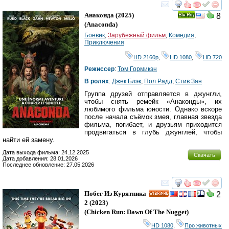
смотреть
инте
Анаконда
(2025)
8
Ray
(
Anaconda
)
Боевик
,
Зарубежный фильм
,
Комедия
,
Приключения
HD 2160р
,
HD 1080
,
HD 720
Режиссер
:
Том Гормикэн
В ролях
:
Джек Блэк
,
Пол Радд
,
Стив Зан
Группа друзей отправляется в джунгли,
чтобы снять ремейк «Анаконды», их
любимого фильма юности. Однако вскоре
после начала съёмок змея, главная звезда
фильма, погибает, и друзьям приходится
продвигаться в глубь джунглей, чтобы
найти ей замену.
Дата выхода фильма: 24.12.2025
Скачать
Дата добавления: 28.01.2026
Последнее обновление: 27.05.2026
смотреть
инте
Побег Из Курятника
2
HD
2
(2023)
(
Chicken Run: Dawn Of The Nugget
)
HD 1080
,
Про животных