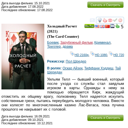
Дата выхода фильма: 15.10.2021
Скачать и Смотреть
Дата добавления: 17.08.2022
Последнее обновление: 17.08.2022
смотреть
инте
Холодный Расчет
5
Ray
(2021)
(
The Card Counter
)
Боевик
,
Зарубежный фильм
,
Криминал
,
Триллер
,
драма
HD 2160р
,
HD 1080
,
HD 720
Режиссер
:
Пол Шредер
В ролях
:
Оскар Айзек
,
Тиффани Хэддиш
,
Тай
Шеридан
Уильям Телл — бывший военный, который
после ухода со службы стал заядлым
игроком в карты. Однажды к нему за
помощью обращается Кирк, жаждущий
отомстить их общему врагу, полковнику. Телл надеется искупить
собственные грехи, пытаясь переубедить молодого человека. Вместе
они колесят по многочисленным казино Лас-Вегаса, пока пучина
прошлого не накрывает их с головой.
Дата выхода фильма: 16.09.2021
Скачать и Смотреть
Дата добавления: 09.10.2021
Последнее обновление: 10.12.2021