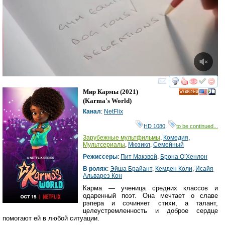
смотреть
инте
Мир Кармы
(2021)
HD
(
Karma's World
)
Канал
:
NetFlix
HD 1080
,
to be continued...
Зарубежные мультфильмы
,
Комедия
,
Мультсериалы
,
Мюзикл
,
Семейный
Режиссеры
:
Пит Макэвой
,
Брона О’Хенлон
В ролях
:
Эйша Брайант
,
Кемден Коли
,
Исайя
Альварез Кон
Карма — ученица средних классов и
одаренный поэт. Она мечтает о славе
рэпера и сочиняет стихи, а талант,
целеустремленность и доброе сердце
помогают ей в любой ситуации.