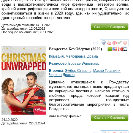
воды в высокотехнологичном мире феминизма четвертой волны,
крайней джентрификации и жесткой политкорректности, Фрики учатся
ориентироваться в жизни в 2020 году, где, как ни удивительно, их
драгоценный каннабис теперь легален.
Дата выхода фильма: 14.11.2020
Скачать и Смотреть
Дата добавления: 12.06.2022
Последнее обновление: 06.11.2023
смотреть
инте
Рождество Без Обёртки
(2020)
Комедия
,
Мелодрама
,
драма
Режиссер
:
Боседе Wиллиамс
В ролях
:
Эмбер Стивенс
,
Марко Граззини
,
Черион Дракес
Цинично относящейся к Рождеству
журналистке выпадает шанс продвинуться
по карьерной лестнице, написав статью о
любимце города, который каждый год
устраивает грандиозные
благотворительные мероприятия в честь
Рождества.
Дата выхода фильма:
Скачать и Смотреть
24.10.2020
Дата добавления: 22.02.2024