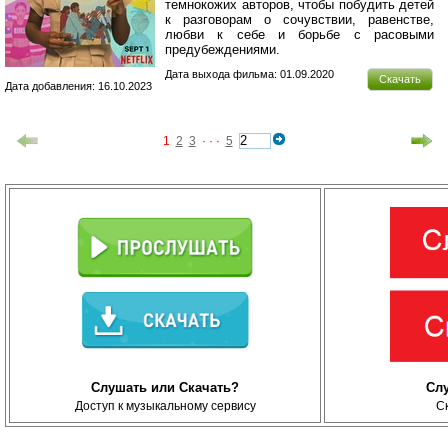
темнокожих авторов, чтобы побудить детей
к разговорам о сочувствии, равенстве,
любви к себе и борьбе с расовыми
предубеждениями.
Дата выхода фильма: 01.09.2020
Скачать
Дата добавления: 16.10.2023
1
2
3
· · ·
5
Слушать или Скачать?
Сл
Доступ к музыкальному сервису
С