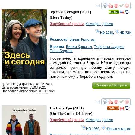
смотреть
инте
Здесь И Сегодня
(2021)
Ray
(
Here Today
)
Зарубежный фильм
,
Комедия
,
драма
HD 1080
,
HD 720
Режиссер
:
Билли Кристал
В ролях
:
Билли Кристал
,
Тиффани Хэддиш
,
Пенн Бэджли
Постепенно впадающий в маразм ветеран
комедийной сцены Чарли Бёрнс однажды
встречает уличную певицу Эмму Пейдж,
которая, несмотря на свою взбалмошность,
помогаем ему в борьбе с недугом.
Дата выхода фильма: 07.05.2021
Скачать и Смотреть
Дата добавления: 03.08.2021
Последнее обновление: 07.08.2021
смотреть
инте
На Счёт Три
(2021)
HD
(
On The Count Of Three
)
Зарубежный фильм
,
Комедия
,
драма
HD 1080
,
Чёрная комедия