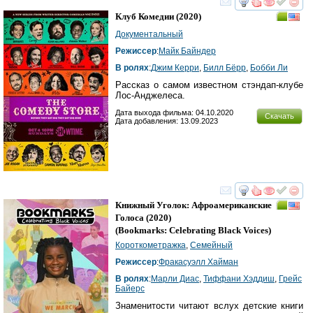
смотреть
инте
Клуб Комедии
(2020)
Документальный
Режиссер
:
Майк Байндер
В ролях
:
Джим Керри
,
Билл Бёрр
,
Бобби Ли
Рассказ о самом известном стэндап-клубе
Лос-Анджелеса.
Дата выхода фильма: 04.10.2020
Скачать
Дата добавления: 13.09.2023
смотреть
инте
Книжный Уголок: Афроамериканские
Голоса
(2020)
(
Bookmarks: Celebrating Black Voices
)
Короткометражка
,
Семейный
Режиссер
:
Фракасуэлл Хайман
В ролях
:
Марли Диас
,
Тиффани Хэддиш
,
Грейс
Байерс
Знаменитости читают вслух детские книги