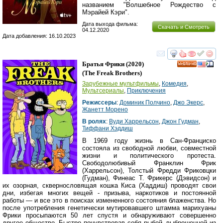
названием "Волшебное Рождество с
Мэрайей Кэри".
Дата выхода фильма:
Скачать и Смотреть
04.12.2020
Дата добавления: 16.10.2023
смотреть
инте
Братья Фрики
(2020)
HD
(
The Freak Brothers
)
Зарубежные мультфильмы
,
Комедия
,
Мультсериалы
,
Приключения
Режиссеры
:
Доминик Полчино
,
Джо Экерс
,
Жанетт Морено
В ролях
:
Вуди Харрельсон
,
Джон Гудман
,
Тиффани Хэддиш
В 1969 году жизнь в Сан-Франциско
состояла из свободной любви, совместной
жизни и политического протеста.
Свободолюбивый Франклин Фрик
(Харрельсон), Толстый Фредди Фриковцки
(Гудман), Финеас Т. Фрикерс (Дэвидсон) и
их озорная, сквернословящая кошка Киса (Хаддиш) проводят свои
дни, избегая многих вещей - призыва, наркотиков и постоянной
работы — и все это в поисках измененного состояния блаженства. Но
после употребления генетически мутировавшего штамма марихуаны
Фрики просыпаются 50 лет спустя и обнаруживают совершенно
другое общество. Быстро почувствовав себя рыбой, выброшенной из