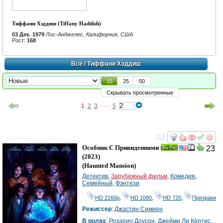
Тиффани Хэддиш (Tiffany Haddish)
03 Дек. 1979
Лос-Анджелес, Калифорния, США
Рост:
168
Всё
/ Тиффани Хэддиш
15
25
50
Скрывать просмотренные
1
2
3
· · ·
5
смотреть
инте
Особняк С Привидениями
23
Ray
(2023)
(
Haunted Mansion
)
Детектив
,
Зарубежный фильм
,
Комедия
,
Семейный
,
Фэнтези
HD 2160р
,
HD 1080
,
HD 720
,
Призраки
Режиссер
:
Джастин Симиен
В ролях
:
Розарио Доусон
,
Джейми Ли Кёртис
,