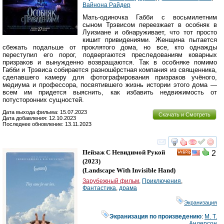
Вайнона Райдер
Мать-одиночка Габби с восьмилетним
сыном Трэвисом переезжает в особняк в
Луизиане и обнаруживает, что тот просто
кишит привидениями. Женщина пытается
сбежать подальше от проклятого дома, но все, кто однажды
переступил его порог, подвергаются преследованиям коварных
призраков и вынужденно возвращаются. Так в особняке помимо
Габби и Трэвиса собирается разношёрстная компания из священника,
сделавшего камеру для фотографирования призраков учёного,
медиума и профессора, посвятившего жизнь истории этого дома —
всем им придется выяснить, как избавить недвижимость от
потусторонних сущностей.
Дата выхода фильма: 15.07.2023
Скачать и Смотреть
Дата добавления: 12.10.2023
Последнее обновление: 13.11.2023
смотреть
инте
Пейзаж С Невидимой Рукой
2
(2023)
(
Landscape With Invisible Hand
)
Зарубежный фильм
,
Приключения
,
Фантастика
,
драма
Экранизация
Экранизация по произведению
:
М. Т.
Андерсон