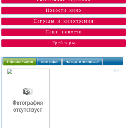
Новости кино
Награды и кинопремии
Наши новости
Трейлеры
Тиффани Хэддиш
Фотографии
Награды и кинопремии