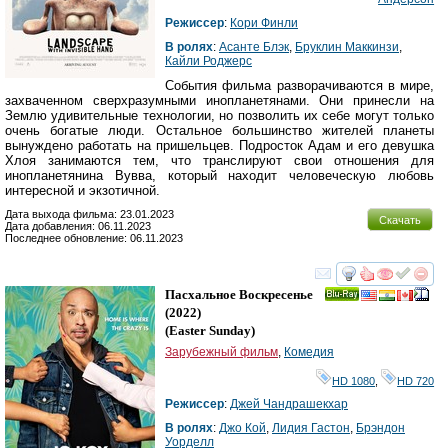
Режиссер
:
Кори Финли
В ролях
:
Асанте Блэк
,
Бруклин Маккинзи
,
Кайли Роджерс
События фильма разворачиваются в мире,
захваченном сверхразумными инопланетянами. Они принесли на
Землю удивительные технологии, но позволить их себе могут только
очень богатые люди. Остальное большинство жителей планеты
вынуждено работать на пришельцев. Подросток Адам и его девушка
Хлоя занимаются тем, что транслируют свои отношения для
инопланетянина Вувва, который находит человеческую любовь
интересной и экзотичной.
Дата выхода фильма: 23.01.2023
Скачать
Дата добавления: 06.11.2023
Последнее обновление: 06.11.2023
смотреть
инте
Пасхальное Воскресенье
Ray
(2022)
(
Easter Sunday
)
Зарубежный фильм
,
Комедия
HD 1080
,
HD 720
Режиссер
:
Джей Чандрашекхар
В ролях
:
Джо Кой
,
Лидия Гастон
,
Брэндон
Уорделл