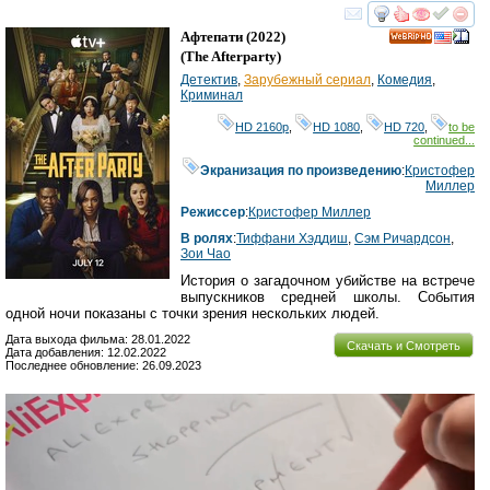
смотреть
инте
Афтепати
(2022)
HD
(
The Afterparty
)
Детектив
,
Зарубежный сериал
,
Комедия
,
Криминал
HD 2160р
,
HD 1080
,
HD 720
,
to be
continued...
Экранизация по произведению
:
Кристофер
Миллер
Режиссер
:
Кристофер Миллер
В ролях
:
Тиффани Хэддиш
,
Сэм Ричардсон
,
Зои Чао
История о загадочном убийстве на встрече
выпускников средней школы. События
одной ночи показаны с точки зрения нескольких людей.
Дата выхода фильма: 28.01.2022
Скачать и Смотреть
Дата добавления: 12.02.2022
Последнее обновление: 26.09.2023