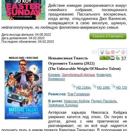
Действие комедии разворачивается вокруг
семейного собрания, посвященного
празднованию Пасхального воскресенья,
когда актер, отец-одиночка Джо Валенсия,
возвращается в свою веселую, шумную,
неблагополучную, но любящую филиппино-американскую семью
Дата выхода фильма: 04.08.2022
Скачать и Смотреть
Дата добавления: 04.02.2023
Последнее обновление: 04.02.2023
смотреть
инте
Невыносимая Тяжесть
37
Ray
Огромного Таланта
(2022)
(
The Unbearable Weight Of Massive Talent
)
Боевик
,
Зарубежный фильм
,
Комедия
,
Криминал
HD 2160р
,
HD 1080
,
HD 720
Режиссер
:
Том Гормикэн
В ролях
:
Николас Кейдж
,
Педро Паскаль
,
Тиффани Хэддиш
Актёрская карьера Николаса Кейджа
уверенно катится под откос. Он погряз в
долгах, дочка с ним практически не
разговаривает, но он всё ещё надеется
получить роль в новом проекте Квентина Тарантино. В дополнение ко