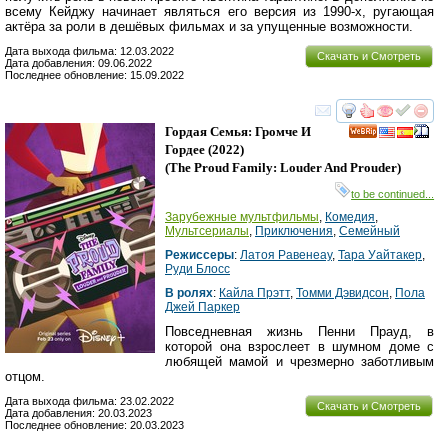
всему Кейджу начинает являться его версия из 1990-х, ругающая
актёра за роли в дешёвых фильмах и за упущенные возможности.
Дата выхода фильма: 12.03.2022
Скачать и Смотреть
Дата добавления: 09.06.2022
Последнее обновление: 15.09.2022
смотреть
инте
Гордая Семья: Громче И
Гордее
(2022)
(
The Proud Family: Louder And Prouder
)
to be continued...
Зарубежные мультфильмы
,
Комедия
,
Мультсериалы
,
Приключения
,
Семейный
Режиссеры
:
Латоя Равенеау
,
Тара Уайтакер
,
Руди Блосс
В ролях
:
Кайла Прэтт
,
Томми Дэвидсон
,
Пола
Джей Паркер
Повседневная жизнь Пенни Прауд, в
которой она взрослеет в шумном доме с
любящей мамой и чрезмерно заботливым
отцом.
Дата выхода фильма: 23.02.2022
Скачать и Смотреть
Дата добавления: 20.03.2023
Последнее обновление: 20.03.2023