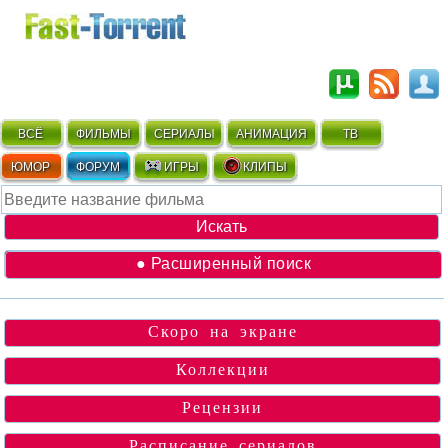
ВСЁ
ФИЛЬМЫ
СЕРИАЛЫ
АНИМАЦИЯ
ТВ
ЮМОР
ФОРУМ
ИГРЫ
КЛИПЫ
● Расширенный поиск
Скоро на экране
Коллекции
Рецензии
Расписание сериалов