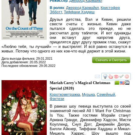
Режиссер
:
Джеррод Кармайкл
В ролях
:
Джеррод Кармайкл
,
Кристофер
Эбботт
,
Тиффани Хэддиш
Друзья детства, Вэл и Кевин, решили
свести счеты с жизнью. Кевин даже
пытался сделать это прежде, но не
рассчитал дозу таблеток. И вот однажды
они встанут друг напротив друга,
прицелятся друг другу промеж глаз, скажут
«Люблю тебя, ты лучший» — и выстрелят. И всё равно останутся в
живых. Потому что одного из них кое-что ещё держит в этой жизни.
Дата выхода фильма: 29.01.2021
Скачать и Смотреть
Дата добавления: 20.05.2022
Последнее обновление: 29.05.2022
смотреть
инте
Mariah Carey's Magical Christmas
Special
(2020)
Короткометражка
,
Музыка
,
Семейный
,
Фэнтези
В рамках шоу певица выступила со своей
знаменитой песней All I Want For Christmas
Is You. Также гостями Мэрайи станут
Ариана Гранде, Дженнифер Хадсон, Мисти
Коупленд, Снуп Догг, Джермейн Дюпри,
Билли Айкнер, Тиффани Хаддиш и Микал-
Мишель Харрис. Шоу вышло под