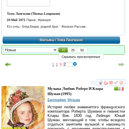
Тома Лангманн (Thomas Langmann)
24 Май 1971
Париж, Франция
Eго отeц - Клод Бeрри, родной брат - Жюльен Рассам.
Фильмы
/ Тома Лангманн
15
25
50
Скрывать просмотренные
1
2
3
смотреть
инте
Музыка Любви: Роберт И Клара
Шуман
(1995)
Биография
,
Музыка
История любви знаменитого французского
композитора Роберта Шумана и пианистки
Клары Вик. 1830 год. Лейпциг. Юный
Шуман, мечтающий о том, чтобы всецело
отдаться занятиям музыкой и наконец-то
покончить с изучением юриспруденции, к