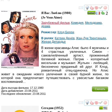
смотреть
инте
Я Вас Люблю
(1980)
2
(
Je Vous Aime
)
Зарубежный фильм
,
Комедия
,
Мелодрама
,
драма
Режиссер
:
Клод Берри
В ролях
:
Катрин Денёв
,
Жан-Луи Трентиньян
,
Жерар Депардье
В жизни красавицы Алис было 4 мужчины и
4 страстных увлеченья. Симон -
самовлюбленный артист, прожженный
богемной жизнью. Патрик - колоритный
весельчак и музыкант. Жульен - любящий,
бесконечно преданный ей друг. И Клод,
романтичный отец-одиночка. Но Алис
живет в ожидании нового увлечения в своей бурной жизни, по
которой она предпочитает путешествовать с увесистым багажом
воспоминаний...
Дата выхода фильма: 17.12.1980
Скачать
Дата добавления: 23.08.2011
Последнее обновление: 23.08.2011
смотреть
инте
Сегодня
(1952)