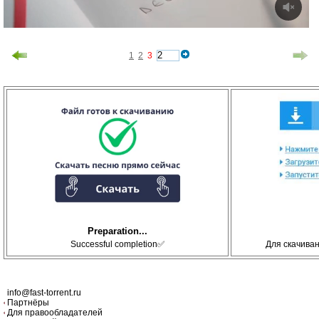
1
2
3
Preparation...
Successful completion✅
Для скачива
info@fast-torrent.ru
Партнёры
Для правообладателей