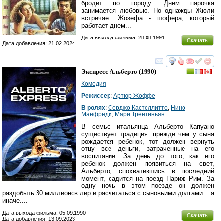
бродит по городу. Днем парочка
занимается любовью. Но однажды Жюли
встречает Жозефа - шофера, который
работает днем...
Дата выхода фильма: 28.08.1991
Скачать
Дата добавления: 21.02.2024
смотреть
инте
Экспресс Альберто
(1990)
Комедия
Режиссер
:
Артюр Жоффе
В ролях
:
Серджо Кастеллитто
,
Нино
Манфреди
,
Мари Трентиньян
В семье итальянца Альберто Капуано
существует традиция: прежде чем у сына
рождается ребенок, тот должен вернуть
отцу все деньги, затраченные на его
воспитание. За день до того, как его
ребенок должен появиться на свет,
Альберто, спохватившись в последний
момент, садится на поезд Париж–Рим. За
одну ночь в этом поезде он должен
раздобыть 30 миллионов лир и расчитаться с сыновьими долгами... а
иначе....
Дата выхода фильма: 05.09.1990
Скачать
Дата добавления: 13.09.2023