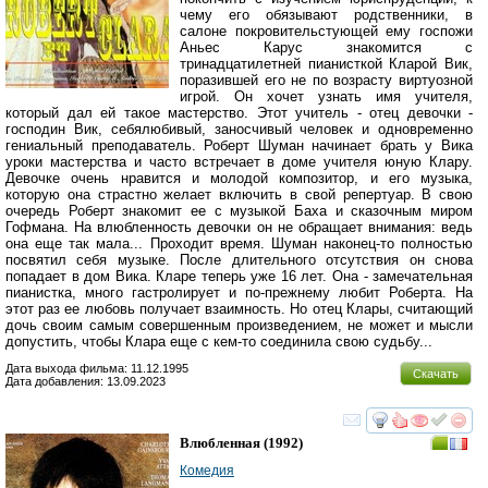
чему его обязывают родственники, в
салоне покровительстующей ему госпожи
Аньес Карус знакомится с
тринадцатилетней пианисткой Кларой Вик,
поразившей его не по возрасту виртуозной
игрой. Он хочет узнать имя учителя,
который дал ей такое мастерство. Этот учитель - отец девочки -
господин Вик, себялюбивый, заносчивый человек и одновременно
гениальный преподаватель. Роберт Шуман начинает брать у Вика
уроки мастерства и часто встречает в доме учителя юную Клару.
Девочке очень нравится и молодой композитор, и его музыка,
которую она страстно желает включить в свой репертуар. В свою
очередь Роберт знакомит ее с музыкой Баха и сказочным миром
Гофмана. На влюбленность девочки он не обращает внимания: ведь
она еще так мала... Проходит время. Шуман наконец-то полностью
посвятил себя музыке. После длительного отсутствия он снова
попадает в дом Вика. Кларе теперь уже 16 лет. Она - замечательная
пианистка, много гастролирует и по-прежнему любит Роберта. На
этот раз ее любовь получает взаимность. Но отец Клары, считающий
дочь своим самым совершенным произведением, не может и мысли
допустить, чтобы Клара еще с кем-то соединила свою судьбу...
Дата выхода фильма: 11.12.1995
Скачать
Дата добавления: 13.09.2023
смотреть
инте
Влюбленная
(1992)
Комедия