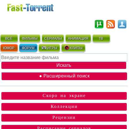
ВСЁ
ФИЛЬМЫ
СЕРИАЛЫ
АНИМАЦИЯ
ТВ
ЮМОР
ФОРУМ
ИГРЫ
КЛИПЫ
● Расширенный поиск
Скоро на экране
Коллекции
Рецензии
Расписание сериалов