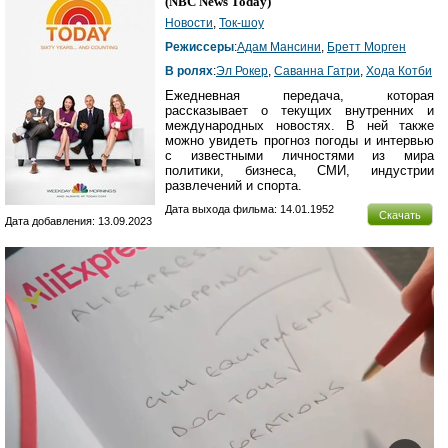
(
NBC News Today
)
Новости
,
Ток-шоу
Режиссеры
:
Адам Манcини
,
Бретт Морген
В ролях
:
Эл Рокер
,
Саванна Гатри
,
Хода Котби
Ежедневная передача, которая
рассказывает о текущих внутренних и
международных новостях. В ней также
можно увидеть прогноз погоды и интервью
с известными личностями из мира
политики, бизнеса, СМИ, индустрии
развлечений и спорта.
Дата выхода фильма: 14.01.1952
Скачать
Дата добавления: 13.09.2023