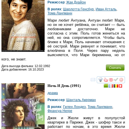
Режиссер
:
Жак Дуайон
В ролях
:
Шарлотта Генсбур
,
Иван Атталь
,
Тома Лангманн
Мари любит Антуана, Антуан любит Мари,
но он не хочет ребёнка, он считает — быть
любовниками достаточно. Мари не
согласна с этим. Поль готов жениться на
ней, но она сопротивляется. Чтобы быть
ближе к Мари, Поль начинает отношения с
её сестрой. Мари ревнует и понимает, что
влюблена в Поля. Через пару недель
выясняется, что Мари беременна, но от
кого, не знает.
Дата выхода фильма: 12.02.1992
Скачать
Дата добавления: 16.10.2023
смотреть
инте
Ночь И День
(1991)
драма
Режиссер
:
Шанталь Акерман
В ролях
:
Гилен Лондез
,
Тома Лангманн
,
Франсуа Негре
Джек и Жюли живут в полупустой
квартирке в Париже. Джек - шофер такси и
работает по ночам, в это время Жюли