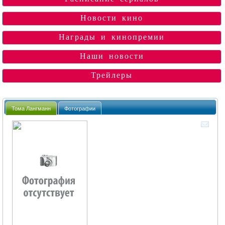
Новости кино
Награды и кинопремии
Наши новости
Трейлеры
Тома Лангманн
Фотографии