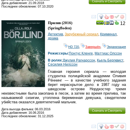
Скачать и Смотреть
Дата добавления: 21.09.2018
Последнее обновление: 07.10.2020
смотреть
инте
Прилив
(2016)
12
(
Springfloden
)
Детектив
,
Зарубежный сериал
,
Криминал
,
драма
HD 720
,
Завершён
,
Экранизация
Режиссеры
:
Понтус Кленге
,
Маттиас Олссон
В ролях
:
Джулия Рагнарссон
,
Кьель Бергквист
,
Сесилия Нилссон
Главная героиня сериала — молодая
студентка полицейской академии Оливия
Рённинг — в качестве учебного задания
берет нераскрытое дело: в 1987 году на
шведском острове Нордкостер тремя
неизвестными была закопана в песок, а затем во время прилива, так
называемой сизигии, утоплена беременная девушка, свидетелем
убийства оказался девятилетний мальчик.
Дата выхода фильма: 06.03.2016
Скачать и Смотреть
Дата добавления: 16.06.2016
Последнее обновление: 31.12.2025
смотреть
инте