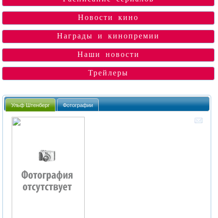
Новости кино
Награды и кинопремии
Наши новости
Трейлеры
Ульф Штенберг
Фотографии