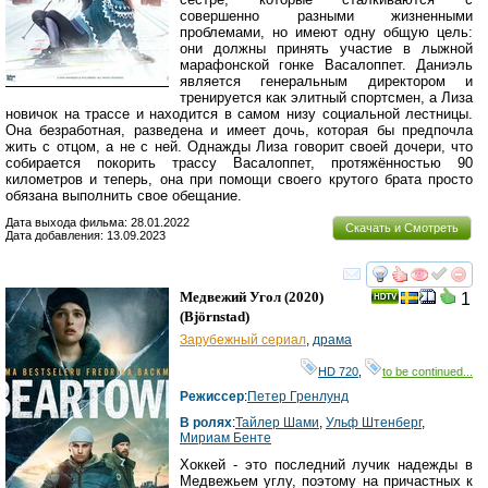
совершенно разными жизненными
проблемами, но имеют одну общую цель:
они должны принять участие в лыжной
марафонской гонке Васалоппет. Даниэль
является генеральным директором и
тренируется как элитный спортсмен, а Лиза
новичок на трассе и находится в самом низу социальной лестницы.
Она безработная, разведена и имеет дочь, которая бы предпочла
жить с отцом, а не с ней. Однажды Лиза говорит своей дочери, что
собирается покорить трассу Васалоппет, протяжённостью 90
километров и теперь, она при помощи своего крутого брата просто
обязана выполнить свое обещание.
Дата выхода фильма: 28.01.2022
Скачать и Смотреть
Дата добавления: 13.09.2023
смотреть
инте
Медвежий Угол
(2020)
1
(
Björnstad
)
Зарубежный сериал
,
драма
HD 720
,
to be continued...
Режиссер
:
Петер Гренлунд
В ролях
:
Тайлер Шами
,
Ульф Штенберг
,
Мириам Бенте
Хоккей - это последний лучик надежды в
Медвежьем углу, поэтому на причастных к