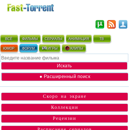
ВСЁ
ФИЛЬМЫ
СЕРИАЛЫ
АНИМАЦИЯ
ТВ
ЮМОР
ФОРУМ
ИГРЫ
КЛИПЫ
● Расширенный поиск
Скоро на экране
Коллекции
Рецензии
Расписание сериалов