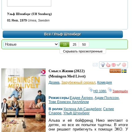
Ульф Штенберг (Ulf Stenberg)
01 Янв. 1979
Umea, Sweden
Всё
/ Ульф Штенберг
15
25
50
Скрывать просмотренные
смотреть
инте
Смысл Жизни
(2022)
HD
(
Meningen Med Livet
)
Драма
,
Зарубежный сериал
,
Комедия
HD 1080
,
Завершён
Режиссеры
:
Еддие Åхгрен
,
Адам Полссон
,
Тове Ериксен Хиллблом
В ролях
:
Хелена Аф Сандеберг
,
Cелие
Спарре
,
Ульф Штенберг
Альва и её бойфренд Нико мечтают о
детях, но все их попытки тщетны. В итоге
они решают прибегнуть к помощи ЭКО. У