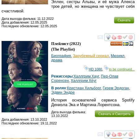
Эллен, сестры Альвы, и её мужа Алекса
трое детей, но женщина не чувствует себя
счастливой.
Дата выхода фильма: 11.12.2022
Скачать
Дата добавления: 12.05.2025
Последнее обновление: 12.05.2025
смотреть
инте
Плейлист
(2022)
HD
(
The Playlist
)
Биография
,
Зарубежный сериал
,
Мюзикл
,
драма
HD 1080
,
to be continued...
Режиссеры
:
Халлгрим Хауг
,
Пер-Олав
Соренсен
,
Халлгрим Хёуг
В ролях
:
Кристиан Хильборг
,
Гизем Эрдоган
,
Эдвин Эндре
История основателей сервиса Spotify
Дениэла Эка и Мартина Лорентсона.
Дата выхода фильма:
Скачать и Смотреть
13.10.2022
Дата добавления: 13.10.2022
Последнее обновление: 19.11.2022
смотреть
инте