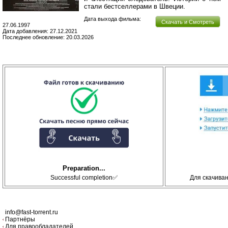
стали бестселлерами в Швеции.
Дата выхода фильма:
Скачать и Смотреть
27.06.1997
Дата добавления: 27.12.2021
Последнее обновление: 20.03.2026
Preparation...
Successful completion✅
Для скачива
info@fast-torrent.ru
Партнёры
Для правообладателей