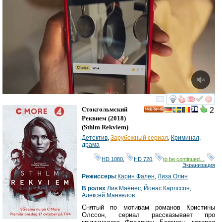
смотреть
инте
Стокгольмский
2
HD
Реквием
(2018)
(
Sthlm Rekviem
)
Детектив
,
Зарубежный сериал
,
Криминал
,
драма
HD 1080
,
HD 720
,
to be continued...
,
Экранизация
Режиссеры
:
Карин Фален
,
Лиза Олин
В ролях
:
Лив Мяёнес
,
Йонас Карлссон
,
Алексей Манвелов
Снятый по мотивам романов Кристины
Олссон, сериал рассказывает про