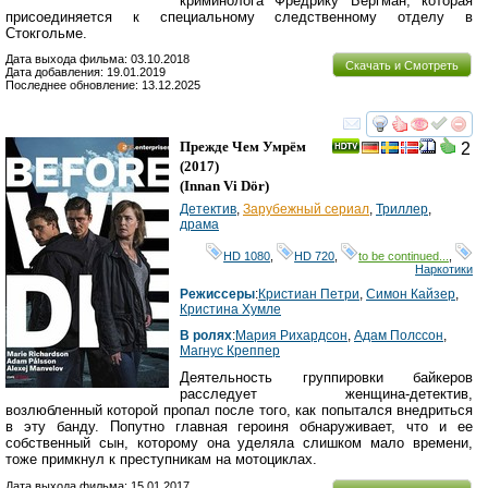
криминолога Фредрику Бергман, которая
присоединяется к специальному следственному отделу в
Стокгольме.
Дата выхода фильма: 03.10.2018
Скачать и Смотреть
Дата добавления: 19.01.2019
Последнее обновление: 13.12.2025
смотреть
инте
Прежде Чем Умрём
2
(2017)
(
Innan Vi Dör
)
Детектив
,
Зарубежный сериал
,
Триллер
,
драма
HD 1080
,
HD 720
,
to be continued...
,
Наркотики
Режиссеры
:
Кристиан Петри
,
Симон Кайзер
,
Кристина Хумле
В ролях
:
Мария Рихардсон
,
Адам Полссон
,
Магнус Креппер
Деятельность группировки байкеров
расследует женщина-детектив,
возлюбленный которой пропал после того, как попытался внедриться
в эту банду. Попутно главная героиня обнаруживает, что и ее
собственный сын, которому она уделяла слишком мало времени,
тоже примкнул к преступникам на мотоциклах.
Дата выхода фильма: 15.01.2017