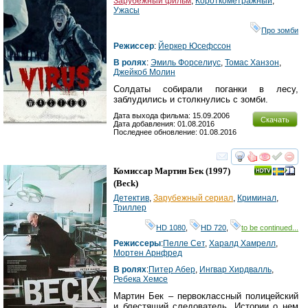
Зарубежный фильм
,
Короткометражный
,
Ужасы
Про зомби
Режиссер
:
Йеркер Юсефссон
В ролях
:
Эмиль Форселиус
,
Томас Ханзон
,
Джейкоб Молин
Солдаты собирали поганки в лесу,
заблудились и столкнулись с зомби.
Дата выхода фильма: 15.09.2006
Скачать
Дата добавления: 01.08.2016
Последнее обновление: 01.08.2016
смотреть
инте
Комиссар Мартин Бек
(1997)
(
Beck
)
Детектив
,
Зарубежный сериал
,
Криминал
,
Триллер
HD 1080
,
HD 720
,
to be continued...
Режиссеры
:
Пелле Сет
,
Харалд Хамрелл
,
Мортен Арнфред
В ролях
:
Питер Абер
,
Ингвар Хирдвалль
,
Ребека Хемсе
Мартин Бек – первоклассный полицейский
и блестящий следователь. Истории о нем