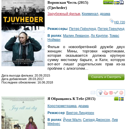
Воровская Честь
(2015)
(
Tjuvheder
)
Зарубежный фильм
,
Криминал
,
драма
HD 720
Режиссеры
:
Петер Грёнлунд
,
Петер Гренлунд
В ролях
:
Малин Леванон
,
Ло Кауппи
,
Томас
Нойман
Фильм о новообретённой дружбе двух
женщин: Мины, торговки наркотиками,
которая оказывается должна крупную
сумму местному барыге, и Кати, которую
вот-вот лишат родительских прав из-за
проблем с алкоголем...
Дата выхода фильма: 20.09.2015
Скачать и Смотреть
Дата добавления: 28.03.2017
Последнее обновление: 16.06.2018
смотреть
инте
Я Обращаюсь К Тебе
(2015)
Короткометражка
,
драма
Режиссер
:
Виктор Линдгрен
В ролях
:
Йуни Wалч
,
Сигрид Джонсон
,
Лив
Мяёнес