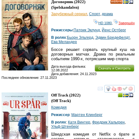
Договорняк
(2022)
HD
(
Spelskandalen
)
Зарубежный сериал
,
Спорт
,
драма
HD 1080
,
Завершён
Режиссеры
:
Патрик Эклунд
,
Йенс Остберг
В ролях
:
Бьорн Эльгерд
,
Эдвин Бредефелдт
,
Ева Меландер
Боссе решает сорвать крупный куш на
договорных матчах. Драма по реальным
событиям 1990-х, потрясшим мир спорта
Дата выхода фильма:
Скачать и Смотреть
12.08.2022
Дата добавления: 24.11.2023
Последнее обновление: 27.11.2023
смотреть
инте
Off Track
(2022)
(
Off Track
)
Комедия
Режиссер
:
Мартен Клинберг
В ролях
:
Катя Винтер
,
Фредрик Хальгрен
,
Ульф Штенберг
Шведская комедия от Netflix о брате и
сестре, которые сталкиваются с