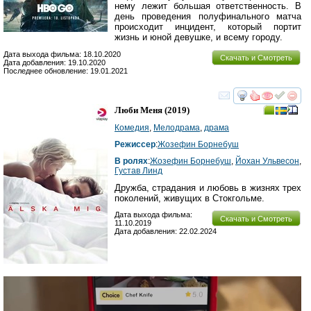
нему лежит большая ответственность. В
день проведения полуфинального матча
происходит инцидент, который портит
жизнь и юной девушке, и всему городу.
Дата выхода фильма: 18.10.2020
Скачать и Смотреть
Дата добавления: 19.10.2020
Последнее обновление: 19.01.2021
смотреть
инте
Люби Меня
(2019)
Комедия
,
Мелодрама
,
драма
Режиссер
:
Жозефин Борнебуш
В ролях
:
Жозефин Борнебуш
,
Йохан Ульвесон
,
Густав Линд
Дружба, страдания и любовь в жизнях трех
поколений, живущих в Стокгольме.
Дата выхода фильма:
Скачать и Смотреть
11.10.2019
Дата добавления: 22.02.2024