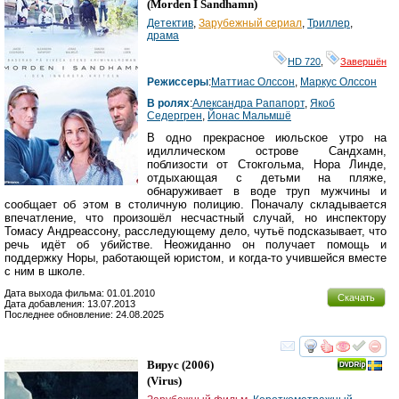
(
Morden I Sandhamn
)
Детектив
,
Зарубежный сериал
,
Триллер
,
драма
HD 720
,
Завершён
Режиссеры
:
Маттиас Олссон
,
Маркус Олссон
В ролях
:
Александра Рапапорт
,
Якоб
Седергрен
,
Йонас Мальмшё
В одно прекрасное июльское утро на
идиллическом острове Сандхамн,
поблизости от Стокгольма, Нора Линде,
отдыхающая с детьми на пляже,
обнаруживает в воде труп мужчины и
сообщает об этом в столичную полицию. Поначалу складывается
впечатление, что произошёл несчастный случай, но инспектору
Томасу Андреассону, расследующему дело, чутьё подсказывает, что
речь идёт об убийстве. Неожиданно он получает помощь и
поддержку Норы, работающей юристом, и когда-то учившейся вместе
с ним в школе.
Дата выхода фильма: 01.01.2010
Скачать
Дата добавления: 13.07.2013
Последнее обновление: 24.08.2025
смотреть
инте
Вирус
(2006)
(
Virus
)