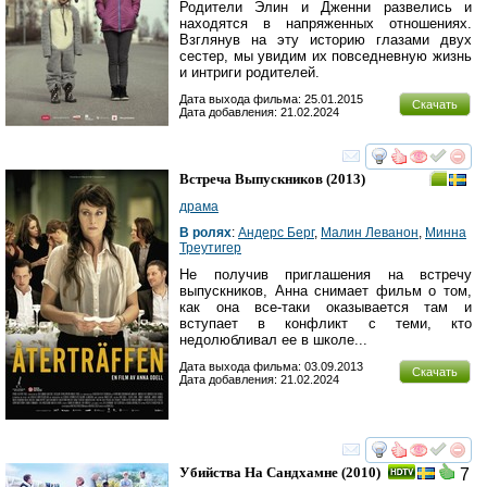
Родители Элин и Дженни развелись и
находятся в напряженных отношениях.
Взглянув на эту историю глазами двух
сестер, мы увидим их повседневную жизнь
и интриги родителей.
Дата выхода фильма: 25.01.2015
Скачать
Дата добавления: 21.02.2024
смотреть
инте
Встреча Выпускников
(2013)
драма
В ролях
:
Андерс Берг
,
Малин Леванон
,
Минна
Треутигер
Не получив приглашения на встречу
выпускников, Анна снимает фильм о том,
как она все-таки оказывается там и
вступает в конфликт с теми, кто
недолюбливал ее в школе...
Дата выхода фильма: 03.09.2013
Скачать
Дата добавления: 21.02.2024
смотреть
инте
Убийства На Сандхамне
(2010)
7