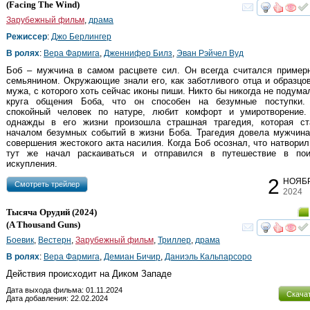
(
Facing The Wind
)
смот
Зарубежный фильм
,
драма
Режиссер
:
Джо Берлингер
В ролях
:
Вера Фармига
,
Дженнифер Билз
,
Эван Рэйчел Вуд
Боб – мужчина в самом расцвете сил. Он всегда считался пример
семьянином. Окружающие знали его, как заботливого отца и образцо
мужа, с которого хоть сейчас иконы пиши. Никто бы никогда не подума
круга общения Боба, что он способен на безумные поступки.
спокойный человек по натуре, любит комфорт и умиротворение.
однажды в его жизни произошла страшная трагедия, которая ст
началом безумных событий в жизни Боба. Трагедия довела мужчина
совершения жестокого акта насилия. Когда Боб осознал, что натворил
тут же начал раскаиваться и отправился в путешествие в пои
искупления.
2
НОЯБ
Cмотреть трейлер
2024
Тысяча Орудий
(2024)
(
A Thousand Guns
)
смот
Боевик
,
Вестерн
,
Зарубежный фильм
,
Триллер
,
драма
В ролях
:
Вера Фармига
,
Демиан Бичир
,
Даниэль Кальпарсоро
Действия происходит на Диком Западе
Дата выхода фильма: 01.11.2024
Скача
Дата добавления: 22.02.2024