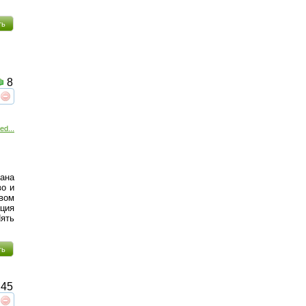
ть
8
реть
интересует
ed...
ана
во и
вом
ация
ять
ть
45