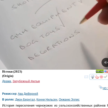
Истоки
(2023)
(
Origin
)
смот
Драма
,
Зарубежный фильм
HD 
Режиссер
:
Ава ДюВерней
В ролях
:
Джон Бернтал
,
Конни Нильсен
,
Онжаню Эллис
История переселения чернокожих из сельскохозяйственных районов