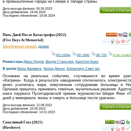
в промышленные города на Севере и Западе страны.
Дата выхода фильма: 06.09.2023
Скачать и Смотре
Дата добавления: 18.06.2024
Последнее обновление: 18.06.2024
Пять Дней После Катастрофы
(2022)
HD
(
Five Days At Memorial
)
смот
Зарубежный сериал
,
драма
HD 2160р
,
HD 1080
,
HD 720
,
to be continu
Режиссеры
:
Джон Ридли
,
Венди Станцлер
,
Карлтон Кьюз
В ролях
:
Вера Фармига
,
Черри Джонс
,
Корнелиус Смит мл.
Основано на реальных событиях, случившихся во время ураг
«Катрина». Когда в результате наводнения отключилось электричест
резко усилилась жара, измученным сотрудникам больницы в Но
Орлеане пришлось принимать тяжёлые, мучительные решения. Адапт
книги лауреата Пулитцеровской премии журналистки Шерри Финк «П
дней у мемориала: жизнь и смерть в больнице после урагана».
Дата выхода фильма: 12.08.2022
Скачать и Смотре
Дата добавления: 16.09.2022
Последнее обновление: 14.01.2023
Соколиный Глаз
(2021)
(
Hawkeye
)