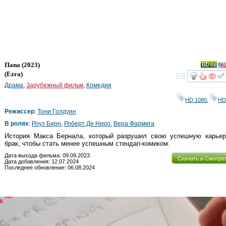
Папа
(2023)
(
Ezra
)
смот
Драма
,
Зарубежный фильм
,
Комедия
HD 1080
,
HD
Режиссер
:
Тони Голдуин
В ролях
:
Роуз Бирн
,
Роберт Де Ниро
,
Вера Фармига
История Макса Бернала, который разрушил свою успешную карьер
брак, чтобы стать менее успешным стендап-комиком.
Дата выхода фильма: 09.09.2023
Скачать и Смотре
Дата добавления: 12.07.2024
Последнее обновление: 06.08.2024