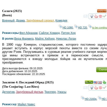
Салаги
(2025)
HD
(
Boots
)
смот
Военный
,
Драма
,
Зарубежный сериал
,
Комедия
HD 1080
,
HD 720
,
to be continu
Режиссеры
:
Фил Абрахам
,
Сайлэс Ховард
,
Питер Хор
В ролях
:
Вера Фармига
,
Майлс Хейзер
,
Николас Логан
В 1990 году Кэмерон, старшеклассник, которого постоянно задира
решает вступить в корпус морской пехоты вместе со своим луч
другом Рэем. Погрузившись в суровые реалии учебного лагеря морпе
где мины встречаются в прямом и в переносном смысле, 
присоединяются к взводу молодых бойцов на их мучительном п
преображения.
Дата выхода фильма: 09.10.2025
Скача
Дата добавления: 10.10.2025
Последнее обновление: 22.10.2025
Заклятие 4: Последний Обряд
(2025)
Ray
(
The Conjuring: Last Rites
)
смот
Детектив
,
Зарубежный фильм
,
Триллер
,
Ужасы
HD 2160р
,
HD 
Режиссер
:
Майкл Чавес