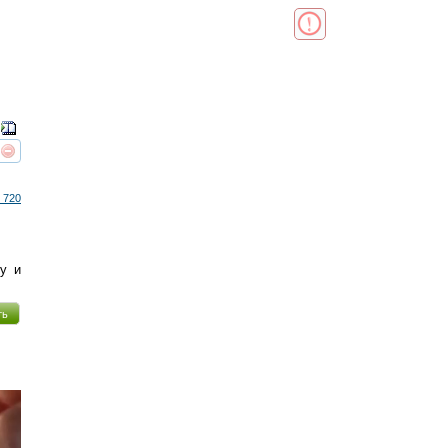
реть
интересует
 720
у и
ть