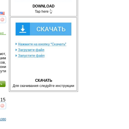
DOWNLOAD
Tap here 👆
реть
интересует
ed...
ют,
шим
хов,
они
ути
СКАЧАТЬ
ть
Для скачивания следуйте инструкции
15
реть
интересует
1080