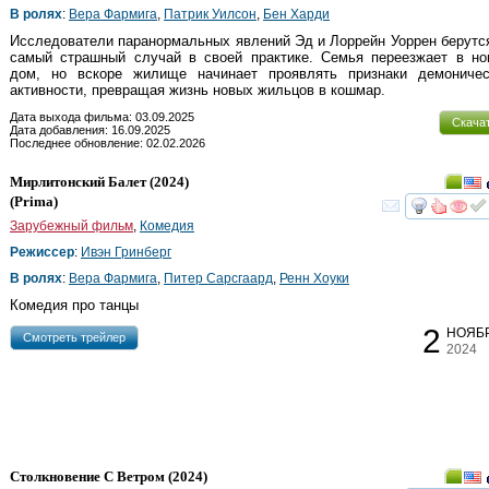
В ролях
:
Вера Фармига
,
Патрик Уилсон
,
Бен Харди
Исследователи паранормальных явлений Эд и Лоррейн Уоррен берутс
самый страшный случай в своей практике. Семья переезжает в но
дом, но вскоре жилище начинает проявлять признаки демоническ
активности, превращая жизнь новых жильцов в кошмар.
Дата выхода фильма: 03.09.2025
Скача
Дата добавления: 16.09.2025
Последнее обновление: 02.02.2026
Мирлитонский Балет
(2024)
(
Prima
)
смот
Зарубежный фильм
,
Комедия
Режиссер
:
Ивэн Гринберг
В ролях
:
Вера Фармига
,
Питер Сарсгаард
,
Ренн Хоуки
Комедия про танцы
2
НОЯБ
Cмотреть трейлер
2024
Столкновение С Ветром
(2024)