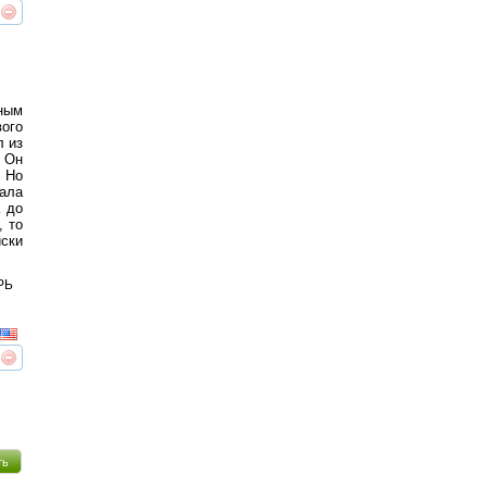
реть
интересует
ным
вого
л из
 Он
 Но
ала
 до
, то
ски
РЬ
реть
интересует
ть