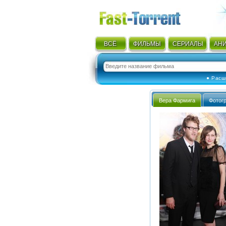
ВСЁ
ФИЛЬМЫ
СЕРИАЛЫ
АН
● Расш
Вера Фармига
Фотог