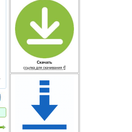
Скачать
с̲с̲ы̲л̲к̲а̲ ̲д̲л̲я̲ ̲с̲к̲а̲ч̲и̲в̲а̲н̲и̲я̲ ☝
т