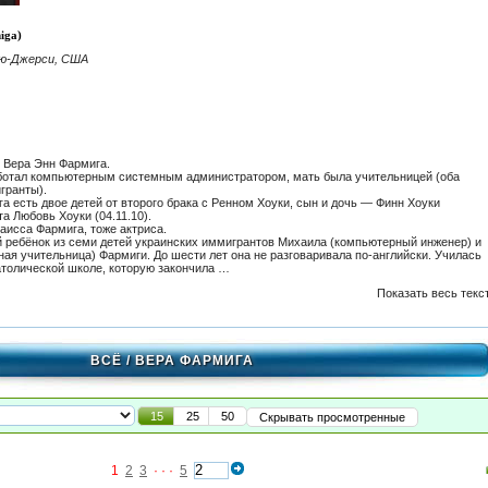
iga)
ью-Джерси, США
 Вера Энн Фармига.
ботал компьютерным системным администратором, мать была учительницей (оба
гранты).
а есть двое детей от второго брака с Ренном Хоуки, сын и дочь — Финн Хоуки
тта Любовь Хоуки (04.11.10).
аисса Фармига, тоже актриса.
 ребёнок из семи детей украинских иммигрантов Михаила (компьютерный инженер) и
ая учительница) Фармиги. До шести лет она не разговаривала по-английски. Училась
атолической школе, которую закончила …
Показать весь текс
ВСЁ
/ ВЕРА ФАРМИГА
15
25
50
Скрывать просмотренные
1
2
3
· · ·
5