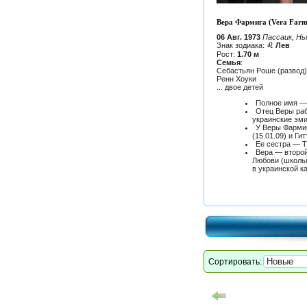
Вера Фармига (Vera Farm
06 Авг. 1973
Пассаик, Н
Знак зодиака:
♌ Лев
Рост:
1.70 м
Семья
:
Себастьян Роше (развод)
Ренн Хоуки
... двое детей
Полное имя —
Отец Веры ра
украинские эми
У Веры Фармиг
(15.01.09) и Ги
Ее сестра — Т
Вера — второй
Любови (школьн
в украинской к
Сортировать: