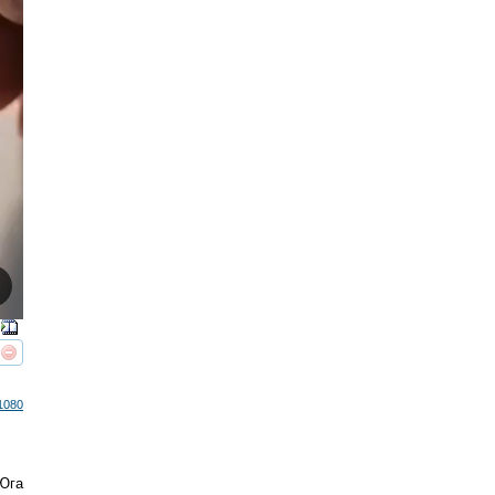
реть
интересует
1080
 Юга