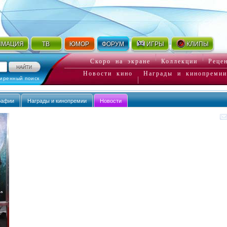
ИМАЦИЯ
ТВ
ЮМОР
ФОРУМ
ИГРЫ
КЛИПЫ
Скоро на экране
Коллекции
Реце
Новости кино
Награды и кинопремии
иренный поиск
рафии
Награды и кинопремии
Новости