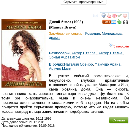
Скрывать просмотренные
смотреть
инте
Дикий Ангел
(1998)
98
(
Muneca Brava
)
Зарубежный сериал
,
Комедия
,
Мелодрама
,
драма
Завершён
Режиссеры
:
Виктор Стэлла
,
Виктор Стелья
,
Эрнан Абраамсон
В ролях
:
Наталия Орейро
,
Факундо Арана
,
Артуро Мали
В центре событий романтические и,
безусловно, глубоко драматичные
отношения юной служанки Милагрос и Иво,
сына хозяина дома. Она — сирота,
воспитанница католического монастыря и заядлая футболистка. К
тому же очаровательна, умна и очень независима. Он
привлекателен, склонен к меланхолии и благороден. Но их любви
придется пройти серьезную проверку, потому что им будет мешать
масса преград в лице завистников и недоброжелателей.
Дата выхода фильма: 16.11.1998
Скачать
Дата добавления: 21.12.2011
Последнее обновление: 19.09.2016