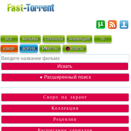
ВСЁ
ФИЛЬМЫ
СЕРИАЛЫ
АНИМАЦИЯ
ТВ
ЮМОР
ФОРУМ
ИГРЫ
КЛИПЫ
● Расширенный поиск
Скоро на экране
Коллекции
Рецензии
Расписание сериалов