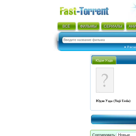
ВСЁ
ФИЛЬМЫ
СЕРИАЛЫ
АН
● Расш
Юдзи Уэда
Юдзи Уэда (Yuji Ueda)
Сортировать: