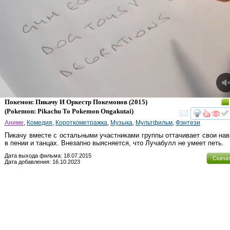
Покемон: Пикачу И Оркестр Покемонов
(2015)
(
Pokemon: Pikachu To Pokemon Ongakutai
)
смот
Аниме
,
Комедия
,
Короткометражка
,
Музыка
,
Мультфильм
,
Фэнтези
Пикачу вместе с остальными участниками группы оттачивает свои на
в пении и танцах. Внезапно выясняется, что Лучабулл не умеет петь.
Дата выхода фильма: 18.07.2015
Скача
Дата добавления: 16.10.2023