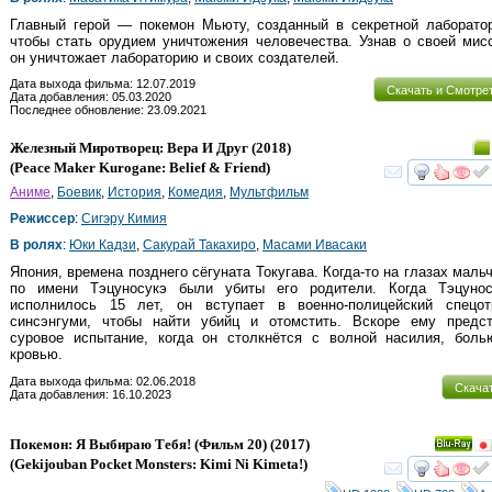
Главный герой — покемон Мьюту, созданный в секретной лаборатор
чтобы стать орудием уничтожения человечества. Узнав о своей мис
он уничтожает лабораторию и своих создателей.
Дата выхода фильма: 12.07.2019
Скачать и Смотре
Дата добавления: 05.03.2020
Последнее обновление: 23.09.2021
Железный Миротворец: Вера И Друг
(2018)
(
Peace Maker Kurogane: Belief & Friend
)
смот
Аниме
,
Боевик
,
История
,
Комедия
,
Мультфильм
Режиссер
:
Сигэру Кимия
В ролях
:
Юки Кадзи
,
Сакурай Такахиро
,
Масами Ивасаки
Япония, времена позднего сёгуната Токугава. Когда-то на глазах маль
по имени Тэцуносукэ были убиты его родители. Когда Тэцунос
исполнилось 15 лет, он вступает в военно-полицейский спецот
синсэнгуми, чтобы найти убийц и отомстить. Вскоре ему предст
суровое испытание, когда он столкнётся с волной насилия, бол
кровью.
Дата выхода фильма: 02.06.2018
Скача
Дата добавления: 16.10.2023
Покемон: Я Выбираю Тебя! (Фильм 20)
(2017)
Ray
(
Gekijouban Pocket Monsters: Kimi Ni Kimeta!
)
смот