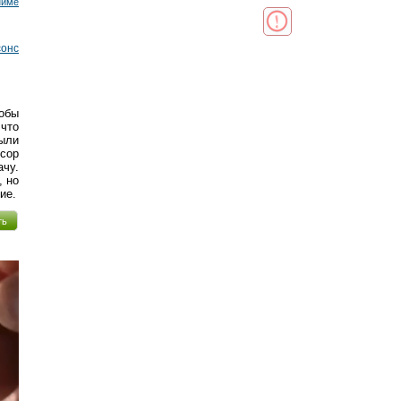
ниме
сонс
обы
 что
были
сор
ачу.
, но
ие.
ть