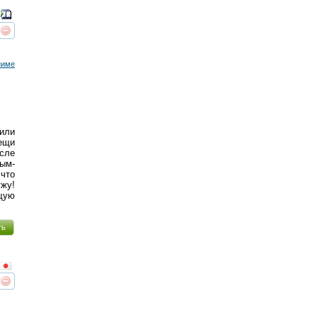
реть
интересует
ниме
тили
вещи
осле
ым-
что
жу!
щую
ть
реть
интересует