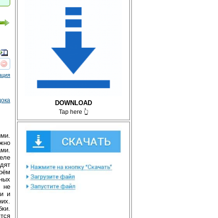
реть
интересует
ация
дока
DOWNLOAD
Tap here 👆
ми.
жно
ми.
деле
ядят
оём
вных
 не
и и
них.
бки.
тся