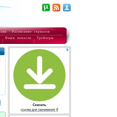
нзии
Расписание сериалов
Наши новости
Трейлеры
Скачать
с̲с̲ы̲л̲к̲а̲ ̲д̲л̲я̲ ̲с̲к̲а̲ч̲и̲в̲а̲н̲и̲я̲ ☝