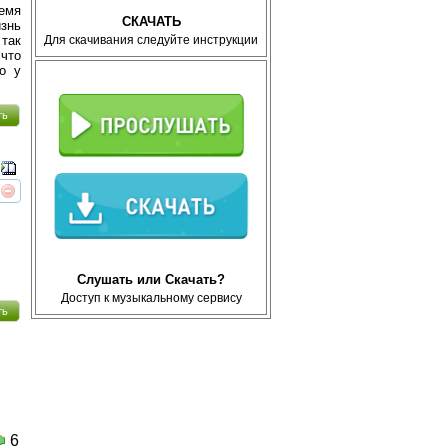
ремя
СКАЧАТЬ
изнь
Для скачивания следуйте инструкции
 так
 что
о у
ть
реть
интересует
Слушать или Скачать?
Доступ к музыкальному сервису
ть
6