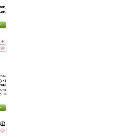
ии,
сии,
ть
реть
интересует
чика
укэ
ряд
оит
ью и
ть
реть
интересует