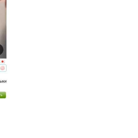
реть
интересует
выки
ть