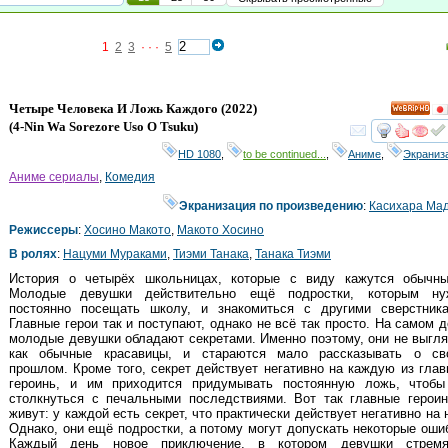
1
2
3
· · ·
5
Четыре Человека И Ложь Каждого
(2022)
HD
(
4-Nin Wa Sorezore Uso O Tsuku
)
смот
HD 1080
,
to be continued...
,
Аниме
,
Экраниз
Аниме сериалы
,
Комедия
Экранизация по произведению
:
Касихара Ма
Режиссеры
:
Хосино Макото
,
Макото Хосино
В ролях
:
Нацуми Мураками
,
Тиэми Танака
,
Танака Тиэми
История о четырёх школьницах, которые с виду кажутся обычны
Молодые девушки действительно ещё подростки, которым ну
постоянно посещать школу, и знакомиться с другими сверстника
Главные герои так и поступают, однако не всё так просто. На самом 
молодые девушки обладают секретами. Именно поэтому, они не выгл
как обычные красавицы, и стараются мало рассказывать о св
прошлом. Кроме того, секрет действует негативно на каждую из гла
героинь, и им приходится придумывать постоянную ложь, чтобы
столкнуться с печальными последствиями. Вот так главные героин
живут: у каждой есть секрет, что практически действует негативно на 
Однако, они ещё подростки, а потому могут допускать некоторые оши
Каждый день новое приключение, в котором девушки стремя