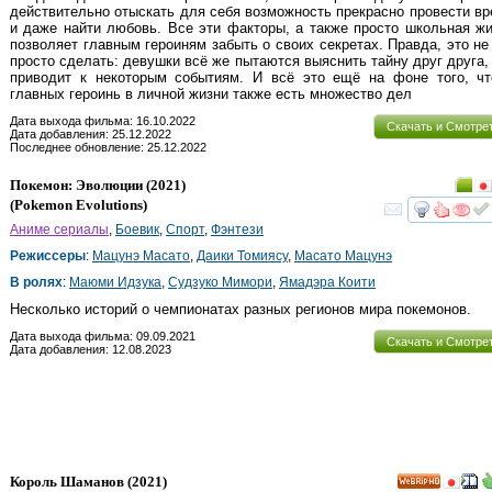
действительно отыскать для себя возможность прекрасно провести в
и даже найти любовь. Все эти факторы, а также просто школьная ж
позволяет главным героиням забыть о своих секретах. Правда, это не
просто сделать: девушки всё же пытаются выяснить тайну друг друга,
приводит к некоторым событиям. И всё это ещё на фоне того, чт
главных героинь в личной жизни также есть множество дел
Дата выхода фильма: 16.10.2022
Скачать и Смотре
Дата добавления: 25.12.2022
Последнее обновление: 25.12.2022
Покемон: Эволюции
(2021)
(
Pokemon Evolutions
)
смот
Аниме сериалы
,
Боевик
,
Спорт
,
Фэнтези
Режиссеры
:
Мацунэ Масато
,
Даики Томиясу
,
Масато Мацунэ
В ролях
:
Маюми Идзука
,
Судзуко Мимори
,
Ямадэра Коити
Несколько историй о чемпионатах разных регионов мира покемонов.
Дата выхода фильма: 09.09.2021
Скачать и Смотре
Дата добавления: 12.08.2023
Король Шаманов
(2021)