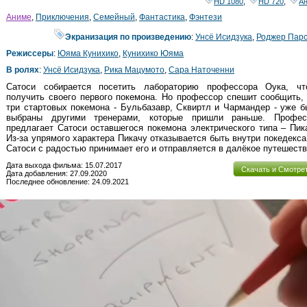
HD 1080
,
HD 720
,
А
Аниме
,
Приключения
,
Семейный
,
Фантастика
,
Фэнтези
Экранизация по произведению
:
Унсё Исидзука
,
Роджер Пар
Режиссеры
:
Юяма Кунихико
,
Кунихико Юяма
В ролях
:
Унсё Исидзука
,
Рика Мацумото
,
Сара Наточенни
Сатоси собирается посетить лабораторию профессора Оука, чт
получить своего первого покемона. Но профессор спешит сообщить,
три стартовых покемона - Бульбазавр, Сквиртл и Чармандер - уже 
выбраны другими тренерами, которые пришли раньше. Профес
предлагает Сатоси оставшегося покемона электрического типа – Пик
Из-за упрямого характера Пикачу отказывается быть внутри покедекса
Сатоси с радостью принимает его и отправляется в далёкое путешеств
Дата выхода фильма: 15.07.2017
Скачать и Смотре
Дата добавления: 27.09.2020
Последнее обновление: 24.09.2021