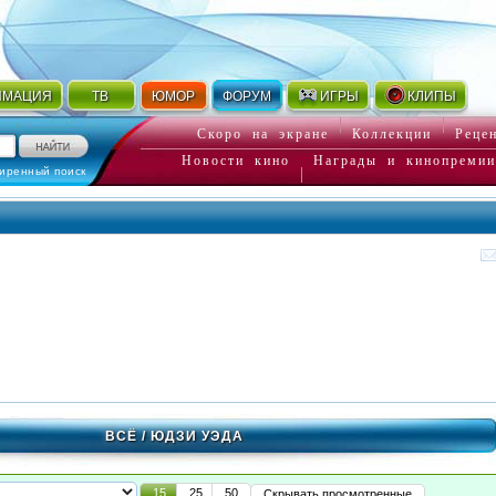
ИМАЦИЯ
ТВ
ЮМОР
ФОРУМ
ИГРЫ
КЛИПЫ
Скоро на экране
Коллекции
Реце
Новости кино
Награды и кинопремии
иренный поиск
ВСЁ
/ ЮДЗИ УЭДА
15
25
50
Скрывать просмотренные