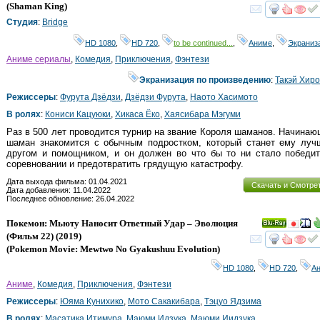
HD
(
Shaman King
)
смот
Студия
:
Bridge
HD 1080
,
HD 720
,
to be continued...
,
Аниме
,
Экраниз
Аниме сериалы
,
Комедия
,
Приключения
,
Фэнтези
Экранизация по произведению
:
Такэй Хир
Режиссеры
:
Фурута Дзёдзи
,
Дзёдзи Фурута
,
Наото Хасимото
В ролях
:
Кониси Кацуюки
,
Хикаса Ёко
,
Хаясибара Мэгуми
Раз в 500 лет проводится турнир на звание Короля шаманов. Начина
шаман знакомится с обычным подростком, который станет ему луч
другом и помощником, и он должен во что бы то ни стало победит
соревновании и предотвратить грядущую катастрофу.
Дата выхода фильма: 01.04.2021
Скачать и Смотре
Дата добавления: 11.04.2022
Последнее обновление: 26.04.2022
Покемон: Мьюту Наносит Ответный Удар – Эволюция
Ray
(Фильм 22)
(2019)
смот
(
Pokemon Movie: Mewtwo No Gyakushuu Evolution
)
HD 1080
,
HD 720
,
А
Аниме
,
Комедия
,
Приключения
,
Фэнтези
Режиссеры
:
Юяма Кунихико
,
Мото Сакакибара
,
Тэцуо Ядзима
В ролях
:
Масатика Итимура
,
Маюми Идзука
,
Маюми Иидзука