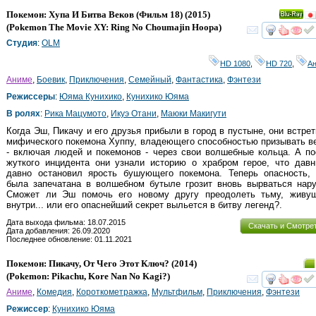
Покемон: Хупа И Битва Веков (Фильм 18)
(2015)
Ray
(
Pokemon The Movie XY: Ring No Choumajin Hoopa
)
смот
Студия
:
OLM
HD 1080
,
HD 720
,
А
Аниме
,
Боевик
,
Приключения
,
Семейный
,
Фантастика
,
Фэнтези
Режиссеры
:
Юяма Кунихико
,
Кунихико Юяма
В ролях
:
Рика Мацумото
,
Икуэ Отани
,
Маюки Макигути
Когда Эш, Пикачу и его друзья прибыли в город в пустыне, они встре
мифического покемона Хуппу, владеющего способностью призывать 
- включая людей и покемонов - через свои волшебные кольца. А п
жуткого инцидента они узнали историю о храбром герое, что давн
давно остановил ярость бушующего покемона. Теперь опасность, 
была запечатана в волшебном бутыле грозит вновь вырваться нару
Сможет ли Эш помочь его новому другу преодолеть тьму, живу
внутри... или его опаснейший секрет выльется в битву легенд?.
Дата выхода фильма: 18.07.2015
Скачать и Смотре
Дата добавления: 26.09.2020
Последнее обновление: 01.11.2021
Покемон: Пикачу, От Чего Этот Ключ?
(2014)
(
Pokemon: Pikachu, Kore Nan No Kagi?
)
смот
Аниме
,
Комедия
,
Короткометражка
,
Мультфильм
,
Приключения
,
Фэнтези
Режиссер
:
Кунихико Юяма