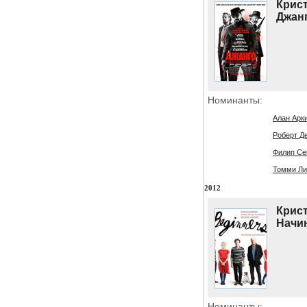
Крист
Джан
Номинанты:
Алан Арки
Роберт Де
Филип Се
Томми Ли 
2012
Крист
Начи
Номинанты: