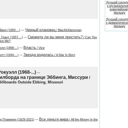
Лучший саундт
к музыкально
комедийном
фильму
Лучший саундт
к драматическ
фильму
Черный клановец
вер (1983-...)
—
/ BlacKkKlansman
Сможете ли вы меня простить?
Грант (1957-...)
—
/ Can You
ive Me?
Власть
лл (1968-...)
—
/ Vice
Звезда родилась
тт (1944-...)
—
/ A Star Is Born
окуэлл (1968-...)
—
илборда на границе Эббинга, Миссури
/
Billboards Outside Ebbing, Missouri
Все деньги мира
р Пламмер (1929-2021)
—
/ All the Money in the