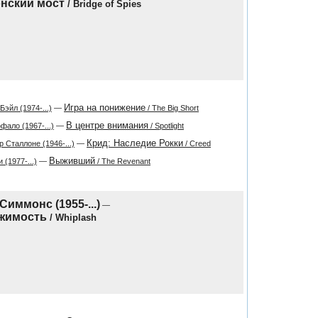
нский мост
/ Bridge of Spies
Игра на понижение
Бэйл (1974-...)
—
/ The Big Short
В центре внимания
ало (1967-...)
—
/ Spotlight
Крид: Наследие Рокки
 Сталлоне (1946-...)
—
/ Creed
Выживший
 (1977-...)
—
/ The Revenant
 Симмонс (1955-...)
—
жимость
/ Whiplash