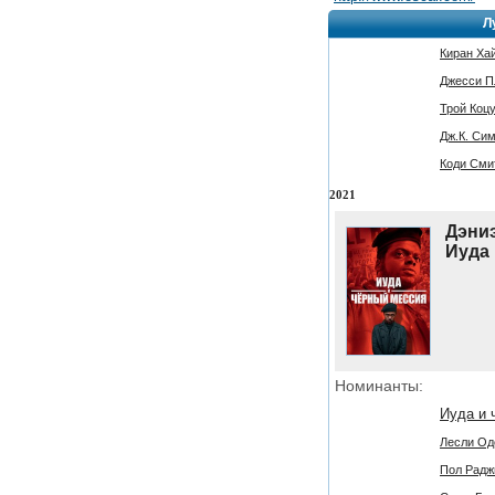
Л
Киран Хай
Джесси Пл
Трой Коцур
Дж.К. Сим
Коди Смит
2021
Дэниэ
Иуда
Номинанты:
Иуда и 
Лесли Одо
Пол Радж