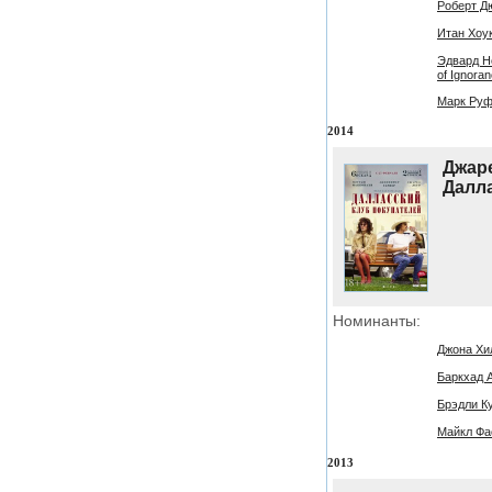
Роберт Дю
Итан Хоук 
Эдвард Но
of Ignoran
Марк Руфф
2014
Джаре
Далла
Номинанты:
Джона Хил
Баркхад А
Брэдли Ку
Майкл Фас
2013