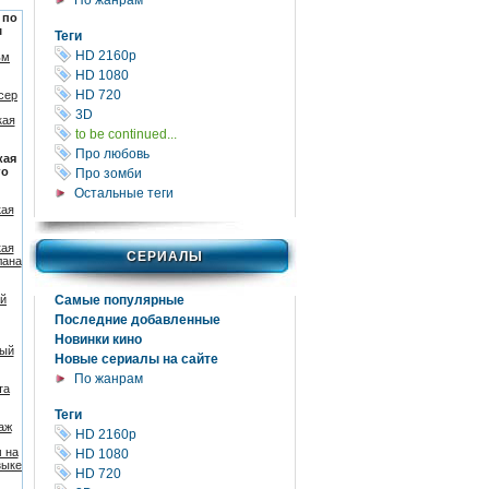
По жанрам
 по
м
Теги
HD 2160р
ьм
HD 1080
HD 720
сер
3D
кая
to be continued...
Про любовь
кая
го
Про зомби
Остальные теги
кая
кая
СЕРИАЛЫ
лана
Самые популярные
й
Последние добавленные
Новинки кино
ный
Новые сериалы на сайте
По жанрам
та
Теги
аж
HD 2160р
 на
HD 1080
зыке
HD 720