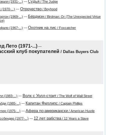
Судья
валл (1931-...)
—
/ The Judge
Отрочество
(1970-...)
—
/ Boyhood
Бёрдмэн
ртон (1969-...)
—
/ Birdman: Or (The Unexpected Virtue
ce)
Охотник на лис
ало (1967-...)
—
/ Foxcatcher
д Лето (1971-...)
—
сский клуб покупателей
/ Dallas Buyers Club
Волк с Уолл-стрит
л (1983-...)
—
/ The Wolf of Wall Street
Капитан Филлипс
бди (1985-...)
—
/ Captain Phillips
Афера по-американски
пер (1975-...)
—
/ American Hustle
12 лет рабства
сбендер (1977-...)
—
/ 12 Years a Slave