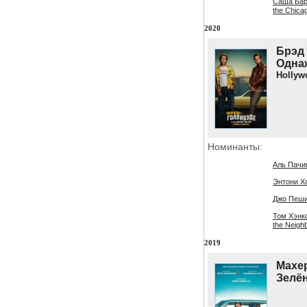
Саша Баро
the Chica
2020
Брэд П
Однаж
Hollyw
Номинанты:
Аль Пачин
Энтони Хо
Джо Пеши 
Том Хэнкс
the Neigh
2019
Махер
Зелён