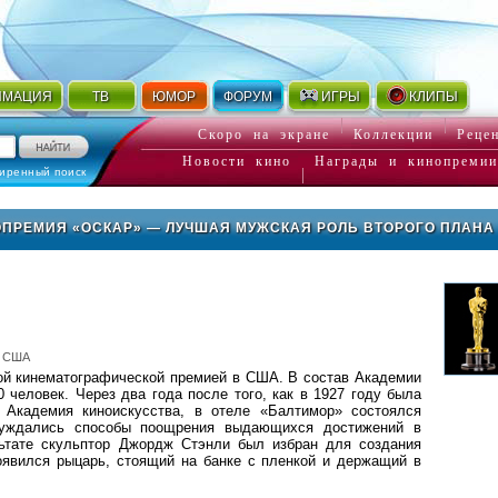
ИМАЦИЯ
ТВ
ЮМОР
ФОРУМ
ИГРЫ
КЛИПЫ
Скоро на экране
Коллекции
Реце
Новости кино
Награды и кинопремии
иренный поиск
ПРЕМИЯ «ОСКАР»
— ЛУЧШАЯ МУЖСКАЯ РОЛЬ ВТОРОГО ПЛАНА
, США
ой кинематографической премией в США. В состав Академии
0 человек. Через два года после того, как в 1927 году была
 Академия киноискусства, в отеле «Балтимор» состоялся
суждались способы поощрения выдающихся достижений в
льтате скульптор Джордж Стэнли был избран для создания
появился рыцарь, стоящий на банке с пленкой и держащий в