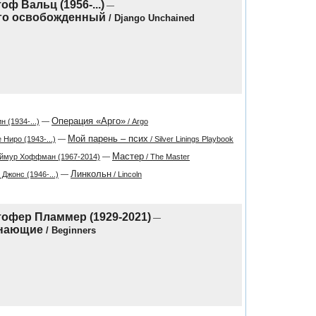
оф Вальц (1956-...)
—
го освобожденный
/ Django Unchained
Операция «Арго»
н (1934-...)
—
/ Argo
Мой парень – псих
 Ниро (1943-...)
—
/ Silver Linings Playbook
Мастер
ймур Хоффман (1967-2014)
—
/ The Master
Линкольн
Джонс (1946-...)
—
/ Lincoln
офер Пламмер (1929-2021)
—
нающие
/ Beginners