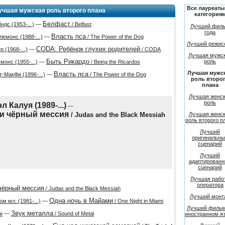
Все лауреаты
учшая мужская роль второго плана
категория
Белфаст
ндс (1953-...)
—
/ Belfast
Лучший фил
года
Власть пса
емонс (1988-...)
—
/ The Power of the Dog
Лучший режис
CODA: Ребёнок глухих родителей
 (1968-...)
—
/ CODA
Лучшая мужс
Быть Рикардо
роль
монс (1955-...)
—
/ Being the Ricardos
Лучшая мужс
Власть пса
-МакФи (1996-...)
—
/ The Power of the Dog
роль второ
плана
Лучшая женс
роль
л Калуя (1989-...)
—
 и чёрный мессия
/ Judas and the Black Messiah
Лучшая женс
роль второго п
Лучший
оригинальны
сценарий
Лучший
адаптирован
сценарий
Лучшая рабо
оператора
чёрный мессия
/ Judas and the Black Messiah
Лучший монт
Одна ночь в Майами
м мл. (1981-...)
—
/ One Night in Miami
Лучший фильм
Звук металла
и
—
/ Sound of Metal
иностранном я