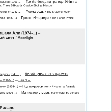
Три билборда на границе Эббинга,
ельсон (1961-...)
—
и
/ Three Billboards Outside Ebbing, Missouri
Форма воды
енкинс (1947-...)
—
/ The Shape of Water
Проект «Флорида»
фо (1955-...)
—
/ The Florida Project
шала Али (1974-...)
—
ый свет
/ Moonlight
Любой ценой
джес (1949-...)
—
/ Hell or High Water
Лев
ь (1990-...)
—
/ Lion
Под покровом ночи
нон (1974-...)
—
/ Nocturnal Animals
Манчестер у моря
жес (1996-...)
—
/ Manchester by the Sea
 Риланс
—