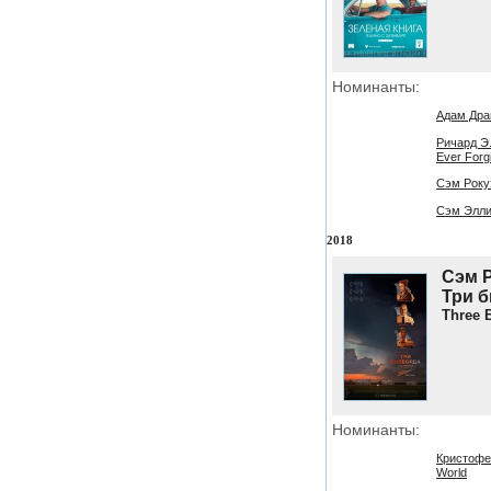
Номинанты:
Адам Драй
Ричард Э. 
Ever Forg
Сэм Рокуэ
Сэм Эллио
2018
Сэм Р
Три б
Three 
Номинанты:
Кристофе
World