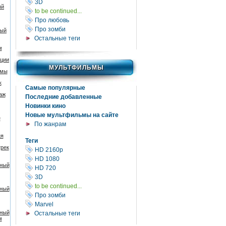
3D
ый
to be continued...
Про любовь
Про зомби
ный
Остальные теги
м
ции
МУЛЬТФИЛЬМЫ
юмы
к
Самые популярные
аж
Последние добавленные
Новинки кино
Новые мультфильмы на сайте
е
По жанрам
ня
Теги
рек
HD 2160р
HD 1080
жный
HD 720
3D
to be continued...
жный
Про зомби
Marvel
жный
Остальные теги
м