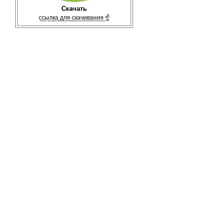
Скачать
с̲с̲ы̲л̲к̲а̲ ̲д̲л̲я̲ ̲с̲к̲а̲ч̲и̲в̲а̲н̲и̲я̲ ☝