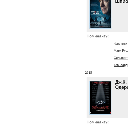
Шпио
Номинанты:
Кристиан 
Марк Руфф
Сильвестр
Том Харди
2015
Дж.К.
Одер
Номинанты: