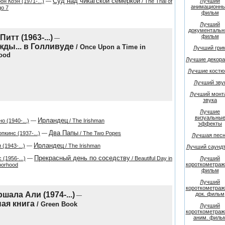
Суд над чикагской семеркой
Лучший
н Коэн (1971-...)
—
/ The Trial of
анимационн
go 7
фильм
Лучший
документаль
итт (1963-...)
фильм
—
ды... в Голливуде
/ Once Upon a Time in
Лучший гри
ood
Лучшие декора
Лучшие кост
Лучший зву
Лучший монт
звука
Лучшие
визуальны
Ирландец
о (1940-...)
—
/ The Irishman
эффекты
Два Папы
пкинс (1937-...)
—
/ The Two Popes
Лучшая пес
Ирландец
(1943-...)
—
/ The Irishman
Лучший саундт
Прекрасный день по соседству
 (1956-...)
—
/ Beautiful Day in
Лучший
короткометра
borhood
фильм
Лучший
короткометра
шала Али (1974-...)
док. фильм
—
ая книга
/ Green Book
Лучший
короткометра
аним. филь