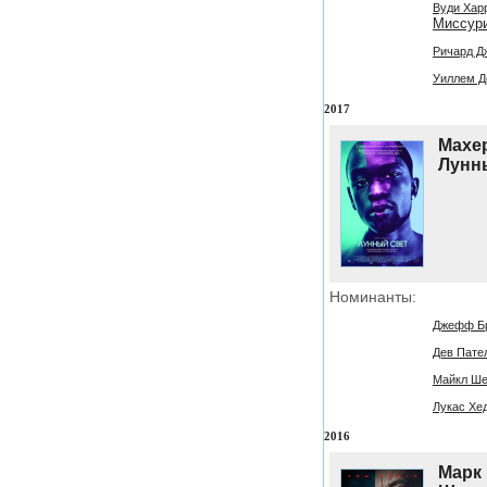
Вуди Харр
Миссур
Ричард Дж
Уиллем Де
2017
Махер
Лунн
Номинанты:
Джефф Бри
Дев Пател
Майкл Шен
Лукас Хед
2016
Марк