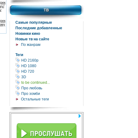
рек
му/
ТВ
у
рек
Самые популярные
ому
Последние добавленные
Новинки кино
Новые тв на сайте
По жанрам
Теги
HD 2160р
HD 1080
HD 720
3D
to be continued...
Про любовь
Про зомби
Остальные теги