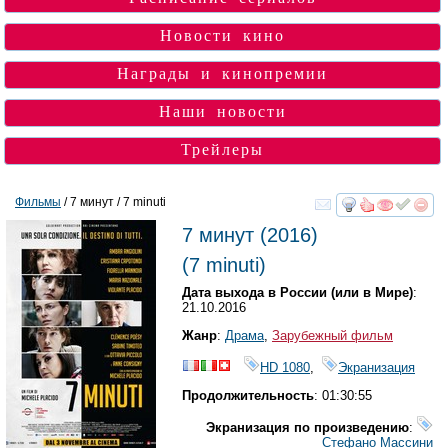
Новости кино
Награды и кинопремии
Наши новости
Трейлеры
Фильмы
/ 7 минут / 7 minuti
смотреть
инте
7 минут
(2016)
(
7 minuti
)
Дата выхода в России (или в Мире)
:
21.10.2016
Жанр
:
Драма
,
Зарубежный фильм
HD 1080
,
Экранизация
Продолжительность
: 01:30:55
Экранизация по произведению
:
Стефано Массини