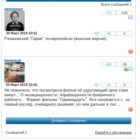
Всего сообщений 2
jatonevsop
+71
-106
30 Март 2018 10:51
+0
-0
Рязановский "Гараж" по-европейски (женская версия).
klevermail
+53
-38
03 Март 2018 15:50
+2
-0
Не пожалела, что посмотрела фильм об удручающей цене семи
минут... О незащищенности, порабощенности фабричного
рабочего... Формат фильма "Одиннадцать". Все начинается с, на
первый взгляд, очевидного решения, но чем дальше в лес...
Добавить Сообщение
Сообщений 2
Перейти к обсуждению