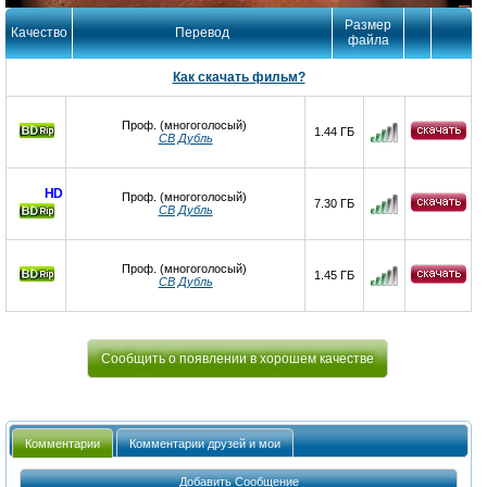
Размер
Качество
Перевод
файла
Как скачать фильм?
Проф. (многоголосый)
1.44 ГБ
СВ Дубль
HD
Проф. (многоголосый)
7.30 ГБ
СВ Дубль
Проф. (многоголосый)
1.45 ГБ
СВ Дубль
Сообщить о появлении в хорошем качестве
Комментарии
Комментарии друзей и мои
Добавить Сообщение