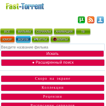
ВСЁ
ФИЛЬМЫ
СЕРИАЛЫ
АНИМАЦИЯ
ТВ
ЮМОР
ФОРУМ
ИГРЫ
КЛИПЫ
● Расширенный поиск
Скоро на экране
Коллекции
Рецензии
Расписание сериалов