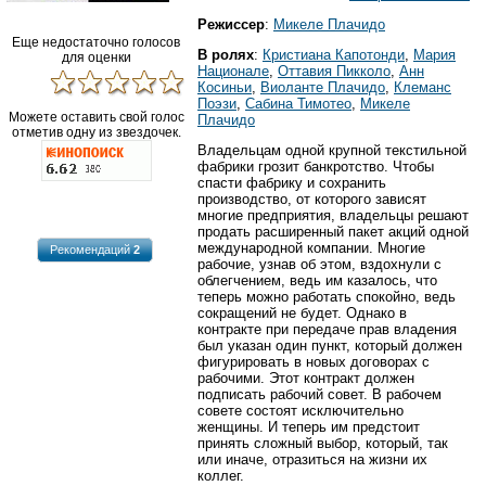
Режиссер
:
Микеле Плачидо
Еще недостаточно голосов
В ролях
:
Кристиана Капотонди
,
Мария
для оценки
Национале
,
Оттавия Пикколо
,
Анн
Косиньи
,
Виоланте Плачидо
,
Клеманс
Поэзи
,
Сабина Тимотео
,
Микеле
Можете оставить свой голос
Плачидо
отметив одну из звездочек.
Владельцам одной крупной текстильной
фабрики грозит банкротство. Чтобы
спасти фабрику и сохранить
производство, от которого зависят
многие предприятия, владельцы решают
продать расширенный пакет акций одной
международной компании. Многие
Рекомендаций
2
рабочие, узнав об этом, вздохнули с
облегчением, ведь им казалось, что
теперь можно работать спокойно, ведь
сокращений не будет. Однако в
контракте при передаче прав владения
был указан один пункт, который должен
фигурировать в новых договорах с
рабочими. Этот контракт должен
подписать рабочий совет. В рабочем
совете состоят исключительно
женщины. И теперь им предстоит
принять сложный выбор, который, так
или иначе, отразиться на жизни их
коллег.