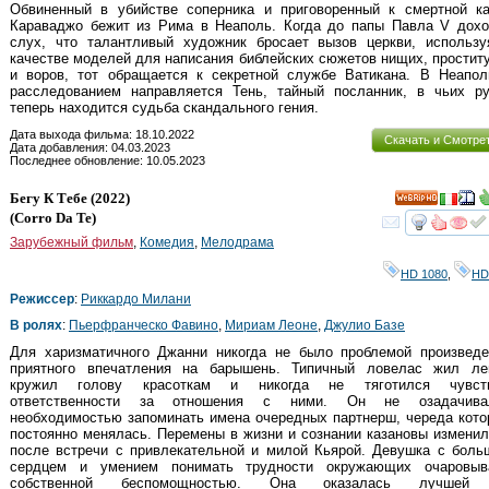
Обвиненный в убийстве соперника и приговоренный к смертной к
Караваджо бежит из Рима в Неаполь. Когда до папы Павла V дохо
слух, что талантливый художник бросает вызов церкви, использу
качестве моделей для написания библейских сюжетов нищих, простит
и воров, тот обращается к секретной службе Ватикана. В Неапол
расследованием направляется Тень, тайный посланник, в чьих р
теперь находится судьба скандального гения.
Дата выхода фильма: 18.10.2022
Скачать и Смотре
Дата добавления: 04.03.2023
Последнее обновление: 10.05.2023
Бегу К Тебе
(2022)
HD
(
Corro Da Te
)
смот
Зарубежный фильм
,
Комедия
,
Мелодрама
HD 1080
,
HD
Режиссер
:
Риккардо Милани
В ролях
:
Пьерфранческо Фавино
,
Мириам Леоне
,
Джулио Базе
Для харизматичного Джанни никогда не было проблемой произведе
приятного впечатления на барышень. Типичный ловелас жил лег
кружил голову красоткам и никогда не тяготился чувст
ответственности за отношения с ними. Он не озадачива
необходимостью запоминать имена очередных партнерш, череда кот
постоянно менялась. Перемены в жизни и сознании казановы измени
после встречи с привлекательной и милой Кьярой. Девушка с боль
сердцем и умением понимать трудности окружающих очаровыв
собственной беспомощностью. Она оказалась лучшей