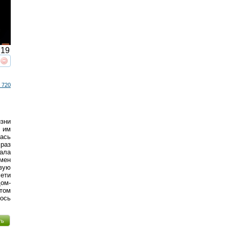
19
реть
интересует
 720
зни
я им
лась
 раз
ала
смен
вую
ети
ом-
отом
ось
ть