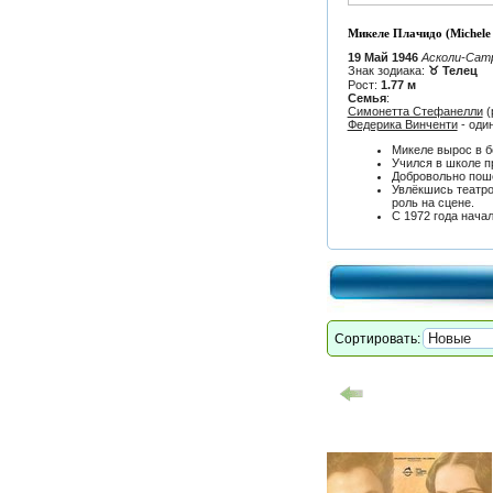
Микеле Плачидо (Michele 
19 Май 1946
Асколи-Сат
Знак зодиака:
♉ Телец
Рост:
1.77 м
Семья
:
Симонетта Стефанелли
(
Федерика Винченти
- оди
Микеле вырос в б
Учился в школе п
Добровольно поше
Увлёкшись театро
роль на сцене.
С 1972 года начал
Сортировать: