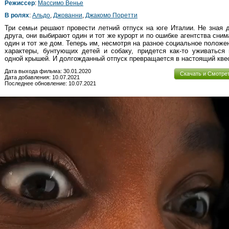
Режиссер
:
Массимо Венье
В ролях
:
Альдо
,
Джованни
,
Джакомо Поретти
Три семьи решают провести летний отпуск на юге Италии. Не зная 
друга, они выбирают один и тот же курорт и по ошибке агентства сни
один и тот же дом. Теперь им, несмотря на разное социальное положе
характеры, бунтующих детей и собаку, придется как-то уживаться
одной крышей. И долгожданный отпуск превращается в настоящий квес
Дата выхода фильма: 30.01.2020
Скачать и Смотре
Дата добавления: 10.07.2021
Последнее обновление: 10.07.2021