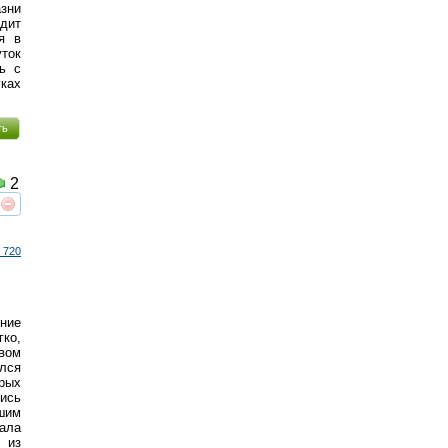
азни
дит
я в
уток
ь с
уках
ть
2
реть
интересует
 720
ние
ко,
вом
лся
орых
лись
шим
ала
 из