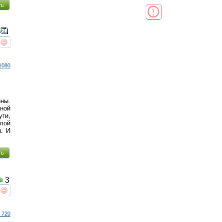
ть
реть
интересует
1080
ны.
чной
уги,
лой
я. И
ть
3
реть
интересует
 720