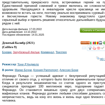
представительниц прекрасного пола, встречаемых героем на пу
Единственной причиной сомнений и тревог являлись ее сложности
здоровьем. Находящаяся в инвалидном кресле красавица не им
возможности встать на ноги, поэтому реально воспринимала суровый
и бесчисленные горести. Новому знакомому предстояло сдел
серьезный выбор и принять решение относительно дальнейшего буду
рядом с ней.
Дата выхода фильма: 17.03.2022
Скачать и Смотре
Дата добавления: 13.10.2022
Последнее обновление: 14.01.2025
Девятый Калибр
(2021)
HD
(
Calibro 9
)
смот
Боевик
,
Зарубежный фильм
,
Криминал
,
Триллер
HD 
Режиссер
:
Тони Д’Анджело
В ролях
:
Марко Боччи
,
Ксения Раппопорт
,
Алессио Бони
Фернандо Пьяцца — успешный адвокат с безупречной репутацией
отличие от своего отца, у которого было богатое криминальное прош
Когда в результате мошенничества со счетов одного из преступ
синдикатов пропадает 100 миллионов евро, подозрение падает
Фернандо. Он становится мишенью сразу для двух соперничаю
мафиозных кланов. Фернандо должен любыми способами доказать с
непричастность, ведь на кону его жизнь и жизнь еще одно близкого
человека.