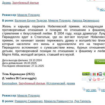
смот
Драма
,
Зарубежный фильм
HD 
Режиссер
:
Микеле Плачидо
В ролях
:
Валерия Бруни-Тедески
,
Микеле Плачидо
,
Аврора Джовинаццо
Жизнь и карьера лауреата Нобелевской премии, исследующая 
противоречивые отношения и позицию по отношению к фашизм
стремление к безусловной любви. В 1934 году, когда драматург Лу
Пиранделло едет в Стокгольм, где он вот-вот получит Нобелевс
премию, он начинает заново переживать драму и волшебство близк
которые населяли его жизнь и вдохновляли его на творчест
Пиранделло вспоминает о сумасшествии жены, бурных отношения
детьми, противоречивой позиции по отношению к фашизму и любв
Марте Абба, молодой актрисе, ставшей его музой.
Дата выхода фильма: 19.10.2024
Скача
Дата добавления: 26.03.2025
Последнее обновление: 27.11.2025
Тень Караваджо
(2022)
(
L'ombra Di Caravaggio
)
смот
Биография
,
Зарубежный фильм
,
Исторический
,
драма
HD 1080
,
HD
Режиссер
:
Микеле Плачидо
В ролях
:
Риккардо Скамарчио
,
Микаела Рамаццотти
,
Луи Гаррель