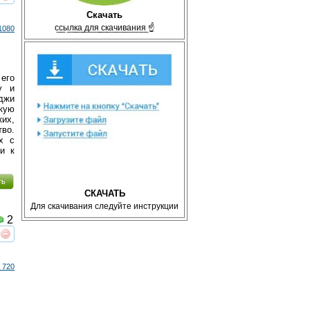
реть
интересует
Скачать
с̲с̲ы̲л̲к̲а̲ ̲д̲л̲я̲ ̲с̲к̲а̲ч̲и̲в̲а̲н̲и̲я̲ ☝
1080
его
у и
иджи
кую
их,
во.
х с
и к
ть
СКАЧАТЬ
Для скачивания следуйте инструкции
2
реть
интересует
 720