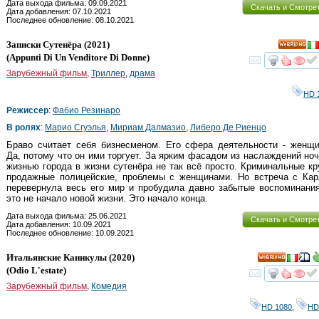
Дата выхода фильма: 09.09.2021
Скачать и Смотре
Дата добавления: 07.10.2021
Последнее обновление: 08.10.2021
Записки Сутенёра
(2021)
HD
(
Appunti Di Un Venditore Di Donne
)
смот
Зарубежный фильм
,
Триллер
,
драма
HD 
Режиссер
:
Фабио Резинаро
В ролях
:
Марио Сгуэлья
,
Мириам Далмазио
,
Либеро Де Риенцо
Браво считает себя бизнесменом. Его сфера деятельности - женщи
Да, потому что он ими торгует. За ярким фасадом из наслаждений но
жизнью города в жизни сутенёра не так всё просто. Криминальные кр
продажные полицейские, проблемы с женщинами. Но встреча с Кар
перевернула весь его мир и пробудила давно забытые воспоминани
это не начало новой жизни. Это начало конца.
Дата выхода фильма: 25.06.2021
Скачать и Смотре
Дата добавления: 10.09.2021
Последнее обновление: 10.09.2021
Итальянские Каникулы
(2020)
HD
(
Odio L'estate
)
смот
Зарубежный фильм
,
Комедия
HD 1080
,
HD