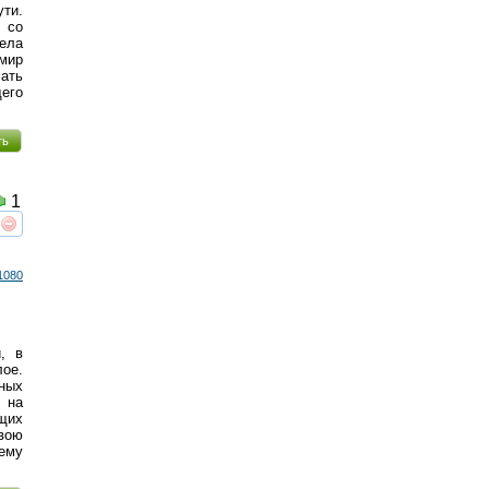
ти.
 со
ела
 мир
ать
щего
ть
1
реть
интересует
1080
, в
лое.
ных
 на
щих
вою
 ему