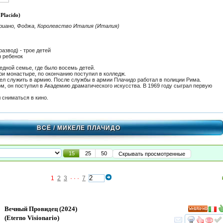
Placido)
риано, Фоджа, Королевство Италия (Италия)
развод) - трое детей
н ребенок
едной семье, где было восемь детей.
ри монастыре, по окончанию поступил в колледж.
л служить в армию. После службы в армии Плачидо работал в полиции Рима.
м, он поступил в Академию драматического искусства. В 1969 году сыграл первую
 сниматься в кино.
ВСЁ
/ МИКЕЛЕ ПЛАЧИДО
15
25
50
Скрывать просмотренные
1
2
3
· · ·
7
Вечный Провидец
(2024)
HD
(
Eterno Visionario
)