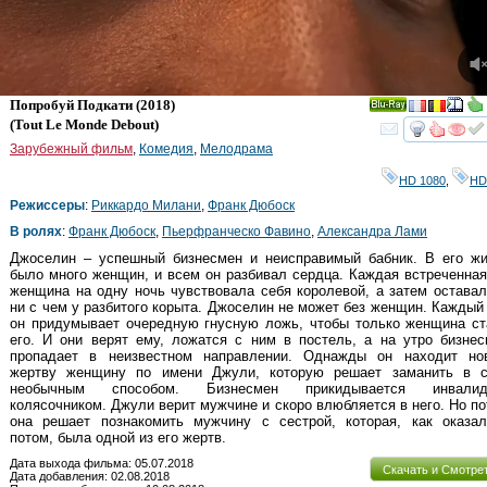
Попробуй Подкати
(2018)
Ray
(
Tout Le Monde Debout
)
смот
Зарубежный фильм
,
Комедия
,
Мелодрама
HD 1080
,
HD
Режиссеры
:
Риккардо Милани
,
Франк Дюбоск
В ролях
:
Франк Дюбоск
,
Пьерфранческо Фавино
,
Александра Лами
Джоселин – успешный бизнесмен и неисправимый бабник. В его жи
было много женщин, и всем он разбивал сердца. Каждая встреченна
женщина на одну ночь чувствовала себя королевой, а затем остава
ни с чем у разбитого корыта. Джоселин не может без женщин. Каждый
он придумывает очередную гнусную ложь, чтобы только женщина ст
его. И они верят ему, ложатся с ним в постель, а на утро бизне
пропадает в неизвестном направлении. Однажды он находит но
жертву женщину по имени Джули, которую решает заманить в с
необычным способом. Бизнесмен прикидывается инвалид
колясочником. Джули верит мужчине и скоро влюбляется в него. Но п
она решает познакомить мужчину с сестрой, которая, как оказал
потом, была одной из его жертв.
Дата выхода фильма: 05.07.2018
Скачать и Смотре
Дата добавления: 02.08.2018