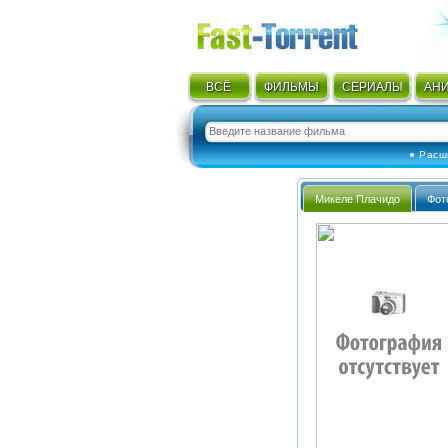
ВСЁ
ФИЛЬМЫ
СЕРИАЛЫ
АН
● Расш
Микеле Плачидо
Фот