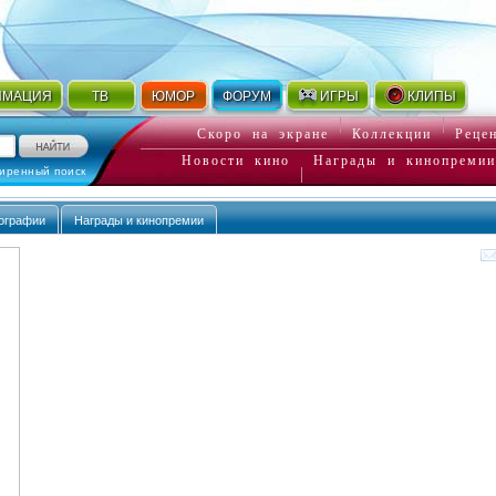
ИМАЦИЯ
ТВ
ЮМОР
ФОРУМ
ИГРЫ
КЛИПЫ
Скоро на экране
Коллекции
Реце
Новости кино
Награды и кинопремии
иренный поиск
ографии
Награды и кинопремии