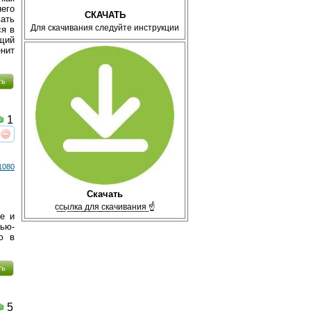
него
СКАЧАТЬ
вать
Для скачивания следуйте инструкции
ся в
бщий
енит
ть
1
реть
интересует
1080
Скачать
с̲с̲ы̲л̲к̲а̲ ̲д̲л̲я̲ ̲с̲к̲а̲ч̲и̲в̲а̲н̲и̲я̲ ☝
не и
Нью-
ю в
ть
5