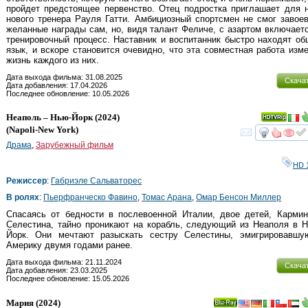
пройдет предстоящее первенство. Отец подростка приглашает для 
нового тренера Рауля Гатти. Амбициозный спортсмен не смог завое
желанные награды сам, но, видя талант Феличе, с азартом включает
тренировочный процесс. Наставник и воспитанник быстро находят о
язык, и вскоре становится очевидно, что эта совместная работа изм
жизнь каждого из них.
Дата выхода фильма: 31.08.2025
Скача
Дата добавления: 17.04.2026
Последнее обновление: 10.05.2026
Неаполь – Нью-Йорк
(2024)
(
Napoli-New York
)
смот
Драма
,
Зарубежный фильм
HD 
Режиссер
:
Габриэле Сальваторес
В ролях
:
Пьерфранческо Фавино
,
Томас Арана
,
Омар Бенсон Миллер
Спасаясь от бедности в послевоенной Италии, двое детей, Карми
Селестина, тайно проникают на корабль, следующий из Неаполя в 
Йорк. Они мечтают разыскать сестру Селестины, эмигрировавшу
Америку двумя годами ранее.
Дата выхода фильма: 21.11.2024
Скача
Дата добавления: 23.03.2025
Последнее обновление: 15.05.2026
Мария
(2024)