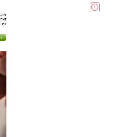
ает
пит
т их
ть