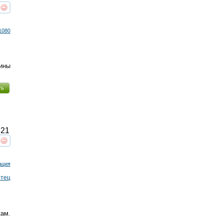
реть
интересует
1080
ины
ть
21
реть
интересует
ация
отец
ам.