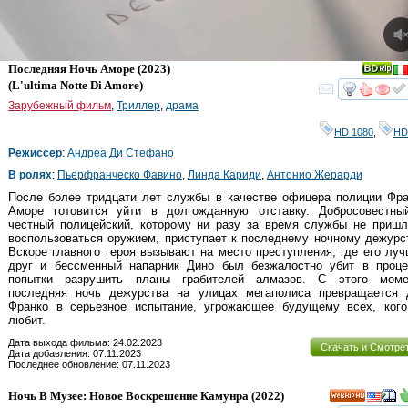
Последняя Ночь Аморе
(2023)
(
L'ultima Notte Di Amore
)
смот
Зарубежный фильм
,
Триллер
,
драма
HD 1080
,
HD
Режиссер
:
Андреа Ди Стефано
В ролях
:
Пьерфранческо Фавино
,
Линда Кариди
,
Антонио Жерарди
После более тридцати лет службы в качестве офицера полиции Фра
Аморе готовится уйти в долгожданную отставку. Добросовестны
честный полицейский, которому ни разу за время службы не пришл
воспользоваться оружием, приступает к последнему ночному дежурс
Вскоре главного героя вызывают на место преступления, где его лу
друг и бессменный напарник Дино был безжалостно убит в проце
попытки разрушить планы грабителей алмазов. С этого моме
последняя ночь дежурства на улицах мегаполиса превращается 
Франко в серьезное испытание, угрожающее будущему всех, кого
любит.
Дата выхода фильма: 24.02.2023
Скачать и Смотре
Дата добавления: 07.11.2023
Последнее обновление: 07.11.2023
Ночь В Музее: Новое Воскрешение Камунра
(2022)
HD