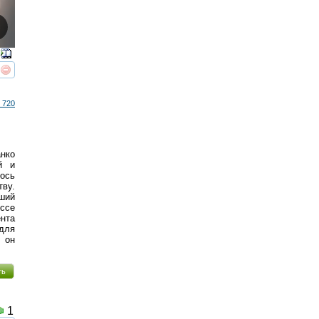
реть
интересует
 720
нко
й и
ось
тву.
чший
ссе
нта
для
 он
ть
1