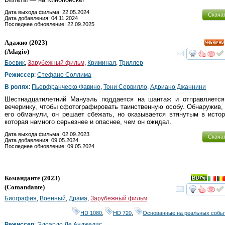
Дата выхода фильма: 22.05.2024
Скача
Дата добавления: 04.11.2024
Последнее обновление: 22.09.2025
Адажио
(2023)
HD
(
Adagio
)
смот
Боевик
,
Зарубежный фильм
,
Криминал
,
Триллер
Режиссер
:
Стефано Соллима
В ролях
:
Пьерфранческо Фавино
,
Тони Сервилло
,
Адриано Джаннини
Шестнадцатилетний Мануэль поддается на шантаж и отправляется
вечеринку, чтобы сфотографировать таинственную особу. Обнаружив,
его обманули, он решает сбежать, но оказывается втянутым в исто
которая намного серьезнее и опаснее, чем он ожидал.
Дата выхода фильма: 02.09.2023
Скача
Дата добавления: 09.05.2024
Последнее обновление: 09.05.2024
Команданте
(2023)
(
Comandante
)
смот
Биография
,
Военный
,
Драма
,
Зарубежный фильм
HD 1080
,
HD 720
,
Основанные на реальных собы
Режиссер
:
Эдоардо Де Анджелис