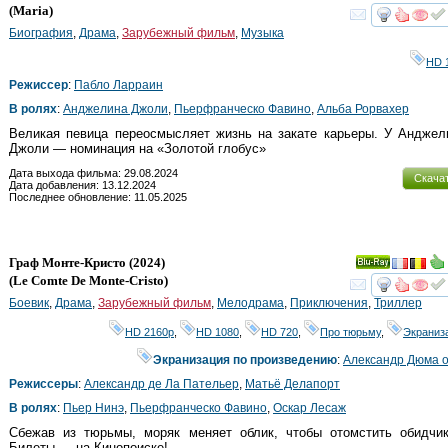
Ray
(
Maria
)
смот
Биография
,
Драма
,
Зарубежный фильм
,
Музыка
HD 
Режиссер
:
Пабло Ларраин
В ролях
:
Анджелина Джоли
,
Пьерфранческо Фавино
,
Альба Рорвахер
Великая певица переосмысляет жизнь на закате карьеры. У Анджел
Джоли — номинация на «Золотой глобус»
Дата выхода фильма: 29.08.2024
Скача
Дата добавления: 13.12.2024
Последнее обновление: 11.05.2025
Граф Монте-Кристо
(2024)
Ray
(
Le Comte De Monte-Cristo
)
смот
Боевик
,
Драма
,
Зарубежный фильм
,
Мелодрама
,
Приключения
,
Триллер
HD 2160р
,
HD 1080
,
HD 720
,
Про тюрьму
,
Экраниз
Экранизация по произведению
:
Александр Дюма 
Режиссеры
:
Александр де Ла Пательер
,
Матьё Делапорт
В ролях
:
Пьер Нинэ
,
Пьерфранческо Фавино
,
Оскар Лесаж
Сбежав из тюрьмы, моряк меняет облик, чтобы отомстить обидчик
Билеты — на Кинопоиске!