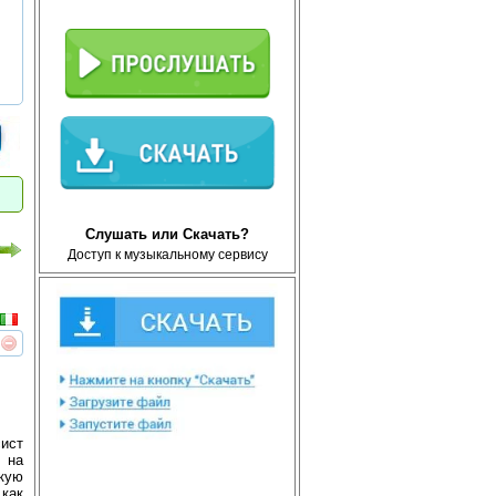
Слушать или Скачать?
Доступ к музыкальному сервису
реть
интересует
сист
 на
кую
 как