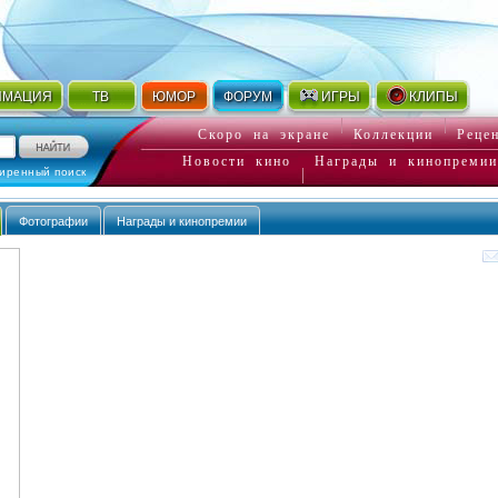
ИМАЦИЯ
ТВ
ЮМОР
ФОРУМ
ИГРЫ
КЛИПЫ
Скоро на экране
Коллекции
Реце
Новости кино
Награды и кинопремии
иренный поиск
Фотографии
Награды и кинопремии