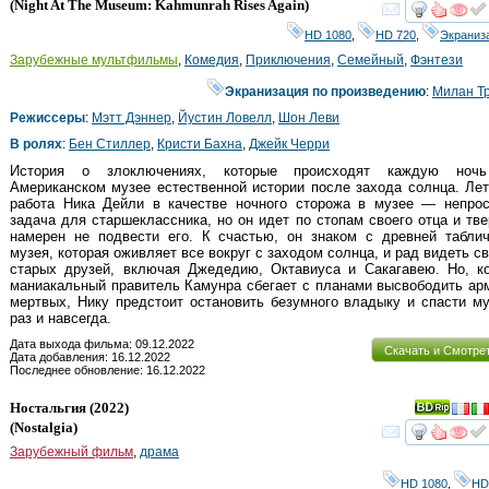
(
Night At The Museum: Kahmunrah Rises Again
)
смот
HD 1080
,
HD 720
,
Экраниз
Зарубежные мультфильмы
,
Комедия
,
Приключения
,
Семейный
,
Фэнтези
Экранизация по произведению
:
Милан Т
Режиссеры
:
Мэтт Дэннер
,
Йустин Ловелл
,
Шон Леви
В ролях
:
Бен Стиллер
,
Кристи Бахна
,
Джейк Черри
История о злоключениях, которые происходят каждую ноч
Американском музее естественной истории после захода солнца. Ле
работа Ника Дейли в качестве ночного сторожа в музее — непрос
задача для старшеклассника, но он идет по стопам своего отца и тв
намерен не подвести его. К счастью, он знаком с древней таблич
музея, которая оживляет все вокруг с заходом солнца, и рад видеть с
старых друзей, включая Джедедию, Октавиуса и Сакагавею. Но, ко
маниакальный правитель Камунра сбегает с планами высвободить а
мертвых, Нику предстоит остановить безумного владыку и спасти м
раз и навсегда.
Дата выхода фильма: 09.12.2022
Скачать и Смотре
Дата добавления: 16.12.2022
Последнее обновление: 16.12.2022
Ностальгия
(2022)
(
Nostalgia
)
смот
Зарубежный фильм
,
драма
HD 1080
,
HD