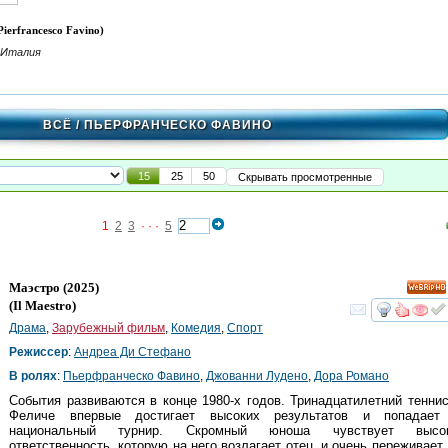
erfrancesco Favino)
 Италия
ВСЁ
/ ПЬЕРФРАНЧЕСКО ФАВИНО
15
25
50
Скрывать просмотренные
1
2
3
· · ·
5
Маэстро
(2025)
HD
(
Il Maestro
)
смот
Драма
,
Зарубежный фильм
,
Комедия
,
Спорт
Режиссер
:
Андреа Ди Стефано
В ролях
:
Пьерфранческо Фавино
,
Джованни Лудено
,
Дора Романо
События развиваются в конце 1980-х годов. Тринадцатилетний тенни
Феличе впервые достигает высоких результатов и попадает
национальный турнир. Скромный юноша чувствует высо
ответственность, которую на него возлагает отец, и очень переживает,