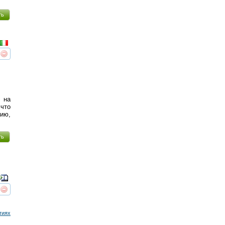
ть
реть
интересует
 на
 что
рию,
ть
реть
интересует
тиях