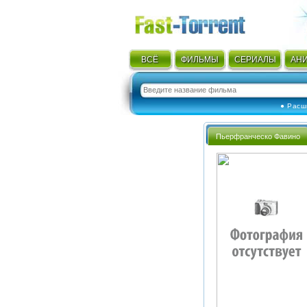
ВСЁ
ФИЛЬМЫ
СЕРИАЛЫ
АН
● Расш
Пьерфранческо Фавино