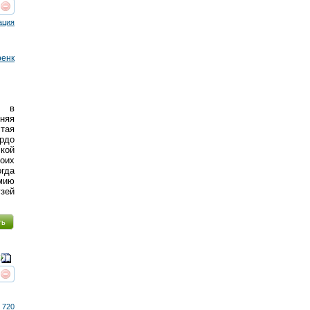
реть
интересует
ация
ренк
ь в
тняя
тая
ердо
кой
воих
гда
рмию
узей
ть
реть
интересует
 720