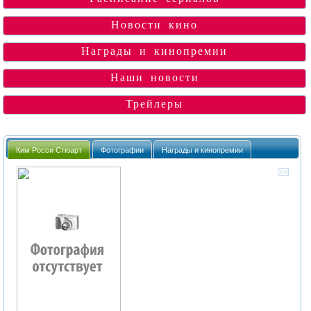
Новости кино
Награды и кинопремии
Наши новости
Трейлеры
Ким Росси Стюарт
Фотографии
Награды и кинопремии