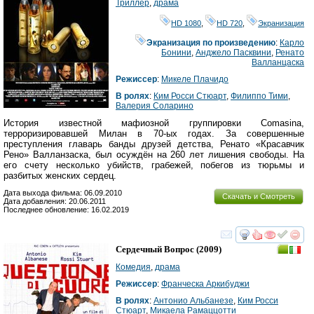
Триллер
,
драма
HD 1080
,
HD 720
,
Экранизация
Экранизация по произведению
:
Карло
Бонини
,
Анджело Пасквини
,
Ренато
Валланцаска
Режиссер
:
Микеле Плачидо
В ролях
:
Ким Росси Стюарт
,
Филиппо Тими
,
Валерия Соларино
История известной мафиозной группировки Comasina,
терроризировавшей Милан в 70-ых годах. За совершенные
преступления главарь банды друзей детства, Ренато «Красавчик
Рено» Валланзаска, был осуждён на 260 лет лишения свободы. На
его счету несколько убийств, грабежей, побегов из тюрьмы и
разбитых женских сердец.
Дата выхода фильма: 06.09.2010
Скачать и Смотреть
Дата добавления: 20.06.2011
Последнее обновление: 16.02.2019
смотреть
инте
Сердечный Вопрос
(2009)
Комедия
,
драма
Режиссер
:
Франческа Аркибуджи
В ролях
:
Антонио Альбанезе
,
Ким Росси
Стюарт
,
Микаела Рамаццотти