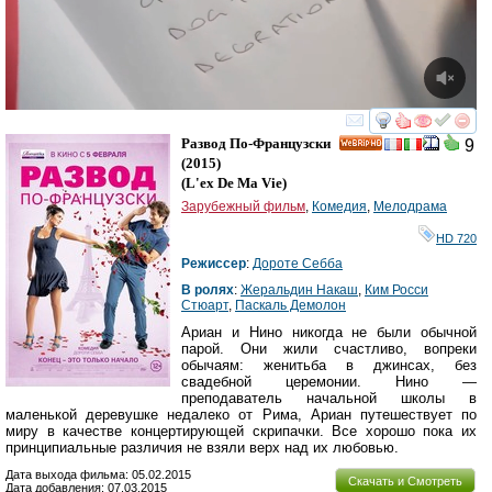
смотреть
инте
Развод По-Французски
9
HD
(2015)
(
L'ex De Ma Vie
)
Зарубежный фильм
,
Комедия
,
Мелодрама
HD 720
Режиссер
:
Дороте Себба
В ролях
:
Жеральдин Накаш
,
Ким Росси
Стюарт
,
Паскаль Демолон
Ариан и Нино никогда не были обычной
парой. Они жили счастливо, вопреки
обычаям: женитьба в джинсах, без
свадебной церемонии. Нино —
преподаватель начальной школы в
маленькой деревушке недалеко от Рима, Ариан путешествует по
миру в качестве концертирующей скрипачки. Все хорошо пока их
принципиальные различия не взяли верх над их любовью.
Дата выхода фильма: 05.02.2015
Скачать и Смотреть
Дата добавления: 07.03.2015