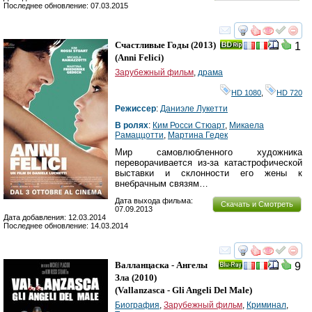
Последнее обновление: 07.03.2015
смотреть
инте
Счастливые Годы
(2013)
1
(
Anni Felici
)
Зарубежный фильм
,
драма
HD 1080
,
HD 720
Режиссер
:
Даниэле Лукетти
В ролях
:
Ким Росси Стюарт
,
Микаела
Рамаццотти
,
Мартина Гедек
Мир самовлюбленного художника
переворачивается из-за катастрофической
выставки и склонности его жены к
внебрачным связям…
Дата выхода фильма:
Скачать и Смотреть
07.09.2013
Дата добавления: 12.03.2014
Последнее обновление: 14.03.2014
смотреть
инте
Валланцаска - Ангелы
9
Ray
Зла
(2010)
(
Vallanzasca - Gli Angeli Del Male
)
Биография
,
Зарубежный фильм
,
Криминал
,