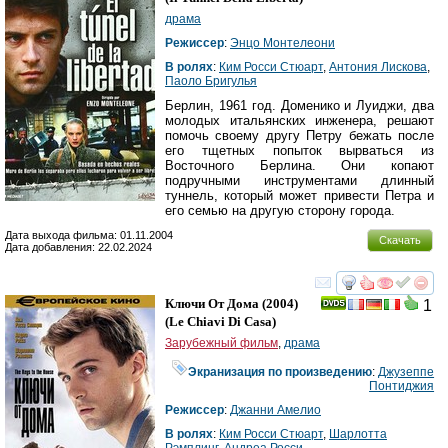
драма
Режиссер
:
Энцо Монтелеони
В ролях
:
Ким Росси Стюарт
,
Антония Лискова
,
Паоло Бригулья
Берлин, 1961 год. Доменико и Луиджи, два
молодых итальянских инженера, решают
помочь своему другу Петру бежать после
его тщетных попыток вырваться из
Восточного Берлина. Они копают
подручными инструментами длинный
туннель, который может привести Петра и
его семью на другую сторону города.
Дата выхода фильма: 01.11.2004
Скачать
Дата добавления: 22.02.2024
смотреть
инте
Ключи От Дома
(2004)
1
(
Le Chiavi Di Casa
)
Зарубежный фильм
,
драма
Экранизация по произведению
:
Джузеппе
Понтиджия
Режиссер
:
Джанни Амелио
В ролях
:
Ким Росси Стюарт
,
Шарлотта
Рэмплинг
,
Андреа Росси