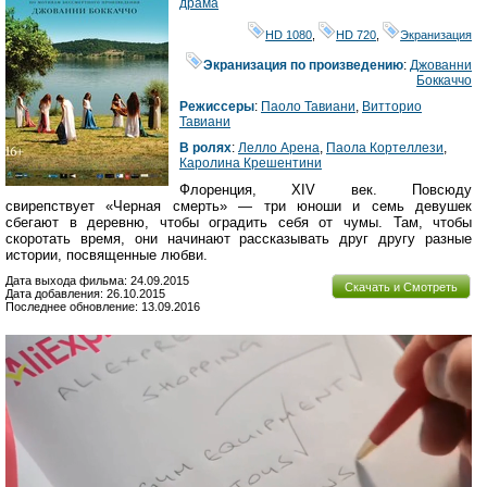
драма
HD 1080
,
HD 720
,
Экранизация
Экранизация по произведению
:
Джованни
Боккаччо
Режиссеры
:
Паоло Тавиани
,
Витторио
Тавиани
В ролях
:
Лелло Арена
,
Паола Кортеллези
,
Каролина Крешентини
Флоренция, XIV век. Повсюду
свирепствует «Черная смерть» — три юноши и семь девушек
сбегают в деревню, чтобы оградить себя от чумы. Там, чтобы
скоротать время, они начинают рассказывать друг другу разные
истории, посвященные любви.
Дата выхода фильма: 24.09.2015
Скачать и Смотреть
Дата добавления: 26.10.2015
Последнее обновление: 13.09.2016