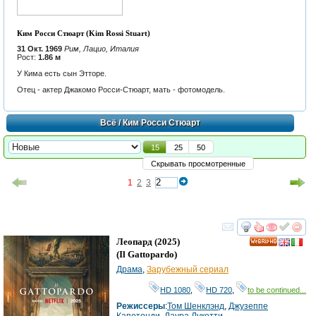
Ким Росси Стюарт (Kim Rossi Stuart)
31 Окт. 1969
Рим, Лацио, Италия
Рост:
1.86 м
У Кима есть сын Этторе.
Отец - актер Джакомо Росси-Стюарт, мать - фотомодель.
Всё
/ Ким Росси Стюарт
15
25
50
Скрывать просмотренные
1
2
3
смотреть
инте
Леопард
(2025)
HD
(
Il Gattopardo
)
Драма
,
Зарубежный сериал
HD 1080
,
HD 720
,
to be continued...
Режиссеры
:
Том Шенклэнд
,
Джузеппе
Капотонди
,
Лаура Лукетти