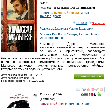
HD
(2017)
(
Maltese - Il Romanzo Del Commissario
)
Боевик
,
Зарубежный сериал
,
Криминал
,
Триллер
,
драма
HD 1080
,
Завершён
Режиссер
:
Джанлука Мария Таварелли
В ролях
:
Ким Росси Стюарт
,
Антонио Мило
,
Франческо Шанна
Комиссар Дарио Мальтезе,
высокопоставленный офицер в агентстве
по борьбе с наркотиками, расследует
запутанную систему коррупции и
беззакония, в которой наемные убийцы и преступники действуют бок
о бок с известными политиками и влиятельными гражданами.
Мальтезе вынужден, рискуя жизнью, противостоять убийцам,
которые получили задание устранить его.
Дата выхода фильма: 08.05.2017
Скачать и Смотреть
Дата добавления: 19.06.2021
Последнее обновление: 19.06.2021
смотреть
инте
Томмазо
(2016)
1
(
Tommaso
)
Зарубежный фильм
,
Комедия
,
драма