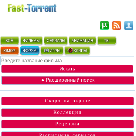
ВСЁ
ФИЛЬМЫ
СЕРИАЛЫ
АНИМАЦИЯ
ТВ
ЮМОР
ФОРУМ
ИГРЫ
КЛИПЫ
● Расширенный поиск
Скоро на экране
Коллекции
Рецензии
Расписание сериалов