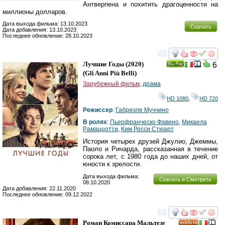
Антверпена и похитить драгоценности на
миллионы долларов.
Дата выхода фильма: 13.10.2023
Скачать
Дата добавления: 13.10.2023
Последнее обновление: 28.10.2023
смотреть
инте
Лучшие Годы
(2020)
6
Ray
(
Gli Anni Più Belli
)
Зарубежный фильм
,
драма
HD 1080
,
HD 720
Режиссер
:
Габриэле Муччино
В ролях
:
Пьерфранческо Фавино
,
Микаела
Рамаццотти
,
Ким Росси Стюарт
История четырех друзей Джулио, Джеммы,
Паоло и Ричарда, рассказанная в течение
сорока лет, с 1980 года до наших дней, от
юности к зрелости.
Дата выхода фильма:
Скачать и Смотреть
08.10.2020
Дата добавления: 22.11.2020
Последнее обновление: 09.12.2022
смотреть
инте
Роман Комиссара Мальтезе