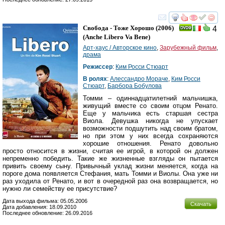
смотреть
инте
Свобода - Тоже Хорошо
(2006)
4
(
Anche Libero Va Bene
)
Арт-хаус / Авторское кино
,
Зарубежный фильм
,
драма
Режиссер
:
Ким Росси Стюарт
В ролях
:
Алессандро Мораче
,
Ким Росси
Стюарт
,
Барбора Бобулова
Томми – одиннадцатилетний мальчишка,
живущий вместе со своим отцом Ренато.
Еще у мальчика есть старшая сестра
Виола. Девушка никогда не упускает
возможности подшутить над своим братом,
но при этом у них всегда сохраняются
хорошие отношения. Ренато довольно
просто относится в жизни, считая ее игрой, в которой он должен
непременно победить. Такие же жизненные взгляды он пытается
привить своему сыну. Привычный уклад жизни меняется, когда на
пороге дома появляется Стефания, мать Томми и Виолы. Она уже ни
раз уходила от Ренато, и вот в очередной раз она возвращается, но
нужно ли семейству ее присутствие?
Дата выхода фильма: 05.05.2006
Скачать
Дата добавления: 18.09.2010
Последнее обновление: 26.09.2016