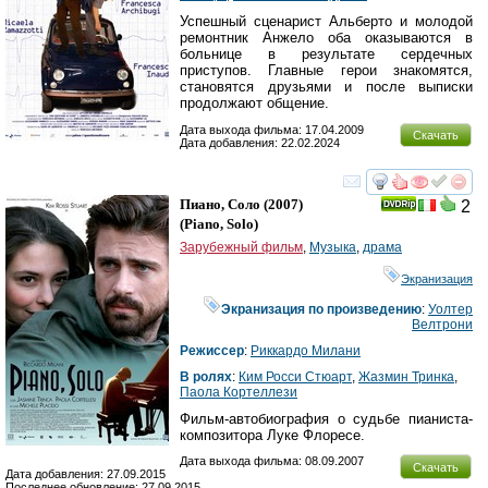
Успешный сценарист Альберто и молодой
ремонтник Анжело оба оказываются в
больнице в результате сердечных
приступов. Главные герои знакомятся,
становятся друзьями и после выписки
продолжают общение.
Дата выхода фильма: 17.04.2009
Скачать
Дата добавления: 22.02.2024
смотреть
инте
Пиано, Соло
(2007)
2
(
Piano, Solo
)
Зарубежный фильм
,
Музыка
,
драма
Экранизация
Экранизация по произведению
:
Уолтер
Велтрони
Режиссер
:
Риккардо Милани
В ролях
:
Ким Росси Стюарт
,
Жазмин Тринка
,
Паола Кортеллези
Фильм-автобиография о судьбе пианиста-
композитора Луке Флоресе.
Дата выхода фильма: 08.09.2007
Скачать
Дата добавления: 27.09.2015
Последнее обновление: 27.09.2015