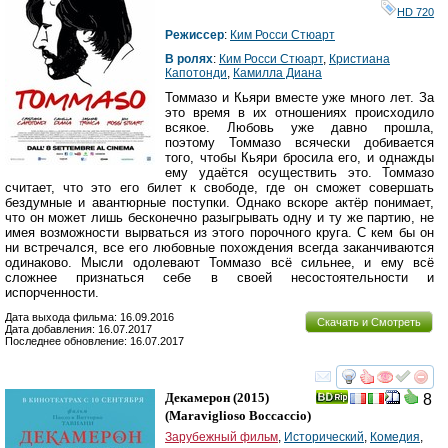
HD 720
Режиссер
:
Ким Росси Стюарт
В ролях
:
Ким Росси Стюарт
,
Кристиана
Капотонди
,
Камилла Диана
Томмазо и Кьяри вместе уже много лет. За
это время в их отношениях происходило
всякое. Любовь уже давно прошла,
поэтому Томмазо всячески добивается
того, чтобы Кьяри бросила его, и однажды
ему удаётся осуществить это. Томмазо
считает, что это его билет к свободе, где он сможет совершать
бездумные и авантюрные поступки. Однако вскоре актёр понимает,
что он может лишь бесконечно разыгрывать одну и ту же партию, не
имея возможности вырваться из этого порочного круга. С кем бы он
ни встречался, все его любовные похождения всегда заканчиваются
одинаково. Мысли одолевают Томмазо всё сильнее, и ему всё
сложнее признаться себе в своей несостоятельности и
испорченности.
Дата выхода фильма: 16.09.2016
Скачать и Смотреть
Дата добавления: 16.07.2017
Последнее обновление: 16.07.2017
смотреть
инте
Декамерон
(2015)
8
(
Maraviglioso Boccaccio
)
Зарубежный фильм
,
Исторический
,
Комедия
,