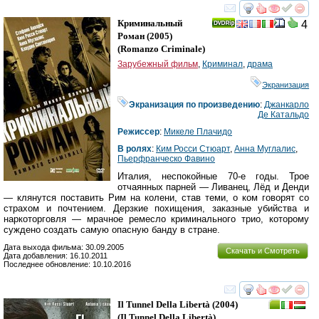
смотреть
инте
Криминальный
4
Роман
(2005)
(
Romanzo Criminale
)
Зарубежный фильм
,
Криминал
,
драма
Экранизация
Экранизация по произведению
:
Джанкарло
Де Катальдо
Режиссер
:
Микеле Плачидо
В ролях
:
Ким Росси Стюарт
,
Анна Муглалис
,
Пьерфранческо Фавино
Италия, неспокойные 70-е годы. Трое
отчаянных парней — Ливанец, Лёд и Денди
— клянутся поставить Рим на колени, став теми, о ком говорят со
страхом и почтением. Дерзкие похищения, заказные убийства и
наркоторговля — мрачное ремесло криминального трио, которому
суждено создать самую опасную банду в стране.
Дата выхода фильма: 30.09.2005
Скачать и Смотреть
Дата добавления: 16.10.2011
Последнее обновление: 10.10.2016
смотреть
инте
Il Tunnel Della Libertà
(2004)
(
Il Tunnel Della Libertà
)