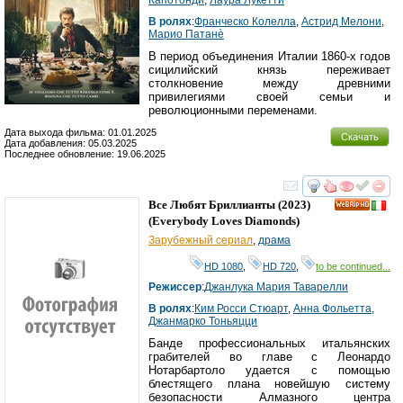
В ролях
:
Франческо Колелла
,
Астрид Мелони
,
Марио Патанè
В период объединения Италии 1860-х годов
сицилийский князь переживает
столкновение между древними
привилегиями своей семьи и
революционными переменами.
Дата выхода фильма: 01.01.2025
Скачать
Дата добавления: 05.03.2025
Последнее обновление: 19.06.2025
смотреть
инте
Все Любят Бриллианты
(2023)
HD
(
Everybody Loves Diamonds
)
Зарубежный сериал
,
драма
HD 1080
,
HD 720
,
to be continued...
Режиссер
:
Джанлука Мария Таварелли
В ролях
:
Ким Росси Стюарт
,
Анна Фольетта
,
Джанмарко Тоньяцци
Банде профессиональных итальянских
грабителей во главе с Леонардо
Нотарбартоло удается с помощью
блестящего плана новейшую систему
безопасности Алмазного центра