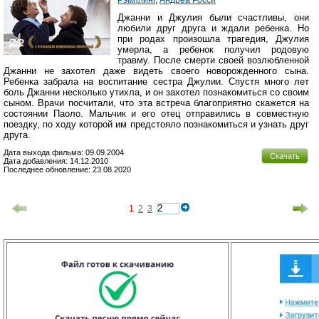
Джанни и Джулия были счастливы, они
любили друг друга и ждали ребенка. Но
при родах произошла трагедия, Джулия
умерла, а ребенок получил родовую
травму. После смерти своей возлюбленной
Джанни не захотел даже видеть своего новорожденного сына.
Ребенка забрала на воспитание сестра Джулии. Спустя много лет
боль Джанни несколько утихла, и он захотел познакомиться со своим
сыном. Врачи посчитали, что эта встреча благоприятно скажется на
состоянии Паоло. Мальчик и его отец отправились в совместную
поездку, по ходу которой им предстояло познакомиться и узнать друг
друга.
Дата выхода фильма: 09.09.2004
Скачать
Дата добавления: 14.12.2010
Последнее обновление: 23.08.2020
1
2
3