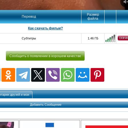
Размер
Перевод
файла
Как скачать фильм?
Субтитры
1.46 ГБ
Сообщить о появлении в хорошем качестве
тарии друзей и мои
Добавить Сообщение