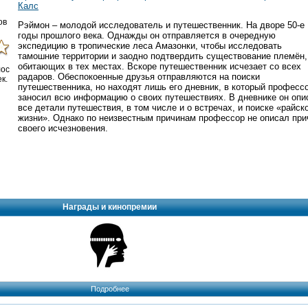
Калс
ов
Рэймон – молодой исследователь и путешественник. На дворе 50-е
годы прошлого века. Однажды он отправляется в очередную
экспедицию в тропические леса Амазонки, чтобы исследовать
тамошние территории и заодно подтвердить существование племён,
обитающих в тех местах. Вскоре путешественник исчезает со всех
лос
радаров. Обеспокоенные друзья отправляются на поиски
к.
путешественника, но находят лишь его дневник, в который професс
заносил всю информацию о своих путешествиях. В дневнике он опи
все детали путешествия, в том числе и о встречах, и поиске «райск
жизни». Однако по неизвестным причинам профессор не описал при
своего исчезновения.
Награды и кинопремии
Подробнее