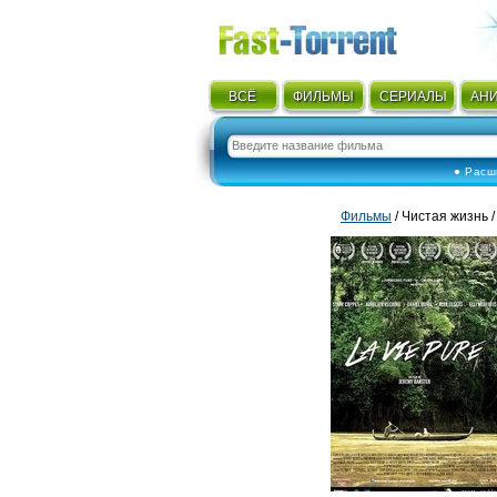
ВСЁ
ФИЛЬМЫ
СЕРИАЛЫ
АН
● Расш
Фильмы
/ Чистая жизнь /