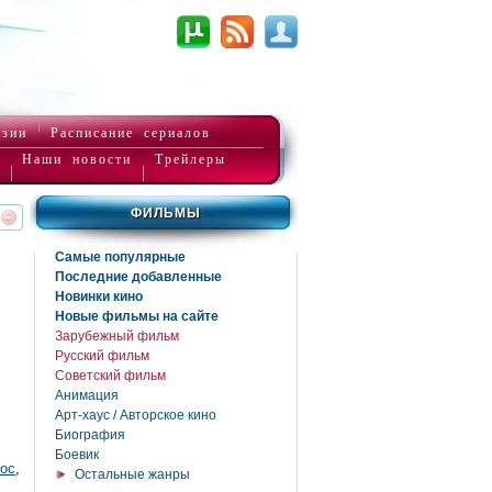
нзии
Расписание сериалов
Наши новости
Трейлеры
ФИЛЬМЫ
реть
интересует
Самые популярные
Последние добавленные
Новинки кино
Новые фильмы на сайте
Зарубежный фильм
Русский фильм
Советский фильм
Анимация
Арт-хаус / Авторское кино
Биография
Боевик
ос
,
Остальные жанры