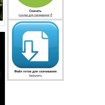
Скачать
с̲с̲ы̲л̲к̲а̲ ̲д̲л̲я̲ ̲с̲к̲а̲ч̲и̲в̲а̲н̲и̲я̲ ☝
Файл готов для скачивания
Загрузить