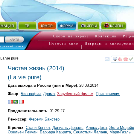
ИМАЦИЯ
ТВ
ЮМОР
ФОРУМ
ИГРЫ
КЛИПЫ
Скоро на экране
Коллекции
Реце
Новости кино
Награды и кинопремии
иренный поиск
 La vie pure
смот
Чистая жизнь
(2014)
(
La vie pure
)
Дата выхода в России (или в Мире)
: 28.08.2014
Жанр
:
Биография
,
Драма
,
Зарубежный фильм
,
Приключения
Продолжительность
: 01:29:27
Режиссер
:
Жереми Банстер
В ролях
:
Стани Коппет
,
Даниэль Дюваль
,
Алекс Дека
,
Элли Медейр
Орельен Рекуан
,
Барбара Кабрита
,
Себастьян Лаланн
,
Мари-Гаэль