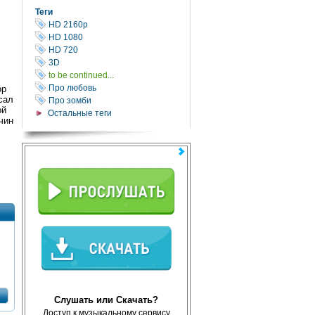
Теги
HD 2160р
HD 1080
HD 720
3D
to be continued...
Про любовь
ор
сал
Про зомби
ой
Остальные теги
чин
Слушать или Скачать?
Доступ к музыкальному сервису