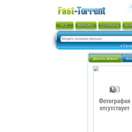
ВСЁ
ФИЛЬМЫ
СЕРИАЛЫ
АН
● Расш
Даниэль Дюваль
Фот