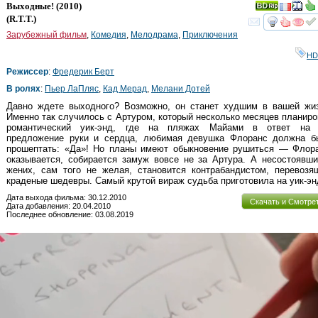
Выходные!
(2010)
(
R.T.T.
)
смот
Зарубежный фильм
,
Комедия
,
Мелодрама
,
Приключения
HD
Режиссер
:
Фредерик Берт
В ролях
:
Пьер ЛаПляс
,
Кад Мерад
,
Мелани Дотей
Давно ждете выходного? Возможно, он станет худшим в вашей жиз
Именно так случилось с Артуром, который несколько месяцев планир
романтический уик-энд, где на пляжах Майами в ответ на 
предложение руки и сердца, любимая девушка Флоранс должна б
прошептать: «Да»! Но планы имеют обыкновение рушиться — Флора
оказывается, собирается замуж вовсе не за Артура. А несостоявш
жених, сам того не желая, становится контрабандистом, перевозя
краденые шедевры. Самый крутой вираж судьба приготовила на уик-эн
Дата выхода фильма: 30.12.2010
Скачать и Смотре
Дата добавления: 20.04.2010
Последнее обновление: 03.08.2019