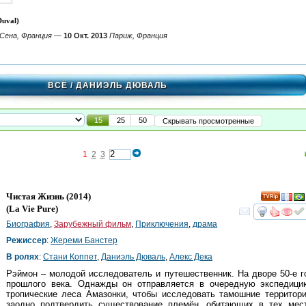
uval)
Сена, Франция
—
10 Окт. 2013
Париж, Франция
ВСЁ
/ ДАНИЭЛЬ ДЮВАЛЬ
15
25
50
Скрывать просмотренные
1
2
3
Чистая Жизнь
(2014)
(
La Vie Pure
)
смот
Биография
,
Зарубежный фильм
,
Приключения
,
драма
Режиссер
:
Жереми Банстер
В ролях
:
Стани Коппет
,
Даниэль Дюваль
,
Алекс Дека
Рэймон – молодой исследователь и путешественник. На дворе 50-е 
прошлого века. Однажды он отправляется в очередную экспедици
тропические леса Амазонки, чтобы исследовать тамошние территор
заодно подтвердить существование племён, обитающих в тех мест