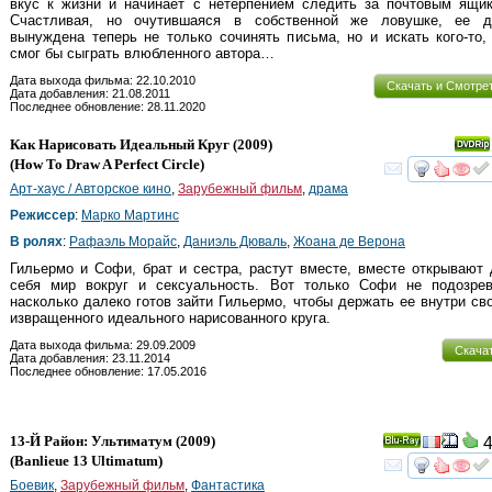
вкус к жизни и начинает с нетерпением следить за почтовым ящик
Счастливая, но очутившаяся в собственной же ловушке, ее д
вынуждена теперь не только сочинять письма, но и искать кого-то,
смог бы сыграть влюбленного автора…
Дата выхода фильма: 22.10.2010
Скачать и Смотре
Дата добавления: 21.08.2011
Последнее обновление: 28.11.2020
Как Нарисовать Идеальный Круг
(2009)
(
How To Draw A Perfect Circle
)
смот
Арт-хаус / Авторское кино
,
Зарубежный фильм
,
драма
Режиссер
:
Марко Мартинс
В ролях
:
Рафаэль Морайс
,
Даниэль Дюваль
,
Жоана де Верона
Гильермо и Софи, брат и сестра, растут вместе, вместе открывают
себя мир вокруг и сексуальность. Вот только Софи не подозрев
насколько далеко готов зайти Гильермо, чтобы держать ее внутри св
извращенного идеального нарисованного круга.
Дата выхода фильма: 29.09.2009
Скача
Дата добавления: 23.11.2014
Последнее обновление: 17.05.2016
13-Й Район: Ультиматум
(2009)
4
Ray
(
Banlieue 13 Ultimatum
)
смот
Боевик
,
Зарубежный фильм
,
Фантастика