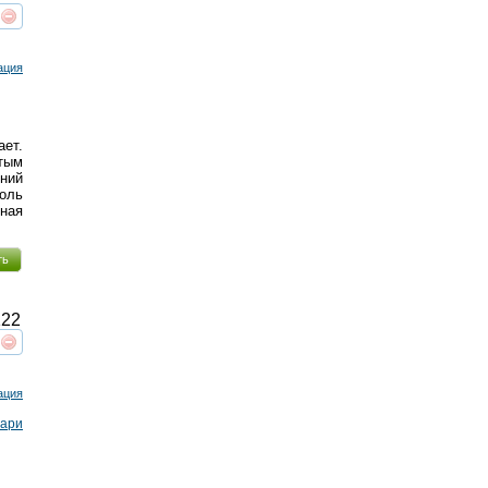
реть
интересует
ация
ает.
тым
ний
оль
ная
ть
22
реть
интересует
ация
Мари