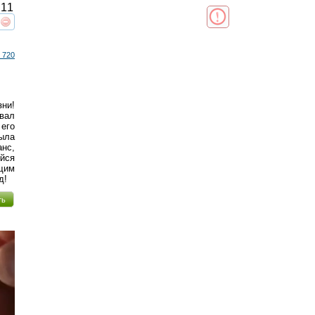
11
реть
интересует
 720
ни!
овал
его
ыла
нс,
ийся
щим
д!
ть