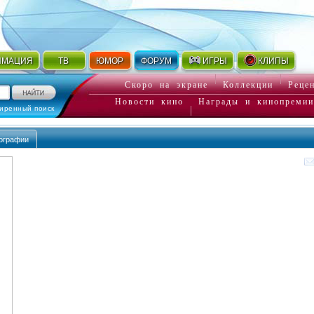
ИМАЦИЯ
ТВ
ЮМОР
ФОРУМ
ИГРЫ
КЛИПЫ
Скоро на экране
Коллекции
Реце
Новости кино
Награды и кинопремии
иренный поиск
ографии