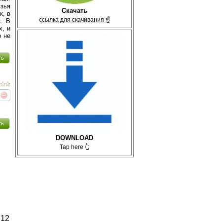
узья
Скачать
к, в
с̲с̲ы̲л̲к̲а̲ ̲д̲л̲я̲ ̲с̲к̲а̲ч̲и̲в̲а̲н̲и̲я̲ ☝
. В
х, и
р не
ть
реть
интересует
ть
DOWNLOAD
Tap here 👆
12