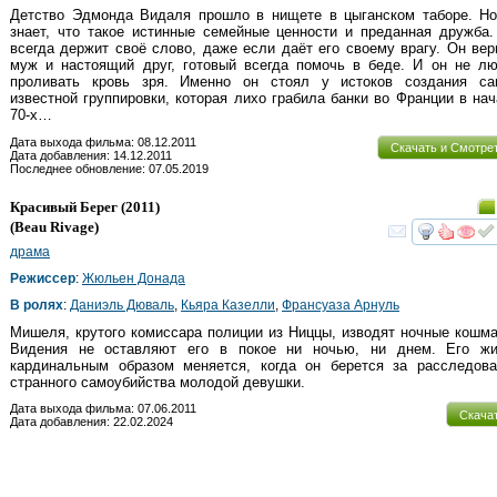
Детство Эдмонда Видаля прошло в нищете в цыганском таборе. Но
знает, что такое истинные семейные ценности и преданная дружба
всегда держит своё слово, даже если даёт его своему врагу. Он ве
муж и настоящий друг, готовый всегда помочь в беде. И он не лю
проливать кровь зря. Именно он стоял у истоков создания са
известной группировки, которая лихо грабила банки во Франции в на
70-х…
Дата выхода фильма: 08.12.2011
Скачать и Смотре
Дата добавления: 14.12.2011
Последнее обновление: 07.05.2019
Красивый Берег
(2011)
(
Beau Rivage
)
смот
драма
Режиссер
:
Жюльен Донада
В ролях
:
Даниэль Дюваль
,
Кьяра Казелли
,
Франсуаза Арнуль
Мишеля, крутого комиссара полиции из Ниццы, изводят ночные кошм
Видения не оставляют его в покое ни ночью, ни днем. Его жи
кардинальным образом меняется, когда он берется за расследова
странного самоубийства молодой девушки.
Дата выхода фильма: 07.06.2011
Скача
Дата добавления: 22.02.2024