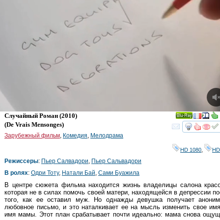
Случайный Роман
(2010)
Ray
(
De Vrais Mensonges
)
смот
Зарубежный фильм
,
Комедия
,
Мелодрама
HD 1080
,
HD
Режиссеры
:
Пьер Салвадори
,
Пьер Сальвадори
В ролях
:
Одри Тоту
,
Натали Бай
,
Сами Буажила
B центре сюжета фильма находится жизнь владелицы салона красо
которая не в силах помочь своей матери, находящейся в депрессии п
того, как ее оставил муж. Но однажды девушка получает аноним
любовное письмо, и это наталкивает ее на мысль изменить свое им
имя мамы. Этот план срабатывает почти идеально: мама снова ощу