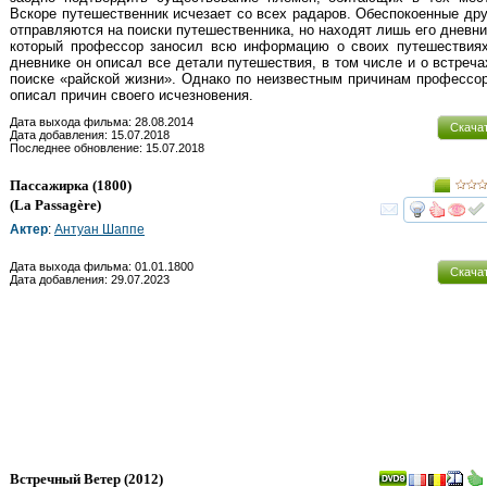
Вскоре путешественник исчезает со всех радаров. Обеспокоенные др
отправляются на поиски путешественника, но находят лишь его дневни
который профессор заносил всю информацию о своих путешествиях
дневнике он описал все детали путешествия, в том числе и о встреча
поиске «райской жизни». Однако по неизвестным причинам профессо
описал причин своего исчезновения.
Дата выхода фильма: 28.08.2014
Скача
Дата добавления: 15.07.2018
Последнее обновление: 15.07.2018
Пассажирка
(1800)
(
La Passagère
)
смот
Актер
:
Антуан Шаппе
Дата выхода фильма: 01.01.1800
Скача
Дата добавления: 29.07.2023
Встречный Ветер
(2012)