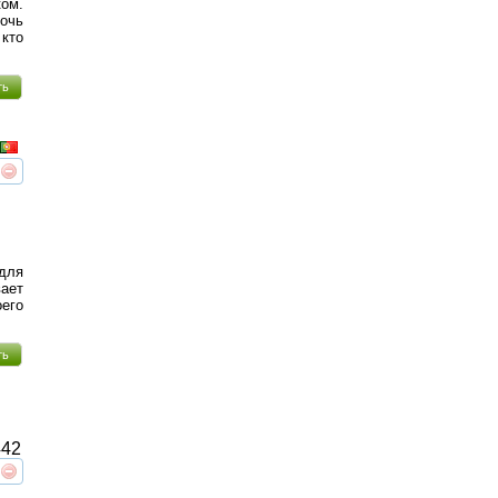
ом.
очь
 кто
ть
реть
интересует
 для
ает
оего
ть
42
реть
интересует