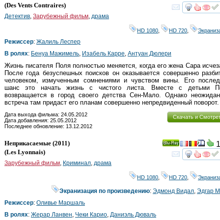
(
Des Vents Contraires
)
смот
Детектив
,
Зарубежный фильм
,
драма
HD 1080
,
HD 720
,
Экраниз
Режиссер
:
Жалиль Леспер
В ролях
:
Бенуа Мажимель
,
Изабель Карре
,
Антуан Дюлери
Жизнь писателя Поля полностью меняется, когда его жена Сара исчез
После года безуспешных поисков он оказывается совершенно разби
человеком, измученным сомнениями и чувством вины. Его послед
шанс это начать жизнь с чистого листа. Вместе с детьми П
возвращается в город своего детства Сен-Мало. Однако неожидан
встреча там придаст его планам совершенно непредвиденный поворот.
Дата выхода фильма: 24.05.2012
Скачать и Смотре
Дата добавления: 25.05.2012
Последнее обновление: 13.12.2012
Неприкасаемые
(2011)
1
Ray
(
Les Lyonnais
)
смот
Зарубежный фильм
,
Криминал
,
драма
HD 1080
,
HD 720
,
Экраниз
Экранизация по произведению
:
Эдмонд Видал
,
Эдгар 
Режиссер
:
Оливье Маршаль
В ролях
:
Жерар Ланвен
,
Чеки Карио
,
Даниэль Дюваль