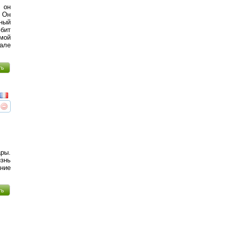
 он
. Он
рный
бит
мой
чале
ть
реть
интересует
ары.
знь
ние
ть