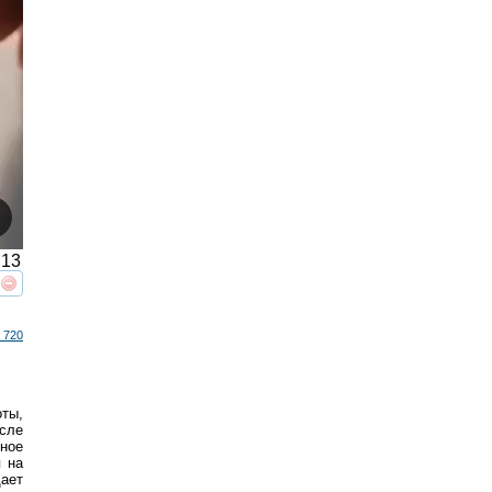
13
реть
интересует
 720
ты,
осле
ное
я на
щает