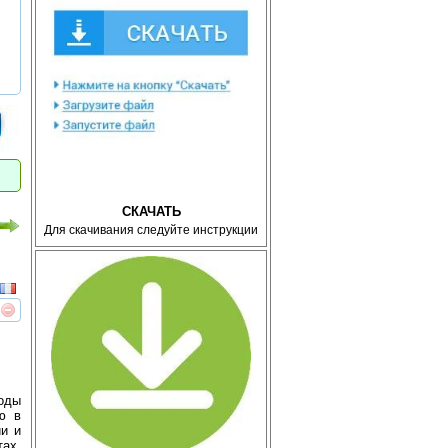
СКАЧАТЬ
Для скачивания следуйте инструкции
реть
интересует
годы
ю в
ии и
ах.