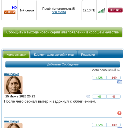
HD
Проф. (многоголосый)
1-й сезон
12.13 ГБ
SDI Media
HD
Сообщить о выходе новой серии или появлении в хорошем качестве
Комментарии
Комментарии друзей и мои
Рецензии
Добавить Сообщение
Всего сообщений 62
uncleasya
+228
-149
25 Июнь 2026 20:23
+0
-0
После чего сериал вытер и вздохнул с облегчением.
uncleasya
+228
-149