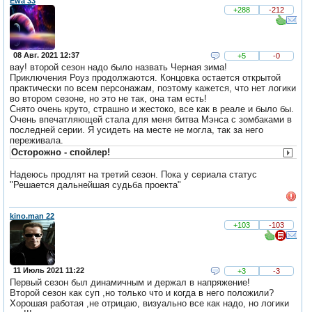
Ewa 33
+288
-212
08 Авг. 2021 12:37
+5
-0
вау! второй сезон надо было назвать Черная зима!
Приключения Роуз продолжаются. Концовка остается открытой
практически по всем персонажам, поэтому кажется, что нет логики
во втором сезоне, но это не так, она там есть!
Снято очень круто, страшно и жестоко, все как в реале и было бы.
Очень впечатляющей стала для меня битва Мэнса с зомбаками в
последней серии. Я усидеть на месте не могла, так за него
переживала.
Осторожно - спойлер!
Надеюсь продлят на третий сезон. Пока у сериала статус
"Решается дальнейшая судьба проекта"
kino.man 22
+103
-103
11 Июль 2021 11:22
+3
-3
Первый сезон был динамичным и держал в напряжение!
Второй сезон как суп ,но только что и когда в него положили?
Хорошая работая ,не отрицаю, визуально все как надо, но логики