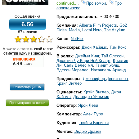
continued...
,
Про зомби
,
Про
апокалипсис
Продолжительность
: ~ 00:40:00
Общая оценка
6.56
Компания
:
Alberta Film Projects
,
Go2
Digital Media
,
Local Hero
,
The Asylum
87 голосов
Канал
:
NetFlix
Режиссеры
:
Джон Хайамс
,
Тим Кокс
Можете оставить свой голос
отметив одну из звездочек.
В ролях
:
Джейми Кинг
,
Тай Олссон
,
Джастин Чу-Кэри Ной Крафт
,
Кристин
Ли
,
Саль Велес мл
,
Гвинит Уолш
,
Эдссон Моралес
,
Натаниель Арканд
Продюсеры
:
Дженнифер Дервингсон
,
Крэйг Энглер
Рекомендаций
15
Сценаристы
:
Крэйг Энглер
,
Джон
Хайамс
,
Делондра Уильямс
Просмотренные серии
Оператор
:
Ярон Леви
Композитор
:
Алек Пуро
Художник
:
Трэйси Бариски
Монтаж
:
Эндрю Дразек