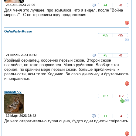
25 Сен. 2023 22:09
+4
-0
Для меня это лучшее, про зомбаков, что я видел, после "Война
миров Z". С не терпением жду продолжения.
OnVaParlerRusse
+85
-95
21 Июль 2023 00:43
+5
-0
Убойный сериалец, особенно первый сезон. Второй сезон
послабее, но тоже понравился. Много рубилова. Вообще этот
сериал, по крайней мере первый сезон, больше приближены к
реальности, чем те же Ходячие. За свою динамику и брутальность
и понравился.
kahanti777
+57
-112
12 Март 2023 23:42
+1
-4
До чего отвратительно тупая сцена, будто одни идиоты собрались.