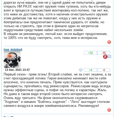
дорогах куча машин, они ни у одной даже не попытались двери
открыть НИ РАЗУ, насчёт оружия тоже тупизна, хоть бы кто-нибудь
взял в процессе путешествия монтировку-кол-полено, так нет же,
это ниже их достоинства, хотя и наличие огнестрельного оружия
этим дебилам так же не помогает, когда у них есть оружие и
боеприпасы они предпочитают панически удирать от зомби, но
только не стрелять, при этом в финале один из негритосов
подручными средствами забил нескольких зомби.
В общем не рекомендую, лютый кал, если выйдет продолжение,
то 100% что не буду смотреть, хоть тема мне и интересна.
true_kolobod
+32
-35
13 Авг. 2021 13:37
+4
-0
Первый сезон - прям огонь! Второй слабее, не за счет экшена, а за
счет проседающей логики. Герои внезапно начинают вести себя
алогично, это конечно печаль. Прям чувствуется, как халтурили
сценаристы, прогибаясь под режиссеров. Режиссерам ведь всегда
нужны эффектные сцены, и пофиг на логику и характеры. Жаль.
Но даже в таком виде второй сезон было интересно смотреть.
Очень жду третьего. На фоне окончательно скурвившихся
"Ходячих" и никаких "Бойтесь ходячих" - "Лето" выглядит глотком
свежего воздуха в жанре зомбиапокалипсиса. Рекомендую!