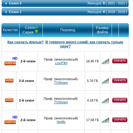
Эпизодов:
8
Сезон 2
( 2021 - 2021 )
Эпизодов:
8
Сезон 1
( 2019 - 2019 )
Сезон /
Размер
Качество
Перевод
файла
Серия
Как скачать фильм?
В торренте много серий: как скачать только
одну?
HD
Проф. (многоголосый)
2-й сезон
16.95 ГБ
LostFilm
HD
Проф. (многоголосый)
2-й сезон
5.76 ГБ
TVShows
Проф. (многоголосый)
2-й сезон
4.18 ГБ
TVShows
HD
Проф. (многоголосый)
2-й сезон
17.58 ГБ
Netflix
HD