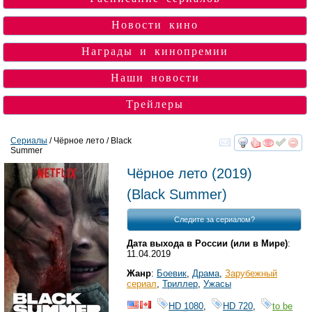
Новости кино
Награды и кинопремии
Наши новости
Трейлеры
Сериалы
/ Чёрное лето / Black
Summer
смотреть
инте
Чёрное лето
(2019)
(
Black Summer
)
Следите за сериалом?
Дата выхода в России (или в Мире)
:
11.04.2019
Жанр
:
Боевик
,
Драма
,
Зарубежный
сериал
,
Триллер
,
Ужасы
HD 1080
,
HD 720
,
to be