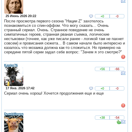
25 Июнь 2026 20:22
+0
-0
После просмотра первого сезона "Нации Z" захотелось
познакомиться со спин-оффом. Что могу сказать... Очень
странный сериал. Очень. Странное поведение не очень
симпатичных героев, странная рваная съемка, логические
нестыковки (точнее, как уже писали ранее - логикой там не пахнет
совсем) и провисания сюжета... В самом начале было интересно и
казалось что мозаика должна как-то сложиться. Но примерно на
середине пятой серии задал себе вопрос: "Зачем я это смотрю?"
Kepler76
+56
-66
17 Янв. 2026 17:42
+0
-0
Сериал очень хорош! Хочется продолжения еще и еще
DumbMoron
+38
-54