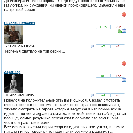
До безобразия тупой сериал. Люди ведут себя словно безмозглые.
Ни логики, ни суждения, ни оценки происходящего. Выбесили еще
на третьей серии.
Николай Петрович
+175
-205
23 Сен. 2021 05:54
+2
-4
Терпенья хватило на три серии....
Zogar-Zag
+81
-183
16 Авг. 2021 20:05
+4
-3
Повёлся на положительные отзывы и ошибся. Сериал смотреть
очень тяжело и не потому что там что-то страшное показывают,
тяжело смотреть на героев которые ведут себя как клинические
идиоты, логики и здравого смысла в их действиях не наблюдается
вообще, самые разумные персонажи в сериале это зомби, они
честно играют свои роли.
Все без исключения серии сборник идиотских поступков, в самом
начале ниггер говорит, что надо найти оружие и машину, на