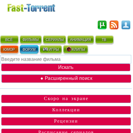
ВСЁ
ФИЛЬМЫ
СЕРИАЛЫ
АНИМАЦИЯ
ТВ
ЮМОР
ФОРУМ
ИГРЫ
КЛИПЫ
● Расширенный поиск
Скоро на экране
Коллекции
Рецензии
Расписание сериалов