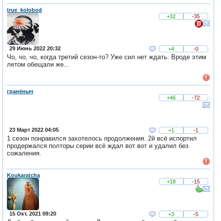
true_kolobod
+32
-35
29 Июнь 2022 20:32
+4
-0
Чо, чо, чо, когда третий сезон-то? Уже сил нет ждать. Вроде этим
летом обещали же...
гранёныч
+46
-72
23 Март 2022 04:05
+1
-1
1 сезон понравился захотелось продолжения. 2й всё испортил
продержался полторы серии всё ждал вот вот и удалил без
сожаления.
Koukaratcha
+18
-15
15 Окт. 2021 09:20
+3
-5