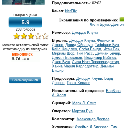
Продолжительность
: 02:02
Канал
:
NetFlix
Общая оценка
Экранизация по произведению
:
5.9
Лили Брукс-Далтон
203 голосов
Режиссер
:
Джордж Клуни
В ролях
:
Джордж Клуни
,
Фелисити
Джонс
,
Дэвид Ойелоуо
,
Тиффани Бун
,
Можете оставить свой голос
Кайл Чандлер
,
Софи Рандл
,
Итан Пек
,
отметив одну из звездочек.
Мириам Шор
,
Тим Расс
,
Демиан Бичир
,
Джилл Бьюкэнэн
,
Владимир Войтюк
,
Джон Буш
,
Лиля Нотт Тораринсдоттир
,
Ханна Мария Карлсдоттир
,
Демиан
Бишир
Продюсеры
:
Джордж Клуни
,
Бард
Рекомендаций
28
Доррос
,
Грант Хеслов
Исполнительный продюсер
:
Барбара
А. Холл
Сценарий
:
Марк Л. Смит
Оператор
:
Мартин Руе
Композитор
:
Александр Деспла
Художники
:
Джеймс Д Бисселл
,
Тим