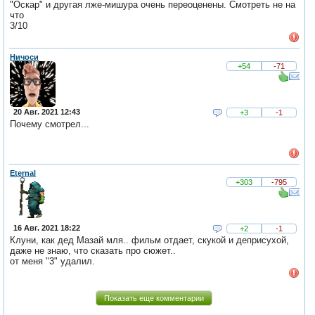
"Оскар" и другая лже-мишура очень переоценены. Смотреть не на
что
3/10
Ничоси
+54
-71
20 Авг. 2021 12:43
+3
-1
Почему смотрел...
Eternal
+303
-795
16 Авг. 2021 18:22
+2
-1
Клуни, как дед Мазай мля.. фильм отдает, скукой и деприсухой,
даже не знаю, что сказать про сюжет..
от меня "3" удалил.
Показать еще комментарии