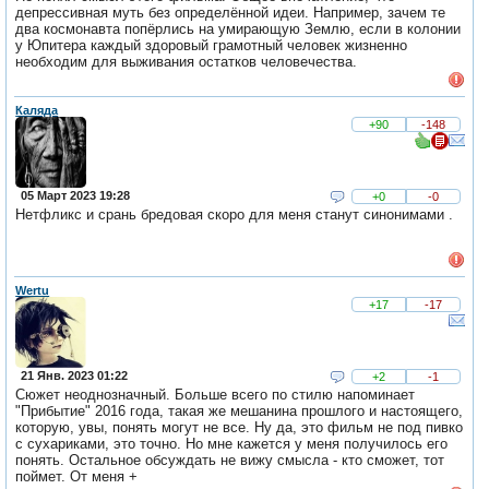
депрессивная муть без определённой идеи. Например, зачем те
два космонавта попёрлись на умирающую Землю, если в колонии
у Юпитера каждый здоровый грамотный человек жизненно
необходим для выживания остатков человечества.
Каляда
+90
-148
05 Март 2023 19:28
+0
-0
Нетфликс и срань бредовая скоро для меня станут синонимами .
Wertu
+17
-17
21 Янв. 2023 01:22
+2
-1
Сюжет неоднозначный. Больше всего по стилю напоминает
"Прибытие" 2016 года, такая же мешанина прошлого и настоящего,
которую, увы, понять могут не все. Ну да, это фильм не под пивко
с сухариками, это точно. Но мне кажется у меня получилось его
понять. Остальное обсуждать не вижу смысла - кто сможет, тот
поймет. От меня +