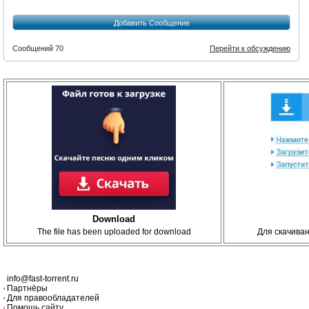
Добавить Сообщение
Сообщений 70
Перейти к обсуждению
Download
The file has been uploaded for download
Для скачива
info@fast-torrent.ru
Партнёры
Для правообладателей
Помощь сайту