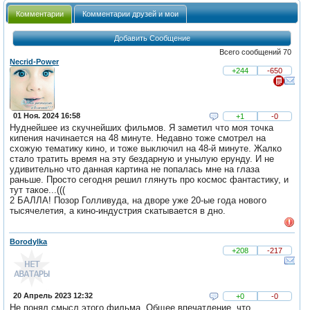
Комментарии
Комментарии друзей и мои
Добавить Сообщение
Всего сообщений 70
Necrid-Power
+244
-650
01 Ноя. 2024 16:58
+1
-0
Нуднейшее из скучнейших фильмов. Я заметил что моя точка
кипения начинается на 48 минуте. Недавно тоже смотрел на
схожую тематику кино, и тоже выключил на 48-й минуте. Жалко
стало тратить время на эту бездарную и унылую ерунду. И не
удивительно что данная картина не попалась мне на глаза
раньше. Просто сегодня решил глянуть про космос фантастику, и
тут такое...(((
2 БАЛЛА! Позор Голливуда, на дворе уже 20-ые года нового
тысячелетия, а кино-индустрия скатывается в дно.
Borodylka
+208
-217
20 Апрель 2023 12:32
+0
-0
Не понял смысл этого фильма. Общее впечатление, что