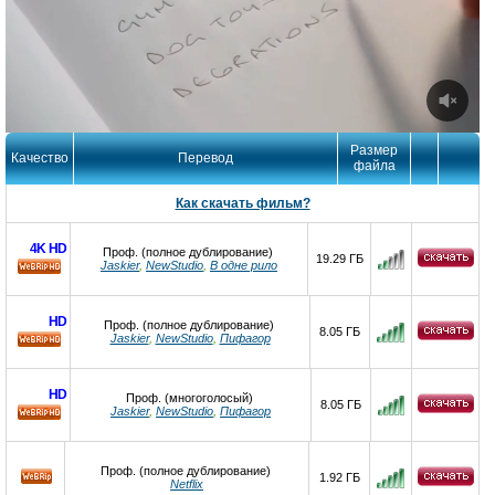
Размер
Качество
Перевод
файла
Как скачать фильм?
4K
HD
Проф. (полное дублирование)
19.29 ГБ
Jaskier
,
NewStudio
,
В одне рило
HD
HD
Проф. (полное дублирование)
8.05 ГБ
Jaskier
,
NewStudio
,
Пифагор
HD
HD
Проф. (многоголосый)
8.05 ГБ
Jaskier
,
NewStudio
,
Пифагор
HD
Проф. (полное дублирование)
1.92 ГБ
Netflix