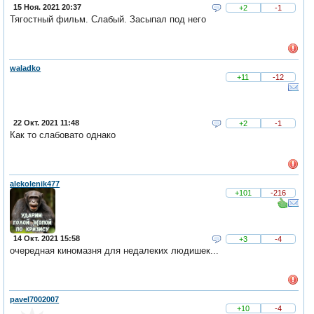
15 Ноя. 2021 20:37
+2
-1
Тягостный фильм. Слабый. Засыпал под него
waladko
+11
-12
22 Окт. 2021 11:48
+2
-1
Как то слабовато однако
alekolenik477
+101
-216
14 Окт. 2021 15:58
+3
-4
очередная киномазня для недалеких людишек...
pavel7002007
+10
-4