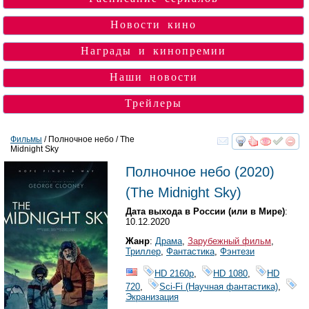
Новости кино
Награды и кинопремии
Наши новости
Трейлеры
Фильмы
/ Полночное небо / The
Midnight Sky
смотреть
инте
Полночное небо
(2020)
(
The Midnight Sky
)
Дата выхода в России (или в Мире)
:
10.12.2020
Жанр
:
Драма
,
Зарубежный фильм
,
Триллер
,
Фантастика
,
Фэнтези
HD 2160р
,
HD 1080
,
HD
720
,
Sci-Fi (Научная фантастика)
,
Экранизация