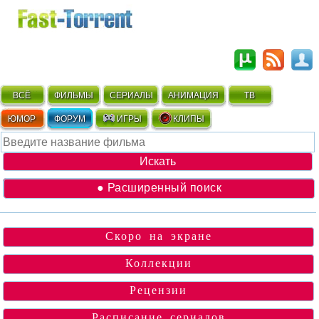
ВСЁ
ФИЛЬМЫ
СЕРИАЛЫ
АНИМАЦИЯ
ТВ
ЮМОР
ФОРУМ
ИГРЫ
КЛИПЫ
● Расширенный поиск
Скоро на экране
Коллекции
Рецензии
Расписание сериалов