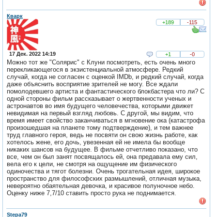
Кварк
+189
-115
17 Дек. 2022 14:19
+1
-0
Можно тот же "Солярис" с Клуни посмотреть, есть очень много
перекликающегося в экзистенциальной атмосфере. Редкий
случай, когда не согласен с оценкой IMDb, и редкий случай, когда
даже объяснить восприятие зрителей не могу. Все ждали
помолодевшего артиста и фантастического блокбастера что ли? С
одной стороны фильм рассказывает о жертвенности ученых и
астронавтов во имя будущего человечества, которыми движет
невидимая на первый взгляд любовь. С другой, мы видим, что
время имеет свойство заканчиваться в мгновение ока (катастрофа
произошедшая на планете тому подтверждение), и тем важнее
труд главного героя, ведь не посвяти он свою жизнь работе, как
хотелось жене, его дочь, увезенная ей не имела бы вообще
никаких шансов на будущее. В фильме отчетливо показано, что
все, чем он был занят посвящалось ей, она предавала ему сил,
вела его к цели, не смотря на ощущение им физического
одиночества и тягот болезни. Очень трогательная идея, широкое
пространство для философских размышлений, отличная музыка,
невероятно обаятельная девочка, и красивое полуночное небо.
Оценку ниже 7,7/10 ставить просто рука не поднимается.
Stepa79