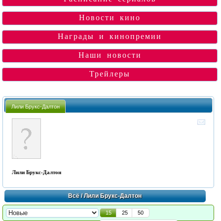
Новости кино
Награды и кинопремии
Наши новости
Трейлеры
Лили Брукс-Далтон
Лили Брукс-Далтон
Всё
/ Лили Брукс-Далтон
15
25
50