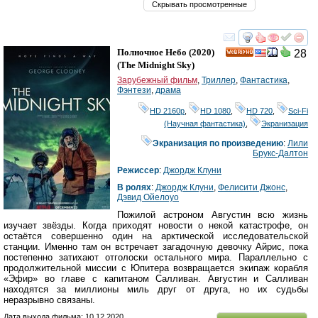
Скрывать просмотренные
смотреть
инте
Полночное Небо
(2020)
28
HD
(
The Midnight Sky
)
Зарубежный фильм
,
Триллер
,
Фантастика
,
Фэнтези
,
драма
HD 2160р
,
HD 1080
,
HD 720
,
Sci-Fi
(Научная фантастика)
,
Экранизация
Экранизация по произведению
:
Лили
Брукс-Далтон
Режиссер
:
Джордж Клуни
В ролях
:
Джордж Клуни
,
Фелисити Джонс
,
Дэвид Ойелоуо
Пожилой астроном Августин всю жизнь
изучает звёзды. Когда приходят новости о некой катастрофе, он
остаётся совершенно один на арктической исследовательской
станции. Именно там он встречает загадочную девочку Айрис, пока
постепенно затихают отголоски остального мира. Параллельно с
продолжительной миссии с Юпитера возвращается экипаж корабля
«Эфир» во главе с капитаном Салливан. Августин и Салливан
находятся за миллионы миль друг от друга, но их судьбы
неразрывно связаны.
Дата выхода фильма: 10.12.2020