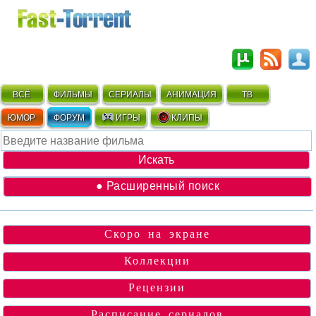
ВСЁ
ФИЛЬМЫ
СЕРИАЛЫ
АНИМАЦИЯ
ТВ
ЮМОР
ФОРУМ
ИГРЫ
КЛИПЫ
● Расширенный поиск
Скоро на экране
Коллекции
Рецензии
Расписание сериалов