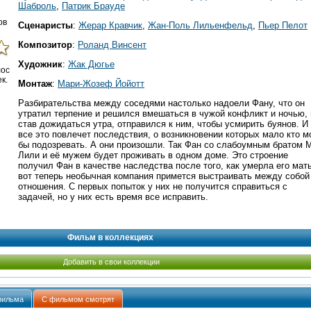
Шаброль
,
Патрик Брауде
ов
Сценаристы
:
Жерар Кравчик
,
Жан-Поль Лильенфельд
,
Пьер Пелот
Композитор
:
Роланд Винсент
Художник
:
Жак Дюгье
лос
к.
Монтаж
:
Мари-Жозеф Йойотт
Разбирательства между соседями настолько надоели Фану, что он
утратил терпение и решился вмешаться в чужой конфликт и ночью, 
став дожидаться утра, отправился к ним, чтобы усмирить буянов. И
все это повлечет последствия, о возникновении которых мало кто м
бы подозревать. А они произошли. Так Фан со слабоумным братом 
Лили и её мужем будет проживать в одном доме. Это строение
получил Фан в качестве наследства после того, как умерла его мать
вот теперь необычная компания примется выстраивать между собой
отношения. С первых попыток у них не получится справиться с
задачей, но у них есть время все исправить.
Фильм в коллекциях
Добавить в свои коллекции
фильма
С фильмом смотрят