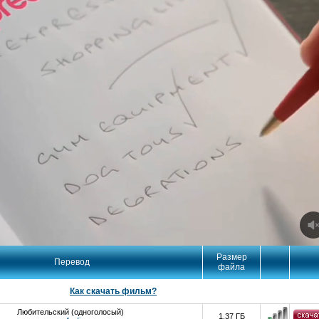
Размер
Перевод
файла
Как скачать фильм?
Любительский (одноголосый)
1.37 ГБ