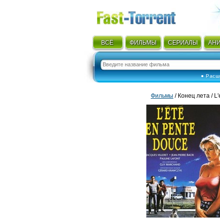
ВСЁ
ФИЛЬМЫ
СЕРИАЛЫ
АН
● Расш
Фильмы
/ Конец лета / L