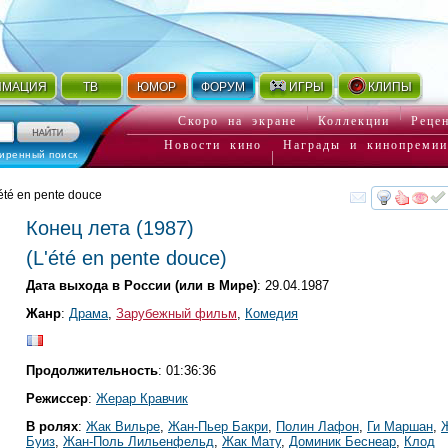
ИМАЦИЯ
ТВ
ЮМОР
ФОРУМ
ИГРЫ
КЛИПЫ
Скоро на экране
Коллекции
Реце
Новости кино
Награды и кинопремии
иренный поиск
'été en pente douce
смот
Конец лета
(1987)
(
L'été en pente douce
)
Дата выхода в России (или в Мире)
: 29.04.1987
Жанр
:
Драма
,
Зарубежный фильм
,
Комедия
Продолжительность
: 01:36:36
Режиссер
:
Жерар Кравчик
В ролях
:
Жак Вильре
,
Жан-Пьер Бакри
,
Полин Лафон
,
Ги Маршан
,
Буиз
,
Жан-Поль Лильенфельд
,
Жак Мату
,
Доминик Беснеар
,
Клод