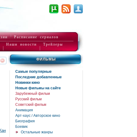
нзии
Расписание сериалов
Наши новости
Трейлеры
ФИЛЬМЫ
реть
интересует
Самые популярные
Последние добавленные
Новинки кино
Новые фильмы на сайте
Зарубежный фильм
Русский фильм
Советский фильм
Анимация
Арт-хаус / Авторское кино
Биография
Боевик
Жан
Остальные жанры