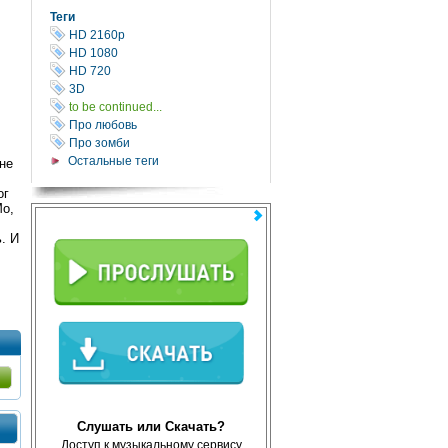
Теги
HD 2160р
HD 1080
HD 720
3D
to be continued...
Про любовь
Про зомби
Остальные теги
не
ог
Мо,
. И
Слушать или Скачать?
Доступ к музыкальному сервису