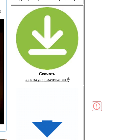
е
Скачать
с̲с̲ы̲л̲к̲а̲ ̲д̲л̲я̲ ̲с̲к̲а̲ч̲и̲в̲а̲н̲и̲я̲ ☝