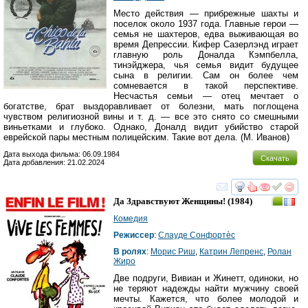
Место действия — прибрежные шахты и
поселок около 1937 года. Главные герои —
семья не шахтеров, едва выживающая во
время Депрессии. Кифер Сазерлэнд играет
главную роль Доналда Кэмпбелла,
тинэйджера, чья семья видит будущее
сына в религии. Сам он более чем
сомневается в такой перспективе.
Несчастья семьи — отец мечтает о
богатстве, брат выздоравливает от болезни, мать поглощена
чувством религиозной вины и т. д. — все это снято со смешными
виньетками и глубоко. Однако, Доналд видит убийство старой
еврейской пары местным полицейским. Такие вот дела. (М. Иванов)
Дата выхода фильма: 06.09.1984
Скачать
Дата добавления: 21.02.2024
смотреть
инте
Да Здравствуют Женщины!
(1984)
Комедия
Режиссер
:
Cлауде Cонфортèс
В ролях
:
Морис Риш
,
Катрин Лепренс
,
Ролан
Жиро
Две подруги, Вивиан и Жинетт, одиноки, но
не теряют надежды найти мужчину своей
мечты. Кажется, что более молодой и