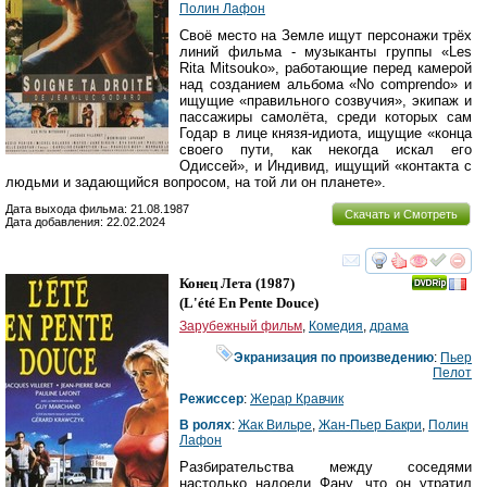
Полин Лафон
Своё место на Земле ищут персонажи трёх
линий фильма - музыканты группы «Les
Rita Mitsouko», работающие перед камерой
над созданием альбома «No comprendo» и
ищущие «правильного созвучия», экипаж и
пассажиры самолёта, среди которых сам
Годар в лице князя-идиота, ищущие «конца
своего пути, как некогда искал его
Одиссей», и Индивид, ищущий «контакта с
людьми и задающийся вопросом, на той ли он планете».
Дата выхода фильма: 21.08.1987
Скачать и Смотреть
Дата добавления: 22.02.2024
смотреть
инте
Конец Лета
(1987)
(
L'été En Pente Douce
)
Зарубежный фильм
,
Комедия
,
драма
Экранизация по произведению
:
Пьер
Пелот
Режиссер
:
Жерар Кравчик
В ролях
:
Жак Вильре
,
Жан-Пьер Бакри
,
Полин
Лафон
Разбирательства между соседями
настолько надоели Фану, что он утратил