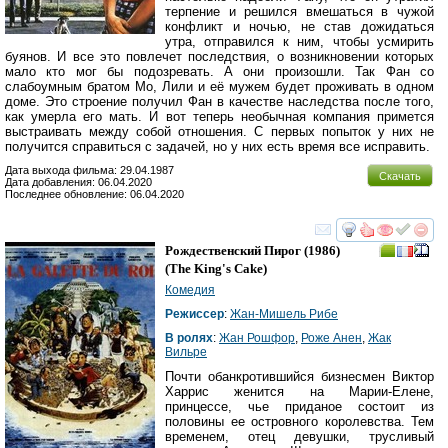
терпение и решился вмешаться в чужой
конфликт и ночью, не став дожидаться
утра, отправился к ним, чтобы усмирить
буянов. И все это повлечет последствия, о возникновении которых
мало кто мог бы подозревать. А они произошли. Так Фан со
слабоумным братом Мо, Лили и её мужем будет проживать в одном
доме. Это строение получил Фан в качестве наследства после того,
как умерла его мать. И вот теперь необычная компания примется
выстраивать между собой отношения. С первых попыток у них не
получится справиться с задачей, но у них есть время все исправить.
Дата выхода фильма: 29.04.1987
Скачать
Дата добавления: 06.04.2020
Последнее обновление: 06.04.2020
смотреть
инте
Рождественский Пирог
(1986)
(
The King's Cake
)
Комедия
Режиссер
:
Жан-Мишель Рибе
В ролях
:
Жан Рошфор
,
Роже Анен
,
Жак
Вильре
Почти обанкротившийся бизнесмен Виктор
Харрис женится на Марии-Елене,
принцессе, чье приданое состоит из
половины ее островного королевства. Тем
временем, отец девушки, трусливый