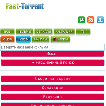
ВСЁ
ФИЛЬМЫ
СЕРИАЛЫ
АНИМАЦИЯ
ТВ
ЮМОР
ФОРУМ
ИГРЫ
КЛИПЫ
● Расширенный поиск
Скоро на экране
Коллекции
Рецензии
Расписание сериалов