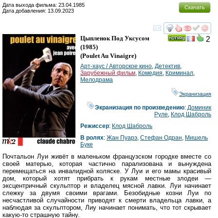
Дата выхода фильма: 23.04.1985
Скачать
Дата добавления: 13.09.2023
смотреть
инте
Цыпленок Под Уксусом
2
(1985)
(
Poulet Au Vinaigre
)
Арт-хаус / Авторское кино
,
Детектив
,
Зарубежный фильм
,
Комедия
,
Криминал
,
Мелодрама
Экранизация
Экранизация по произведению
:
Доминик
Руле
,
Клод Шаброль
Режиссер
:
Клод Шаброль
В ролях
:
Жан Пуарэ
,
Стефан Одран
,
Мишель
Буке
Почтальон Луи живёт в маленьком французском городке вместе со
своей матерью, которая частично парализована и вынуждена
перемещаться на инвалидной коляске. У Луи и его мамы красивый
дом, который хотят прибрать к рукам местные злодеи —
эксцентричный скульптор и владелец мясной лавки. Луи начинает
слежку за двумя своими врагами. Безобидные козни Луи по
несчастливой случайности приводят к смерти владельца лавки, а
наблюдая за скульптором, Лиу начинает понимать, что тот скрывает
какую-то страшную тайну.