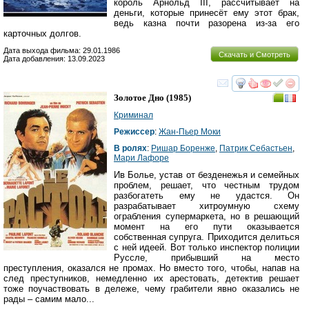
король Арнольд III, рассчитывает на
деньги, которые принесёт ему этот брак,
ведь казна почти разорена из-за его
карточных долгов.
Дата выхода фильма: 29.01.1986
Скачать и Смотреть
Дата добавления: 13.09.2023
смотреть
инте
Золотое Дно
(1985)
Криминал
Режиссер
:
Жан-Пьер Моки
В ролях
:
Ришар Боренже
,
Патрик Себастьен
,
Мари Лафоре
Ив Болье, устав от безденежья и семейных
проблем, решает, что честным трудом
разбогатеть ему не удастся. Он
разрабатывает хитроумную схему
ограбления супермаркета, но в решающий
момент на его пути оказывается
собственная супруга. Приходится делиться
с ней идеей. Вот только инспектор полиции
Руссле, прибывший на место
преступления, оказался не промах. Но вместо того, чтобы, напав на
след преступников, немедленно их арестовать, детектив решает
тоже поучаствовать в дележе, чему грабители явно оказались не
рады – самим мало...