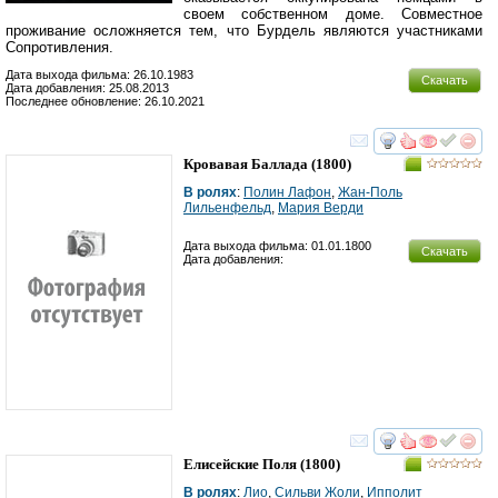
своем собственном доме. Совместное
проживание осложняется тем, что Бурдель являются участниками
Сопротивления.
Дата выхода фильма: 26.10.1983
Скачать
Дата добавления: 25.08.2013
Последнее обновление: 26.10.2021
смотреть
инте
Кровавая Баллада
(1800)
В ролях
:
Полин Лафон
,
Жан-Поль
Лильенфельд
,
Мария Верди
Дата выхода фильма: 01.01.1800
Скачать
Дата добавления:
смотреть
инте
Елисейские Поля
(1800)
В ролях
:
Лио
,
Сильви Жоли
,
Ипполит