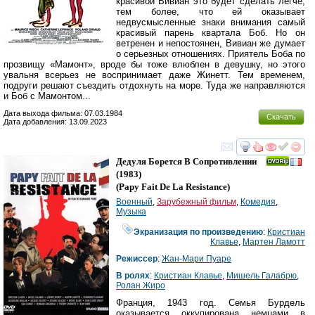
красивой Вивиан это будет сделать легче,
тем более, что ей оказывает
недвусмысленные знаки внимания самый
красивый парень квартала Боб. Но он
ветренен и непостоянен, Вивиан же думает
о серьезных отношениях. Приятель Боба по
прозвищу «Мамонт», вроде бы тоже влюблен в девушку, но этого
увальня всерьез не воспринимает даже Жинетт. Тем временем,
подруги решают съездить отдохнуть на море. Туда же направляются
и Боб с Мамонтом...
Дата выхода фильма: 07.03.1984
Скачать
Дата добавления: 13.09.2023
смотреть
инте
Дедуля Борется В Сопротивлении
(1983)
(
Papy Fait De La Resistance
)
Военный
,
Зарубежный фильм
,
Комедия
,
Музыка
Экранизация по произведению
:
Кристиан
Клавье
,
Мартен Ламотт
Режиссер
:
Жан-Мари Пуаре
В ролях
:
Кристиан Клавье
,
Мишель Галабрю
,
Ролан Жиро
Франция, 1943 год. Семья Бурдель
оказывается оккупирована немцами в