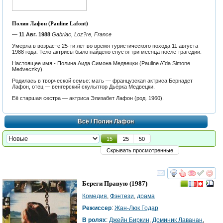
Полин Лафон (Pauline Lafont)
—
11 Авг. 1988
Gabriac, Loz?re, France
Умерла в возрасте 25-ти лет во время туристического похода 11 августа
1988 года. Тело актрисы было найдено спустя три месяца после трагедии.
Настоящее имя - Полина Аида Симона Медвецки (Pauline Aïda Simone
Medveczky).
Родилась в творческой семье: мать — французская актриса Бернадет
Лафон, отец — венгерский скульптор Дьёрка Медвецки.
Её старшая сестра — актриса Элизабет Лафон (род. 1960).
Всё
/ Полин Лафон
15
25
50
Скрывать просмотренные
смотреть
инте
Береги Правую
(1987)
Комедия
,
Фэнтези
,
драма
Режиссер
:
Жан-Люк Годар
В ролях
:
Джейн Биркин
,
Доминик Лаванан
,