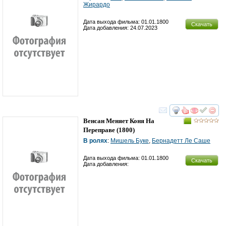
Жирардо
Дата выхода фильма: 01.01.1800
Скачать
Дата добавления: 24.07.2023
смотреть
инте
Венсан Меняет Коня На
Переправе
(1800)
В ролях
:
Мишель Буке
,
Бернадетт Ле Саше
Дата выхода фильма: 01.01.1800
Скачать
Дата добавления: