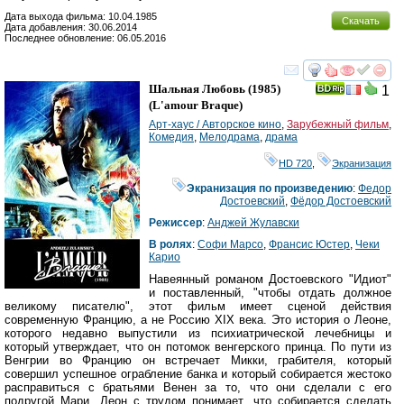
Дата выхода фильма: 10.04.1985
Скачать
Дата добавления: 30.06.2014
Последнее обновление: 06.05.2016
смотреть
инте
Шальная Любовь
(1985)
1
(
L'amour Braque
)
Арт-хаус / Авторское кино
,
Зарубежный фильм
,
Комедия
,
Мелодрама
,
драма
HD 720
,
Экранизация
Экранизация по произведению
:
Федор
Достоевский
,
Фёдор Достоевский
Режиссер
:
Анджей Жулавски
В ролях
:
Софи Марсо
,
Франсис Юстер
,
Чеки
Карио
Навеянный романом Достоевского "Идиот"
и поставленный, "чтобы отдать должное
великому писателю", этот фильм имеет сценой действия
современную Францию, а не Россию XIX века. Это история о Леоне,
которого недавно выпустили из психиатрической лечебницы и
который утверждает, что он потомок венгерского принца. По пути из
Венгрии во Францию он встречает Микки, грабителя, который
совершил успешное ограбление банка и который собирается жестоко
расправиться с братьями Венен за то, что они сделали с его
подругой Мари. Леон с трудом понимает, что собирается сделать