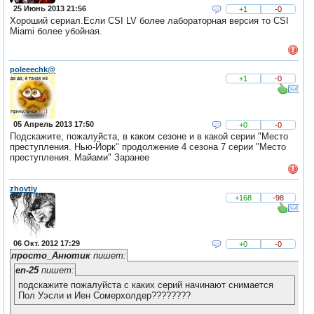
25 Июнь 2013 21:56
+1
-0
Хороший сериал.Если CSI LV более лабораторная версия то CSI
Miami более убойная.
poleeechk@
+1
-0
05 Апрель 2013 17:50
+0
-0
Подскажите, пожалуйста, в каком сезоне и в какой серии "Место
преступления. Нью-Йорк" продолжение 4 сезона 7 серии "Место
преступления. Майами" Заранее
zhovtiy
+168
-98
06 Окт. 2012 17:29
+0
-0
просто_Анютик
пишет:
en-25
пишет:
подскажите пожалуйста с каких серий начинают снимается
Пол Уэсли и Иен Сомерхолдер????????