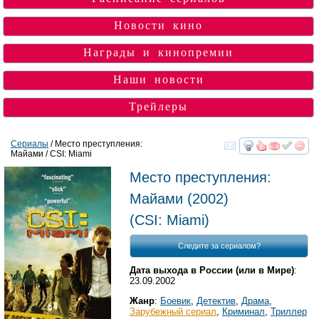
Новости кино
Награды и кинопремии
Наши новости
Трейлеры
Сериалы
/ Место преступления:
Майами / CSI: Miami
смотреть
инте
Место преступления:
Майами
(2002)
(
CSI: Miami
)
Следите за сериалом?
Дата выхода в России (или в Мире)
:
23.09.2002
Жанр
:
Боевик
,
Детектив
,
Драма
,
Зарубежный сериал
,
Криминал
,
Триллер