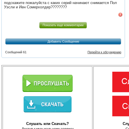
подскажите пожалуйста с каких серий начинают снимается Пол
Уэсли и Иен Сомерхолдер????????
Показать еще комментарии
Добавить Сообщение
Сообщений 61
Перейти к обсуждению
Слушать или Скачать?
Сл
Доступ к музыкальному сервису
С