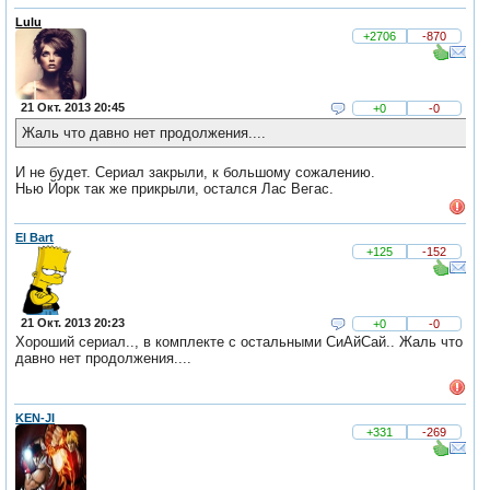
Lulu
+2706
-870
21 Окт. 2013 20:45
+0
-0
Жаль что давно нет продолжения....
И не будет. Сериал закрыли, к большому сожалению.
Нью Йорк так же прикрыли, остался Лас Вегас.
El Bart
+125
-152
21 Окт. 2013 20:23
+0
-0
Хороший сериал.., в комплекте с остальными СиАйСай.. Жаль что
давно нет продолжения....
KEN-JI
+331
-269