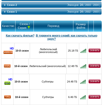
Эпизодов:
24
Сезон 2
( 2003 - 2004 )
Эпизодов:
24
Сезон 1
( 2002 - 2003 )
Сезон /
Размер
Качество
Перевод
файла
Серия
Как скачать фильм?
В торренте много серий: как скачать только
одну?
HD
Любительский
10-й сезон
25.18 ГБ
(многоголосый)
HD
10-й сезон
Любительский (многоголосый)
12.48 ГБ
HD
10-й сезон
Субтитры
24.48 ГБ
10-й сезон
Субтитры
6.46 ГБ