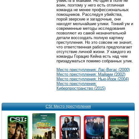
убийств в Майами. Но один в поле не
воин, поэтому у него есть отличная
команда не менее профессиональных
помощников. Расследуя убийства,
порой зверские и загадочные, они
находят мельчайшие улики. Тонкий ум и
современные методы исследования
позволяют из самой незначительной
детали воссоздать полную картину
преступления. Но это совсем не значит,
что ответственная работа предполагает
отсутствие личной жизни. У каждого из
команды Горацио Кейна есть над чем
призадуматься помимо собранных улик.
Место преступления: Лас-Вегас (2000)
Место преступления: Майами (2002)
Место преступления: Нью-Йорк (2004)
Место преступления:
Киберпространство (2015)
CSI: Место преступления