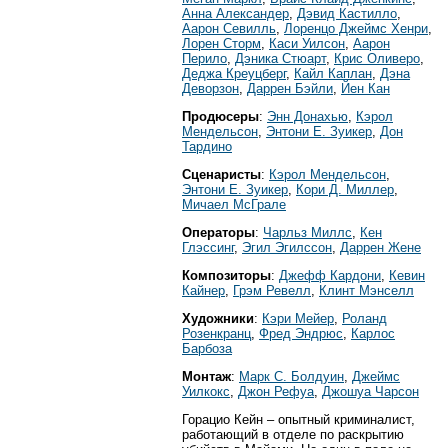
Анна Александер
,
Дэвид Кастилло
,
Аарон Севилль
,
Лоренцо Джеймс Хенри
,
Лорен Сторм
,
Каси Уилсон
,
Аарон
Перило
,
Дэника Стюарт
,
Крис Оливеро
,
Деджа Креуцберг
,
Кайл Каплан
,
Дэна
Деворзон
,
Даррен Бэйли
,
Йен Кан
Продюсеры
:
Энн Донахью
,
Кэрол
Мендельсон
,
Энтони Е. Зуикер
,
Дон
Тардино
Сценаристы
:
Кэрол Мендельсон
,
Энтони Е. Зуикер
,
Кори Д. Миллер
,
Мичаел МcГрале
Операторы
:
Чарльз Миллс
,
Кен
Глэссинг
,
Эгил Эгилссон
,
Даррен Жене
Композиторы
:
Джефф Кардони
,
Кевин
Кайнер
,
Грэм Ревелл
,
Клинт Мэнселл
Художники
:
Кэри Мейер
,
Роланд
Розенкранц
,
Фред Эндрюс
,
Карлос
Барбоза
Монтаж
:
Марк С. Болдуин
,
Джеймс
Уилкокс
,
Джон Рефуа
,
Джошуа Чарсон
Горацио Кейн – опытный криминалист,
работающий в отделе по раскрытию