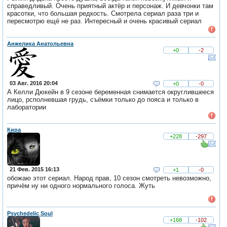
справедливый. Очень приятный актёр и персонаж. И девчонки там
красотки, что большая редкость. Смотрела сериал раза три и
пересмотрю ещё не раз. Интересный и очень красивый сериал
Анжелика Анатольевна
+0
-2
03 Авг. 2016 20:04
+0
-0
А Келли Дюкейн в 9 сезоне беременная снимается округлившееся
лицо, рсполневшая грудь, съёмки только до пояса и только в
лаборатории
Кира
+228
-297
21 Фев. 2015 16:13
+1
-0
обожаю этот сериал. Народ прав, 10 сезон смотреть невозможно,
причём ну ни одного нормального голоса. Жуть
Psychedelic Soul
+168
-102