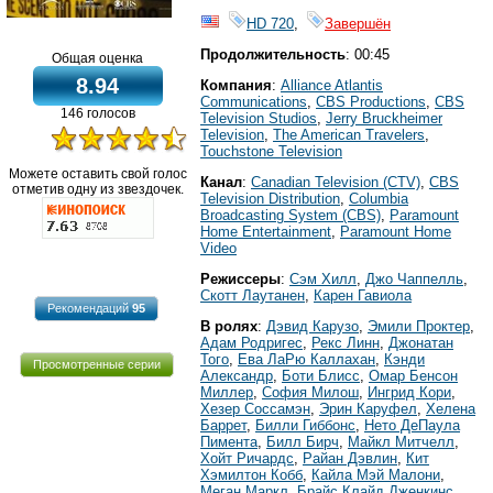
HD 720
,
Завершён
Продолжительность
: 00:45
Общая оценка
8.94
Компания
:
Alliance Atlantis
Communications
,
CBS Productions
,
CBS
146 голосов
Television Studios
,
Jerry Bruckheimer
Television
,
The American Travelers
,
Touchstone Television
Можете оставить свой голос
Канал
:
Canadian Television (CTV)
,
CBS
отметив одну из звездочек.
Television Distribution
,
Columbia
Broadcasting System (CBS)
,
Paramount
Home Entertainment
,
Paramount Home
Video
Режиссеры
:
Сэм Хилл
,
Джо Чаппелль
,
Скотт Лаутанен
,
Карен Гавиола
Рекомендаций
95
В ролях
:
Дэвид Карузо
,
Эмили Проктер
,
Адам Родригес
,
Рекс Линн
,
Джонатан
Того
,
Ева ЛаРю Каллахан
,
Кэнди
Просмотренные серии
Александр
,
Боти Блисс
,
Омар Бенсон
Миллер
,
София Милош
,
Ингрид Кори
,
Хезер Соссамэн
,
Эрин Каруфел
,
Хелена
Баррет
,
Билли Гиббонс
,
Нето ДеПаула
Пимента
,
Билл Бирч
,
Майкл Митчелл
,
Хойт Ричардс
,
Райан Дэвлин
,
Кит
Хэмилтон Кобб
,
Кайла Мэй Малони
,
Меган Маркл
,
Брайс Клайд Дженкинс
,