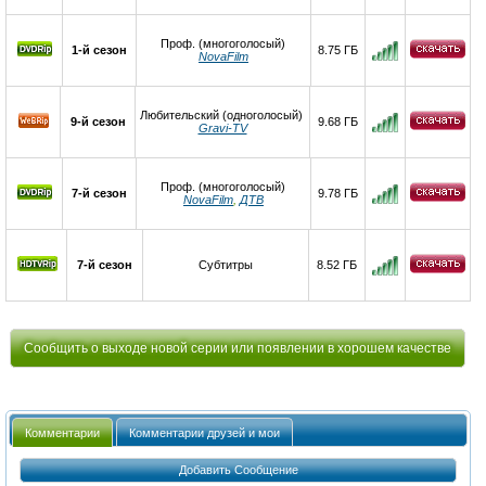
Проф. (многоголосый)
1-й сезон
8.75 ГБ
NovaFilm
Любительский (одноголосый)
9-й сезон
9.68 ГБ
Gravi-TV
Проф. (многоголосый)
7-й сезон
9.78 ГБ
NovaFilm
,
ДТВ
7-й сезон
Субтитры
8.52 ГБ
Сообщить о выходе новой серии или появлении в хорошем качестве
Комментарии
Комментарии друзей и мои
Добавить Сообщение