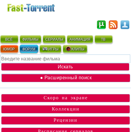
ВСЁ
ФИЛЬМЫ
СЕРИАЛЫ
АНИМАЦИЯ
ТВ
ЮМОР
ФОРУМ
ИГРЫ
КЛИПЫ
● Расширенный поиск
Скоро на экране
Коллекции
Рецензии
Расписание сериалов