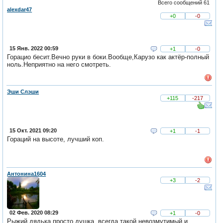
Всего сообщений 61
alexdar47
+0
-0
15 Янв. 2022 00:59
+1
-0
Горацио бесит.Вечно руки в боки.Вообще,Карузо как актёр-полный
ноль.Неприятно на него смотреть.
Эши Слэши
+115
-217
15 Окт. 2021 09:20
+1
-1
Гораций на высоте, лучший коп.
Антонина1604
+3
-2
02 Фев. 2020 08:29
+1
-0
Рыжий дядька просто душка, всегда такой невозмутимый и