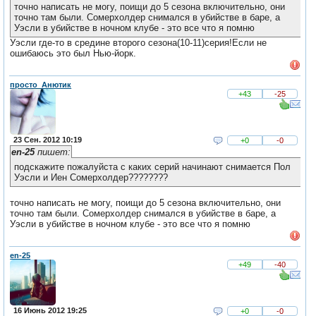
точно написать не могу, поищи до 5 сезона включительно, они
точно там были. Сомерхолдер снимался в убийстве в баре, а
Уэсли в убийстве в ночном клубе - это все что я помню
Уэсли где-то в средине второго сезона(10-11)серия!Если не
ошибаюсь это был Нью-йорк.
просто_Анютик
+43
-25
23 Сен. 2012 10:19
+0
-0
en-25
пишет:
подскажите пожалуйста с каких серий начинают снимается Пол
Уэсли и Иен Сомерхолдер????????
точно написать не могу, поищи до 5 сезона включительно, они
точно там были. Сомерхолдер снимался в убийстве в баре, а
Уэсли в убийстве в ночном клубе - это все что я помню
en-25
+49
-40
16 Июнь 2012 19:25
+0
-0