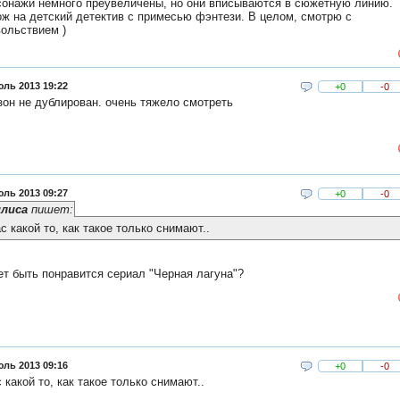
онажи немного преувеличены, но они вписываются в сюжетную линию.
ж на детский детектив с примесью фэнтези. В целом, смотрю с
ольствием )
юль 2013 19:22
+0
-0
зон не дублирован. очень тяжело смотреть
юль 2013 09:27
+0
-0
илиса
пишет:
с какой то, как такое только снимают..
т быть понравится сериал "Черная лагуна"?
юль 2013 09:16
+0
-0
 какой то, как такое только снимают..