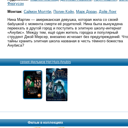
Фергусон
Монтаж
:
Саймон Молтби
,
Полин Кэйн
,
Марк Доран
,
Дэйв Лонг
Нина Мартин — американская девушка, которая жила со своей
бабушкой с момента смерти её родителей. Нина была вынуждена
переехать в другой город и поступить в элитную школу-интернат
«Анубис». Между тем, ещё один житель городка и популярный
струдент Джой Мерсер, внезапно исчезает без предупреждений. Что
тайны хранить элитная школа названая в честь тёмного божества
Анубиса?
серия фильмов Het Huis Anubis
Фильм в коллекциях