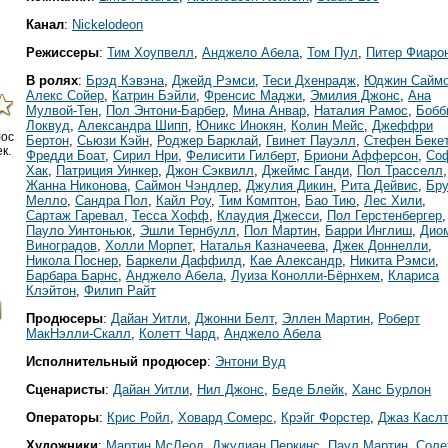
Канал
:
Nickelodeon
Режиссеры
:
Тим Хоупвелл
,
Анджело Абела
,
Том Пул
,
Питер Фиаро
В ролях
:
Брэд Кэвэна
,
Джейд Рэмси
,
Теси Дхенрадж
,
Юджин Сайм
Алекс Сойер
,
Катрин Бэйли
,
Френсис Маджи
,
Эмилия Джонс
,
Ана
Мулвой-Тен
,
Пол Энтони-Барбер
,
Мина Анвар
,
Наталия Рамос
,
Бобб
Локвуд
,
Александра Шипп
,
Юникс Инокян
,
Колин Мейс
,
Джеффри
лос
Бертон
,
Сьюзи Кэйн
,
Роджер Барклай
,
Гвинет Пауэлл
,
Стефен Бекет
к.
Фредди Боат
,
Сирил Нри
,
Фелисити Гилберт
,
Бриони Афферсон
,
Со
Хак
,
Патриция Уинкер
,
Джон Сэквилл
,
Джеймс Ганди
,
Пол Трасселл
,
Жанна Никонова
,
Саймон Чэндлер
,
Джулия Дикин
,
Рита Дейвис
,
Бр
Мелло
,
Сандра Пол
,
Кайл Роу
,
Тим Комптон
,
Бао Тию
,
Лес Хили
,
Сартаж Гаревал
,
Тесса Хофф
,
Клаудия Джесси
,
Пол Герстенбергер
,
Пауло Уинтоньюк
,
Эшли Тернбулл
,
Пол Мартин
,
Барри Инглиш
,
Дио
Виноградов
,
Холли Морпет
,
Наталья Казначеева
,
Джек Доннелли
,
Никола Поснер
,
Баркели Даффилд
,
Кае Александр
,
Никита Рэмси
,
Барбара Барнс
,
Анджело Абела
,
Луиза Конолли-Бёрнхем
,
Клариса
Клэйтон
,
Филип Райт
Продюсеры
:
Дайан Уитли
,
Джонни Белт
,
Эллен Мартин
,
Роберт
МакНэлли-Скалл
,
Колетт Чард
,
Анджело Абела
Исполнительный продюсер
:
Энтони Вуд
Сценаристы
:
Дайан Уитли
,
Нил Джонс
,
Беде Блейк
,
Ханс Бурлон
Операторы
:
Крис Ройл
,
Ховард Сомерс
,
Крэйг Форстер
,
Джаз Касл
Художники
:
Мартин МcЛеод
,
Джулиан Перкинс
,
Паул Мартин
,
Cоле