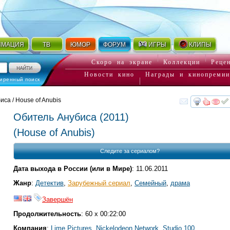
ИМАЦИЯ
ТВ
ЮМОР
ФОРУМ
ИГРЫ
КЛИПЫ
Скоро на экране
Коллекции
Реце
Новости кино
Награды и кинопремии
иренный поиск
иса / House of Anubis
смот
Обитель Анубиса
(2011)
(
House of Anubis
)
Следите за сериалом?
Дата выхода в России (или в Мире)
: 11.06.2011
Жанр
:
Детектив
,
Зарубежный сериал
,
Семейный
,
драма
Завершён
Продолжительность
: 60 x 00:22:00
Компания
:
Lime Pictures
,
Nickelodeon Network
,
Studio 100