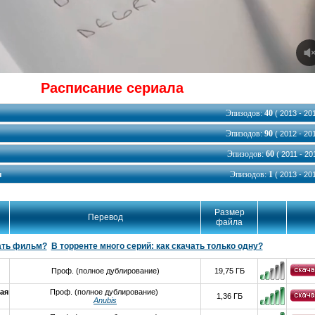
Расписание сериала
Эпизодов:
40
( 2013 - 201
Эпизодов:
90
( 2012 - 201
Эпизодов:
60
( 2011 - 201
Эпизодов:
1
ы
( 2013 - 201
Размер
Перевод
файла
ать фильм?
В торренте много серий: как скачать только одну?
Проф. (полное дублирование)
19,75 ГБ
ая
Проф. (полное дублирование)
1,36 ГБ
Anubis