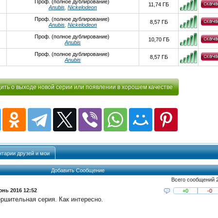
Проф. (полное дублирование)
11,74 ГБ
Anubis
,
Nickelodeon
Проф. (полное дублирование)
8,57 ГБ
Anubis
,
Nickelodeon
Проф. (полное дублирование)
10,70 ГБ
Anubis
Проф. (полное дублирование)
8,57 ГБ
Anubis
ть о выходе новой серии или появлении в хорошем качестве
тарии друзей и мои
Добавить Сообщение
Всего сообщений 
юнь 2016 12:52
+0
-0
ршительная серия. Как интересно.