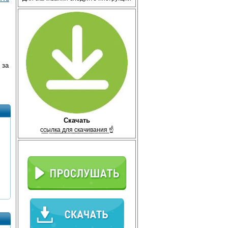
 за
Скачать
с̲с̲ы̲л̲к̲а̲ ̲д̲л̲я̲ ̲с̲к̲а̲ч̲и̲в̲а̲н̲и̲я̲ ☝