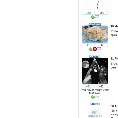
+30
-80
divanych
15 Ма
У ме
Для 
+419
-366
Сеймур
21 Ян
2 се
Без 
+51
-42
You never forget your
first love.
kapitoli
06 Ав
Не с
плох