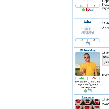
Перс
Похо
+11
-2
удов
baber
15 И
2 се
+0
-0
Michael Guy
15 И
Ам
ужа
може
+76
-60
ничего ни от кого не
жди и не будешь
разочарован
Амилиса
14 И
ужас