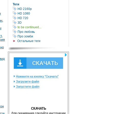
Теги
HD 2160р
н
HD 1080
HD 720
он
,
3D
to be continued...
и
Про любовь
т
,
Про зомби
фия
Остальные теги
уно
мид
тон
СКАЧАТЬ
тте
Для скачивания следуйте инструкции