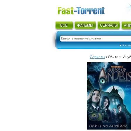
ВСЁ
ФИЛЬМЫ
СЕРИАЛЫ
АН
● Расш
Сериалы
/ Обитель Ануб