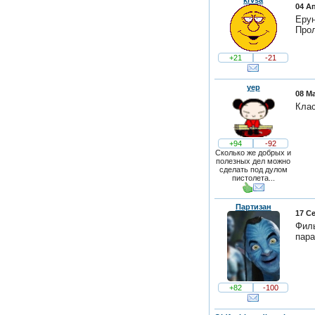
04 А
Ерун
Прол
+21
-21
yep
08 Ма
Кла
+94
-92
Сколько же добрых и
полезных дел можно
сделать под дулом
пистолета...
Партизан
17 Се
Филь
пара
+82
-100