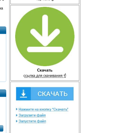
на
Скачать
с̲с̲ы̲л̲к̲а̲ ̲д̲л̲я̲ ̲с̲к̲а̲ч̲и̲в̲а̲н̲и̲я̲ ☝