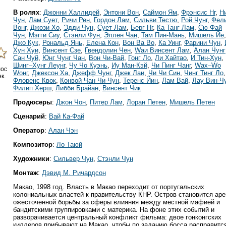
В ролях
:
Джонни Халлидей
,
Энтони Вон
,
Саймон Ям
,
Фрэнсис Нг
,
Н
Чун
,
Лам Сует
,
Ричи Рен
,
Гордон Лам
,
Сильви Тестю
,
Рой Чунг
,
Фел
Вонг
,
Джози Хо
,
Эдди Чун
,
Сует Лам
,
Берг Нг
,
Ка Танг Лам
,
Сю-Фай
Чун
,
Мэгги Сиу
,
Стэнли Фун
,
Эллен Чан
,
Там Пин-Мань
,
Мишель Йе
,
Джо Кук
,
Рональд Янь
,
Елена Кон
,
Вон Ва Во
,
Ка Уинг
,
Фарини Чун
,
Хун Хуи
,
Винсент Сзе
,
Гвендолин Чен
,
Wаи Винcент Лам
,
Алан Чунг
Сан Чуй
,
Юнг Чунг Чан
,
Вон Чи-Вай
,
Гонг Ло
,
Ли Хайтао
,
И Тин-Хун
,
Шинг–Хунг Леунг
,
Чу Чо Куэнь
,
Иу Ман-Кэй
,
Чи Пинг Чанг
,
Wах–Wо
лос
Wонг
,
Джексон Ха
,
Джефф Чунг
,
Джек Лаи
,
Чи Чи Син
,
Чинг Тинг Ло
,
к.
Флоренс Квок
,
Конвой Чан Чи-Чун
,
Теренс Йин
,
Лам Вай
,
Лау Вин-Ч
Филип Херш
,
Либби Брайан
,
Винсент Чик
Продюсеры
:
Джон Чон
,
Питер Лам
,
Лоран Петен
,
Мишель Петен
Сценарий
:
Вай Ка-Фай
Оператор
:
Алан Чэн
Композитор
:
Ло Таюй
Художники
:
Сильвер Чун
,
Стэнли Чун
Монтаж
:
Дэвид М. Ричардсон
Макао, 1998 год. Власть в Макао переходит от португальских
колониальных властей к правительству КНР. Остров становится аре
ожесточенной борьбы за сферы влияния между местной мафией и
бандитскими группировками с материка. На фоне этих событий и
разворачивается центральный конфликт фильма: двое гонконгских
киллеров прибывают на Макао, чтобы по заданию босса расправитс