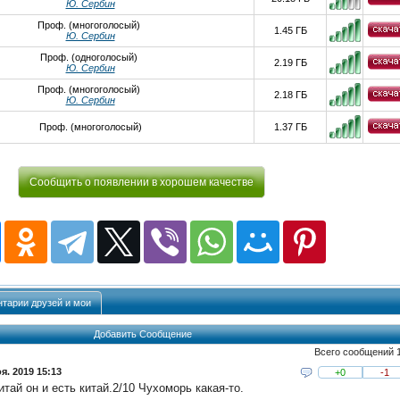
Ю. Сербин
Проф. (многоголосый)
1.45 ГБ
Ю. Сербин
Проф. (одноголосый)
2.19 ГБ
Ю. Сербин
Проф. (многоголосый)
2.18 ГБ
Ю. Сербин
Проф. (многоголосый)
1.37 ГБ
Сообщить о появлении в хорошем качестве
тарии друзей и мои
Добавить Сообщение
Всего сообщений 
я. 2019 15:13
+0
-1
итай он и есть китай.2/10 Чухоморь какая-то.