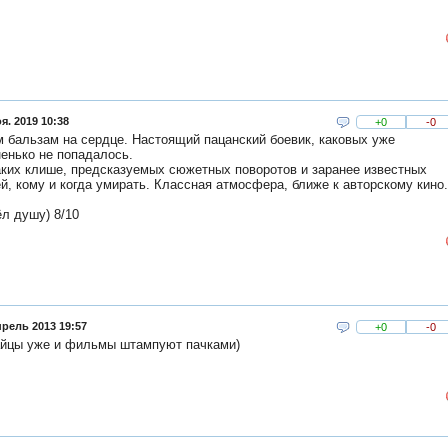
я. 2019 10:38
+0
-0
 бальзам на сердце. Настоящий пацанский боевик, каковых уже
енько не попадалось.
ких клише, предсказуемых сюжетных поворотов и заранее известных
й, кому и когда умирать. Классная атмосфера, ближе к авторскому кино
л душу) 8/10
прель 2013 19:57
+0
-0
айцы уже и фильмы штампуют пачками)