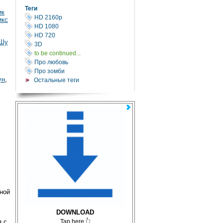
Теги
ик
HD 2160р
икс
HD 1080
HD 720
Шу
3D
to be continued...
Про любовь
Про зомби
ун
,
Остальные теги
ной
DOWNLOAD
я с
Tap here 👆