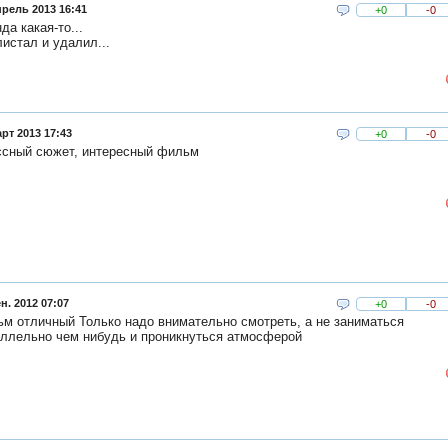
прель 2013 16:41
+0
-0
да какая-то...
истал и удалил...
рт 2013 17:43
+0
-0
ссный сюжет, интересный фильм
н. 2012 07:07
+0
-0
м отличный Только надо внимательно смотреть, а не заниматься
ллельно чем нибудь и проникнуться атмосферой