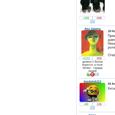
+269
-639
Abu Salama
18 Но
Прям
давн
Ника
роле
Отвё
+1212
-826
дьявол с Богом
борется, а поле
битвы - сердца
людей
bezdelnik113
04 А
Кит
+89
-126
krvsa