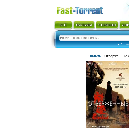
ВСЁ
ФИЛЬМЫ
СЕРИАЛЫ
АН
● Расш
Фильмы
/ Отверженные /