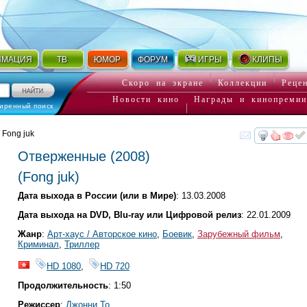
ИМАЦИЯ
ТВ
ЮМОР
ФОРУМ
ИГРЫ
КЛИПЫ
Скоро на экране
Коллекции
Реце
Новости кино
Награды и кинопремии
иренный поиск
 Fong juk
смот
Отверженные
(2008)
(
Fong juk
)
Дата выхода в России (или в Мире)
: 13.03.2008
Дата выхода на DVD, Blu-ray или Цифровой релиз
: 22.01.2009
Жанр
:
Арт-хаус / Авторское кино
,
Боевик
,
Зарубежный фильм
,
Криминал
,
Триллер
HD 1080
,
HD 720
Продолжительность
: 1:50
Режиссер
:
Джонни То