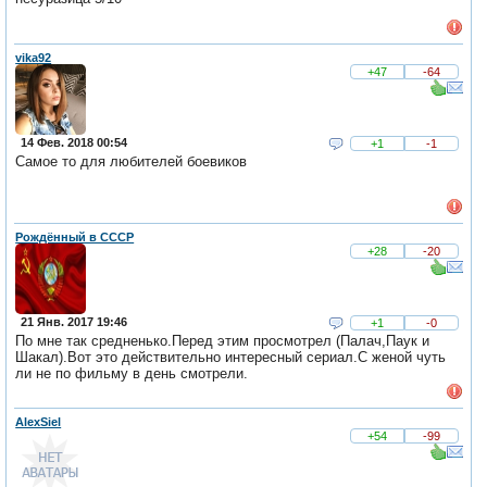
vika92
+47
-64
14 Фев. 2018 00:54
+1
-1
Самое то для любителей боевиков
Рождённый в СССР
+28
-20
21 Янв. 2017 19:46
+1
-0
По мне так средненько.Перед этим просмотрел (Палач,Паук и
Шакал).Вот это действительно интересный сериал.С женой чуть
ли не по фильму в день смотрели.
AlexSiel
+54
-99