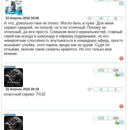
23 Апрель 2016 16:06
+0
-0
А что, довольно-таки не плохо. Могло быть и хуже. Для меня
сериал средний, не плохой, но и не отличный. Почему не
отличный, да все просто. Слишком много нереальностей, главный
герой как всегда в шоколаде и образец подражания, но его
невероятная способность впутываться в очередную аферу, просто
вызывает улыбку, хотя парень вроде как не дурак. Судя по
отзывам, многим такие сюжеты нравятся. Но это только мое
мнение.
сашааа
+172
-164
16 Апрель 2016 20:18
+1
-1
классный сериал 7\\\10
сашааа
+172
-164