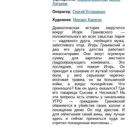
Латыпов
Оператор
:
Сергей Кулишенко
Художник
:
Михаил Карягин
Драматическая история закрутится
вокруг Игоря Грановского —
положительного во всех смыслах парня
— надежного друга, любящего мужа,
заботливого отца. Игорь Грановский и
два его друга детства работают
инкассаторами. Они везут огромную
сумму, для зарплаты местного
градообразующего комбината… Это
последнее, что помнит Игорь. Он
приходит в сознание от жуткой головной
боли, у него серьезная черепно-
мозговая травма, он на больничной
койке, а вокруг полицейские. Что
произошло? Как он здесь оказался? Где
его товарищи Сысоев и Чесноков? На
эти вопросы есть ответы у начальника
УГРО — гражданин Грановский
обвиняется в убийстве своих коллег и
похищении денег. Он под арестом. И
для облегчения своей вины, ему лучше
здесь и сейчас признаться куда он
спрятал похищенные миллионы…