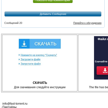
Показать еще комментарии
Добавить Сообщение
Сообщений 20
Перейти к обсуждению
СКАЧАТЬ
Для скачивания следуйте инструкции
The file has 
info@fast-torrent.ru
Партнёры