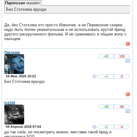
Партизан
пишет:
Без Стэтхема ерунда
Да, без Стэтхэма это просто Извозчик, а не Перевозчик скорее...
надо быть более уважительным и не использовать крутой бренд
другого раскрученного фильма. И не сравнивать в общем жопу с
пальцем.
Партизан
+82
-100
16 Фев. 2025 10:23
+1
-0
Без Стэтхема ерунда
fcd100
+80
-96
04 Апрель 2018 07:04
+2
-0
да так себе, но посмотреть можно, местами такой бред и
несуразица 5/10