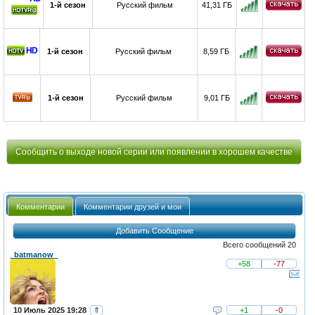
1-й сезон
Русский фильм
41,31 ГБ
HD
1-й сезон
Русский фильм
8,59 ГБ
1-й сезон
Русский фильм
9,01 ГБ
Сообщить о выходе новой серии или появлении в хорошем качестве
Комментарии
Комментарии друзей и мои
Добавить Сообщение
Всего сообщений 20
_batmanow_
+58
-77
10 Июль 2025 19:28
⇑
+1
-0