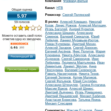
Компания
:
Форвард-фильм
Канал
:
НТВ
Общая оценка
Режиссер
:
Сергей Полянский
5.97
В ролях
:
Алексей Комашко
,
Николай
59 голосов
Козак
,
Денис Рожков
,
Алексей Матошин
,
Игорь Баголей
,
Андрей Курилов
,
Александр Шишкин
,
Александр
Можете оставить свой голос
Семенов
,
Валерий Смекалов
,
Юрий
отметив одну из звездочек.
Лебедев
,
Даниил Муравьев-Изотов
,
Роман Куперман
,
Дмитрий Михин
,
Алексей Захаров
,
Сергей Дорохин
,
Евгений Аксёнов
,
Янис Политов
,
Мария
Клюквина
,
Никита Абдулов
,
Александр
Рекомендаций
15
Дуденков
,
Сергей Самородов
,
Ирис
Лебедева
,
Людмила Мартьянова
,
Иван
Дементьев
,
Даниил Эйдлин
,
Анна
Просмотренные серии
Проскурина
,
Валерий Скорокосов
,
Равиль Насретдинов
,
Никита Тезов
,
Евгений Зеленов
,
Артем Маликов
,
Сергей Фатьянов
,
Юрий Скулябин
,
Александр Штендлер
,
Галина Кулагина
,
Максим Важов
,
Алексей Шемес
,
Дмитрий Дьяченко
,
Игорь Ромащенко
,
Дмитрий Янышевский
,
Михаил Бабичев
,
Анастасия Борисова
,
Татьяна Яхина
,
Михаил Слесарев
Сценаристы
:
Максим Есаулов
,
Денис