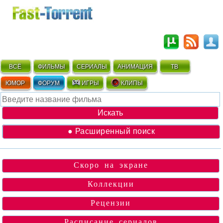
ВСЁ
ФИЛЬМЫ
СЕРИАЛЫ
АНИМАЦИЯ
ТВ
ЮМОР
ФОРУМ
ИГРЫ
КЛИПЫ
● Расширенный поиск
Скоро на экране
Коллекции
Рецензии
Расписание сериалов