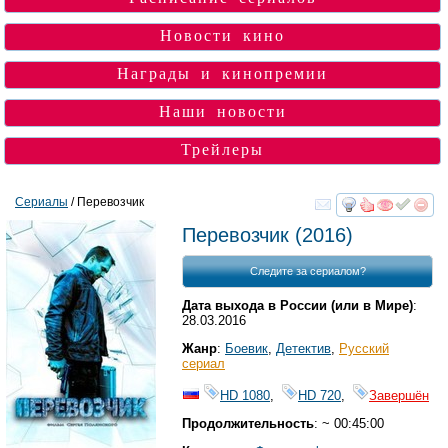
Новости кино
Награды и кинопремии
Наши новости
Трейлеры
Сериалы
/ Перевозчик
смотреть
инте
Перевозчик
(2016)
Следите за сериалом?
Дата выхода в России (или в Мире)
:
28.03.2016
Жанр
:
Боевик
,
Детектив
,
Русский
сериал
HD 1080
,
HD 720
,
Завершён
Продолжительность
: ~ 00:45:00