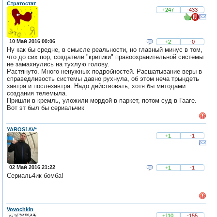
Стратостат
+247
-433
10 Май 2016 00:06
+2
-0
Ну как бы средне, в смысле реальности, но главный минус в том,
что до сих пор, создатели "критики" правоохранительной системы
не замахнулись на тухлую голову.
Растянуто. Много ненужных подробностей. Расшатывание веры в
справедливость системы давно рухнула, об этом неча трындеть
завтра и послезавтра. Надо действовать, хотя бы методами
создания телемыла.
Пришли в кремль, уложили мордой в паркет, потом суд в Гааге.
Вот эт был бы сериальчик
YAROS1AV*
+1
-1
02 Май 2016 21:22
+1
-1
Сериаль4ик бомба!
Vovochkin
+110
-155