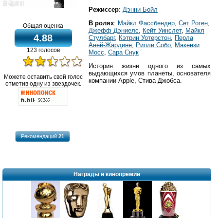
Режиссер
:
Дэнни Бойл
В ролях
:
Майкл Фассбендер
,
Сет Роген
,
Общая оценка
Джефф Дэниелс
,
Кейт Уинслет
,
Майкл
4.88
Стулбарг
,
Кэтрин Уотерстон
,
Перла
Аней-Жардине
,
Рипли Собо
,
Макензи
123 голосов
Мосс
,
Сара Снук
История жизни одного из самых
выдающихся умов планеты, основателя
Можете оставить свой голос
компании Apple, Стива Джобса.
отметив одну из звездочек.
Рекомендаций
21
Награды и кинопремии