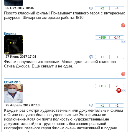
06 Окт. 2017 18:34
+2
-4
Просто классный фильм! Показывает главного героя с интересных
ракурсов. Шикарные актерские работы. 8/10
Кирина
+189
-144
27 Июнь 2017 17:01
+1
-1
Фильм получился интересным. Малая доля из всей книги про
Стива Джобса. Ещё снимут и не один.
EDWARD 1
+113
-75
25 Апрель 2017 07:18
+1
-2
Каждый раз смотря художественный или документальный фильм
о Стиве получаю большое удовольствие.Этот фильм не
исключение.Хотя он почти полностью художественный,не
документальный,его трудно понять без знания реальной
биографии главного героя.Фильм очень интенсивный в подаче