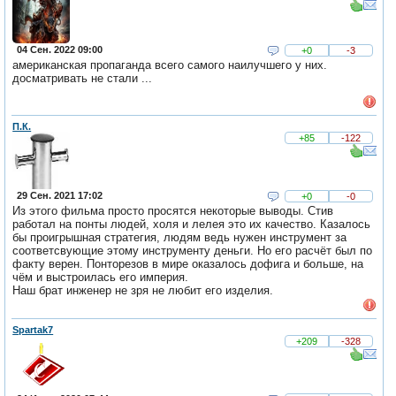
04 Сен. 2022 09:00
+0
-3
американская пропаганда всего самого наилучшего у них.
досматривать не стали ...
П.К.
+85
-122
29 Сен. 2021 17:02
+0
-0
Из этого фильма просто просятся некоторые выводы. Стив
работал на понты людей, холя и лелея это их качество. Казалось
бы проигрышная стратегия, людям ведь нужен инструмент за
соответсвующие этому инструменту деньги. Но его расчёт был по
факту верен. Понторезов в мире оказалось дофига и больше, на
чём и выстроилась его империя.
Наш брат инженер не зря не любит его изделия.
Spartak7
+209
-328