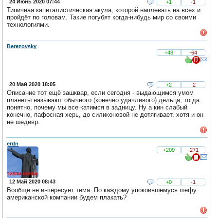
24 Июнь 2020 07:44
+1
-1
Типичная капиталистическая акула, которой наплевать на всех и
пройдёт по головам. Такие погубят когда-нибудь мир со своими
технологиями.
Berezovsky
+48
-64
20 Май 2020 18:05
+2
-2
Описание тот ещё зашквар, если сегодня - выдающимся умом
планеты называют обычного (конечно удачливого) дельца, тогда
понятно, почему мы все катимся в задницу. Ну а кин слабый
конечно, пафосная херь, до силиконовой не дотягивает, хотя и он
не шедевр.
erdn
+209
-271
12 Май 2020 08:43
+0
-1
Вообще не интересует тема. По каждому упокоившемуся шефу
американской компании будем плакать?