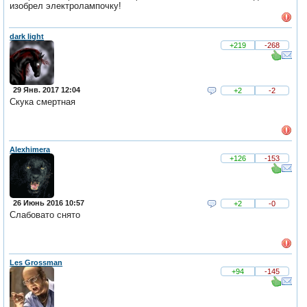
изобрел электролампочку!
dark light
+219
-268
29 Янв. 2017 12:04
+2
-2
Скука смертная
Alexhimera
+126
-153
26 Июнь 2016 10:57
+2
-0
Слабовато снято
Les Grossman
+94
-145