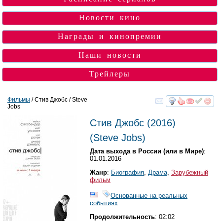
Новости кино
Награды и кинопремии
Наши новости
Трейлеры
Фильмы
/ Стив Джобс / Steve
Jobs
смотреть
инте
Стив Джобс
(2016)
(
Steve Jobs
)
Дата выхода в России (или в Мире)
:
01.01.2016
Жанр
:
Биография
,
Драма
,
Зарубежный
фильм
Основанные на реальных
событиях
Продолжительность
: 02:02