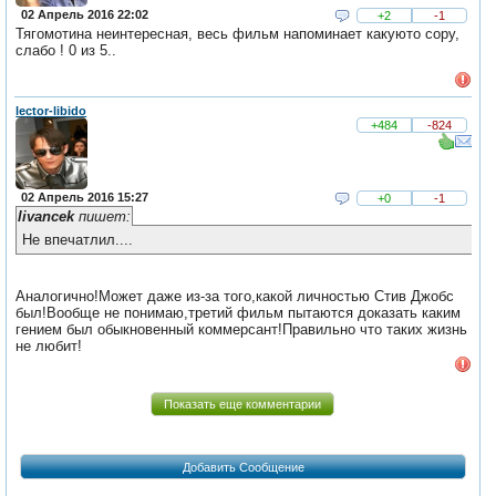
02 Апрель 2016 22:02
+2
-1
Тягомотина неинтересная, весь фильм напоминает какуюто сору,
слабо ! 0 из 5..
lector-libido
+484
-824
02 Апрель 2016 15:27
+0
-1
livancek
пишет:
Не впечатлил....
Аналогично!Может даже из-за того,какой личностью Стив Джобс
был!Вообще не понимаю,третий фильм пытаются доказать каким
гением был обыкновенный коммерсант!Правильно что таких жизнь
не любит!
Показать еще комментарии
Добавить Сообщение