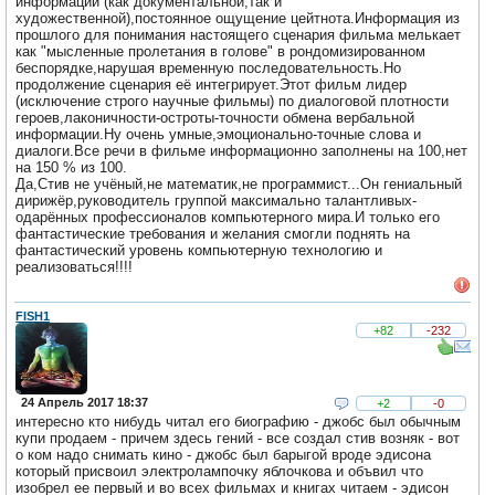
информации (как документальной,так и
художественной),постоянное ощущение цейтнота.Информация из
прошлого для понимания настоящего сценария фильма мелькает
как "мысленные пролетания в голове" в рондомизированном
беспорядке,нарушая временную последовательность.Но
продолжение сценария её интегрирует.Этот фильм лидер
(исключение строго научные фильмы) по диалоговой плотности
героев,лаконичности-остроты-точности обмена вербальной
информации.Ну очень умные,эмоционально-точные слова и
диалоги.Все речи в фильме информационно заполнены на 100,нет
на 150 % из 100.
Да,Стив не учёный,не математик,не программист...Он гениальный
дирижёр,руководитель группой максимально талантливых-
одарённых профессионалов компьютерного мира.И только его
фантастические требования и желания смогли поднять на
фантастический уровень компьютерную технологию и
реализоваться!!!!
FISH1
+82
-232
24 Апрель 2017 18:37
+2
-0
интересно кто нибудь читал его биографию - джобс был обычным
купи продаем - причем здесь гений - все создал стив возняк - вот
о ком надо снимать кино - джобс был барыгой вроде эдисона
который присвоил электролампочку яблочкова и объвил что
изобрел ее первый и во всех фильмах и книгах читаем - эдисон