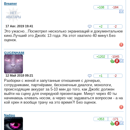
Breamer
+108
-184
17 Авг. 2019 19:41
+2
-2
Это ужасно...Посмотрел несколько экранизаций и документальное
кино.Лучший это Джобс 13 года .На этот хватило 40 минут.Без
оценок.
GUGENHAIM
+1202
-1045
12 Май 2018 09:21
+1
-2
Разборки с женой и запутанные отношения с дочерью,
сотрудниками, партнёрами, бесконечные диалоги, монологи,
происходящие аккурат за 5-10 мин до того, как Джобс должен
выйти на сцену для очередной презентации. Минут через 40 ты
начинаешь клевать носом, а через час задаваться вопросом - а на
кой хрен я вообще трачу на это время?! Без оценок.
Nadipo
+353
-171