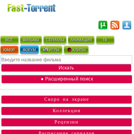
ВСЁ
ФИЛЬМЫ
СЕРИАЛЫ
АНИМАЦИЯ
ТВ
ЮМОР
ФОРУМ
ИГРЫ
КЛИПЫ
● Расширенный поиск
Скоро на экране
Коллекции
Рецензии
Расписание сериалов