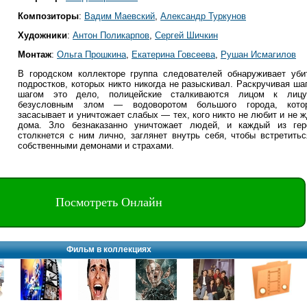
Композиторы
:
Вадим Маевский
,
Александр Туркунов
Художники
:
Антон Поликарпов
,
Сергей Шичкин
Монтаж
:
Ольга Прошкина
,
Екатерина Говсеева
,
Рушан Исмагилов
В городском коллекторе группа следователей обнаруживает уби
подростков, которых никто никогда не разыскивал. Раскручивая ша
шагом это дело, полицейские сталкиваются лицом к лиц
безусловным злом — водоворотом большого города, кото
засасывает и уничтожает слабых — тех, кого никто не любит и не 
дома. Зло безнаказанно уничтожает людей, и каждый из гер
столкнется с ним лично, заглянет внутрь себя, чтобы встретитьс
собственными демонами и страхами.
Посмотреть Онлайн
Фильм в коллекциях