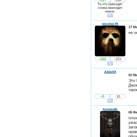
+117
-190
То,что приходит
снова,приходит
иначе.
kinofan78
17 Ма
не о
+355
-372
AAleXX
02 Ма
Это 
Джок
таког
+5
-15
longwalk
06 Фе
плох
ужас
заго
нрав
обще