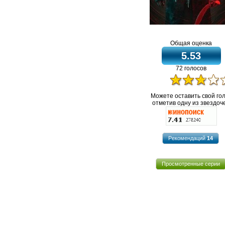
Общая оценка
5.53
72 голосов
Можете оставить свой го
отметив одну из звездоче
Рекомендаций
14
Просмотренные серии