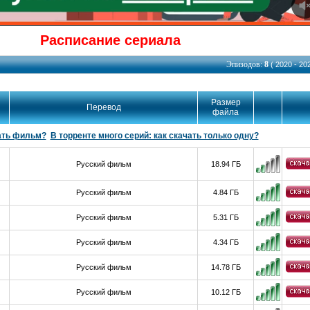
Расписание сериала
Эпизодов:
8
( 2020 - 202
Размер
Перевод
файла
ать фильм?
В торренте много серий: как скачать только одну?
Русский фильм
18.94 ГБ
Русский фильм
4.84 ГБ
Русский фильм
5.31 ГБ
Русский фильм
4.34 ГБ
Русский фильм
14.78 ГБ
Русский фильм
10.12 ГБ