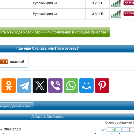
6
Русский фильм
3.29 ГБ
6
Русский фильм
3.30 ГБ
ть о выходе новой серии или появлении в хорошем качестве
Где еще Скачать или Посмотреть?
платный
тарии друзей и мои
Добавить Сообщение
Всего сообщений 
н. 2022 17:13
+0
-0