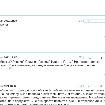
рт 2021 13:20
+1
-3
силил
рт 2021 19:07
+1
-6
Москва? Россия? Полиция России? Или это Готэм? Не хватает только
ера...Я всё понимаю, на западе тоже много бреда снимают, но не
о.......!!!
в. 2021 18:42
+1
-4
ой сериал, молодой полицейский (я забыла как кого зовут), переигрывае
но, поначалу было неплохо с сюжетом, потом скатились в какие-то теор
воров, причем, плохо продуманные. Ченуха прям наигранная. Михайлов
ится, но я предвзята, мне она просто нравится, очень интересное лицо. 
м, почти все плохо, кроме песни в самом конце.