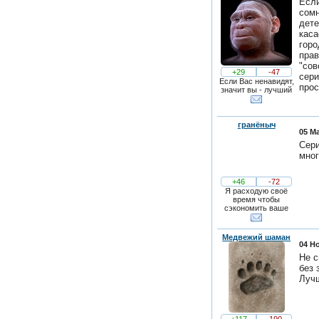
Если
сомн
дете
каса
горо
прав
"сов
+29
-47
сери
Если Вас ненавидят,
прос
значит вы - лучший
гранёныч
05 Ма
Сери
мног
+46
-72
Я расходую своё
время чтобы
сэкономить ваше
Медвежий шаман
04 Но
Не с
без 
Лучш