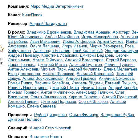
Компания
:
Марс Медиа Энтертейнмент
Канал
:
КиноПоиск
Режиссер
:
Андрей Загидуллин
В ролях
:
Владимир Вдовиченков
,
Владислав Абашин
,
Аристарх Ве
Юлия Мельникова
,
Алёна Михайлова
,
Игорь Миркурбанов
,
Ангелина
Загребина
,
Иван Макаревич
,
Ирина Алферова
,
Артем Сучков
,
Ирина
Алферова
,
Ольга Лапшина
,
Игорь Иванов
,
Мария Звонарева
,
Роза
Хайруллина
,
Александр Резалин
,
Глеб Калюжный
,
Эльдар Калимул
Андрей Пынзару
,
Кристина Исайкина
,
Дмитрий Бедарев
,
Сергей
лос
Лактюнькин
,
Артем Гайдуков
,
Алексей Багдасаров
,
Сергей Борисов
,
к.
Дарья Грачева
,
Дмитрий Митин
,
Алексей Булатов
,
Филипп Гуревич
,
Антон Алексеев
,
Михаил Пярн
,
Андрей Филиппак
,
Елена Мелентьев
Егор Долгополов
,
Никита Шалюков
,
Василий Клепацкий
,
Тимофей
Дашук
,
Алина Воскресенская
,
Андрей Грызлов
,
Акилина Соколова
,
Роман Рипко
,
Василий Копейкин
,
Изабель Эйдлен
,
Евгений Пуцыло
,
Равиль Насретдинов
,
Дмитрий Шутко
,
Никита Тезов
,
Андрей Коробо
Михаил Горевой
,
Антон Филипенко
,
Александр Галибин
,
Олег
Васильков
,
Ольга Ломоносова
,
Кирилл Полухин
,
Андрей Руденский
Алексей Гришин
,
Дмитрий Поднозов
,
Сергей Шнырев
,
Алексей
Комашко
,
Елена Санаева
Продюсеры
:
Рубен Дишдишян
,
Ольга Филипук
,
Владислав Рубин
,
Дмитрий Нелидов
Сценарий
:
Андрей Стемпковский
Оператор
:
Владимир Башта