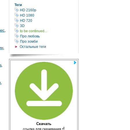
Теги
HD 2160р
HD 1080
HD 720
3D
нес
,
to be continued...
Про любовь
Про зомби
Остальные теги
ин
,
а
,
в
,
,
Скачать
с̲с̲ы̲л̲к̲а̲ ̲д̲л̲я̲ ̲с̲к̲а̲ч̲и̲в̲а̲н̲и̲я̲ ☝