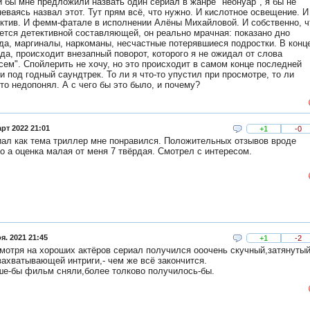
 бы мне предложили назвать один сериал в жанре "неонуар", я бы не
еваясь назвал этот. Тут прям всё, что нужно. И кислотное освещение. И
ктив. И фемм-фатале в исполнении Алёны Михайловой. И собственно, ч
ется детективной составляющей, он реально мрачная: показано дно
да, маргиналы, наркоманы, несчастные потерявшиеся подростки. В конц
да, происходит внезапный поворот, которого я не ожидал от слова
сем". Спойлерить не хочу, но это происходит в самом конце последней
и под годный саундтрек. То ли я что-то упустил при просмотре, то ли
то недопонял. А с чего бы это было, и почему?
рт 2022 21:01
+1
-0
ал как тема триллер мне понравился. Положительных отзывов вроде
о а оценка малая от меня 7 твёрдая. Смотрел с интересом.
я. 2021 21:45
+1
-2
мотря на хороших актёров сериал получился ооочень скучный,затянутый
захватывающей интриги,- чем же всё закончится.
е-бы фильм сняли,более толково получилось-бы.