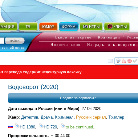
ИМАЦИЯ
ТВ
ЮМОР
ФОРУМ
ИГРЫ
КЛИПЫ
Скоро на экране
Коллекции
Реце
Новости кино
Награды и кинопремии
иренный поиск
смот
нт перевода содержит нецензурную лексику.
Водоворот
(2020)
Следите за сериалом?
Дата выхода в России (или в Мире)
: 27.06.2020
Жанр
:
Детектив
,
Драма
,
Криминал
,
Русский сериал
,
Триллер
HD 1080
,
HD 720
,
to be continued...
Продолжительность
: ~ 00:44:00