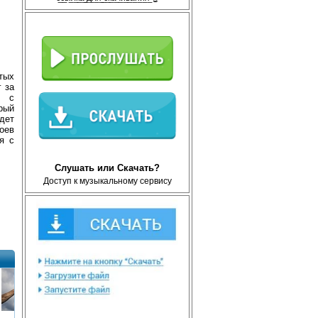
тых
г за
у с
рый
ждет
оев
я с
Слушать или Скачать?
Доступ к музыкальному сервису