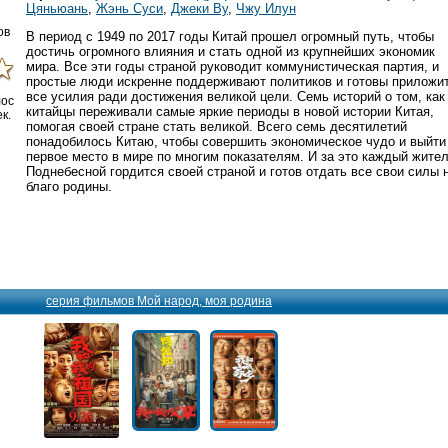
Цяньюань
,
Жэнь Суси
,
Джеки Ву
,
Чжу Илун
ов
В период с 1949 по 2017 годы Китай прошел огромный путь, чтобы
достичь огромного влияния и стать одной из крупнейших экономик
мира. Все эти годы страной руководит коммунистическая партия, и
простые люди искренне поддерживают политиков и готовы приложи
все усилия ради достижения великой цели. Семь историй о том, как
лос
китайцы переживали самые яркие периоды в новой истории Китая,
к.
помогая своей стране стать великой. Всего семь десятилетий
понадобилось Китаю, чтобы совершить экономическое чудо и выйти
первое место в мире по многим показателям. И за это каждый жите
Поднебесной гордится своей страной и готов отдать все свои силы 
благо родины.
серия фильмов Мой народ, моя родина