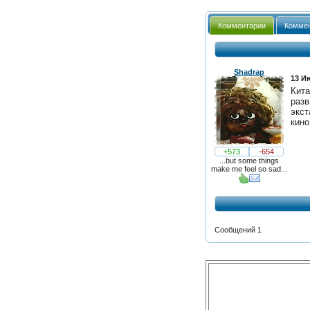
Комментарии
Коммен
Shadrap
13 И
Кита
разв
экст
кино
+573
-654
...but some things
make me feel so sad...
Сообщений 1