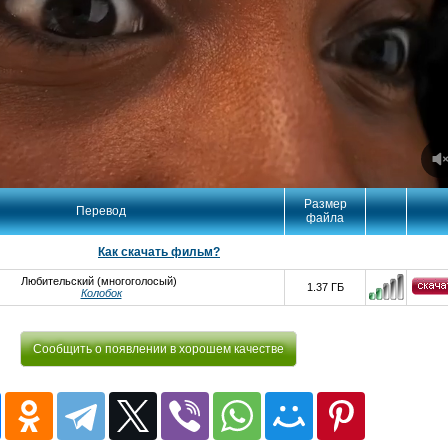
Размер
Перевод
файла
Как скачать фильм?
Любительский (многоголосый)
1.37 ГБ
Колобок
Сообщить о появлении в хорошем качестве