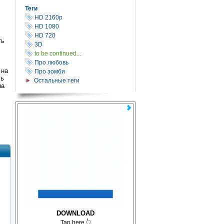
Теги
HD 2160р
HD 1080
HD 720
ть
3D
to be continued...
Про любовь
 на
Про зомби
ль
Остальные теги
на
DOWNLOAD
Tap here 👆