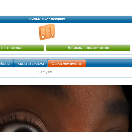
Фильм в коллекциях
 все коллекции
Добавить в свои коллекции
ейлеры
Кадры из фильма
С фильмом смотрят
Загрузка...