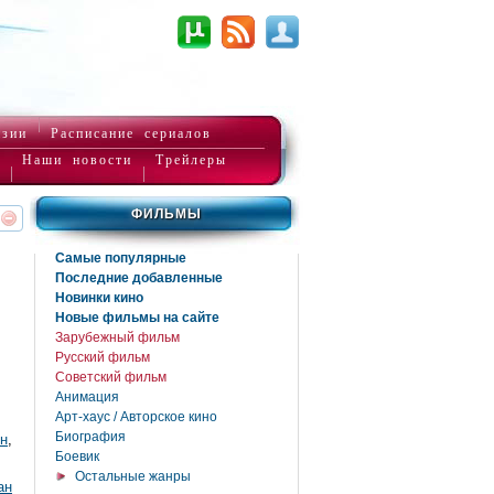
нзии
Расписание сериалов
Наши новости
Трейлеры
ФИЛЬМЫ
реть
интересует
Самые популярные
Последние добавленные
Новинки кино
Новые фильмы на сайте
Зарубежный фильм
Русский фильм
Советский фильм
Анимация
Арт-хаус / Авторское кино
Биография
н
,
Боевик
Остальные жанры
ан