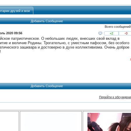
тарии друзей и мои
Добавить Сообщение
Всего сообщений
юль 2020 09:56
+2
-0
йское патриотическое. О небольших людях, внесших свой вклад в
итие и величие Родины. Трогательно, с уместным пафосом, без особого
атического зашквара и достоверно в духе коллективизма. Очень доброе
!
Добавить Сообщение
Перейти к обсужден