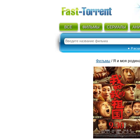
ВСЁ
ФИЛЬМЫ
СЕРИАЛЫ
АН
● Расш
Фильмы
/ Я и моя родина