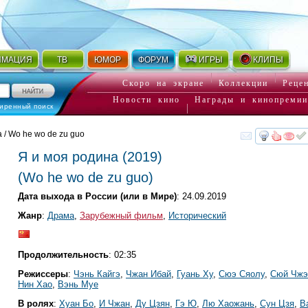
ИМАЦИЯ
ТВ
ЮМОР
ФОРУМ
ИГРЫ
КЛИПЫ
Скоро на экране
Коллекции
Реце
Новости кино
Награды и кинопремии
иренный поиск
 / Wo he wo de zu guo
смот
Я и моя родина
(2019)
(
Wo he wo de zu guo
)
Дата выхода в России (или в Мире)
: 24.09.2019
Жанр
:
Драма
,
Зарубежный фильм
,
Исторический
Продолжительность
: 02:35
Режиссеры
:
Чэнь Кайгэ
,
Чжан Ибай
,
Гуань Ху
,
Сюэ Сяолу
,
Сюй Чжэ
Нин Хао
,
Вэнь Муе
В ролях
:
Хуан Бо
,
И Чжан
,
Ду Цзян
,
Гэ Ю
,
Лю Хаожань
,
Сун Цзя
,
В