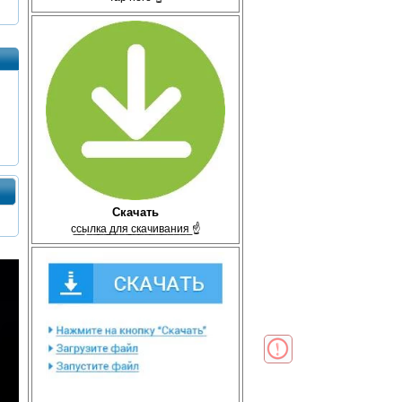
Скачать
с̲с̲ы̲л̲к̲а̲ ̲д̲л̲я̲ ̲с̲к̲а̲ч̲и̲в̲а̲н̲и̲я̲ ☝