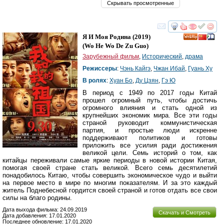
Скрывать просмотренные
смотреть
инте
Я И Моя Родина
(2019)
(
Wo He Wo De Zu Guo
)
Зарубежный фильм
,
Исторический
,
драма
Режиссеры
:
Чэнь Кайгэ
,
Чжан Ибай
,
Гуань Ху
В ролях
:
Хуан Бо
,
Ду Цзян
,
Гэ Ю
В период с 1949 по 2017 годы Китай
прошел огромный путь, чтобы достичь
огромного влияния и стать одной из
крупнейших экономик мира. Все эти годы
страной руководит коммунистическая
партия, и простые люди искренне
поддерживают политиков и готовы
приложить все усилия ради достижения
великой цели. Семь историй о том, как
китайцы переживали самые яркие периоды в новой истории Китая,
помогая своей стране стать великой. Всего семь десятилетий
понадобилось Китаю, чтобы совершить экономическое чудо и выйти
на первое место в мире по многим показателям. И за это каждый
житель Поднебесной гордится своей страной и готов отдать все свои
силы на благо родины.
Дата выхода фильма: 24.09.2019
Скачать и Смотреть
Дата добавления: 17.01.2020
Последнее обновление: 17.01.2020