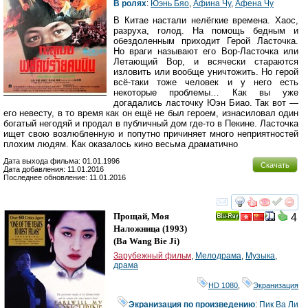
В ролях
:
Юэнь Бяо
,
Афина Чу
,
Афена Чу
В Китае настали нелёгкие времена. Хаос,
разруха, голод. На помощь бедным и
обездоленным приходит Герой Ласточка.
Но враги называют его Вор-Ласточка или
Летающий Вор, и всячески стараются
изловить или вообще уничтожить. Но герой
всё-таки тоже человек и у него есть
некоторые проблемы… Как вы уже
догадались ласточку Юэн Биао. Так вот —
его невесту, в то время как он ещё не был героем, изнасиловал один
богатый негодяй и продал в публичный дом где-то в Пекине. Ласточка
ищет свою возлюбленную и попутно причиняет много неприятностей
плохим людям. Как оказалось кино весьма драматично
Дата выхода фильма: 01.01.1996
Скачать
Дата добавления: 11.01.2016
Последнее обновление: 11.01.2016
смотреть
инте
Прощай, Моя
4
Ray
Наложница
(1993)
(
Ba Wang Bie Ji
)
Зарубежный фильм
,
Мелодрама
,
Музыка
,
драма
HD 1080
,
Экранизация
Экранизация по произведению
:
Пик Ва Ли