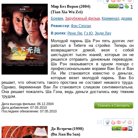
смотреть
инте
Мир Без Воров
(2004)
1
(
Tian Xia Wu Zei
)
Боевик
,
Зарубежный фильм
,
Криминал
,
драма
Режиссер
:
Фэн Сяоган
В ролях
:
Рене Лю
,
Гэ Ю
,
Энди Лау
Молодой парень Ша Рэн пять долгих лет
работал в Тибете на стройке. Теперь он
возвращается домой, везя с собой
шестьдесят тысяч юаней, которые он не
решился отправить денежным переводом.
Ша Рэн оказывается в одном поезде с
профессиональными ворами Ван Бо и Ван
Ли. Им становится известно о деньгах,
которые везет молодой парень. Ван Бо
решает, что обчистить такого простака не составит никакого труда.
Однако, беременная Ван Ли становится слишком сентиментальна.
Она решает пожалеть Ша Гэна, ведь деньги достались ему тяжким
трудом.
Дата выхода фильма: 06.12.2004
Скачать и Смотреть
Дата добавления: 07.05.2010
Последнее обновление: 07.05.2010
смотреть
инте
До Встречи
(1998)
(
Bu Jian Bu San
)