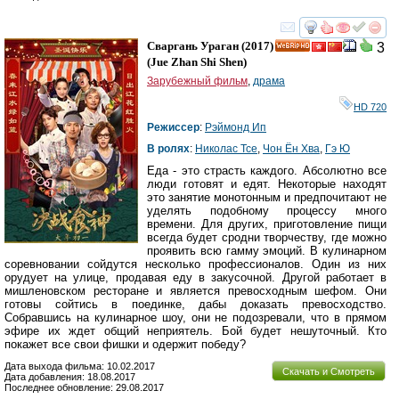
смотреть
инте
Сваргань Ураган
(2017)
3
HD
(
Jue Zhan Shi Shen
)
Зарубежный фильм
,
драма
HD 720
Режиссер
:
Рэймонд Ип
В ролях
:
Николас Тсе
,
Чон Ён Хва
,
Гэ Ю
Еда - это страсть каждого. Абсолютно все
люди готовят и едят. Некоторые находят
это занятие монотонным и предпочитают не
уделять подобному процессу много
времени. Для других, приготовление пищи
всегда будет сродни творчеству, где можно
проявить всю гамму эмоций. В кулинарном
соревновании сойдутся несколько профессионалов. Один из них
орудует на улице, продавая еду в закусочной. Другой работает в
мишленовском ресторане и является превосходным шефом. Они
готовы сойтись в поединке, дабы доказать превосходство.
Собравшись на кулинарное шоу, они не подозревали, что в прямом
эфире их ждет общий неприятель. Бой будет нешуточный. Кто
покажет все свои фишки и одержит победу?
Дата выхода фильма: 10.02.2017
Скачать и Смотреть
Дата добавления: 18.08.2017
Последнее обновление: 29.08.2017