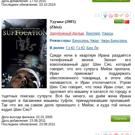
Дата добавления: 17.03.2010
Последнее обновление: 03.10.2019
смотреть
инте
Удушье
(2005)
(
Zhixi
)
Зарубежный фильм
,
Триллер
,
Ужасы
Режиссеры
:
Бинцзянь Чжан
,
Чжан Бинцзянь
В ролях
:
Гэ Ю
,
Гэ Ю
,
Бин Ли
Среди ночи в квартире Ирана раздаётся
телефонный звонок. Звонит его
взволнованный друг Шен Сяо, который
говорит, что его супруга Мейзи пропала.
Иран приезжает поддержать
обеспокоенного товарища, в итоге оба
напиваются, и Иран отключается. Утром
Шен Сяо говорит, что пока Иран спал, он
одолжил его машину и катался по городу в
тщетных поисках супруги. Всё бы ничего, но днём жена Ирана
находит в багажнике машины туфли, принадлежавшие пропавшей.
Так что же на самом деле произошло с Мейзи, и куда той ночью
ездил Шен Сяо?
Дата выхода фильма: 01.01.2005
Скачать
Дата добавления: 23.08.2011
Последнее обновление: 23.08.2011