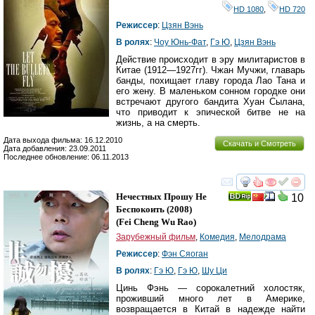
HD 1080
,
HD 720
Режиссер
:
Цзян Вэнь
В ролях
:
Чоу Юнь-Фат
,
Гэ Ю
,
Цзян Вэнь
Действие происходит в эру милитаристов в
Китае (1912—1927гг). Чжан Мучжи, главарь
банды, похищает главу города Лао Тана и
его жену. В маленьком сонном городке они
встречают другого бандита Хуан Сылана,
что приводит к эпической битве не на
жизнь, а на смерть.
Дата выхода фильма: 16.12.2010
Скачать и Смотреть
Дата добавления: 23.09.2011
Последнее обновление: 06.11.2013
смотреть
инте
Нечестных Прошу Не
10
Беспокоить
(2008)
(
Fei Cheng Wu Rao
)
Зарубежный фильм
,
Комедия
,
Мелодрама
Режиссер
:
Фэн Сяоган
В ролях
:
Гэ Ю
,
Гэ Ю
,
Шу Ци
Цинь Фэнь — сорокалетний холостяк,
проживший много лет в Америке,
возвращается в Китай в надежде найти