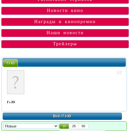
Новости кино
Награды и кинопремии
Наши новости
Трейлеры
Гэ Ю
Гэ Ю
Всё
/ Гэ Ю
15
25
50