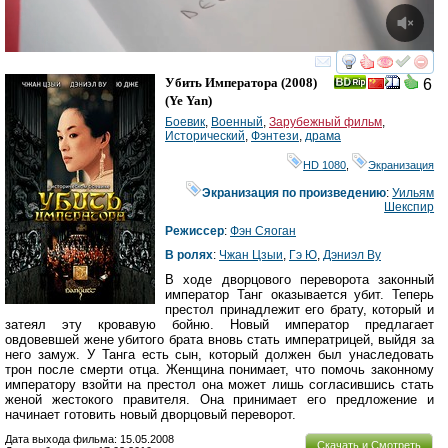
смотреть
инте
Убить Императора
(2008)
6
(
Ye Yan
)
Боевик
,
Военный
,
Зарубежный фильм
,
Исторический
,
Фэнтези
,
драма
HD 1080
,
Экранизация
Экранизация по произведению
:
Уильям
Шекспир
Режиссер
:
Фэн Сяоган
В ролях
:
Чжан Цзыи
,
Гэ Ю
,
Дэниэл Ву
В ходе дворцового переворота законный
император Танг оказывается убит. Теперь
престол принадлежит его брату, который и
затеял эту кровавую бойню. Новый император предлагает
овдовевшей жене убитого брата вновь стать императрицей, выйдя за
него замуж. У Танга есть сын, который должен был унаследовать
трон после смерти отца. Женщина понимает, что помочь законному
императору взойти на престол она может лишь согласившись стать
женой жестокого правителя. Она принимает его предложение и
начинает готовить новый дворцовый переворот.
Дата выхода фильма: 15.05.2008
Скачать и Смотреть