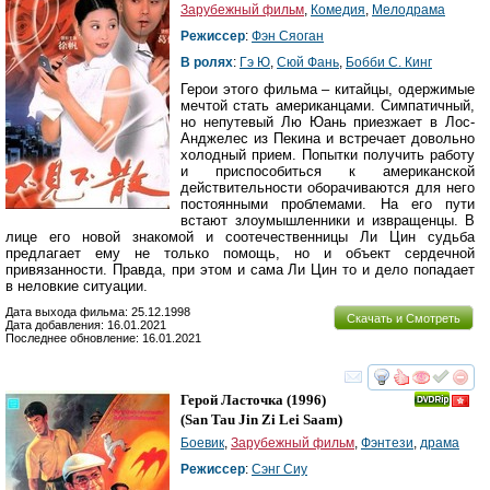
Зарубежный фильм
,
Комедия
,
Мелодрама
Режиссер
:
Фэн Сяоган
В ролях
:
Гэ Ю
,
Сюй Фань
,
Бобби С. Кинг
Герои этого фильма – китайцы, одержимые
мечтой стать американцами. Симпатичный,
но непутевый Лю Юань приезжает в Лос-
Анджелес из Пекина и встречает довольно
холодный прием. Попытки получить работу
и приспособиться к американской
действительности оборачиваются для него
постоянными проблемами. На его пути
встают злоумышленники и извращенцы. В
лице его новой знакомой и соотечественницы Ли Цин судьба
предлагает ему не только помощь, но и объект сердечной
привязанности. Правда, при этом и сама Ли Цин то и дело попадает
в неловкие ситуации.
Дата выхода фильма: 25.12.1998
Скачать и Смотреть
Дата добавления: 16.01.2021
Последнее обновление: 16.01.2021
смотреть
инте
Герой Ласточка
(1996)
(
San Tau Jin Zi Lei Saam
)
Боевик
,
Зарубежный фильм
,
Фэнтези
,
драма
Режиссер
:
Сэнг Сиу