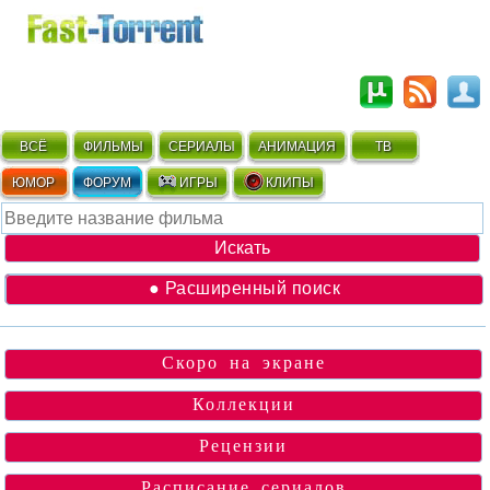
ВСЁ
ФИЛЬМЫ
СЕРИАЛЫ
АНИМАЦИЯ
ТВ
ЮМОР
ФОРУМ
ИГРЫ
КЛИПЫ
● Расширенный поиск
Скоро на экране
Коллекции
Рецензии
Расписание сериалов