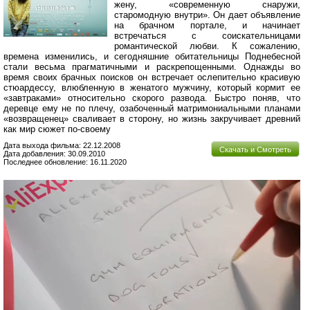
жену, «современную снаружи,
старомодную внутри». Он дает объявление
на брачном портале, и начинает
встречаться с соискательницами
романтической любви. К сожалению,
времена изменились, и сегодняшние обитательницы Поднебесной
стали весьма прагматичными и раскрепощенными. Однажды во
время своих брачных поисков он встречает ослепительно красивую
стюардессу, влюбленную в женатого мужчину, который кормит ее
«завтраками» относительно скорого развода. Быстро поняв, что
деревце ему не по плечу, озабоченный матримониальными планами
«возвращенец» сваливает в сторону, но жизнь закручивает древний
как мир сюжет по-своему
Дата выхода фильма: 22.12.2008
Скачать и Смотреть
Дата добавления: 30.09.2010
Последнее обновление: 16.11.2020