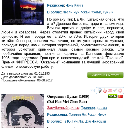
Режиссер
:
Чэнь Кайгэ
В ролях
:
Лесли Чун
,
Чжан Фэнъи
,
Гун Ли
По роману Пик Ва Ли. Китайская опера. Что
это? Древние божества, цари и наложницы.
Вечная притча о добре и зле, верности,
любви и коварстве. Через столетия пронес китайский народ свои
ценности. И вот череда лет с 20-х по 70-е. История двух актеров
китайской оперы, сначала мальчиков, потом уже взрослых мужчин,
проходит перед нами, история жертвенной, романтической любви, в
которой усмотрит криминал лишь самый косный ханжа. Эта
необычайно красивая, поэтичная картина на Каннском фестивале
1993 года поделила Гран-при с новозеландской лентой "Пианино".
Премия ФИПРЕССИ. "Оскарные" номинации за лучший иностранный
фильм, операторскую работу.
Дата выхода фильма: 01.01.1993
Скачать и Смотреть
Дата добавления: 27.10.2008
Последнее обновление: 06.08.2017
смотреть
инте
Операция «Пума»
(1989)
(
Dai Hao Mei Zhou Bao
)
Зарубежный фильм
,
Триллер
,
драма
Режиссеры
:
Фэнлян Ян
,
Чжан Имоу
В ролях
:
Гэ Ю
,
Гун Ли
,
Цзя Чжаоцзи