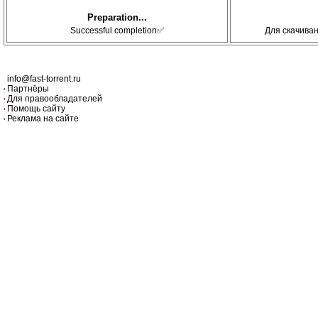
Preparation...
Successful completion✅
Для скачива
info@fast-torrent.ru
Партнёры
Для правообладателей
Помощь сайту
Реклама на сайте