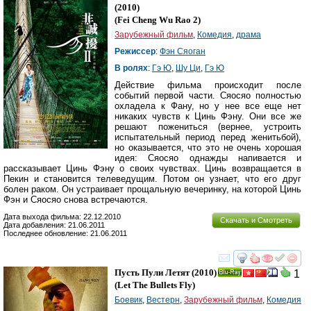
(2010)
(
Fei Cheng Wu Rao 2
)
Зарубежный фильм
,
Комедия
,
драма
Режиссер
:
Фэн Сяоган
В ролях
:
Гэ Ю
,
Шу Ци
,
Гэ Ю
Действие фильма происходит после
событий первой части. Сяосяо полностью
охладела к Фану, но у нее все еще нет
никаких чувств к Цинь Фэну. Они все же
решают пожениться (вернее, устроить
испытательный период перед женитьбой),
но оказывается, что это не очень хорошая
идея: Сяосяо однажды напивается и
рассказывает Цинь Фэну о своих чувствах. Цинь возвращается в
Пекин и становится телеведущим. Потом он узнает, что его друг
болен раком. Он устраивает прощальную вечеринку, на которой Цинь
Фэн и Сяосяо снова встречаются.
Дата выхода фильма: 22.12.2010
Скачать и Смотреть
Дата добавления: 21.06.2011
Последнее обновление: 21.06.2011
смотреть
инте
Пусть Пули Летят
(2010)
1
Ray
(
Let The Bullets Fly
)
Боевик
,
Вестерн
,
Зарубежный фильм
,
Комедия