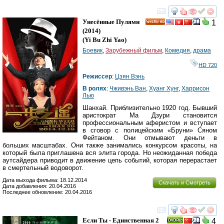
смотреть
инте
Унесённые Пулями
1
HD
(2014)
(
Yi Bu Zhi Yao
)
Боевик
,
Зарубежный фильм
,
Комедия
,
драма
HD 720
Режиссер
:
Цзян Вэнь
В ролях
:
Чживэнь Ван
,
Хуанг Хунг
,
Харрисон
Лью
Шанхай. Приблизительно 1920 год. Бывший
аристократ Ма Дзури становится
профессиональным аферистом и вступает
в сговор с полицейским «Бруни» Сяном
Фейтаном. Они отмывают деньги в
больших масштабах. Они также занимались конкурсом красоты, на
который была приглашена вся элита города. Но неожиданная победа
аутсайдера приводит в движение цепь событий, которая перерастает
в смертельный водоворот.
Дата выхода фильма: 18.12.2014
Скачать и Смотреть
Дата добавления: 20.04.2016
Последнее обновление: 20.04.2016
смотреть
инте
Если Ты - Единственная 2
4