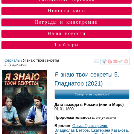
Новости кино
Награды и кинопремии
Наши новости
Трейлеры
Сериалы
/ Я знаю твои секреты
5. Гладиатор
смотреть
инте
Я знаю твои секреты 5.
Гладиатор
(2021)
Следите за сериалом?
Дата выхода в России (или в Мире)
:
01.01.1800
Продолжительность
:
не указана
В ролях
:
Ольга Прокофьева
,
Владислав Ветров
,
Екатерина Казакова
,