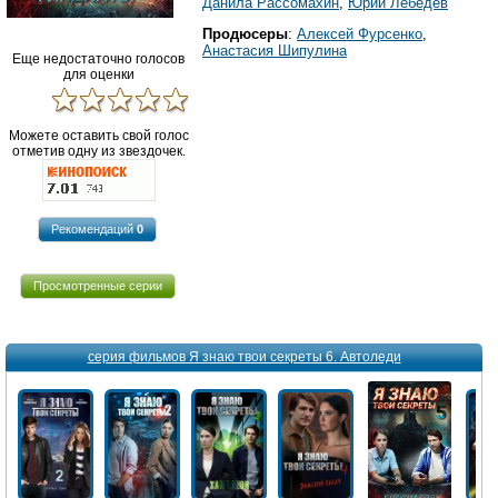
Данила Рассомахин
,
Юрий Лебедев
Продюсеры
:
Алексей Фурсенко
,
Анастасия Шипулина
Еще недостаточно голосов
для оценки
Можете оставить свой голос
отметив одну из звездочек.
Рекомендаций
0
Просмотренные серии
серия фильмов Я знаю твои секреты 6. Автоледи