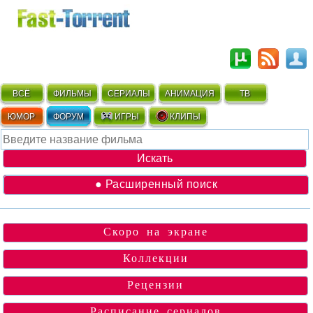
ВСЁ
ФИЛЬМЫ
СЕРИАЛЫ
АНИМАЦИЯ
ТВ
ЮМОР
ФОРУМ
ИГРЫ
КЛИПЫ
● Расширенный поиск
Скоро на экране
Коллекции
Рецензии
Расписание сериалов