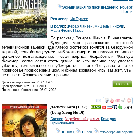
Экранизация по произведению
:
Роберт
Шекли
Режиссер
:
Ив Буассе
В ролях
:
Жерар Ланвен
,
Мишель Пикколи
,
Мари-Франс Пизье
По рассказу Роберта Шекли. В недалеком
будущем мир развлекается жестокой
телевизионной забавой, где пятеро охотников гонятся за безоружной
жертвой; если беглец сумеет избежать смерти, он получит солидное
денежное вознаграждение. Новая жертва, безработный Франсуа
Жакемар, соглашается стать дичью, но чем дальше ему удается
убежать, тем сильнее он убеждается — его бег давно и четко
прорисован продюсерами шоу, и финал кровавой игры зависит, увы,
не от него. Франсуа меняет правила...
Дата выхода фильма: 26.01.1983
Скачать
Дата добавления: 10.07.2011
Последнее обновление: 05.01.2022
смотреть
инте
Доспехи Бога
(1987)
399
Ray
(
Long Xiong Hu Di
)
Боевик
,
Зарубежный фильм
,
Комедия
,
Приключения
HD 1080
,
HD 720
,
Режиссерская версия