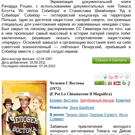
Экранизация документальной книги
Ричарда Рэшки, с использованием документальных книг Томаса
Блэтта 'Из пепла Собибора' и Станислава Шмайзнера 'Ад в
Собиборе'. Собибор — гитлеровский концлагерь на территории
Польши, один из десятков нацистских лагерей смерти, построенных
специально для уничтожения евреев из завоеванных немцами стран.
Был закрыт по личному распоряжению СС Гиммлера после того, как
в нем произошел самый массовый в истории лагерей смерти побег
заключенных, решивших оказать сопротивление нацистскому
«порядку». Основной замысел и организацию восстания взял на себя
советский военнопленный — лейтенант Печерский, прибывший в
Собибор вместе с группой солдат-евреев.
Дата выхода фильма: 12.04.1987
Скачать и Смотреть
Дата добавления: 18.08.2011
Последнее обновление: 07.04.2022
смотреть
инте
Человек С Востока
2
(1972)
(
E Poi Lo Chiamarono Il Magnifico
)
Боевик
,
Вестерн
,
Зарубежный фильм
,
Комедия
Режиссер
:
Энцо Барбони
В ролях
:
Теренс Хилл
,
Грегори Уэлкотт
,
Янти
Соммер
Забавные приключения молодого
чопорного англичанина Томаса на Диком