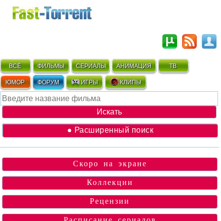
ВСЁ
ФИЛЬМЫ
СЕРИАЛЫ
АНИМАЦИЯ
ТВ
ЮМОР
ФОРУМ
ИГРЫ
КЛИПЫ
● Расширенный поиск
Скоро на экране
Коллекции
Рецензии
Расписание сериалов