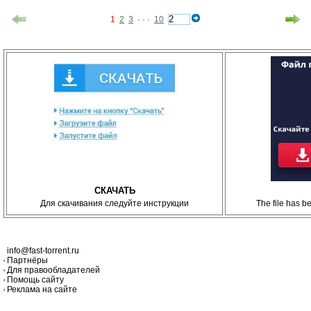
1
2
3
· · ·
10
СКАЧАТЬ
Для скачивания следуйте инструкции
The file has 
info@fast-torrent.ru
Партнёры
Для правообладателей
Помощь сайту
Реклама на сайте