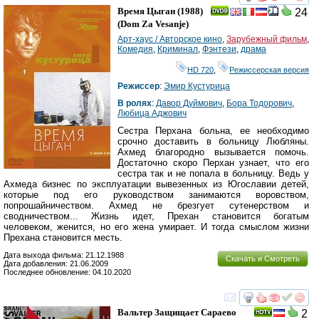
смотреть
инте
Время Цыган
(1988)
24
(
Dom Za Vesanje
)
Арт-хаус / Авторское кино
,
Зарубежный фильм
,
Комедия
,
Криминал
,
Фэнтези
,
драма
HD 720
,
Режиссерская версия
Режиссер
:
Эмир Кустурица
В ролях
:
Давор Дуймович
,
Бора Тодорович
,
Любица Аджович
Сестра Перхана больна, ее необходимо
срочно доставить в больницу Любляны.
Ахмед благородно вызывается помочь.
Достаточно скоро Перхан узнает, что его
сестра так и не попала в больницу. Ведь у
Ахмеда бизнес по эксплуатации вывезенных из Югославии детей,
которые под его руководством занимаются воровством,
попрошайничеством. Ахмед не брезгует сутенерством и
сводничеством... Жизнь идет, Прехан становится богатым
человеком, женится, но его жена умирает. И тогда смыслом жизни
Прехана становится месть.
Дата выхода фильма: 21.12.1988
Скачать и Смотреть
Дата добавления: 21.06.2009
Последнее обновление: 04.10.2020
смотреть
инте
Вальтер Защищает Сараево
2