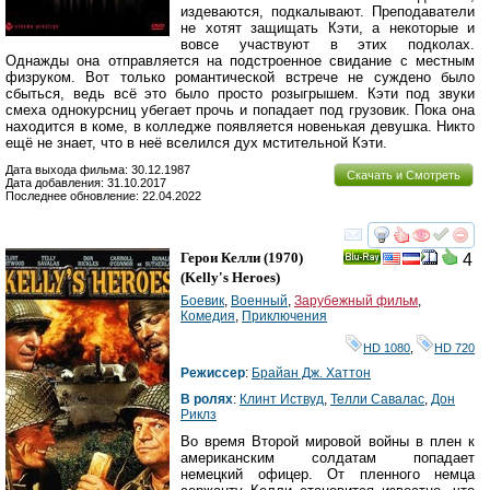
издеваются, подкалывают. Преподаватели
не хотят защищать Кэти, а некоторые и
вовсе участвуют в этих подколах.
Однажды она отправляется на подстроенное свидание с местным
физруком. Вот только романтической встрече не суждено было
сбыться, ведь всё это было просто розыгрышем. Кэти под звуки
смеха однокурсниц убегает прочь и попадает под грузовик. Пока она
находится в коме, в колледже появляется новенькая девушка. Никто
ещё не знает, что в неё вселился дух мстительной Кэти.
Дата выхода фильма: 30.12.1987
Скачать и Смотреть
Дата добавления: 31.10.2017
Последнее обновление: 22.04.2022
смотреть
инте
Герои Келли
(1970)
4
Ray
(
Kelly's Heroes
)
Боевик
,
Военный
,
Зарубежный фильм
,
Комедия
,
Приключения
HD 1080
,
HD 720
Режиссер
:
Брайан Дж. Хаттон
В ролях
:
Клинт Иствуд
,
Телли Савалас
,
Дон
Риклз
Во время Второй мировой войны в плен к
американским солдатам попадает
немецкий офицер. От пленного немца