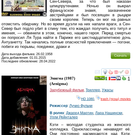
Сен-Севера, за что был наказан
шпицпрутенами. Ночью он выкрал
французское знамя, захваченное
австрийцами и был посвящен в рыцари
своим королем. Теперь он мог на равных
отомстить обидчику. Но во время дуэли на них напали враги, а Сен-
Север был подло убит в спину тем, кто жаждал получить его титул и
имения, — обвинили в этом, конечно, нашего героя. Перед смертью
он попросил Ля Тура найти в Париже его шестнадцатилетнюю дочь
Антуанетту. Так начались полные опасностей приключения — погони,
побеги из тюрьмы, поединки, драки и
Дата выхода фильма: 26.02.1958
Скачать
Дата добавления: 01.01.2015
Последнее обновление: 28.04.2022
смотреть
инте
Энигма
(1987)
1
Ray
(
Aenigma
)
Зарубежный фильм
,
Триллер
,
Ужасы
HD 1080
,
trash (трэш) movies
Режиссер
:
Лучио Фульчи
В ролях
:
Джаред Мартин
,
Лара Нашински
,
Улли Рейнталер
Кэти – молодая студентка из женского
колледжа. Одноклассницы ненавидят её.
Они постоянно насмехаются над Кэти,