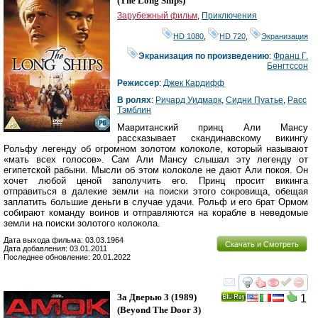
(
The Long Ships
)
Зарубежный фильм
,
Приключения
HD 1080
,
HD 720
,
Экранизация
Экранизация по произведению
:
Франц Г.
Бенгтссон
Режиссер
:
Джек Кардифф
В ролях
:
Ричард Уидмарк
,
Сидни Пуатье
,
Расс
Тэмблин
Мавританский принц Али Мансу
рассказывает скандинавскому викингу
Рольфу легенду об огромном золотом колоколе, который называют
«мать всех голосов». Сам Али Мансу слышал эту легенду от
египетской рабыни. Мысли об этом колоколе не дают Али покоя. Он
хочет любой ценой заполучить его. Принц просит викинга
отправиться в далекие земли на поиски этого сокровища, обещая
заплатить большие деньги в случае удачи. Рольф и его брат Ормом
собирают команду воинов и отправляются на корабле в неведомые
земли на поиски золотого колокола.
Дата выхода фильма: 03.03.1964
Скачать и Смотреть
Дата добавления: 03.01.2011
Последнее обновление: 20.01.2022
смотреть
инте
За Дверью 3
(1989)
1
Ray
(
Beyond The Door 3
)