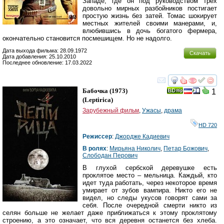
Западе, где он под руководством трёх
довольно мирных разбойников постигает
простую жизнь без затей. Томас шокирует
местных жителей своими манерами, и,
влюбившись в дочь богатого фермера,
окончательно становится посмешищем. Но не надолго.
Дата выхода фильма: 28.09.1972
Скачать
Дата добавления: 25.10.2010
Последнее обновление: 17.03.2022
смотреть
инте
Бабочка
(1973)
1
(
Leptirica
)
Зарубежный фильм
,
Ужасы
,
драма
HD 720
Режиссер
:
Джордже Кадиевич
В ролях
:
Мирьяна Николич
,
Петар Божович
,
Слободан Перович
В глухой сербской деревушке есть
проклятое место – мельница. Каждый, кто
идет туда работать, через некоторое время
умирает от зубов вампира. Никто его не
видел, но следы укусов говорят сами за
себя. После очередной смерти никто из
селян больше не желает даже приближаться к этому проклятому
строению, а это означает, что вся деревня останется без хлеба.