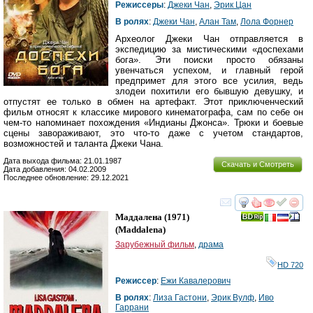
Режиссеры
:
Джеки Чан
,
Эрик Цан
В ролях
:
Джеки Чан
,
Алан Там
,
Лола Форнер
Археолог Джеки Чан отправляется в
экспедицию за мистическими «доспехами
бога». Эти поиски просто обязаны
увенчаться успехом, и главный герой
предпримет для этого все усилия, ведь
злодеи похитили его бывшую девушку, и
отпустят ее только в обмен на артефакт. Этот приключенческий
фильм относят к классике мирового кинематографа, сам по себе он
чем-то напоминает похождения «Индианы Джонса». Трюки и боевые
сцены завораживают, это что-то даже с учетом стандартов,
возможностей и таланта Джеки Чана.
Дата выхода фильма: 21.01.1987
Скачать и Смотреть
Дата добавления: 04.02.2009
Последнее обновление: 29.12.2021
смотреть
инте
Маддалена
(1971)
(
Maddalena
)
Зарубежный фильм
,
драма
HD 720
Режиссер
:
Ежи Кавалерович
В ролях
:
Лиза Гастони
,
Эрик Вулф
,
Иво
Гаррани