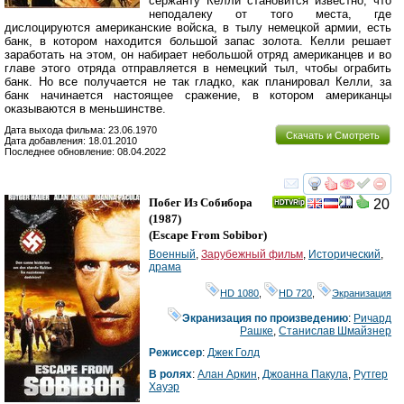
сержанту Келли становится известно, что
неподалеку от того места, где
дислоцируются американские войска, в тылу немецкой армии, есть
банк, в котором находится большой запас золота. Келли решает
заработать на этом, он набирает небольшой отряд американцев и во
главе этого отряда отправляется в немецкий тыл, чтобы ограбить
банк. Но все получается не так гладко, как планировал Келли, за
банк начинается настоящее сражение, в котором американцы
оказываются в меньшинстве.
Дата выхода фильма: 23.06.1970
Скачать и Смотреть
Дата добавления: 18.01.2010
Последнее обновление: 08.04.2022
смотреть
инте
Побег Из Собибора
20
(1987)
(
Escape From Sobibor
)
Военный
,
Зарубежный фильм
,
Исторический
,
драма
HD 1080
,
HD 720
,
Экранизация
Экранизация по произведению
:
Ричард
Рашке
,
Станислав Шмайзнер
Режиссер
:
Джек Голд
В ролях
:
Алан Аркин
,
Джоанна Пакула
,
Рутгер
Хауэр