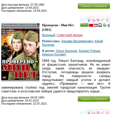
Дата выхода фильма: 07.09.1960
Скачать и Смотреть
Дата добавления: 13.09.2021
Последнее обновление: 14.09.2021
смотреть
инте
Проверено - Мин Нет
6
(1965)
Военный
,
Советский фильм
Режиссеры
:
Здравко Велимирович
,
Юрий
Лысенко
В ролях
:
Ольга Лысенко
,
Бранко Плеша
,
Никола Попович
1944 год. Ликует Белград, освобожденный
от фашистских захватчиков. Но не знают
люди, какая опасность их ожидает.
Отступая, гитлеровцы решили взорвать
город. На поверхности саперы
прощупывают каждый уголок и делают
надпись: «Проверено — мин нет». А
заминирована глубоко под землей городская канализация. Группе
советских и югославских бойцов удается предотвратить взрыв…
Дата выхода фильма: 09.05.1965
Скачать и Смотреть
Дата добавления: 24.01.2013
Последнее обновление: 22.07.2021