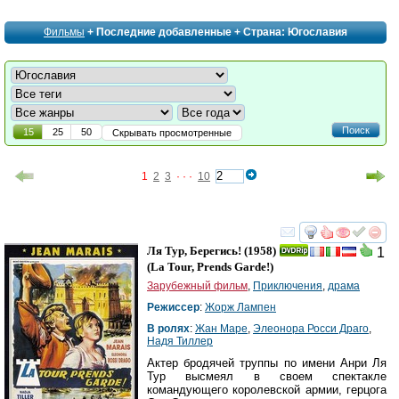
Фильмы
+ Последние добавленные + Страна: Югославия
Поиск
15
25
50
Скрывать просмотренные
1
2
3
· · ·
10
смотреть
инте
Ля Тур, Берегись!
(1958)
1
(
La Tour, Prends Garde!
)
Зарубежный фильм
,
Приключения
,
драма
Режиссер
:
Жорж Лампен
В ролях
:
Жан Маре
,
Элеонора Росси Драго
,
Надя Тиллер
Актер бродячей труппы по имени Анри Ля
Тур высмеял в своем спектакле
командующего королевской армии, герцога