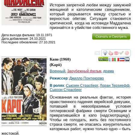
История запретной любви между замужней
женщиной и католическим священником,
который разрывается между страстью и
верностью обетам. Ситуация становится
критической, когда на исповеди Маддалена
признаётся в убийстве собственного мужа.
Дата выхода фильма: 19.11.1971
Скачать и Смотреть
Дата добавления: 24.10.2021
Последнее обновление: 27.10.2021
смотреть
инте
Капо
(1960)
(
Kapò
)
Военный
,
Зарубежный фильм
,
драма
Режиссер
:
Джилло Понтекорво
В ролях
:
Сьюзен Страсберг
,
Лоран Терзиефф
,
Сьюзэн Страсберг
Основанная на реальных фактах, история
нравственного падения еврейской девушки,
попавшей в невообразимые условия
гитлеровской фабрики смерти Освенцим и
превратившейся в капо (надсмотрщицу).
Чтобы не голодать, жить без постоянного
страха смерти, не опасаясь изнурительных
каторжных работ, нужно только одно – быть
жестокой.