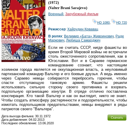
(1972)
(
Valter Brani Sarajevo
)
Военный
,
Зарубежный фильм
HD 1080
,
HD 720
Режиссер
:
Хайрудин Крвавац
В ролях
:
Велимир «Бата» Живоинович
,
Раде
Маркович
,
Любиша Самарджич
Если не считать СССР, нигде фашисты во
время Второй Мировой войны не встречали
столь ожесточенного сопротивления, как в
Югославии. Вот и в Сараеве германское
командование сознает, что настоящим
хозяином города является не оккупационная власть, а неуловимый
партизанский командир Вальтер и его боевые друзья. А ведь именно
через Сараево немцы собираются перебросить горючее, чтобы
спасти отступающую танковую армию. Фашисты решили
использовать сильную сторону своего противника и взорвать
подпольную организацию изнутри. В отряде отлично поставлена
конспирация. Кто такой Вальтер и как он выглядит, никто не знает.
Чтобы создать атмосферу растерянности и подозрительности, чтобы
измотать подпольщиков предательствами, немцы внедряют в ряды
патриотов своего "Вальтера".
Дата выхода фильма: 30.11.1972
Скачать
Дата добавления: 04.02.2013
Последнее обновление: 13.06.2020