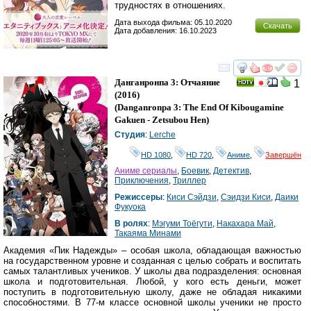
трудностях в отношениях.
Дата выхода фильма: 05.10.2020
Скачать
Дата добавления: 16.10.2023
смотреть
инте
Данганронпа 3: Отчаяние
1
(2016)
(
Danganronpa 3: The End Of Kibougamine
Gakuen - Zetsubou Hen
)
Студия
:
Lerche
HD 1080
,
HD 720
,
Аниме
,
Завершён
Аниме сериалы
,
Боевик
,
Детектив
,
Приключения
,
Триллер
Режиссеры
:
Киси Сэйдзи
,
Сэидзи Киси
,
Даики
Фукуока
В ролях
:
Мэгуми Тоёгути
,
Накахара Май
,
Такаяма Минами
Академия «Пик Надежды» – особая школа, обладающая важностью
на государственном уровне и созданная с целью собрать и воспитать
самых талантливых учеников. У школы два подразделения: основная
школа и подготовительная. Любой, у кого есть деньги, может
поступить в подготовительную школу, даже не обладая никакими
способностями. В 77-м классе основной школы ученики не просто