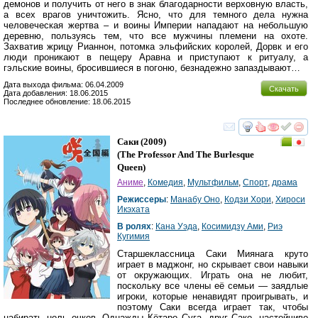
демонов и получить от него в знак благодарности верховную власть,
а всех врагов уничтожить. Ясно, что для темного дела нужна
человеческая жертва – и воины Империи нападают на небольшую
деревню, пользуясь тем, что все мужчины племени на охоте.
Захватив жрицу Рианнон, потомка эльфийских королей, Дорвк и его
люди проникают в пещеру Аравна и приступают к ритуалу, а
гэльские воины, бросившиеся в погоню, безнадежно запаздывают…
Дата выхода фильма: 06.04.2009
Скачать
Дата добавления: 18.06.2015
Последнее обновление: 18.06.2015
смотреть
инте
Саки
(2009)
(
The Professor And The Burlesque
Queen
)
Аниме
,
Комедия
,
Мультфильм
,
Спорт
,
драма
Режиссеры
:
Манабу Оно
,
Кодзи Хори
,
Хироси
Икэхата
В ролях
:
Кана Уэда
,
Косимидзу Ами
,
Риэ
Кугимия
Старшеклассница Саки Миянага круто
играет в маджонг, но скрывает свои навыки
от окружающих. Играть она не любит,
поскольку все члены её семьи — заядлые
игроки, которые ненавидят проигрывать, и
поэтому Саки всегда играет так, чтобы
набирать ноль очков. Однажды Кётаро Суга, друг Сако, настойчиво