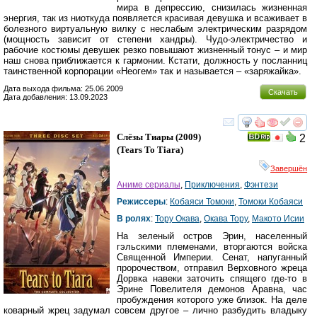
мира в депрессию, снизилась жизненная
энергия, так из ниоткуда появляется красивая девушка и всаживает в
болезного виртуальную вилку с неслабым электрическим разрядом
(мощность зависит от степени хандры). Чудо-электричество и
рабочие костюмы девушек резко повышают жизненный тонус – и мир
наш снова приближается к гармонии. Кстати, должность у посланниц
таинственной корпорации «Неогем» так и называется – «заряжайка».
Дата выхода фильма: 25.06.2009
Скачать
Дата добавления: 13.09.2023
смотреть
инте
Слёзы Тиары
(2009)
2
(
Tears To Tiara
)
Завершён
Аниме сериалы
,
Приключения
,
Фэнтези
Режиссеры
:
Кобаяси Томоки
,
Томоки Кобаяси
В ролях
:
Тору Окава
,
Окава Тору
,
Макото Исии
На зеленый остров Эрин, населенный
гэльскими племенами, вторгаются войска
Священной Империи. Сенат, напуганный
пророчеством, отправил Верховного жреца
Дорвка навеки заточить спящего где-то в
Эрине Повелителя демонов Аравна, час
пробуждения которого уже близок. На деле
коварный жрец задумал совсем другое – лично разбудить владыку