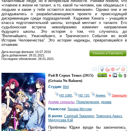
талантливые люди, но и интересные личности. Ученики поняли, что
«главное в жизни не талант, а то, какой ты человек, как общаешься с
людьми и какие у тебя остаются воспоминания». Однако они и не
догадывались о разрабатывающемся проекте и происходящей
дискриминации среди подразделений. Хаджиме Хината – учащийся
класса подготовительной школы, который мечтает о таланте. Его
судьбоносная встреча невообразимо изменяет направление
будущего школы. Это история о том, что случилось до
“Величайшего, Ужаснейшего, и Трагического События во всей
Истории Человечества”. Это история надежды, превратившейся в
отчаяние.
Дата выхода фильма: 14.07.2016
Скачать и Смотреть
Дата добавления: 28.01.2021
Последнее обновление: 28.01.2021
смотреть
инте
Рай В Серых Тонах
(2015)
9
(
Grisaia No Rakuen
)
Студия
:
8bit
HD 1080
,
HD 720
,
Аниме
,
Завершён
Аниме сериалы
,
Приключения
,
драма
Режиссер
:
Танака Мотоки
В ролях
:
Сакурай Такахиро
,
Томонага Аканэ
,
Мидзусава Кэй
Проблемы Юджи вроде бы закончились.