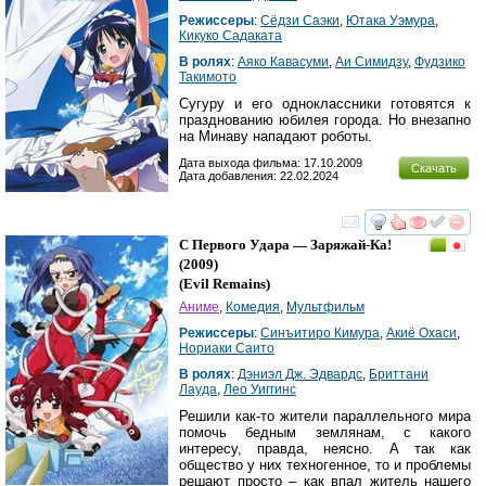
Режиссеры
:
Сёдзи Саэки
,
Ютака Уэмура
,
Кикуко Садаката
В ролях
:
Аяко Кавасуми
,
Аи Симидзу
,
Фудзико
Такимото
Сугуру и его одноклассники готовятся к
празднованию юбилея города. Но внезапно
на Минаву нападают роботы.
Дата выхода фильма: 17.10.2009
Скачать
Дата добавления: 22.02.2024
смотреть
инте
С Первого Удара — Заряжай-Ка!
(2009)
(
Evil Remains
)
Аниме
,
Комедия
,
Мультфильм
Режиссеры
:
Синъитиро Кимура
,
Акиё Охаси
,
Нориаки Саито
В ролях
:
Дэниэл Дж. Эдвардс
,
Бриттани
Лауда
,
Лео Уиггинс
Решили как-то жители параллельного мира
помочь бедным землянам, с какого
интересу, правда, неясно. А так как
общество у них техногенное, то и проблемы
решают просто – как впал житель нашего