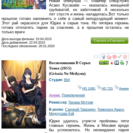
Новая опекунша — снайпер спецслужб
Асако Кусакабе — оказалась женщиной
грубоватой, но заботливой. А несколько
лет спустя и жизнь наладилась.Вот только
прошлое готово напомнить о себе в самый неподходящий момент.
Этот рай окрасился для Юджи в серые тона. Но пятёрка героинь
готова отплатить парню за спасение, а в прошлом остались не
только враги
Дата выхода фильма: 19.04.2015
Скачать и Смотреть
Дата добавления: 22.04.2015
Последнее обновление: 28.01.2020
смотреть
инте
Воспоминания В Серых
7
Тонах
(2015)
(
Grisaia No Meikyuu
)
Студия
:
8bit
HD 1080
,
HD 720
,
Аниме
Аниме
,
Приключения
Режиссер
:
Танака Мотоки
В ролях
:
Сакурай Такахиро
,
Томонага Аканэ
,
Мидзусава Кэй
Юджи удалось утрясти проблемы пяти
главных героинь. Жизнь в Михаме вроде
бы успокоилось. Но неожиданно парня