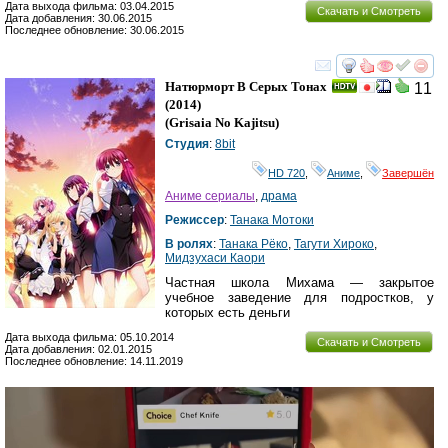
Дата выхода фильма: 03.04.2015
Скачать и Смотреть
Дата добавления: 30.06.2015
Последнее обновление: 30.06.2015
смотреть
инте
Натюрморт В Серых Тонах
11
(2014)
(
Grisaia No Kajitsu
)
Студия
:
8bit
HD 720
,
Аниме
,
Завершён
Аниме сериалы
,
драма
Режиссер
:
Танака Мотоки
В ролях
:
Танака Рёко
,
Тагути Хироко
,
Мидзухаси Каори
Частная школа Михама — закрытое
учебное заведение для подростков, у
которых есть деньги
Дата выхода фильма: 05.10.2014
Скачать и Смотреть
Дата добавления: 02.01.2015
Последнее обновление: 14.11.2019