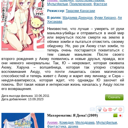
Аниме
,
Комедия
,
Короткометражка
,
Мультфильм
,
Приключения
,
Фэнтези
Режиссер
:
Такаоми Канасаки
В ролях
:
Мадзима Дзюндзи
,
Фуми Хирано
,
Ая
Хисакава
Неизвестно, что лучше – умереть от руки
маньяка-убийцы и отправиться в иной мир
или вернуться после смерти на землю в
облике зомби и пытаться отомстить своему
обидчику. Но, раз уж Аюму стал зомби, то
теперь очень постарается поквитаться с
тем самым маньяком. После своего
второго рождения у Аюму появились и новые друзья, правда, все
они немного ненормальны. Так, Ю – некромант, которая оживила
Аюму, Харуна – волшебница, которая так упорно стирала
воспоминания Аюду, что почти лишилась своих магических
способностей и теперь живет с Аюму и жарит ему яичницу, и Сера –
ниндзя-вампиресса, которая ждет, что однажды Ю захочет ей
помочь. Вот такая новая и интересная жизнь началась у Аюду после
его возвращения.
Дата выхода фильма: 10.06.2011
Скачать
Дата добавления: 13.09.2023
смотреть
инте
Махороматик: Я Дома!
(2009)
Аниме
,
Комедия
,
Мелодрама
,
Мультфильм
,
Фантастика
,
драма