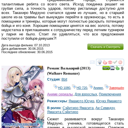
талантливые ребята со всего света. Исход поединка решает не
грубая сила, а точность ударов, потому ристалище доступно для
всех. Такахиро Мидзуно считался одним из лучших, но в старшей
школе из-за травмы был вынужден перейти в оруженосцы, то есть в
помощники и тренеры, которые могут полностью раскрыть потенциал
бойца и его коня. Хорошие помощники ценятся на вес золота, потому
недостатка в приглашениях к сотрудничеству перед летним турниром
у парня не было. Стоит ли удивляться, что все предложения
поступили от бойцов-девушек?!
Дата выхода фильма: 07.10.2013
Скачать и Смотреть
Дата добавления: 30.06.2015
Последнее обновление: 30.06.2015
смотреть
инте
Романс Валькирий
(2013)
9
(
Walkure Romanze
)
Студия
:
8bit
HD 1080
,
HD 720
,
Аниме
,
Завершён
Аниме сериалы
,
Для взрослых
,
Приключения
Режиссеры
:
Ямамото Юсукэ
,
Юсукэ Ямамото
В ролях
:
Сэйитиро Ямасита
,
Аи Симидзу
,
Ямасита Сэйитиро
Сюжет развивается вокруг Такахиро
Мидзуно, ученика, готовящегося стать
лакеем в рыцарской академии. Одержав