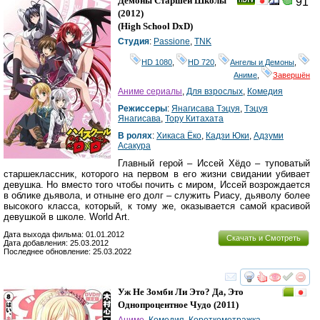
Демоны Старшей Школы
91
(2012)
(
High School DxD
)
Студия
:
Passione
,
TNK
HD 1080
,
HD 720
,
Ангелы и Демоны
,
Аниме
,
Завершён
Аниме сериалы
,
Для взрослых
,
Комедия
Режиссеры
:
Янагисава Тэцуя
,
Тэцуя
Янагисава
,
Тору Китахата
В ролях
:
Хикаса Ёко
,
Кадзи Юки
,
Адзуми
Асакура
Главный герой – Иссей Хёдо – туповатый
старшеклассник, которого на первом в его жизни свидании убивает
девушка. Но вместо того чтобы почить с миром, Иссей возрождается
в облике дьявола, и отныне его долг – служить Риасу, дьяволу более
высокого класса, который, к тому же, оказывается самой красивой
девушкой в школе. World Art.
Дата выхода фильма: 01.01.2012
Скачать и Смотреть
Дата добавления: 25.03.2012
Последнее обновление: 25.03.2022
смотреть
инте
Уж Не Зомби Ли Это? Да, Это
Однопроцентное Чудо
(2011)