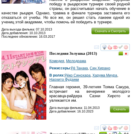
победу в рыцарском турнире своей родной
страны, он рассчитывал начать обучение в
качестве рыцаря. Однако, травма в финале турнира заставила его
отказаться от учебы. Но все же, он решил стать лакеем одной из
учениц этой академии, чтобы помочь ей победить в турнире.
Дата выхода фильма: 07.10.2013
Скачать и Смотреть
Дата добавления: 10.10.2013
Последнее обновление: 16.03.2017
смотреть
инте
Последняя Золушка
(2013)
Комедия
,
Мелодрама
Режиссеры
:
Рё Танака
,
Син Хирано
В ролях
:
Рёко Синохара
,
Харума Миура
,
Наохито Фудзики
Главная героиня, 39-летняя Тояма Сакура,
встречает на вечеринке молодого
красавца-райдера Саэки Хирото и
увлекается им.
Дата выхода фильма: 11.04.2013
Скачать
Дата добавления: 16.10.2023
смотреть
инте