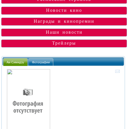
Новости кино
Награды и кинопремии
Наши новости
Трейлеры
Аи Симидзу
Фотографии