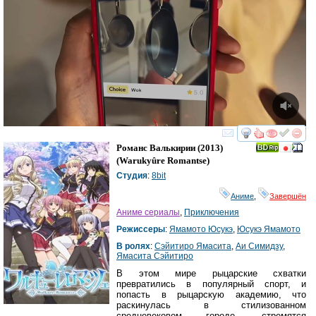
смотреть
инте
Романс Валькирии
(2013)
(
Warukyûre Romantse
)
Студия
:
8bit
Аниме
,
Завершён
Аниме сериалы
,
Приключения
Режиссеры
:
Ямамото Юсукэ
,
Юсукэ Ямамото
В ролях
:
Сэйитиро Ямасита
,
Аи Симидзу
,
Ямасита Сэйитиро
В этом мире рыцарские схватки
превратились в популярный спорт, и
попасть в рыцарскую академию, что
раскинулась в стилизованном
средневековом городе, стремятся