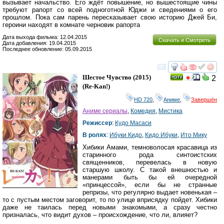
вызывает начальство. Его ждёт повышение, но вышестоящие чины
требуют рапорт со всей подноготной Юджи и сведениями о его
прошлом. Пока сам парень пересказывает свою историю Джей Би,
героини находят в комнате черновик рапорта
Дата выхода фильма: 12.04.2015
Скачать и Смотреть
Дата добавления: 19.04.2015
Последнее обновление: 05.09.2015
смотреть
инте
Шестое Чувство
(2015)
2
(
Re-Kan!
)
HD 720
,
Аниме
,
Завершён
Аниме сериалы
,
Комедия
,
Мистика
Режиссер
:
Кудо Масаси
В ролях
:
Ибуки Кидо
,
Кидо Ибуки
,
Ито Мику
Хибики Амами, темноволосая красавица из
старинного рода синтоистских
священников, перевелась в новую
старшую школу. С такой внешностью и
манерами быть бы ей очередной
«принцессой», если бы не странные
репризы, что регулярно выдает новенькая –
то с пустым местом заговорит, то по улице вприсядку пойдет. Хибики
даже не таилась перед новыми знакомыми, а сразу честно
призналась, что видит духов – происхождение, что ли, влияет?