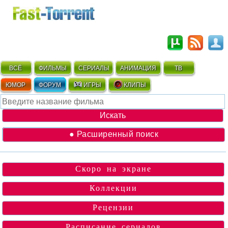
ВСЁ
ФИЛЬМЫ
СЕРИАЛЫ
АНИМАЦИЯ
ТВ
ЮМОР
ФОРУМ
ИГРЫ
КЛИПЫ
● Расширенный поиск
Скоро на экране
Коллекции
Рецензии
Расписание сериалов