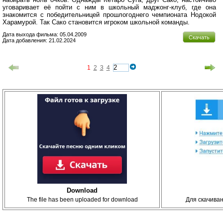
уговаривает её пойти с ним в школьный маджонг-клуб, где она
знакомится с победительницей прошлогоднего чемпионата Нодокой
Харамурой. Так Сако становится игроком школьной команды.
Дата выхода фильма: 05.04.2009
Скачать
Дата добавления: 21.02.2024
1
2
3
4
Download
The file has been uploaded for download
Для скачива