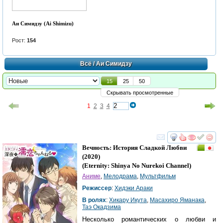
Аи Симидзу (Ai Shimizu)
Рост:
154
Всё
/ Аи Симидзу
15
25
50
Скрывать просмотренные
1
2
3
4
смотреть
инте
Вечность: История Сладкой Любви
(2020)
(
Eternity: Shinya No Nurekoi Channel
)
Аниме
,
Мелодрама
,
Мультфильм
Режиссер
:
Хидэки Араки
В ролях
:
Хикару Икута
,
Масахиро Яманака
,
Таэ Окадзима
Несколько романтических о любви и