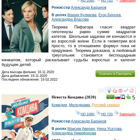
HD 1080
,
HD 720
,
Завершён
Режиссер
:
Александр Баранов
В ролях
:
Мария Куликова
,
Егор Бероев
,
Александра Власова
Теорема Пифагора гласит: квадрат
гипотенузы равен сумме квадратов
катетов. Школьные задачки не кончаются и
во взрослой жизни. Если в геометрии всё
просто, то в отношениях формул пока не
придумано. Теорема доказана, а любовный
треугольник становится беспощадным
кинжалом, который раскалывает судьбы взрослых и калечит
будущее детей.
Дата выхода фильма: 16.11.2020
Скачать и Смотреть
Дата добавления: 19.11.2020
Последнее обновление: 19.02.2022
смотреть
инте
Невеста Комдива
(2020)
5
Комедия
,
Мелодрама
,
Русский сериал
HD 1080
,
HD 720
,
Завершён
Режиссер
:
Александр Баранов
В ролях
:
Максим Аверин
,
Нина Усатова
,
Александра Никифорова