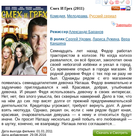
смотреть
инте
Смех И Грех
(2011)
Комедия
,
Мелодрама
,
Русский сериал
Завершён
Режиссер
:
Александр Баранов
В ролях
:
Сергей Удовик
,
Лариса Лужина
,
Вера
Каншина
Семнадцать лет назад Федор работал
трактористом в колхозе. Но когда колхоз
развалился, он всё бросил, заколотил окна
своей небогатой избёнки и уехал в город.
Со временем открыл в городе магазин. В
родной деревне Федя с тех пор ни разу не
был. Однажды рядом с его магазином
появилась семнадцатилетняя девочка Наташа. Федор внимательно и
задумчиво приглядывался к ней. Красивая, добрая, улыбчивая
девочка. И решил Федя использовать девочку в своих интересах.
Нет, нет, без злого умысла, без скверных намерений. Дело в том, что
на нём до сих пор висят долги от прежней предпринимательской
деятельности. Кредиторы угрожают, требуют вернуть долг. А денег
взять неоткуда. Однако, решил он, если с ним рядом будет юная,
красивая, очаровательная девушка — к нему и относиться будут
иначе. Он просит Наташу несколько дней побыть его любовницей —
в шутку, конечно, не взаправду. Наташа легко соглашается…
Дата выхода фильма: 01.01.2011
Скачать и Смотреть
Дата добавления: 29.08.2016