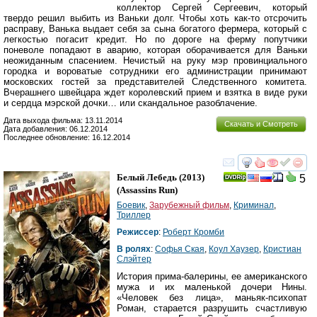
коллектор Сергей Сергеевич, который
твердо решил выбить из Ваньки долг. Чтобы хоть как-то отсрочить
расправу, Ванька выдает себя за сына богатого фермера, который с
легкостью погасит кредит. Но по дороге на ферму попутчики
поневоле попадают в аварию, которая оборачивается для Ваньки
неожиданным спасением. Нечистый на руку мэр провинциального
городка и вороватые сотрудники его администрации принимают
московских гостей за представителей Следственного комитета.
Вчерашнего швейцара ждет королевский прием и взятка в виде руки
и сердца мэрской дочки… или скандальное разоблачение.
Дата выхода фильма: 13.11.2014
Скачать и Смотреть
Дата добавления: 06.12.2014
Последнее обновление: 16.12.2014
смотреть
инте
Белый Лебедь
(2013)
5
(
Assassins Run
)
Боевик
,
Зарубежный фильм
,
Криминал
,
Триллер
Режиссер
:
Роберт Кромби
В ролях
:
Софья Ская
,
Коул Хаузер
,
Кристиан
Слэйтер
История прима-балерины, ее американского
мужа и их маленькой дочери Нины.
«Человек без лица», маньяк-психопат
Роман, старается разрушить счастливую