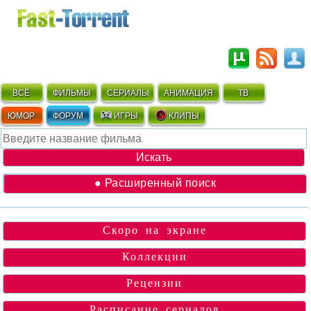
ВСЁ
ФИЛЬМЫ
СЕРИАЛЫ
АНИМАЦИЯ
ТВ
ЮМОР
ФОРУМ
ИГРЫ
КЛИПЫ
● Расширенный поиск
Скоро на экране
Коллекции
Рецензии
Расписание сериалов