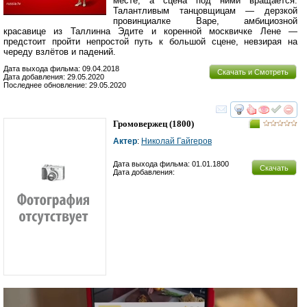
месте, а сцена под ними вращается.
Талантливым танцовщицам — дерзкой
провинциалке Варе, амбициозной
красавице из Таллинна Эдите и коренной москвичке Лене —
предстоит пройти непростой путь к большой сцене, невзирая на
череду взлётов и падений.
Дата выхода фильма: 09.04.2018
Скачать и Смотреть
Дата добавления: 29.05.2020
Последнее обновление: 29.05.2020
смотреть
инте
Громовержец
(1800)
Актер
:
Николай Гайгеров
Дата выхода фильма: 01.01.1800
Скачать
Дата добавления: