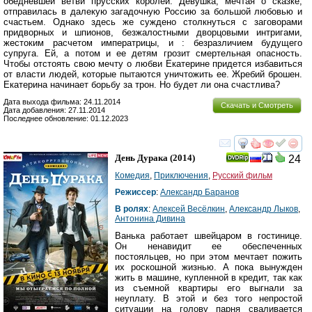
обедневшей ветви прусских королей. Девушка, мечтая о сказке,
отправилась в далекую загадочную Россию за большой любовью и
счастьем. Однако здесь же суждено столкнуться с заговорами
придворных и шпионов, безжалостными дворцовыми интригами,
жестоким расчетом императрицы, и : безразличием будущего
супруга. Ей, а потом и ее детям грозит смертельная опасность.
Чтобы отстоять свою мечту о любви Екатерине придется избавиться
от власти людей, которые пытаются уничтожить ее. Жребий брошен.
Екатерина начинает борьбу за трон. Но будет ли она счастлива?
Дата выхода фильма: 24.11.2014
Скачать и Смотреть
Дата добавления: 27.11.2014
Последнее обновление: 01.12.2023
смотреть
инте
День Дурака
(2014)
24
Комедия
,
Приключения
,
Русский фильм
Режиссер
:
Александр Баранов
В ролях
:
Алексей Весёлкин
,
Александр Лыков
,
Антонина Дивина
Ванька работает швейцаром в гостинице.
Он ненавидит ее обеспеченных
постояльцев, но при этом мечтает пожить
их роскошной жизнью. А пока вынужден
жить в машине, купленной в кредит, так как
из съемной квартиры его выгнали за
неуплату. В этой и без того непростой
ситуации на голову парня сваливается