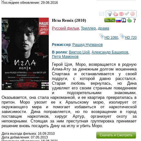
Последнее обновление: 29.08.2016
смотреть
инте
Игла Remix
(2010)
7
Ray
Русский фильм
,
Триллер
,
драма
HD 1080
,
HD 720
Режиссер
:
Рашид Нугманов
В ролях
:
Виктор Цой
,
Александр Баширов
,
Петр Мамонов
Герой Цоя, Моро, возвращается в родную
Алма-Ату за денежным долгом мошенника
Спартака и останавливается у своей
подруги, с которой давно расстался.
Старая любовь вернулась, но Дина
удивляет его своим странным поведением
и подозрительными знакомыми.
Оказывается, она стала наркоманкой, и ее квартира превратилась в
притон. Моро увозит ее к Аральскому морю, изолирует от
окружающего мира и помогает избавиться от наркотической
зависимости. Дина поправляется, но по возвращении в город
поставщик наркотиков, хирург Артур, организует охоту за
непокорными. Стоящая за ним преступная группировка принимает
решение вновь посадить Дину на иглу и убить Моро.
Дата выхода фильма: 16.09.2010
Скачать и Смотреть
Дата добавления: 07.05.2013
Последнее обновление: 18.08.2021