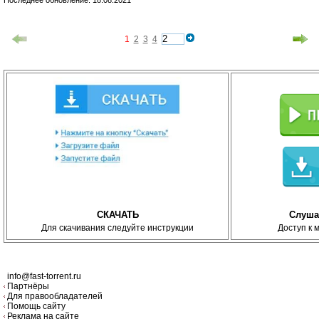
1
2
3
4
СКАЧАТЬ
Слуша
Для скачивания следуйте инструкции
Доступ к 
info@fast-torrent.ru
Партнёры
Для правообладателей
Помощь сайту
Реклама на сайте