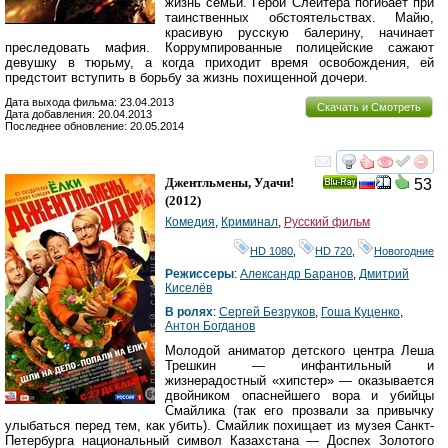
жизнь семьи. Герой Слейтера погибает при
таинственных обстоятельствах. Майю,
красивую русскую балерину, начинает
преследовать мафия. Коррумпированные полицейские сажают
девушку в тюрьму, а когда приходит время освобождения, ей
предстоит вступить в борьбу за жизнь похищенной дочери.
Дата выхода фильма: 23.04.2013
Скачать и Смотреть
Дата добавления: 20.04.2013
Последнее обновление: 20.05.2014
смотреть
инте
Джентльмены, Удачи!
53
Ray
(2012)
Комедия
,
Криминал
,
Русский фильм
HD 1080
,
HD 720
,
Новогодние
Режиссеры
:
Александр Баранов
,
Дмитрий
Киселёв
В ролях
:
Сергей Безруков
,
Гоша Куценко
,
Антон Богданов
Молодой аниматор детского центра Леша
Трешкин — инфантильный и
жизнерадостный «хипстер» — оказывается
двойником опаснейшего вора и убийцы
Смайлика (так его прозвали за привычку
улыбаться перед тем, как убить). Смайлик похищает из музея Санкт-
Петербурга национальный символ Казахстана — Доспех Золотого