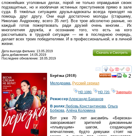
сложнейших уголовных делах, порой не только оправдывая своих
подзащитных, но и изобличая истинных преступников прямо в зале
суда. В тяжёлых ситуациях друзья-адвокаты всегда приходят на
помощь друг другу. Они ещё достаточно молоды (старшему,
Николаю Андронову, всего 35 лет). Все трое абсолютно разные, но
каждый готов пожертвовать ради друзей очень многим… Их
многолетняя дружба, и осознание того, что есть на кого
рассчитывать в трудной ситуации — не в последнюю очередь,
делает всех троих победителями. И в профессиональной, и в личной
жизни.
Дата выхода фильма: 13.05.2019
Скачать и Смотреть
Дата добавления: 14.05.2019
Последнее обновление: 18.05.2019
смотреть
инте
Берёзка
(2018)
2
HD
Мелодрама
,
Русский сериал
HD 1080
,
HD 720
,
Завершён
Режиссер
:
Александр Баранов
В ролях
:
Любовь Константинова
,
Ольга
Бобкова
,
Алёна Коломина
Вот уже 70 лет ансамбль «Березка»
завораживает зрителей диковинным
«плывущим» шагом, создающим
впечатление, будто девушки стоят на