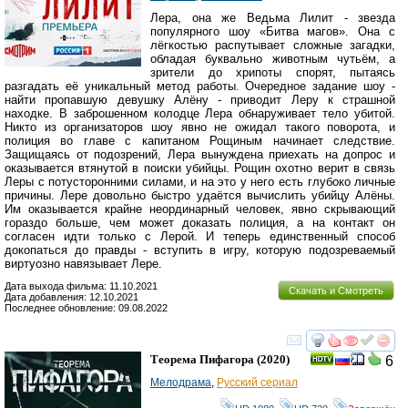
Лера, она же Ведьма Лилит - звезда
популярного шоу «Битва магов». Она с
лёгкостью распутывает сложные загадки,
обладая буквально животным чутьём, а
зрители до хрипоты спорят, пытаясь
разгадать её уникальный метод работы. Очередное задание шоу -
найти пропавшую девушку Алёну - приводит Леру к страшной
находке. В заброшенном колодце Лера обнаруживает тело убитой.
Никто из организаторов шоу явно не ожидал такого поворота, и
полиция во главе с капитаном Рощиным начинает следствие.
Защищаясь от подозрений, Лера вынуждена приехать на допрос и
оказывается втянутой в поиски убийцы. Рощин охотно верит в связь
Леры с потусторонними силами, и на это у него есть глубоко личные
причины. Лере довольно быстро удаётся вычислить убийцу Алёны.
Им оказывается крайне неординарный человек, явно скрывающий
гораздо больше, чем может доказать полиция, а на контакт он
согласен идти только с Лерой. И теперь единственный способ
докопаться до правды - вступить в игру, которую подозреваемый
виртуозно навязывает Лере.
Дата выхода фильма: 11.10.2021
Скачать и Смотреть
Дата добавления: 12.10.2021
Последнее обновление: 09.08.2022
смотреть
инте
Теорема Пифагора
(2020)
6
Мелодрама
,
Русский сериал