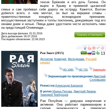
генсек Брежнев и его дочь Галина. Он
вырос в Крыму в приемной цыганской
семье и сам пробивал себе дорогу на эстраду. Кажется, Волгин
добился всего, о чем мечтал, он был на вершине славы -
правительственные концерты, всенародное признание,
могущественные заступники и толпы поклонниц, дежуривших под его
окнами днем и ночью. Певца даже удостоили чести исполнять гимн
на предстоящей Олимпиаде...
Дата выхода фильма: 01.01.2016
Скачать и Смотреть
Дата добавления: 05.07.2016
Последнее обновление: 22.06.2023
смотреть
инте
Рая Знает
(2015)
13
Детектив
,
Комедия
,
Мелодрама
,
Русский
сериал
HD 1080
,
HD 720
,
Завершён
Экранизация по произведению
:
Дмитрий
Соломыкин
Режиссер
:
Александр Баранов
В ролях
:
Ирина Пегова
,
Дмитрий Дюжев
,
Тимофей Трибунцев
Рая Полуйчик — девушка энергичная и
активная. Она работает парикмахером в
салоне эконом-класса и прекрасно