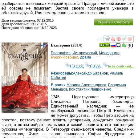
разбирается в вопросах женской красоты. Правда в личной жизни это
ей совсем не помогает. Застав своего последнего ухажера в
объятиях другой, Рая немедленно выставляет его вон.
Дата выхода фильма: 07.12.2015
Скачать и Смотреть
Дата добавления: 13.12.2015
Последнее обновление: 16.12.2023
смотреть
инте
Екатерина
(2014)
90
Ray
Биография
,
Исторический
,
Мелодрама
,
Русский сериал
,
драма
HD 1080
,
HD 720
,
to be continued...
Режиссеры
:
Александр Баранов
,
Рамиль
Сабитов
В ролях
:
Марина Александрова
,
Владимир
Меньшов
,
Константин Лавроненко
1745. Царствующая императрица
Елизавета Петровна бесплодна.
Единственный наследник — ее
слабоумный племянник Петр III. Елизавета
не может допустить, чтобы Петр взошел на
престол, поэтому решает женить цесаревича, дождаться рождения
сына, а потом забрать мальчика и самой воспитать его настоящим
русским императором. В Петербург съезжаются невесты. Среди них
прелестная, Фике — юная принцесса София Фредерика из