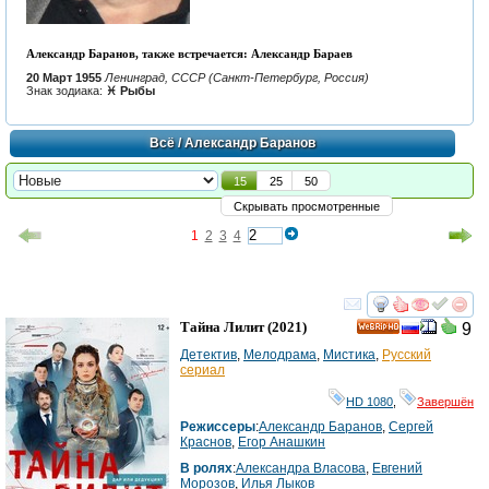
Александр Баранов, также встречается: Александр Бараев
20 Март 1955
Ленинград, СССР (Санкт-Петербург, Россия)
Знак зодиака:
♓ Рыбы
Всё
/ Александр Баранов
15
25
50
Скрывать просмотренные
1
2
3
4
смотреть
инте
Тайна Лилит
(2021)
9
HD
Детектив
,
Мелодрама
,
Мистика
,
Русский
сериал
HD 1080
,
Завершён
Режиссеры
:
Александр Баранов
,
Сергей
Краснов
,
Егор Анашкин
В ролях
:
Александра Власова
,
Евгений
Морозов
,
Илья Лыков