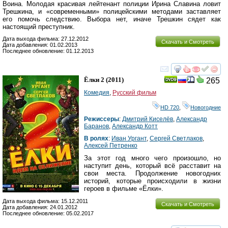
Воина. Молодая красивая лейтенант полиции Ирина Славина ловит
Трешкина, и «современными» полицейскими методами заставляет
его помочь следствию. Выбора нет, иначе Трешкин сядет как
настоящий преступник.
Дата выхода фильма: 27.12.2012
Скачать и Смотреть
Дата добавления: 01.02.2013
Последнее обновление: 01.12.2013
смотреть
инте
Ёлки 2
(2011)
265
Комедия
,
Русский фильм
HD 720
,
Новогодние
Режиссеры
:
Дмитрий Киселёв
,
Александр
Баранов
,
Александр Котт
В ролях
:
Иван Ургант
,
Сергей Светлаков
,
Алексей Петренко
За этот год много чего произошло, но
наступит день, который всё расставит на
свои места. Продолжение новогодних
историй, которые происходили в жизни
героев в фильме «Ёлки».
Дата выхода фильма: 15.12.2011
Скачать и Смотреть
Дата добавления: 24.01.2012
Последнее обновление: 05.02.2017