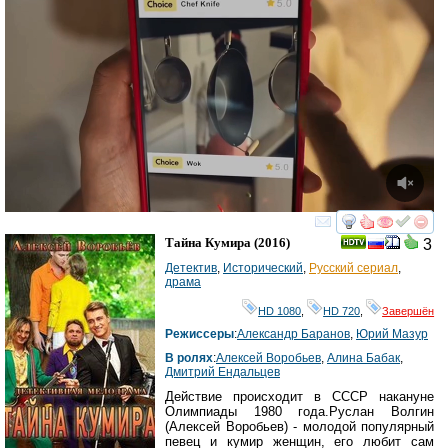
смотреть
инте
Тайна Кумира
(2016)
3
Детектив
,
Исторический
,
Русский сериал
,
драма
HD 1080
,
HD 720
,
Завершён
Режиссеры
:
Александр Баранов
,
Юрий Мазур
В ролях
:
Алексей Воробьев
,
Алина Бабак
,
Дмитрий Ендальцев
Действие происходит в СССР накануне
Олимпиады 1980 года.Руслан Волгин
(Алексей Воробьев) - молодой популярный
певец и кумир женщин, его любит сам