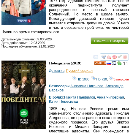
1977 год. Идейная комсомолка Катя после
окончания пединститута получает
распределение в военный гарнизон
Солнечный. Но место в школе занято.
Командующий дивизией генерал Кузин
пытается отправить девушку домой. У него
в части серьезные проблемы: летчик-герой
Чукин во время тренировочного ...
Дата выхода фильма: 09.03.2020
Скачать и Смотреть
Дата добавления: 12.03.2020
Последнее обновление: 21.01.2023
смотреть
инте
Победители
(2019)
11
HD
Детектив
,
Русский сериал
HD 1080
,
HD 720
,
Завершён
Режиссеры
:
Ангелина Никонова
,
Александр
Баранов
В ролях
:
Никита Панфилов
,
Анна Чиповская
,
Юлия Пересильд
1895 год. На всю Россию гремит имя
знаменитого столичного адвоката Николая
Андронова, не проигравшего пока ни одного
судебного процесса. Его друзья Виктор
Роскевич и Михаил Заварзин — тоже
блестящие адвокаты. Они побеждают в