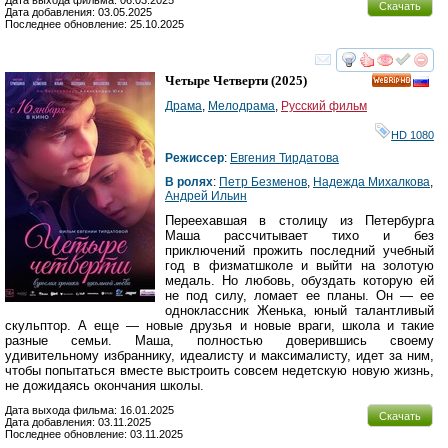
Дата выхода фильма: 06.03.2025
Скачать
Дата добавления: 03.05.2025
Последнее обновление: 25.10.2025
смотреть
инте
Четыре Четверти
(2025)
HD
Драма
,
Мелодрама
,
Русский фильм
HD 1080
Режиссер
:
Евгения Тирдатова
В ролях
:
Петр Безменов
,
Надежда Михалкова
,
Андрей Ильин
Переехавшая в столицу из Петербурга
Маша рассчитывает тихо и без
приключений прожить последний учебный
год в физматшколе и выйти на золотую
медаль. Но любовь, обуздать которую ей
не под силу, ломает ее планы. Он — ее
одноклассник Женька, юный талантливый
скульптор. А еще — новые друзья и новые враги, школа и такие
разные семьи. Маша, полностью доверившись своему
удивительному избраннику, идеалисту и максималисту, идет за ним,
чтобы попытаться вместе выстроить совсем недетскую новую жизнь,
не дожидаясь окончания школы.
Дата выхода фильма: 16.01.2025
Скачать
Дата добавления: 03.11.2025
Последнее обновление: 03.11.2025