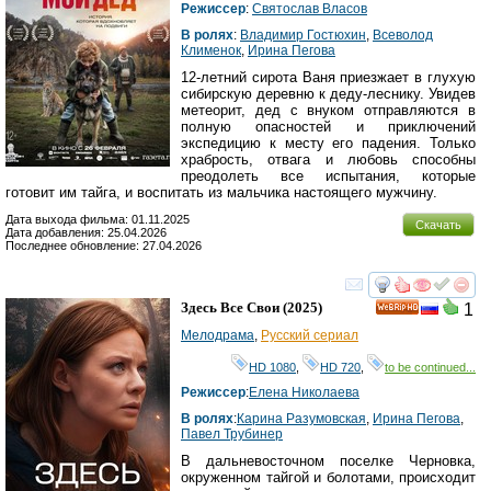
Режиссер
:
Святослав Власов
В ролях
:
Владимир Гостюхин
,
Всеволод
Клименок
,
Ирина Пегова
12-летний сирота Ваня приезжает в глухую
сибирскую деревню к деду-леснику. Увидев
метеорит, дед с внуком отправляются в
полную опасностей и приключений
экспедицию к месту его падения. Только
храбрость, отвага и любовь способны
преодолеть все испытания, которые
готовит им тайга, и воспитать из мальчика настоящего мужчину.
Дата выхода фильма: 01.11.2025
Скачать
Дата добавления: 25.04.2026
Последнее обновление: 27.04.2026
смотреть
инте
Здесь Все Свои
(2025)
1
HD
Мелодрама
,
Русский сериал
HD 1080
,
HD 720
,
to be continued...
Режиссер
:
Елена Николаева
В ролях
:
Карина Разумовская
,
Ирина Пегова
,
Павел Трубинер
В дальневосточном поселке Черновка,
окруженном тайгой и болотами, происходит