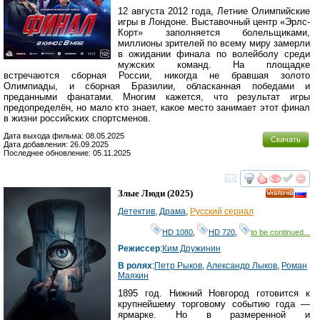
12 августа 2012 года, Летние Олимпийские
игры в Лондоне. Выставочный центр «Эрлс-
Корт» заполняется болельщиками,
миллионы зрителей по всему миру замерли
в ожидании финала по волейболу среди
мужских команд. На площадке
встречаются сборная России, никогда не бравшая золото
Олимпиады, и сборная Бразилии, обласканная победами и
преданными фанатами. Многим кажется, что результат игры
предопределён, но мало кто знает, какое место занимает этот финал
в жизни российских спортсменов.
Дата выхода фильма: 08.05.2025
Скачать
Дата добавления: 26.09.2025
Последнее обновление: 05.11.2025
смотреть
инте
Злые Люди
(2025)
HD
Детектив
,
Драма
,
Русский сериал
HD 1080
,
HD 720
,
to be continued...
Режиссер
:
Ким Дружинин
В ролях
:
Петр Рыков
,
Александр Лыков
,
Роман
Маякин
1895 год. Нижний Новгород готовится к
крупнейшему торговому событию года —
ярмарке. Но в размеренной и