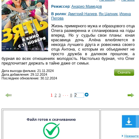
Режиссер
:
Анарио Мамедов
В ролях
:
Дмитрий Нагиев
,
Ян Цапник
,
Ирина
Пегова
Жизнь примерного мужа и образцового отца
Олега размеренна и спланирована на годы
вперед. Но у судьбы свои планы: юная
красавица дочь Алёна влюбляется в
некогда лучшего друга и ровесника своего
отца Антона, с которым их объединяет не
просто дружба в далеком прошлом, а
бурная во всех отношениях молодость. Настолько бурная, что Олег
предпочитает держать в тайне даже от семьи.
Дата выхода фильма: 21.11.2024
Скачать
Дата добавления: 29.12.2024
Последнее обновление: 30.12.2024
1
2
3
· · ·
8