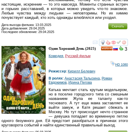
настоящие, искренние — то это навсегда. Моменты странных встреч
и горьких расставаний, в которых можно увидеть что-то знакомое.
Любые чувства между людьми — неповторимы. Но их химию
почувствует каждый, кто хоть однажды влюблялся или уходил.
Дата выхода фильма: 13.03.2025
Скачать
Дата добавления: 29.04.2025
Последнее обновление: 29.04.2025
смотреть
инте
Один Хороший День
(2025)
3
HD
Комедия
,
Русский фильм
HD 1080
Режиссер
:
Кирилл Белевич
В ролях
:
Анастасия Талызина
,
Роман
Евдокимов
,
Ирина Пегова
Катька мечтает стать крутым модельером,
но в поселке городского типа со смешным
названием Жупа ее таланту как-то
тесновато. А тут еще мама заставляет ее
выйти замуж, и Катя решает сбежать в
Москву. Но тут происходит нечто странное
— девушка попадает во временную петлю
одного безумного дня. Ей предстоит разобраться в причинах этого
круговорота событий и найти единственный правильный выход.