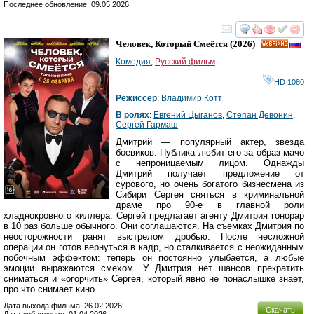
Последнее обновление: 09.05.2026
смотреть
инте
Человек, Который Смеётся
(2026)
HD
Комедия
,
Русский фильм
HD 1080
Режиссер
:
Владимир Котт
В ролях
:
Евгений Цыганов
,
Степан Девонин
,
Сергей Гармаш
Дмитрий — популярный актер, звезда
боевиков. Публика любит его за образ мачо
с непроницаемым лицом. Однажды
Дмитрий получает предложение от
сурового, но очень богатого бизнесмена из
Сибири Сергея сняться в криминальной
драме про 90-е в главной роли
хладнокровного киллера. Сергей предлагает агенту Дмитрия гонорар
в 10 раз больше обычного. Они соглашаются. На съемках Дмитрия по
неосторожности ранят выстрелом дробью. После несложной
операции он готов вернуться в кадр, но сталкивается с неожиданным
побочным эффектом: теперь он постоянно улыбается, а любые
эмоции выражаются смехом. У Дмитрия нет шансов прекратить
сниматься и «огорчить» Сергея, который явно не понаслышке знает,
про что снимает кино.
Дата выхода фильма: 26.02.2026
Скачать