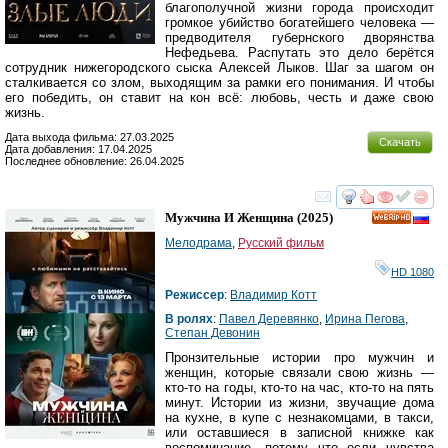
благополучной жизни города происходит
громкое убийство богатейшего человека —
предводителя губернского дворянства
Нефедьева. Распутать это дело берётся
сотрудник нижегородского сыска Алексей Лыков. Шаг за шагом он
сталкивается со злом, выходящим за рамки его понимания. И чтобы
его победить, он ставит на кон всё: любовь, честь и даже свою
жизнь.
Дата выхода фильма: 27.03.2025
Скачать
Дата добавления: 17.04.2025
Последнее обновление: 26.04.2025
смотреть
инте
Мужчина И Женщина
(2025)
HD
Мелодрама
,
Русский фильм
HD 1080
Режиссер
:
Владимир Котт
В ролях
:
Павел Деревянко
,
Ирина Пегова
,
Степан Девонин
Пронзительные истории про мужчин и
женщин, которые связали свою жизнь —
кто-то на годы, кто-то на час, кто-то на пять
минут. Истории из жизни, звучащие дома
на кухне, в купе с незнакомцами, в такси,
или оставшиеся в записной книжке как
воспоминание, потому что если чувства