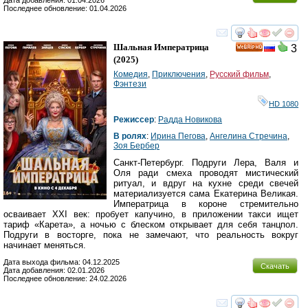
Дата добавления: 01.04.2026
Последнее обновление: 01.04.2026
смотреть
инте
Шальная Императрица
3
HD
(2025)
Комедия
,
Приключения
,
Русский фильм
,
Фэнтези
HD 1080
Режиссер
:
Радда Новикова
В ролях
:
Ирина Пегова
,
Ангелина Стречина
,
Зоя Бербер
Санкт-Петербург. Подруги Лера, Валя и
Оля ради смеха проводят мистический
ритуал, и вдруг на кухне среди свечей
материализуется сама Екатерина Великая.
Императрица в короне стремительно
осваивает XXI век: пробует капучино, в приложении такси ищет
тариф «Карета», а ночью с блеском открывает для себя танцпол.
Подруги в восторге, пока не замечают, что реальность вокруг
начинает меняться.
Дата выхода фильма: 04.12.2025
Скачать
Дата добавления: 02.01.2026
Последнее обновление: 24.02.2026