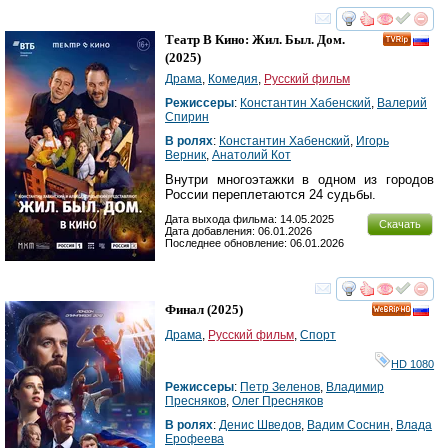
смотреть
инте
Театр В Кино: Жил. Был. Дом.
(2025)
Драма
,
Комедия
,
Русский фильм
Режиссеры
:
Константин Хабенский
,
Валерий
Спирин
В ролях
:
Константин Хабенский
,
Игорь
Верник
,
Анатолий Кот
Внутри многоэтажки в одном из городов
России переплетаются 24 судьбы.
Дата выхода фильма: 14.05.2025
Скачать
Дата добавления: 06.01.2026
Последнее обновление: 06.01.2026
смотреть
инте
Финал
(2025)
HD
Драма
,
Русский фильм
,
Спорт
HD 1080
Режиссеры
:
Петр Зеленов
,
Владимир
Пресняков
,
Олег Пресняков
В ролях
:
Денис Шведов
,
Вадим Соснин
,
Влада
Ерофеева