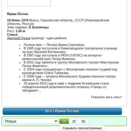
Ирина Пегова
18 Июнь 1978
Выкса, Горьковская область, СССР (Нижегородская
область, Россия)
Знак зодиака:
♊ Близнецы
Рост:
1.55 м
Семья
:
Дмитрий Орлов
(развод) - один ребенок
Полное имя — Пегова Ирина Сергеевна.
В 1995 году поступила в Нижегородское театральное училище
на курс Василия Богомазова.
В 1997 году поступила в РАТИ (ГИТИС) на актерско-
режиссерский курс Петра Фоменко.
В 2001 году принята в труппу Московского театра «Мастерская
Петра Фоменко».
С 2004 года сотрудничает с Московским театром-студией под
руководством Олега Табакова,
С 2006 года — актриса Московского Художественного театра
имени А. П. Чехова
25 апреля 2015 года в паре с Андреем Козловским стала
победительницей развлекательного телешоу «Танцы со
звёздами» …
Показать весь текст
Всё
/ Ирина Пегова
15
25
50
Скрывать просмотренные