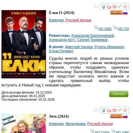
смотреть
инте
Ёлки 11
(2024)
HD
Комедия
,
Русский фильм
HD 1080
,
HD 720
Режиссеры
:
Александр Карпиловский
,
Александр Котт
,
Сергей Трофимов
В ролях
:
Дмитрий Нагиев
,
Рузиль Минекаев
,
Бурак Озчивит
Судьбы многих людей из разных уголков
страны переплетутся самым неожиданным
образом, чтобы поздравить одинокую
учительницу Валентину Михайловну. Всем
им предстоит осознать нечто важное и
сделать правильный выбор, чтобы
вступить в Новый год с новыми надеждами.
Дата выхода фильма: 19.12.2024
Скачать
Дата добавления: 06.01.2025
Последнее обновление: 02.01.2026
смотреть
инте
Зять
(2024)
HD
Комедия
,
Мелодрама
,
Русский фильм
HD 2160р
,
HD 1080