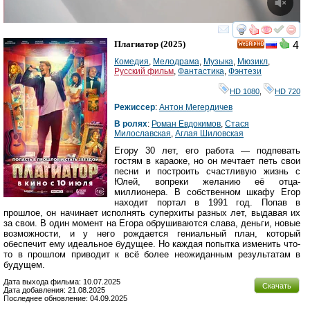
смотреть
инте
Плагиатор
(2025)
4
HD
Комедия
,
Мелодрама
,
Музыка
,
Мюзикл
,
Русский фильм
,
Фантастика
,
Фэнтези
HD 1080
,
HD 720
Режиссер
:
Антон Мегердичев
В ролях
:
Роман Евдокимов
,
Стася
Милославская
,
Аглая Шиловская
Егору 30 лет, его работа — подпевать
гостям в караоке, но он мечтает петь свои
песни и построить счастливую жизнь с
Юлей, вопреки желанию её отца-
миллионера. В собственном шкафу Егор
находит портал в 1991 год. Попав в
прошлое, он начинает исполнять суперхиты разных лет, выдавая их
за свои. В один момент на Егора обрушиваются слава, деньги, новые
возможности, и у него рождается гениальный план, который
обеспечит ему идеальное будущее. Но каждая попытка изменить что-
то в прошлом приводит к всё более неожиданным результатам в
будущем.
Дата выхода фильма: 10.07.2025
Скачать
Дата добавления: 21.08.2025
Последнее обновление: 04.09.2025