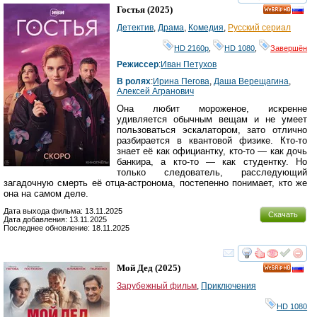
смотреть
инте
Гостья
(2025)
HD
Детектив
,
Драма
,
Комедия
,
Русский сериал
HD 2160р
,
HD 1080
,
Завершён
Режиссер
:
Иван Петухов
В ролях
:
Ирина Пегова
,
Даша Верещагина
,
Алексей Агранович
Она любит мороженое, искренне
удивляется обычным вещам и не умеет
пользоваться эскалатором, зато отлично
разбирается в квантовой физике. Кто-то
знает её как официантку, кто-то — как дочь
банкира, а кто-то — как студентку. Но
только следователь, расследующий
загадочную смерть её отца-астронома, постепенно понимает, кто же
она на самом деле.
Дата выхода фильма: 13.11.2025
Скачать
Дата добавления: 13.11.2025
Последнее обновление: 18.11.2025
смотреть
инте
Мой Дед
(2025)
HD
Зарубежный фильм
,
Приключения
HD 1080