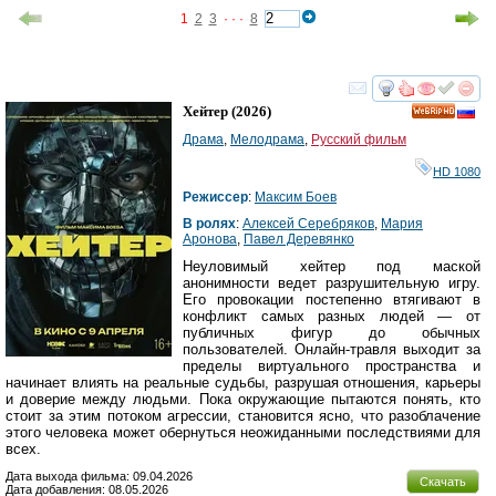
1
2
3
· · ·
8
смотреть
инте
Хейтер
(2026)
HD
Драма
,
Мелодрама
,
Русский фильм
HD 1080
Режиссер
:
Максим Боев
В ролях
:
Алексей Серебряков
,
Мария
Аронова
,
Павел Деревянко
Неуловимый хейтер под маской
анонимности ведет разрушительную игру.
Его провокации постепенно втягивают в
конфликт самых разных людей — от
публичных фигур до обычных
пользователей. Онлайн-травля выходит за
пределы виртуального пространства и
начинает влиять на реальные судьбы, разрушая отношения, карьеры
и доверие между людьми. Пока окружающие пытаются понять, кто
стоит за этим потоком агрессии, становится ясно, что разоблачение
этого человека может обернуться неожиданными последствиями для
всех.
Дата выхода фильма: 09.04.2026
Скачать
Дата добавления: 08.05.2026