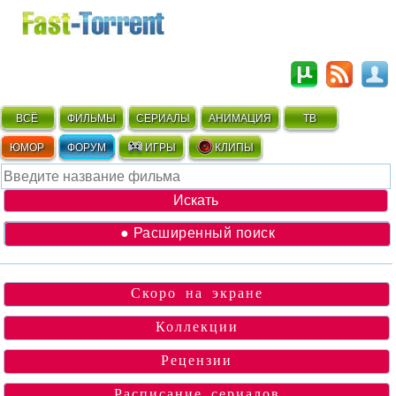
ВСЁ
ФИЛЬМЫ
СЕРИАЛЫ
АНИМАЦИЯ
ТВ
ЮМОР
ФОРУМ
ИГРЫ
КЛИПЫ
● Расширенный поиск
Скоро на экране
Коллекции
Рецензии
Расписание сериалов