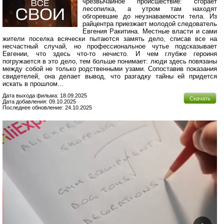
чрезвычайное происшествие: сгорает
лесопилка, а утром там находят
обгоревшие до неузнаваемости тела. Из
райцентра приезжает молодой следователь
Евгения Ракитина. Местные власти и сами
жители поселка всячески пытаются замять дело, списав все на
несчастный случай, но профессиональное чутье подсказывает
Евгении, что здесь что-то нечисто. И чем глубже героиня
погружается в это дело, тем больше понимает: люди здесь повязаны
между собой не только родственными узами. Сопоставив показания
свидетелей, она делает вывод, что разгадку тайны ей придется
искать в прошлом...
Дата выхода фильма: 18.09.2025
Скачать
Дата добавления: 09.10.2025
Последнее обновление: 24.10.2025