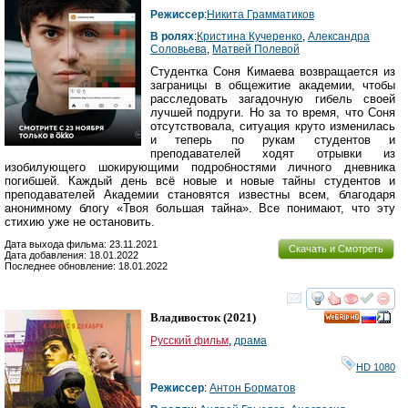
Режиссер
:
Никита Грамматиков
В ролях
:
Кристина Кучеренко
,
Александра
Соловьева
,
Матвей Полевой
Студентка Соня Кимаева возвращается из
заграницы в общежитие академии, чтобы
расследовать загадочную гибель своей
лучшей подруги. Но за то время, что Соня
отсутствовала, ситуация круто изменилась
и теперь по рукам студентов и
преподавателей ходят отрывки из
изобилующего шокирующими подробностями личного дневника
погибшей. Каждый день всё новые и новые тайны студентов и
преподавателей Академии становятся известны всем, благодаря
анонимному блогу «Твоя большая тайна». Все понимают, что эту
стихию уже не остановить.
Дата выхода фильма: 23.11.2021
Скачать и Смотреть
Дата добавления: 18.01.2022
Последнее обновление: 18.01.2022
смотреть
инте
Владивосток
(2021)
HD
Русский фильм
,
драма
HD 1080
Режиссер
:
Антон Борматов