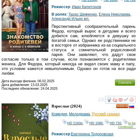
Режиссер
:
Иван Капитонов
В ролях
:
Тарас Шевченко
,
Елена Николаева
,
Александр Ильин мл.
Перспективный сообразительный парень
Федор, который вырос в детдоме и всего
добился сам, влюбляется в девушку из
богатой семьи. Однако ее родственники не
в восторге от избранника из-за социального
статуса и сомнительной родословной
парня. Они заявляют, что дадут свое
согласие только в том случае, если познакомятся с родителями
жениха. Для Федора, который никогда не видел своих маму и папу,
это условие кажется невыполнимым. Однако он готов на все ради
любви.
Дата выхода фильма: 06.02.2025
Скачать
Дата добавления: 13.03.2025
Последнее обновление: 24.04.2025
смотреть
инте
Взрослые
(2024)
HD
Комедия
,
Мелодрама
,
Русский сериал
HD 2160р
,
HD 1080
,
HD 720
,
to be
continued...
Режиссер
:
Екатерина Тодоровская