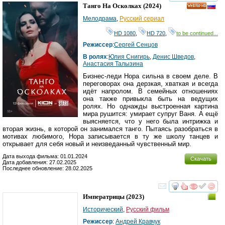
смотреть
инте
Танго На Осколках
(2024)
HD
Мелодрама
,
Русский сериал
HD 1080
,
HD 720
,
to be continued...
Режиссер
:
Сергей Сенцов
В ролях
:
Юлия Снигирь
,
Денис Шведов
,
Анастасия Талызина
Бизнес-леди Нора сильна в своем деле. В
переговорах она дерзкая, хваткая и всегда
идёт напролом. В семейных отношениях
она также привыкла быть на ведущих
ролях. Но однажды выстроенная картина
мира рушится: умирает супруг Ваня. А ещё
выясняется, что у него была интрижка и
вторая жизнь, в которой он занимался танго. Пытаясь разобраться в
мотивах любимого, Нора записывается в ту же школу танцев и
открывает для себя новый и неизведанный чувственный мир.
Дата выхода фильма: 01.01.2024
Скачать
Дата добавления: 27.02.2025
Последнее обновление: 28.02.2025
смотреть
инте
Императрицы
(2023)
Исторический
,
Русский фильм
Режиссер
:
Андрей Кравчук