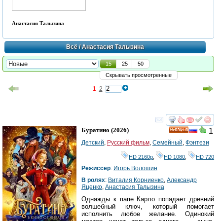
Анастасия Талызина
Всё
/ Анастасия Талызина
15
25
50
Скрывать просмотренные
1
2
смотреть
инте
Буратино
(2026)
1
HD
Детский
,
Русский фильм
,
Семейный
,
Фэнтези
HD 2160р
,
HD 1080
,
HD 720
Режиссер
:
Игорь Волошин
В ролях
:
Виталия Корниенко
,
Александр
Яценко
,
Анастасия Талызина
Однажды к папе Карло попадает древний
волшебный ключ, который помогает
исполнить любое желание. Одинокий