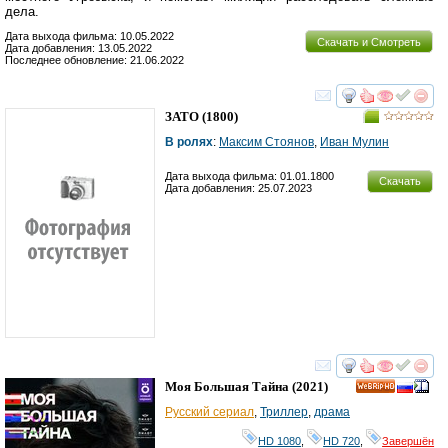
дела.
Дата выхода фильма: 10.05.2022
Скачать и Смотреть
Дата добавления: 13.05.2022
Последнее обновление: 21.06.2022
смотреть
инте
ЗАТО
(1800)
В ролях
:
Максим Стоянов
,
Иван Мулин
Дата выхода фильма: 01.01.1800
Скачать
Дата добавления: 25.07.2023
смотреть
инте
Моя Большая Тайна
(2021)
HD
Русский сериал
,
Триллер
,
драма
HD 1080
,
HD 720
,
Завершён