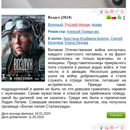
смотреть
инте
Воздух
(2024)
1
Военный
,
Русский фильм
,
драма
Режиссер
:
Алексей Герман мл.
В ролях
:
Кристина Исайкина-Бергер
,
Сергей
Безруков
,
Елена Лядова
Великая Отечественная война коснулась
каждого советского человека, и на фронт
отправлялись не только мужчины, но и
женщины. Представительницы прекрасного
пола служили в разных родах войск, в том
числе, и в авиации. Несколько девушек
ушли на войну добровольцами и стали
служить в отряде пилотов, летавших на
истребителях. Прежде таких
подразделений в армии не было, но эти девушки сражались наравне
с мужчинами. Своим мужеством и отвагой они приближали победу,
какой бы далекой она ни казалась. Среди них была и героическая
Лидия Литвяк. Совершив множество боевых вылетов, она получила
прозвище «Белая лилия Сталинграда».
Дата выхода фильма: 18.01.2024
Скачать
Дата добавления: 11.05.2024