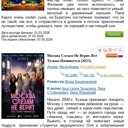
мастер хочет только одного — сына.
Желание уже почти исполнилось, но
полено оживает, из него появляется умный,
веселый и деревянный мальчик. Папа
Карло очень любит сына, но Буратино постепенно понимает, что он
не такой, как все, и отправляется в длинное и полное приключений
путешествие, чтобы доказать папе: он хороший и настоящий сын.
Дата выхода фильма: 01.01.2026
Скачать
Дата добавления: 27.03.2026
Последнее обновление: 07.05.2026
смотреть
инте
Москва Слезам Не Верит. Всё
HD
Только Начинается
(2025)
Драма
,
Мелодрама
,
Русский сериал
HD 1080
,
HD 720
,
to be continued...
Режиссер
:
Жора Крыжовников
В ролях
:
Анастасия Талызина
,
Тина
Стойилкович
,
Иван Янковский
Начало 2000-х. Ксюша приезжает покорять
Москву с пятилетним ребенком на руках —
без денег, связей и каких-либо перспектив.
Пути назад нет — из родного города она
сбежала, спасаясь от жестокого мужа.
Выжить в столице ей помогают новые
подруги: прилежная студентка медицинского Оля и взбалмошная