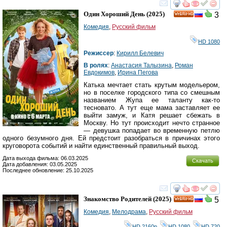
смотреть
инте
Один Хороший День
(2025)
3
HD
Комедия
,
Русский фильм
HD 1080
Режиссер
:
Кирилл Белевич
В ролях
:
Анастасия Талызина
,
Роман
Евдокимов
,
Ирина Пегова
Катька мечтает стать крутым модельером,
но в поселке городского типа со смешным
названием Жупа ее таланту как-то
тесновато. А тут еще мама заставляет ее
выйти замуж, и Катя решает сбежать в
Москву. Но тут происходит нечто странное
— девушка попадает во временную петлю
одного безумного дня. Ей предстоит разобраться в причинах этого
круговорота событий и найти единственный правильный выход.
Дата выхода фильма: 06.03.2025
Скачать
Дата добавления: 03.05.2025
Последнее обновление: 25.10.2025
смотреть
инте
Знакомство Родителей
(2025)
5
HD
Комедия
,
Мелодрама
,
Русский фильм
HD 2160р
,
HD 1080
,
HD 720