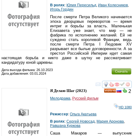
В ролях
:
Юлия Пересильд
,
Иван Колесников
,
Игорь Гордин
После смерти Петра Великого начинается
эпоха дворцовых переворотов — время
интриг и борьбы за власть. Маленькая
Елизавета уже знает, что мир — не
фабрика по исполнению желаний. Ей не
суждено стать королевой Франции, ведь
после смерти Петра I Людовик XV
разрывает все былые договоренности. А за
престол Российской Империи идет самая
настоящая борьба и никто даже в шутку не рассматривает
кандидатуру юной царевны.
Дата выхода фильма: 26.10.2023
Скачать
Дата добавления: 03.01.2024
смотреть
инте
Я Делаю Шаг
(2023)
2
HD
Мелодрама
,
Русский фильм
HD 1080
Режиссер
:
Ольга Акатьева
В ролях
:
Сергей Новосад
,
Мария Аронова
,
Равшана Куркова
Саша Макаров — выпускник