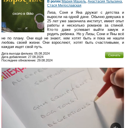
В ролях
:
Мария Мацель
,
Анастасия Талызина
,
Стася Милославская
Лиза, Соня и Яна дружат с детства и
выросли на одной даче. Обычно девушка в
25 лет уже закончила институт, имеет опыт
работы и несколько романов за спиной.
Кто-то даже успевает выйти замуж и
родить ребенка. Но у Лизы, Сони и Яны всё
не по плану. Они ещё не знают, кем хотят быть и пока не нашли
любовь своей жизни. Они взрослеют, хотят быть счастливыми, и
каждая ищет свой путь.
Дата выхода фильма: 05.08.2024
Скачать
Дата добавления: 27.08.2024
Последнее обновление: 29.08.2024