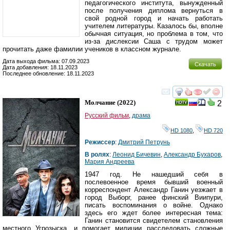
педагогического института, вынужденный
после получения диплома вернуться в
свой родной город и начать работать
учителем литературы. Казалось бы, вполне
обычная ситуация, но проблема в том, что
из-за дислексии Саша с трудом может
прочитать даже фамилии учеников в классном журнале.
Дата выхода фильма: 07.09.2023
Скачать
Дата добавления: 18.11.2023
Последнее обновление: 18.11.2023
смотреть
инте
Молчание
(2022)
2
Русский фильм
,
драма
HD 1080
,
HD 720
Режиссер
:
Дмитрий Петрунь
В ролях
:
Леонид Бичевин
,
Александр Бухаров
,
Мария Андреева
1947 год. Не нашедший себя в
послевоенное время бывший военный
корреспондент Александр Ганин уезжает в
город Выборг, ранее финский Виипури,
писать воспоминания о войне. Однако
здесь его ждет более интересная тема:
Ганин становится свидетелем становления
местного Угрозыска, и помогает милиции расследовать сложные