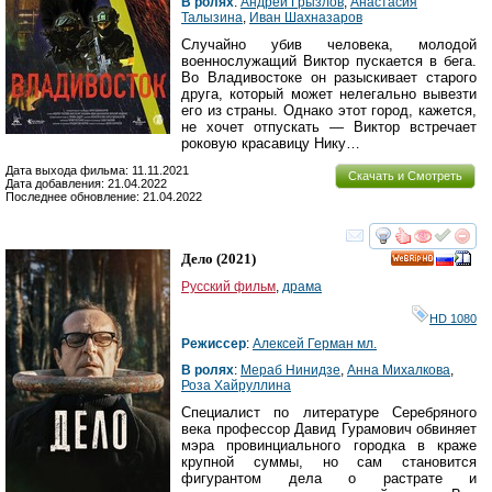
В ролях
:
Андрей Грызлов
,
Анастасия
Талызина
,
Иван Шахназаров
Случайно убив человека, молодой
военнослужащий Виктор пускается в бега.
Во Владивостоке он разыскивает старого
друга, который может нелегально вывезти
его из страны. Однако этот город, кажется,
не хочет отпускать — Виктор встречает
роковую красавицу Нику…
Дата выхода фильма: 11.11.2021
Скачать и Смотреть
Дата добавления: 21.04.2022
Последнее обновление: 21.04.2022
смотреть
инте
Дело
(2021)
HD
Русский фильм
,
драма
HD 1080
Режиссер
:
Алексей Герман мл.
В ролях
:
Мераб Нинидзе
,
Анна Михалкова
,
Роза Хайруллина
Специалист по литературе Серебряного
века профессор Давид Гурамович обвиняет
мэра провинциального городка в краже
крупной суммы, но сам становится
фигурантом дела о растрате и