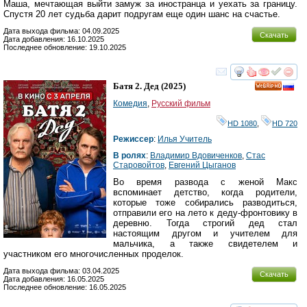
Маша, мечтающая выйти замуж за иностранца и уехать за границу.
Спустя 20 лет судьба дарит подругам еще один шанс на счастье.
Дата выхода фильма: 04.09.2025
Скачать
Дата добавления: 16.10.2025
Последнее обновление: 19.10.2025
смотреть
инте
Батя 2. Дед
(2025)
HD
Комедия
,
Русский фильм
HD 1080
,
HD 720
Режиссер
:
Илья Учитель
В ролях
:
Владимир Вдовиченков
,
Стас
Старовойтов
,
Евгений Цыганов
Во время развода с женой Макс
вспоминает детство, когда родители,
которые тоже собирались разводиться,
отправили его на лето к деду-фронтовику в
деревню. Тогда строгий дед стал
настоящим другом и учителем для
мальчика, а также свидетелем и
участником его многочисленных проделок.
Дата выхода фильма: 03.04.2025
Скачать
Дата добавления: 16.05.2025
Последнее обновление: 16.05.2025