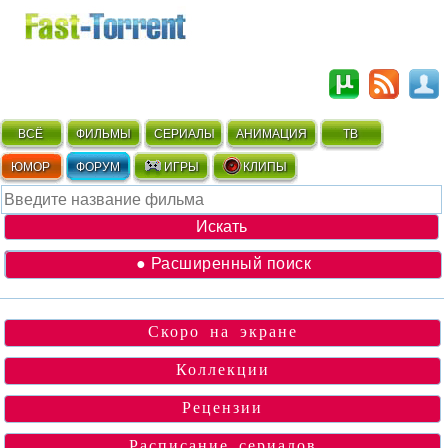
ВСЁ
ФИЛЬМЫ
СЕРИАЛЫ
АНИМАЦИЯ
ТВ
ЮМОР
ФОРУМ
ИГРЫ
КЛИПЫ
● Расширенный поиск
Скоро на экране
Коллекции
Рецензии
Расписание сериалов