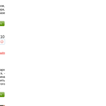
ов,
ера,
азе
ть
10
реть
интересует
ршён
арх
а, -
бина
нить
того
.
ть