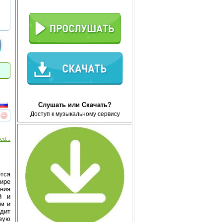
Слушать или Скачать?
Доступ к музыкальному сервису
реть
интересует
ed...
тся
тире
ения
̆ и
ом и
дит
вую