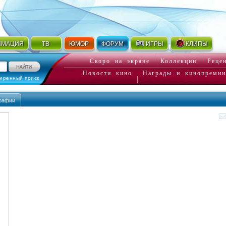
ИМАЦИЯ
ТВ
ЮМОР
ФОРУМ
ИГРЫ
КЛИПЫ
Скоро на экране
Коллекции
Реце
Новости кино
Награды и кинопремии
иренный поиск
рафии