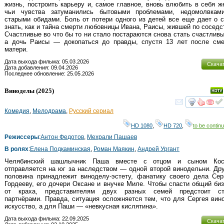
жизнь, построить карьеру и, самое главное, вновь влюбить в себя ж
чьи чувства затуманились бытовыми проблемами, недомолвкам
старыми обидами. Боль от потери одного из детей все еще дает о 
знать, как и тайна смерти любовницы Ивана, Раисы, жившей по соседс
Счастливые во что бы то ни стало постараются снова стать счастлив
а дочь Раисы — докопаться до правды, спустя 13 лет после сме
матери.
Дата выхода фильма: 05.03.2026
Скача
Дата добавления: 09.04.2026
Последнее обновление: 25.05.2026
Виноделы
(2025)
смот
Комедия
,
Мелодрама
,
Русский сериал
HD 1080
,
HD 720
,
to be continu
Режиссеры
:
Антон Федотов
,
Мехрали Пашаев
В ролях
:
Елена Подкаминская
,
Роман Маякин
,
Андрей Ургант
Челябинский шашлычник Паша вместе с отцом и сыном Кост
отправляется на юг за наследством — одной второй винодельни. Др
половина принадлежит виноделу-эстету, фанатику своего дела Сер
Гордееву, его дочери Оксане и внучке Миле. Чтобы спасти общий би
от краха, представителям двух разных семей предстоит ст
партнёрами. Правда, ситуация осложняется тем, что для Сергея ви
искусство, а для Паши — «невкусная кислятина».
Дата выхода фильма: 22.09.2025
Скача