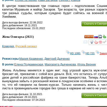
В ролях
:
Игорь Петренко
,
Иван Батарев
,
Сергей Губанов
В центре повествования три главных героя – подполковник Сошник
капитан Муравьев и майор Захаров. Три возраста, три разных характ
три разных судьбы, которым суждено будет сойтись на военной б
Хмеймим.
Дата выхода фильма: 22.06.2022
Скачать и Смотре
Дата добавления: 18.11.2021
Последнее обновление: 15.01.2022
Жена Олигарха
(2021)
HD
смот
Комедия
,
Русский сериал
HD 1080
,
HD 720
,
Заве
Режиссеры
:
Мария Кравченко
,
Дмитрий Дьяченко
В ролях
:
Елена Подкаминская
,
Маргарита Дьяченкова
,
Игорь Верник
Жизнь Альбины меняется в один миг: под угрозой ареста муж-олиг
бросает её, прихватив с собой все деньги. Всё, что осталось от супруг
двое детей и российская фабрика на грани банкротства. Теперь Аль
вынуждена забыть о роскошной жизни в лондонском особняке и вспом
то, что ей говорили на бизнес-курсах. Только начинать жизнь с чис
листа в провинциальном городке без гроша в кармане её никто не учил
Дата выхода фильма: 11.10.2021
Скачать и Смотре
Дата добавления: 29.10.2021
Последнее обновление: 07.04.2023