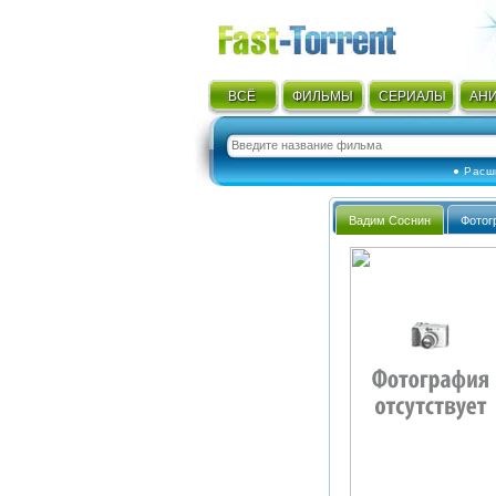
ВСЁ
ФИЛЬМЫ
СЕРИАЛЫ
АН
● Расш
Вадим Соснин
Фотог