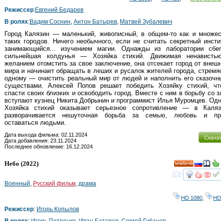
Режиссер
:
Евгений Бедарев
В ролях
:
Вадим Соснин
,
Антон Батырев
,
Матвей Зубалевич
Город Калязин — маленький, живописный, в общем-то как и множе
таких городов. Ничего необычного, если не считать секретный инсти
занимающийся... изучением магии. Однажды из лаборатории сбег
сильнейшая колдунья — Хозяйка стихий. Движимая ненависть
желанием отомстить за свое заключение, она отсекает город от внеш
мира и начинает обращать в леших и русалок жителей города, стремя
одному — очистить реальный мир от людей и наполнить его сказоч
существами. Алексей Попов решает победить Хозяйку стихий, ч
спасти своих близких и освободить город. Вместе с ним в борьбу со 
вступают кузнец Никита Добрынин и программист Илья Муромцев. Од
Хозяйка стихий оказывает серьезное сопротивление — в Каляз
разворачивается нешуточная борьба за семью, любовь и пр
оставаться людьми.
Дата выхода фильма: 02.11.2024
Скача
Дата добавления: 23.11.2024
Последнее обновление: 16.12.2024
Небо
(2022)
HD
смот
Военный
,
Русский фильм
,
драма
HD 1080
,
HD
Режиссер
:
Игорь Копылов