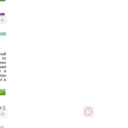
реть
интересует
1080
ный
 по
ких
вшая
и и
гры
ал в
ть
1
реть
интересует
ed...