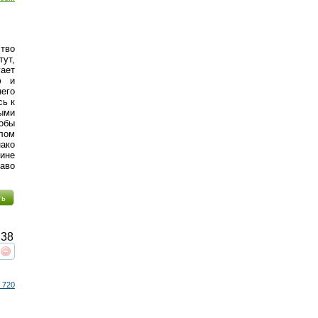
ство
тут,
ает
ю и
него
сь к
ными
тобы
злом
нако
ине
аво
ть
38
реть
интересует
 720