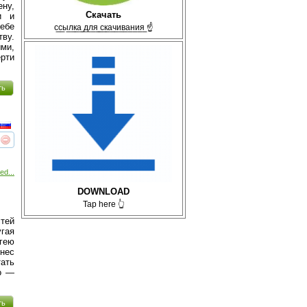
ену,
Скачать
и и
себе
с̲с̲ы̲л̲к̲а̲ ̲д̲л̲я̲ ̲с̲к̲а̲ч̲и̲в̲а̲н̲и̲я̲ ☝
тву.
ыми,
рти
ть
реть
интересует
ed...
DOWNLOAD
Tap here 👆
ей
угая
гею
знес
ать
но —
ть