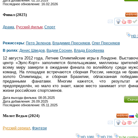
Дата добавления: 02.10.2025
Последнее обновление: 16.02.2026
Финал
(2025)
HD
смот
Драма
,
Русский фильм
,
Спорт
HD 
Режиссеры
:
Петр Зеленов
,
Владимир Пресняков
,
Олег Пресняков
В ролях
:
Денис Шведов
,
Вадим Соснин
,
Влада Ерофеева
12 августа 2012 года, Летние Олимпийские игры в Лондоне. Выставоч
центр «Эрлс-Корт» заполняется болельщиками, миллионы зрителей
всему миру замерли в ожидании финала по волейболу среди мужс
команд. На площадке встречаются сборная России, никогда не бра
золото Олимпиады, и сборная Бразилии, обласканная победам
преданными фанатами. Многим кажется, что результат и
предопределён, но мало кто знает, какое место занимает этот фин
жизни российских спортсменов.
Дата выхода фильма: 08.05.2025
Скача
Дата добавления: 26.09.2025
Последнее обновление: 05.11.2025
Молот Ведьм
(2024)
HD
смот
Русский сериал
,
Фэнтези
HD 1080
,
HD 720
,
to be continu