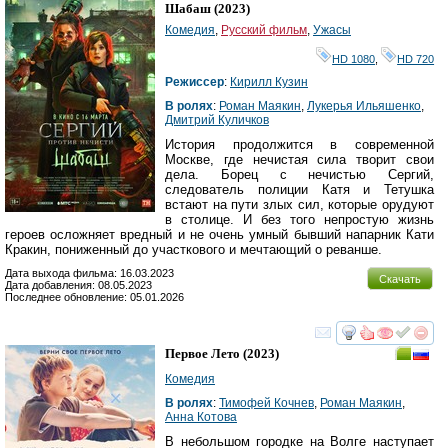
HD
Шабаш
(2023)
Комедия
,
Русский фильм
,
Ужасы
HD 1080
,
HD 720
Режиссер
:
Кирилл Кузин
В ролях
:
Роман Маякин
,
Лукерья Ильяшенко
,
Дмитрий Куличков
История продолжится в современной
Москве, где нечистая сила творит свои
дела. Борец с нечистью Сергий,
следователь полиции Катя и Тетушка
встают на пути злых сил, которые орудуют
в столице. И без того непростую жизнь
героев осложняет вредный и не очень умный бывший напарник Кати
Кракин, пониженный до участкового и мечтающий о реванше.
Дата выхода фильма: 16.03.2023
Скачать
Дата добавления: 08.05.2023
Последнее обновление: 05.01.2026
смотреть
инте
Первое Лето
(2023)
Комедия
В ролях
:
Тимофей Кочнев
,
Роман Маякин
,
Анна Котова
В небольшом городке на Волге наступает