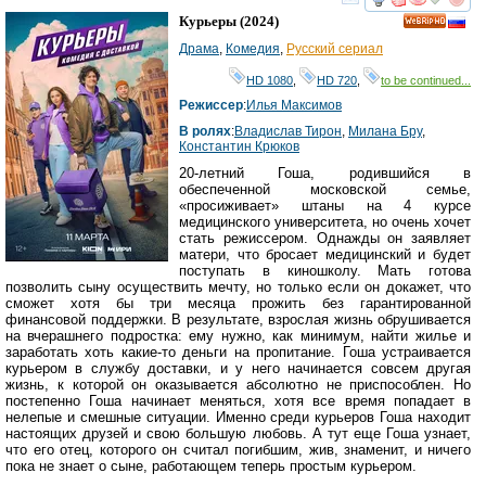
смотреть
инте
Курьеры
(2024)
HD
Драма
,
Комедия
,
Русский сериал
HD 1080
,
HD 720
,
to be continued...
Режиссер
:
Илья Максимов
В ролях
:
Владислав Тирон
,
Милана Бру
,
Константин Крюков
20-летний Гоша, родившийся в
обеспеченной московской семье,
«просиживает» штаны на 4 курсе
медицинского университета, но очень хочет
стать режиссером. Однажды он заявляет
матери, что бросает медицинский и будет
поступать в киношколу. Мать готова
позволить сыну осуществить мечту, но только если он докажет, что
сможет хотя бы три месяца прожить без гарантированной
финансовой поддержки. В результате, взрослая жизнь обрушивается
на вчерашнего подростка: ему нужно, как минимум, найти жилье и
заработать хоть какие-то деньги на пропитание. Гоша устраивается
курьером в службу доставки, и у него начинается совсем другая
жизнь, к которой он оказывается абсолютно не приспособлен. Но
постепенно Гоша начинает меняться, хотя все время попадает в
нелепые и смешные ситуации. Именно среди курьеров Гоша находит
настоящих друзей и свою большую любовь. А тут еще Гоша узнает,
что его отец, которого он считал погибшим, жив, знаменит, и ничего
пока не знает о сыне, работающем теперь простым курьером.