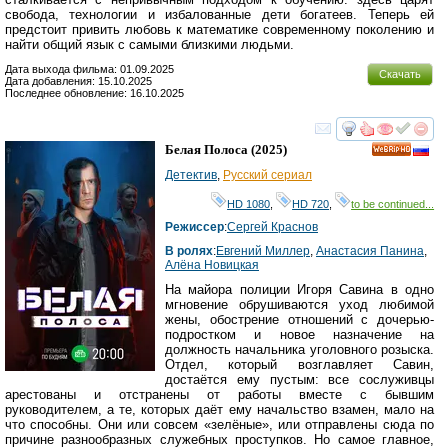
свобода, технологии и избалованные дети богатеев. Теперь ей
предстоит привить любовь к математике современному поколению и
найти общий язык с самыми близкими людьми.
Дата выхода фильма: 01.09.2025
Скачать
Дата добавления: 15.10.2025
Последнее обновление: 16.10.2025
смотреть
инте
Белая Полоса
(2025)
HD
Детектив
,
Русский сериал
HD 1080
,
HD 720
,
to be continued...
Режиссер
:
Сергей Краснов
В ролях
:
Евгений Миллер
,
Анастасия Панина
,
Алёна Новицкая
На майора полиции Игоря Савина в одно
мгновение обрушиваются уход любимой
жены, обострение отношений с дочерью-
подростком и новое назначение на
должность начальника уголовного розыска.
Отдел, который возглавляет Савин,
достаётся ему пустым: все сослуживцы
арестованы и отстранены от работы вместе с бывшим
руководителем, а те, которых даёт ему начальство взамен, мало на
что способны. Они или совсем «зелёные», или отправлены сюда по
причине разнообразных служебных проступков. Но самое главное,