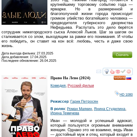
крупнейшему торговому событию года —
ярмарке. Но в размеренной и
благополучной жизни города происходит
громкое убийство богатейшего человека —
предводителя губернского дворянства
Нефедьева. Распутать это дело берётся
сотрудник нижегородского сыска Алексей Лыков. Шаг за шагом он
сталкивается со злом, выходящим за рамки его понимания. И чтобы
его победить, он ставит на кон всё: любовь, честь и даже свою
жизнь.
Дата выхода фильма: 27.03.2025
Скачать
Дата добавления: 17.04.2025
Последнее обновление: 26.04.2025
смотреть
инте
Право На Лево
(2024)
HD
Комедия
,
Русский фильм
HD 1080
Режиссер
:
Гарик Петросян
В ролях
:
Роман Маякин
,
Янина Студилина
,
Ирина Темичева
Иван — молодой и успешный адвокат,
который пользуется огромным вниманием
женщин. Однако это не взаимно, ведь Иван
— достойный муж и отец, который входит в