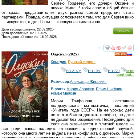
Сергею Гордееву, его дочери Оксане и
внучке Миле. Чтобы спасти общий бизнес
от краха, представителям двух разных семей предстоит стать
партнёрами. Правда, ситуация осложняется тем, что для Сергея вино
— искусство, а для Паши — «невкусная кислятина».
Дата выхода фильма: 22.09.2025
Скачать
Дата добавления: 02.10.2025
Последнее обновление: 16.02.2026
смотреть
инте
Олдскул
(2025)
HD
Комедия
,
Русский сериал
HD 2160р
,
HD 1080
,
HD 720
,
to be
continued...
Режиссер
:
Александр Жигалкин
В ролях
:
Мария Аронова
,
Ефим Шифрин
,
Роман Маякин
Мария Трифонова — настоящая
«олдскульная» математичка, последний
«Учитель года СССР». На ее уроках дети
не то что боятся достать телефон, но даже
не дышат без разрешения. Неожиданно для
себя она оказывается в элитной школе —
все ради шанса наладить отношения с единственной внучкой,
которую она много лет не видела из-за конфликта с дочерью. Мария
сталкивается с непривычным подходом к обучению: здесь царят