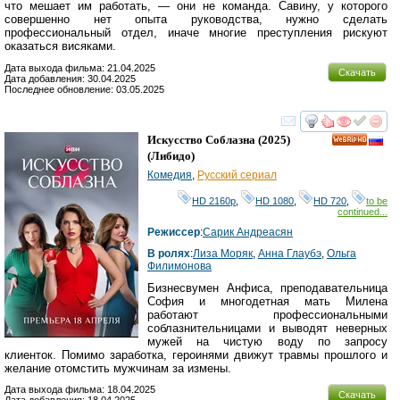
что мешает им работать, — они не команда. Савину, у которого
совершенно нет опыта руководства, нужно сделать
профессиональный отдел, иначе многие преступления рискуют
оказаться висяками.
Дата выхода фильма: 21.04.2025
Скачать
Дата добавления: 30.04.2025
Последнее обновление: 03.05.2025
смотреть
инте
Искусство Соблазна
(2025)
HD
(
Либидо
)
Комедия
,
Русский сериал
HD 2160р
,
HD 1080
,
HD 720
,
to be
continued...
Режиссер
:
Сарик Андреасян
В ролях
:
Лиза Моряк
,
Анна Глаубэ
,
Ольга
Филимонова
Бизнесвумен Анфиса, преподавательница
София и многодетная мать Милена
работают профессиональными
соблазнительницами и выводят неверных
мужей на чистую воду по запросу
клиенток. Помимо заработка, героинями движут травмы прошлого и
желание отомстить мужчинам за измены.
Дата выхода фильма: 18.04.2025
Скачать