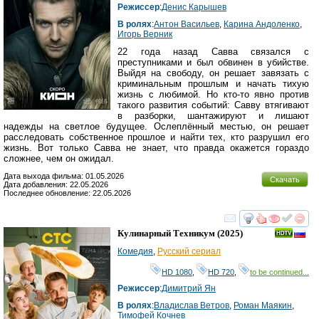
Режиссер
:
Денис Карышев
В ролях
:
Антон Васильев
,
Карина Андоленко
,
Игорь Верник
22 года назад Савва связался с
преступниками и был обвинен в убийстве.
Выйдя на свободу, он решает завязать с
криминальным прошлым и начать тихую
жизнь с любимой. Но кто-то явно против
такого развития событий: Савву втягивают
в разборки, шантажируют и лишают
надежды на светлое будущее. Ослеплённый местью, он решает
расследовать собственное прошлое и найти тех, кто разрушил его
жизнь. Вот только Савва не знает, что правда окажется гораздо
сложнее, чем он ожидал.
Дата выхода фильма: 01.05.2026
Скачать
Дата добавления: 22.05.2026
Последнее обновление: 22.05.2026
смотреть
инте
Кулинарный Техникум
(2025)
Комедия
,
Русский сериал
HD 1080
,
HD 720
,
to be continued...
Режиссер
:
Димитрий Ян
В ролях
:
Владислав Ветров
,
Роман Маякин
,
Тимофей Кочнев