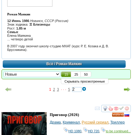
Роман Маякин
12 Июнь 1986
Ногинск, СССР (Россия)
Знак зодиака:
♊ Близнецы
Рост:
1.85 м
Семья
:
Елена Маякина
... четверо детей
В 2007 году окончил школу-студию МХАТ (курс Р. Е. Козака и Д. В.
Брусникина).
Всё
/ Роман Маякин
15
25
50
Скрывать просмотренные
1
2
3
· · ·
5
смотреть
инте
Приговор
(2026)
HD
Драма
,
Криминал
,
Русский сериал
,
Триллер
HD 1080
,
HD 720
,
to be continued...