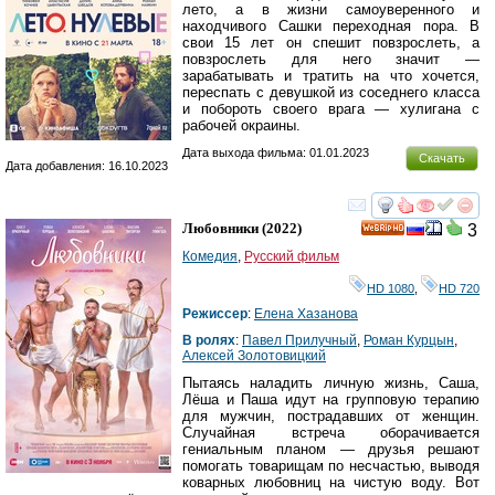
лето, а в жизни самоуверенного и
находчивого Сашки переходная пора. В
свои 15 лет он спешит повзрослеть, а
повзрослеть для него значит —
зарабатывать и тратить на что хочется,
переспать с девушкой из соседнего класса
и побороть своего врага — хулигана с
рабочей окраины.
Дата выхода фильма: 01.01.2023
Скачать
Дата добавления: 16.10.2023
смотреть
инте
Любовники
(2022)
3
HD
Комедия
,
Русский фильм
HD 1080
,
HD 720
Режиссер
:
Елена Хазанова
В ролях
:
Павел Прилучный
,
Роман Курцын
,
Алексей Золотовицкий
Пытаясь наладить личную жизнь, Саша,
Лёша и Паша идут на групповую терапию
для мужчин, пострадавших от женщин.
Случайная встреча оборачивается
гениальным планом — друзья решают
помогать товарищам по несчастью, выводя
коварных любовниц на чистую воду. Вот