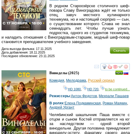
В родном Староозёрске столичного шеф-
повара Славу Виноградова ждёт не только
отец, завуч местного кулинарного
техникума, но и настоящий сюрприз — сын,
о существовании которого Слава не знал
семнадцать лет. Чтобы лучше узнать
подростка, одного из студентов техникума,
и наладить отношения с Виноградовым-старшим, модный шеф-повар
становится преподавателем учебного заведения.
Дата выхода фильма: 17.11.2025
Скачать
Дата добавления: 18.11.2025
Последнее обновление: 23.11.2025
смотреть
инте
Виноделы
(2025)
Комедия
,
Мелодрама
,
Русский сериал
HD 1080
,
HD 720
,
to be continued...
Режиссеры
:
Антон Федотов
,
Мехрали Пашаев
В ролях
:
Елена Подкаминская
,
Роман Маякин
,
Андрей Ургант
Челябинский шашлычник Паша вместе с
отцом и сыном Костей отправляется на юг
за наследством — одной второй
винодельни. Другая половина принадлежит
виноделу-эстету, фанатику своего дела