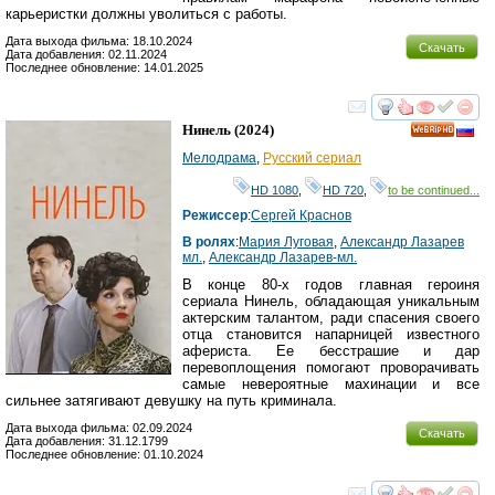
карьеристки должны уволиться с работы.
Дата выхода фильма: 18.10.2024
Скачать
Дата добавления: 02.11.2024
Последнее обновление: 14.01.2025
смотреть
инте
Нинель
(2024)
HD
Мелодрама
,
Русский сериал
HD 1080
,
HD 720
,
to be continued...
Режиссер
:
Сергей Краснов
В ролях
:
Мария Луговая
,
Александр Лазарев
мл.
,
Александр Лазарев-мл.
В конце 80-х годов главная героиня
сериала Нинель, обладающая уникальным
актерским талантом, ради спасения своего
отца становится напарницей известного
афериста. Ее бесстрашие и дар
перевоплощения помогают проворачивать
самые невероятные махинации и все
сильнее затягивают девушку на путь криминала.
Дата выхода фильма: 02.09.2024
Скачать
Дата добавления: 31.12.1799
Последнее обновление: 01.10.2024