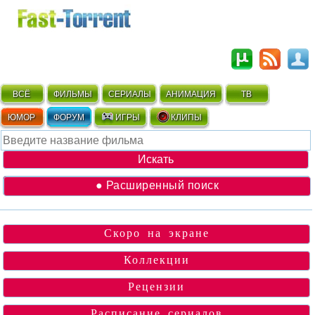
ВСЁ
ФИЛЬМЫ
СЕРИАЛЫ
АНИМАЦИЯ
ТВ
ЮМОР
ФОРУМ
ИГРЫ
КЛИПЫ
● Расширенный поиск
Скоро на экране
Коллекции
Рецензии
Расписание сериалов