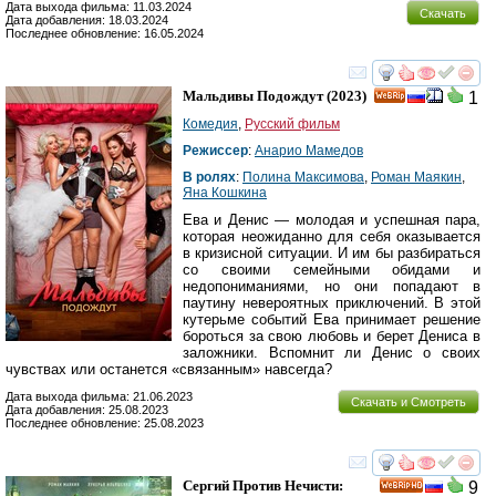
Дата выхода фильма: 11.03.2024
Скачать
Дата добавления: 18.03.2024
Последнее обновление: 16.05.2024
смотреть
инте
Мальдивы Подождут
(2023)
1
Комедия
,
Русский фильм
Режиссер
:
Анарио Мамедов
В ролях
:
Полина Максимова
,
Роман Маякин
,
Яна Кошкина
Ева и Денис — молодая и успешная пара,
которая неожиданно для себя оказывается
в кризисной ситуации. И им бы разбираться
со своими семейными обидами и
недопониманиями, но они попадают в
паутину невероятных приключений. В этой
кутерьме событий Ева принимает решение
бороться за свою любовь и берет Дениса в
заложники. Вспомнит ли Денис о своих
чувствах или останется «связанным» навсегда?
Дата выхода фильма: 21.06.2023
Скачать и Смотреть
Дата добавления: 25.08.2023
Последнее обновление: 25.08.2023
смотреть
инте
Сергий Против Нечисти:
9