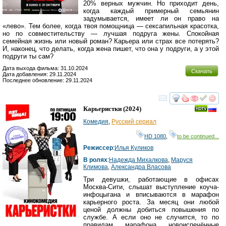
20% верных мужчин. Но приходит день,
когда каждый примерный семьянин
задумывается, имеет ли он право на
«лево». Тем более, когда твоя помощница — сексапильная красотка,
но по совместительству — лучшая подруга жены. Спокойная
семейная жизнь или новый роман? Карьера или страх все потерять?
И, наконец, что делать, когда жена пишет, что она у подруги, а у этой
подруги ты сам?
Дата выхода фильма: 31.10.2024
Скачать
Дата добавления: 29.11.2024
Последнее обновление: 29.11.2024
смотреть
инте
Карьеристки
(2024)
Комедия
,
Русский сериал
HD 1080
,
to be continued...
Режиссер
:
Илья Куликов
В ролях
:
Надежда Михалкова
,
Маруся
Климова
,
Александра Власова
Три девушки, работающие в офисах
Москва-Сити, слышат выступление коуча-
инфоцыгана и вписываются в марафон
карьерного роста. За месяц они любой
ценой должны добиться повышения по
службе. А если оно не случится, то по
правилам марафона новоиспечённые