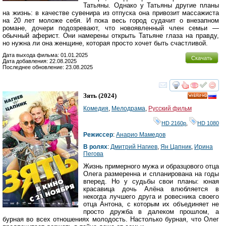
Татьяны. Однако у Татьяны другие планы
на жизнь: в качестве сувенира из отпуска она привозит массажиста
на 20 лет моложе себя. И пока весь город судачит о внезапном
романе, дочери подозревают, что новоявленный член семьи —
обычный аферист. Они намерены открыть Татьяне глаза на правду,
но нужна ли она женщине, которая просто хочет быть счастливой.
Дата выхода фильма: 01.01.2025
Скачать
Дата добавления: 22.08.2025
Последнее обновление: 23.08.2025
смотреть
инте
Зять
(2024)
HD
Комедия
,
Мелодрама
,
Русский фильм
HD 2160р
,
HD 1080
Режиссер
:
Анарио Мамедов
В ролях
:
Дмитрий Нагиев
,
Ян Цапник
,
Ирина
Пегова
Жизнь примерного мужа и образцового отца
Олега размеренна и спланирована на годы
вперед. Но у судьбы свои планы: юная
красавица дочь Алёна влюбляется в
некогда лучшего друга и ровесника своего
отца Антона, с которым их объединяет не
просто дружба в далеком прошлом, а
бурная во всех отношениях молодость. Настолько бурная, что Олег