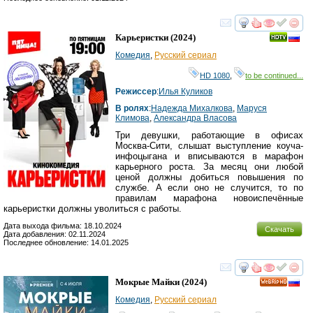
смотреть
инте
Карьеристки
(2024)
Комедия
,
Русский сериал
HD 1080
,
to be continued...
Режиссер
:
Илья Куликов
В ролях
:
Надежда Михалкова
,
Маруся
Климова
,
Александра Власова
Три девушки, работающие в офисах
Москва-Сити, слышат выступление коуча-
инфоцыгана и вписываются в марафон
карьерного роста. За месяц они любой
ценой должны добиться повышения по
службе. А если оно не случится, то по
правилам марафона новоиспечённые
карьеристки должны уволиться с работы.
Дата выхода фильма: 18.10.2024
Скачать
Дата добавления: 02.11.2024
Последнее обновление: 14.01.2025
смотреть
инте
Мокрые Майки
(2024)
HD
Комедия
,
Русский сериал