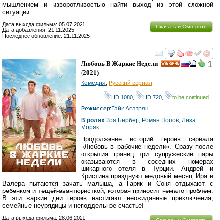
мышлением и изворотливостью найти выход из этой сложной
ситуации...
Дата выхода фильма: 05.07.2021
Скачать и Смотреть
Дата добавления: 21.11.2025
Последнее обновление: 21.11.2025
смотреть
инте
Любовь В Жаркие Недели
1
HD
(2021)
Комедия
,
Русский сериал
HD 1080
,
HD 720
,
to be continued...
Режиссер
:
Гайк Асатрян
В ролях
:
Зоя Бербер
,
Роман Попов
,
Лиза
Моряк
Продолжение историй героев сериала
«Любовь в рабочие недели». Сразу после
открытия границ три супружеские пары
оказываются в соседних номерах
шикарного отеля в Турции. Андрей и
Кристина празднуют медовый месяц, Ира и
Валера пытаются зачать малыша, а Гарик и Соня отдыхают с
ребенком и тещей-авантюристкой, которая приносит немало проблем.
В эти жаркие дни героев настигают неожиданные приключения,
семейные неурядицы и неподдельное счастье!
Дата выхода фильма: 28.06.2021