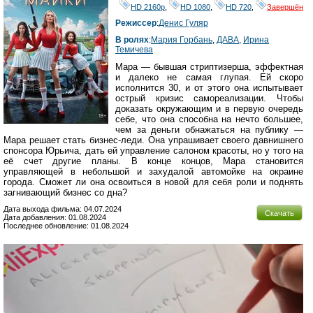
HD 2160р
,
HD 1080
,
HD 720
,
Завершён
Режиссер
:
Денис Гуляр
В ролях
:
Мария Горбань
,
ДАВА
,
Ирина
Темичева
Мара — бывшая стриптизерша, эффектная
и далеко не самая глупая. Ей скоро
исполнится 30, и от этого она испытывает
острый кризис самореализации. Чтобы
доказать окружающим и в первую очередь
себе, что она способна на нечто большее,
чем за деньги обнажаться на публику —
Мара решает стать бизнес-леди. Она упрашивает своего давнишнего
спонсора Юрьича, дать ей управление салоном красоты, но у того на
её счет другие планы. В конце концов, Мара становится
управляющей в небольшой и захудалой автомойке на окраине
города. Сможет ли она освоиться в новой для себя роли и поднять
загнивающий бизнес со дна?
Дата выхода фильма: 04.07.2024
Скачать
Дата добавления: 01.08.2024
Последнее обновление: 01.08.2024