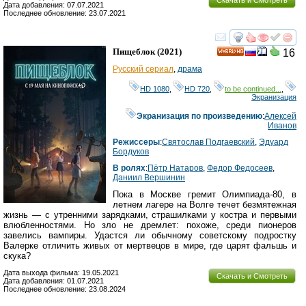
Скачать и Смотреть
Дата добавления: 07.07.2021
Последнее обновление: 23.07.2021
смотреть
инте
Пищеблок
(2021)
16
HD
Русский сериал
,
драма
HD 1080
,
HD 720
,
to be continued...
,
Экранизация
Экранизация по произведению
:
Алексей
Иванов
Режиссеры
:
Святослав Подгаевский
,
Эдуард
Бордуков
В ролях
:
Пётр Натаров
,
Федор Федосеев
,
Даниил Вершинин
Пока в Москве гремит Олимпиада-80, в
летнем лагере на Волге течет безмятежная
жизнь — с утренними зарядками, страшилками у костра и первыми
влюбленностями. Но зло не дремлет: похоже, среди пионеров
завелись вампиры. Удастся ли обычному советскому подростку
Валерке отличить живых от мертвецов в мире, где царят фальшь и
скука?
Дата выхода фильма: 19.05.2021
Скачать и Смотреть
Дата добавления: 01.07.2021
Последнее обновление: 23.08.2024