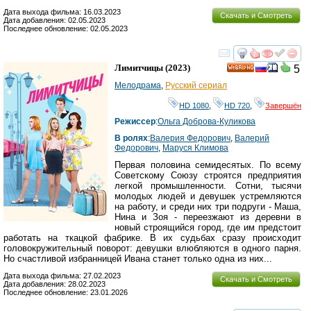
Дата выхода фильма: 16.03.2023
Скачать и Смотреть
Дата добавления: 02.05.2023
Последнее обновление: 02.05.2023
смотреть
инте
Лимитчицы
(2023)
5
HD
Мелодрама
,
Русский сериал
HD 1080
,
HD 720
,
Завершён
Режиссер
:
Ольга Доброва-Куликова
В ролях
:
Валерия Федорович
,
Валерий
Федорович
,
Маруся Климова
Первая половина семидесятых. По всему
Советскому Союзу строятся предприятия
легкой промышленности. Сотни, тысячи
молодых людей и девушек устремляются
на работу, и среди них три подруги - Маша,
Нина и Зоя - переезжают из деревни в
новый строящийся город, где им предстоит
работать на ткацкой фабрике. В их судьбах сразу происходит
головокружительный поворот: девушки влюбляются в одного парня.
Но счастливой избранницей Ивана станет только одна из них...
Дата выхода фильма: 27.02.2023
Скачать и Смотреть
Дата добавления: 28.02.2023
Последнее обновление: 23.01.2026