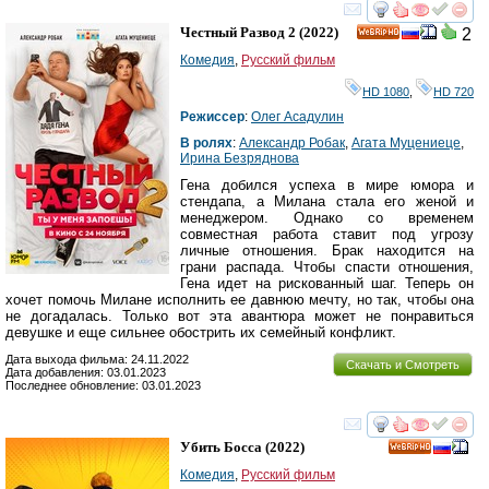
смотреть
инте
Честный Развод 2
(2022)
2
HD
Комедия
,
Русский фильм
HD 1080
,
HD 720
Режиссер
:
Олег Асадулин
В ролях
:
Александр Робак
,
Агата Муцениеце
,
Ирина Безряднова
Гена добился успеха в мире юмора и
стендапа, а Милана стала его женой и
менеджером. Однако со временем
совместная работа ставит под угрозу
личные отношения. Брак находится на
грани распада. Чтобы спасти отношения,
Гена идет на рискованный шаг. Теперь он
хочет помочь Милане исполнить ее давнюю мечту, но так, чтобы она
не догадалась. Только вот эта авантюра может не понравиться
девушке и еще сильнее обострить их семейный конфликт.
Дата выхода фильма: 24.11.2022
Скачать и Смотреть
Дата добавления: 03.01.2023
Последнее обновление: 03.01.2023
смотреть
инте
Убить Босса
(2022)
HD
Комедия
,
Русский фильм