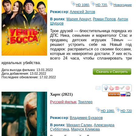
HD 1080
,
HD 720
,
Новогодние
Режиссер
:
Алексей Зотов
В ролях
:
Мария Арнаут
,
Роман Попов
,
Антон
Шурцов
Трое друзей — блюстительница порядка из
ДПС Ника, семьянин и маркетолог Стас и
продавец детских игрушек Тёмыч —
решают устроить себе на Новый год
подарок: расправиться со своими боссами,
которые их невероятно достали. У них есть
всего 24 часа, чтобы спланировать три
идеальных убийства.
Дата выхода фильма: 13.01.2022
Скачать и Смотреть
Дата добавления: 13.02.2022
Последнее обновление: 17.02.2022
смотреть
инте
Хартс
(2021)
HD
Русский фильм
,
Триллер
HD 1080
,
HD 720
Режиссер
:
Владимир Бухаров
В ролях
:
Михаил Салин
,
Александра
Субботина
,
Маруся Климова