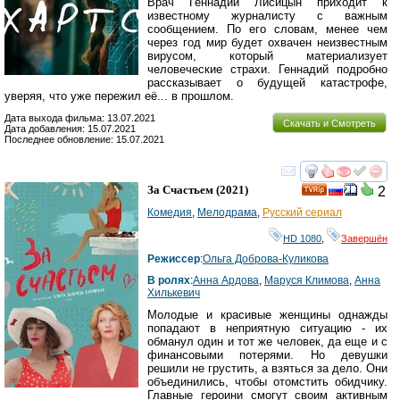
Врач Геннадий Лисицын приходит к
известному журналисту с важным
сообщением. По его словам, менее чем
через год мир будет охвачен неизвестным
вирусом, который материализует
человеческие страхи. Геннадий подробно
рассказывает о будущей катастрофе,
уверяя, что уже пережил её... в прошлом.
Дата выхода фильма: 13.07.2021
Скачать и Смотреть
Дата добавления: 15.07.2021
Последнее обновление: 15.07.2021
смотреть
инте
За Счастьем
(2021)
2
Комедия
,
Мелодрама
,
Русский сериал
HD 1080
,
Завершён
Режиссер
:
Ольга Доброва-Куликова
В ролях
:
Анна Ардова
,
Маруся Климова
,
Анна
Хилькевич
Молодые и красивые женщины однажды
попадают в неприятную ситуацию - их
обманул один и тот же человек, да еще и с
финансовыми потерями. Но девушки
решили не грустить, а взяться за дело. Они
объединились, чтобы отомстить обидчику.
Главные героини смогут своим активным