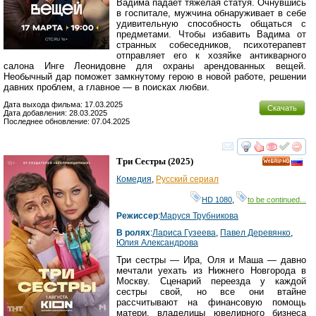
Вадима падает тяжелая статуя. Очнувшись
в госпитале, мужчина обнаруживает в себе
удивительную способность общаться с
предметами. Чтобы избавить Вадима от
странных собеседников, психотерапевт
отправляет его к хозяйке антикварного
салона Инге Леонидовне для охраны арендованных вещей.
Необычный дар поможет замкнутому герою в новой работе, решении
давних проблем, а главное — в поисках любви.
Дата выхода фильма: 17.03.2025
Скачать
Дата добавления: 28.03.2025
Последнее обновление: 07.04.2025
смотреть
инте
Три Сестры
(2025)
HD
Комедия
,
Русский сериал
HD 1080
,
to be continued...
Режиссер
:
Маруся Трубникова
В ролях
:
Лариса Гузеева
,
Павел Деревянко
,
Юлия Александрова
Три сестры — Ира, Оля и Маша — давно
мечтали уехать из Нижнего Новгорода в
Москву. Сценарий переезда у каждой
сестры свой, но все они втайне
рассчитывают на финансовую помощь
матери, владелицы ювелирного бизнеса