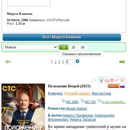
Маруся Климова
04 Июль 1989
Хабаровск, СССР (Россия)
Рост:
1.72 м
Всё
/ Маруся Климова
15
25
50
Скрывать просмотренные
1
2
3
4
смотреть
инте
Положение Вещей
(2025)
HD
Комедия
,
Русский сериал
,
Фантастика
HD 1080
,
HD 720
,
to be continued...
Режиссер
:
Денис Карро
В ролях
:
Никита Панфилов
,
Александра
Флоринская
,
Никита Тарасов
Во время нападения грабителей в музее на