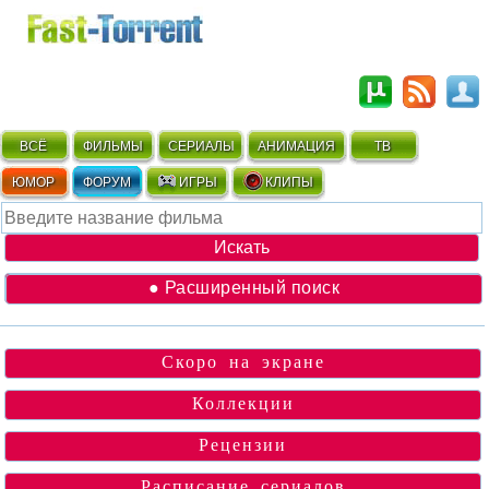
ВСЁ
ФИЛЬМЫ
СЕРИАЛЫ
АНИМАЦИЯ
ТВ
ЮМОР
ФОРУМ
ИГРЫ
КЛИПЫ
● Расширенный поиск
Скоро на экране
Коллекции
Рецензии
Расписание сериалов