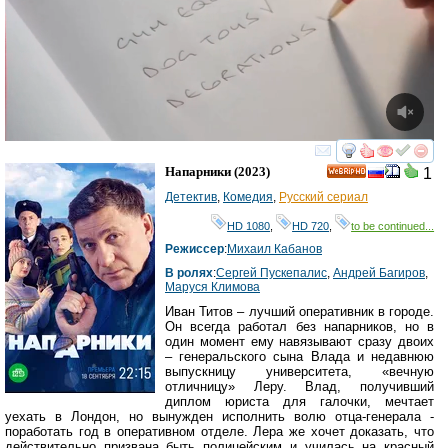
смотреть
инте
Напарники
(2023)
1
HD
Детектив
,
Комедия
,
Русский сериал
HD 1080
,
HD 720
,
to be continued...
Режиссер
:
Михаил Кабанов
В ролях
:
Сергей Пускепалис
,
Андрей Багиров
,
Маруся Климова
Иван Титов – лучший оперативник в городе.
Он всегда работал без напарников, но в
один момент ему навязывают сразу двоих
– генеральского сына Влада и недавнюю
выпускницу университета, «вечную
отличницу» Леру. Влад, получивший
диплом юриста для галочки, мечтает
уехать в Лондон, но вынужден исполнить волю отца-генерала -
поработать год в оперативном отделе. Лера же хочет доказать, что
действительно призвана быть полицейским и училась на красный