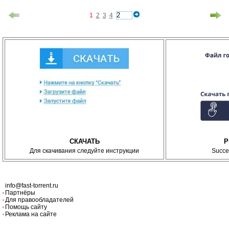
1
2
3
4
СКАЧАТЬ
P
Для скачивания следуйте инструкции
Succe
info@fast-torrent.ru
Партнёры
Для правообладателей
Помощь сайту
Реклама на сайте