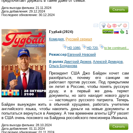
предпочитает держать в тайне даже от семьи.
Дата выхода фильма: 21.11.2024
Скачать
Дата добавления: 29.12.2024
Последнее обновление: 30.12.2024
смотреть
инте
Гудбай
(2024)
1
Комедия
,
Русский сериал
HD 1080
,
HD 720
,
to be continued...
Режиссер
:
Евгений Невский
В ролях
:
Дмитрий Дюжев
,
Алексей Демидов
,
Ольга Богданова
Президент США Джо Байден хочет сам
разобраться, почему его санкции не
работают против русских. Под прикрытием
он летит в Россию, чтобы понять русскую
душу, и в первый же день теряет
документы, но зато находит нового друга
— настоящего русского патриота. Теперь
Байден вынужден жить в обычной хрущевке, работать учителем
английского языка, чтобы накопить деньги на новые документы и
попытаться вернуться в Америку. А тем временем агенты ЦРУ увозят
в США очень похожего на Байдена российского пенсионера Иваныча.
Дата выхода фильма: 28.10.2024
Скачать
Дата добавления: 01.11.2024
Последнее обновление: 01.11.2024