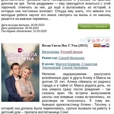
диплом не зря. Титов раздражен — ему приходится возиться с этой
парочкой, отвечать за них, да ещё и вытаскивать из историй, в
которые они постоянно влипают. Откуда ему знать, что именно эти
молодые ребята научат его иначе смотреть на жизнь и он наконец
решится на важные перемены...
Дата выхода фильма: 18.09.2023
Скачать и Смотреть
Дата добавления: 30.09.2023
Последнее обновление: 11.03.2025
смотреть
инте
Весна Свела Нас С Ума
(2023)
Мелодрама
,
Русский фильм
Режиссер
:
Сергей Мезенцев
В ролях
:
Маруся Климова
,
Станислав
Эрклиевский
,
Сергей Ланбамин
Нелепое недоразумение разлучило
влюбленных друг в друга Алину и Макса на
долгие 15 лет. Алина сбежала из родного
города и в тайне от Макса родила дочь, но
она умерла сразу после рождения – так
сказала врач. На встрече выпускников
школы они впервые снова встретились, но
разговора не получилось. К тому же,
бывшую одноклассницу Алины - Татьяну, у
которой она должна была переночевать, срочно вызвали на работу в
детский дом – пропала воспитанница Соня.