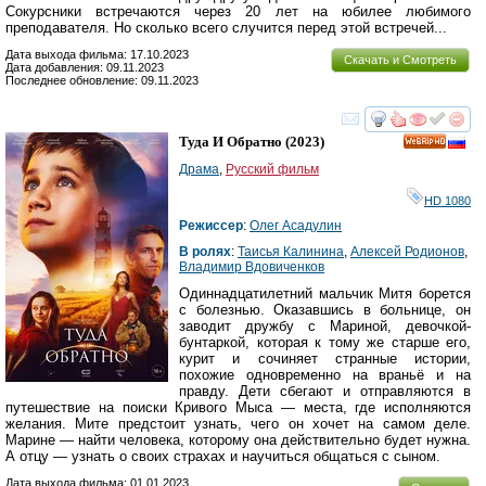
Сокурсники встречаются через 20 лет на юбилее любимого
преподавателя. Но сколько всего случится перед этой встречей...
Дата выхода фильма: 17.10.2023
Скачать и Смотреть
Дата добавления: 09.11.2023
Последнее обновление: 09.11.2023
смотреть
инте
Туда И Обратно
(2023)
HD
Драма
,
Русский фильм
HD 1080
Режиссер
:
Олег Асадулин
В ролях
:
Таисья Калинина
,
Алексей Родионов
,
Владимир Вдовиченков
Одиннадцатилетний мальчик Митя борется
с болезнью. Оказавшись в больнице, он
заводит дружбу с Мариной, девочкой-
бунтаркой, которая к тому же старше его,
курит и сочиняет странные истории,
похожие одновременно на враньё и на
правду. Дети сбегают и отправляются в
путешествие на поиски Кривого Мыса — места, где исполняются
желания. Мите предстоит узнать, чего он хочет на самом деле.
Марине — найти человека, которому она действительно будет нужна.
А отцу — узнать о своих страхах и научиться общаться с сыном.
Дата выхода фильма: 01.01.2023