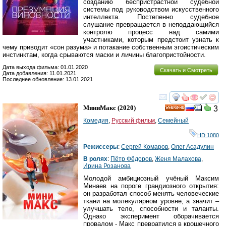
созданию беспристрастной судебной
системы под руководством искусственного
интеллекта. Постепенно судебное
слушание превращается в неподдающийся
контролю процесс над самими
участниками, которым предстоит узнать к
чему приводит «сон разума» и потакание собственным эгоистическим
инстинктам, когда срываются маски и личины благопристойности.
Дата выхода фильма: 01.01.2020
Скачать и Смотреть
Дата добавления: 11.01.2021
Последнее обновление: 13.01.2021
смотреть
инте
МиниМакс
(2020)
3
HD
Комедия
,
Русский фильм
,
Семейный
HD 1080
Режиссеры
:
Сергей Комаров
,
Олег Асадулин
В ролях
:
Пётр Фёдоров
,
Женя Малахова
,
Ирина Розанова
Молодой амбициозный учёный Максим
Минаев на пороге грандиозного открытия:
он разработал способ менять человеческие
ткани на молекулярном уровне, а значит –
улучшать тело, способности и таланты.
Однако эксперимент оборачивается
провалом - Макс превратился в крошечного