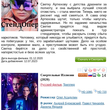
Светку Артюхову с детства дразнили за
полноту, и она выбрала лучший способ
отомстить – стала ментом. Теперь никто не
рискнет над ней смеяться. А сама опер
Артюхова шутит, только чтобы напугать
задержанных. Но по заданию начальства
Светке придётся под видом
администратора поехать в тур
стендаперов, чтобы раскрыть схему сбыта
наркотиков. Человеку, который никогда не улыбается, придется быть
на побегушках у тех, кто зарабатывает шутками. Дело на особом
контроле, времени мало, а преступником может быть кто угодно.
Светка берётся за дело со свойственной ей простотой,
напористостью и безо всяких шуток.
Дата выхода фильма: 01.12.2020
Скачать и Смотреть
Дата добавления: 12.07.2023
смотреть
инте
Смертельные Иллюзии
14
HD
(2020)
Русский фильм
,
Триллер
HD 1080
,
HD 720
Режиссер
:
Олег Асадулин
В ролях
:
Андрей Бурковский
,
Павел Чинарёв
,
Данила Якушев