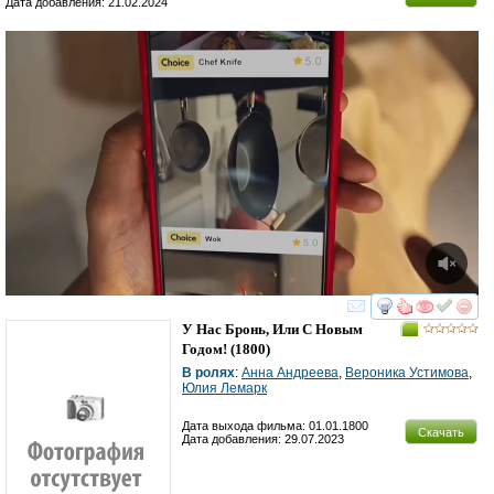
Дата добавления: 21.02.2024
смотреть
инте
У Нас Бронь, Или С Новым
Годом!
(1800)
В ролях
:
Анна Андреева
,
Вероника Устимова
,
Юлия Лемарк
Дата выхода фильма: 01.01.1800
Скачать
Дата добавления: 29.07.2023