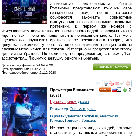
Знаменитые иллюзионисты братья
Романовы представляют публике свое
грандиозное шоу, после которого
собираются закончить совместные
выступления из-за накопившихся взаимных
претензий. В первом же номере с
исчезновением ассистентки из заполненного водой аквариума что-то
идет не так — она не появляется в положенном месте. Тут же в
сценических наушниках братьев голос неизвестного говорит, что
девушка находится у него. А ещё он изменил принцип работы
сложных механизмов для трюков. И теперь они представляют угрозу
для жизни братьев. Но если шоу не продолжится, «голос» убьет
ассистентку... Любимую девушку одного из братьев.
Дата выхода фильма: 24.09.2020
Скачать и Смотреть
Дата добавления: 17.12.2020
Последнее обновление: 21.12.2020
смотреть
инте
Презумпция Виновности
2
HD
(2020)
Русский фильм
,
драма
Режиссер
:
Олег Асадулин
В ролях
:
Донатас Грудович
,
Анастасия
Клюева
,
Григорий Зельцер
История о группе молодых людей, которые
становятся участниками эксперимента по