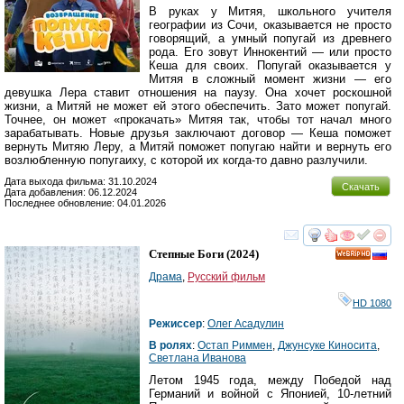
В руках у Митяя, школьного учителя
географии из Сочи, оказывается не просто
говорящий, а умный попугай из древнего
рода. Его зовут Иннокентий — или просто
Кеша для своих. Попугай оказывается у
Митяя в сложный момент жизни — его
девушка Лера ставит отношения на паузу. Она хочет роскошной
жизни, а Митяй не может ей этого обеспечить. Зато может попугай.
Точнее, он может «прокачать» Митяя так, чтобы тот начал много
зарабатывать. Новые друзья заключают договор — Кеша поможет
вернуть Митяю Леру, а Митяй поможет попугаю найти и вернуть его
возлюбленную попугаиху, с которой их когда-то давно разлучили.
Дата выхода фильма: 31.10.2024
Скачать
Дата добавления: 06.12.2024
Последнее обновление: 04.01.2026
смотреть
инте
Степные Боги
(2024)
HD
Драма
,
Русский фильм
HD 1080
Режиссер
:
Олег Асадулин
В ролях
:
Остап Риммен
,
Джунсуке Киносита
,
Светлана Иванова
Летом 1945 года, между Победой над
Германий и войной с Японией, 10-летний