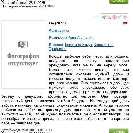
Скачать
Дата добавления: 28.11.2025
Последнее обновление: 28.11.2025
смотреть
инте
Он
(2023)
Фантастика
Режиссер
:
Олег Асадулин
В ролях
:
Кристина Асмус
,
Константин
Трофимов
Ксюша, выбирая себе место для отдыха,
получает на почту предложение
арендовать дом мечты на берегу моря.
Более того, хозяин пишет, что там
установлена система «умный дом» и
героиня получит максимальный комфорт
при проживании. Она приезжает в дом, где
мужской голос рассказывает обо всех
прелестях дома, при этом поддерживает
беседу с девушкой, абсолютно как человек. Она проводит
прекрасный день, пользуясь «заботой» дома. На следующий день
забота начинает напоминать ухаживание мужчины. А когда героиня
собирается выйти на прогулку, дом заявляет, что никуда ее не
выпустит — все, что ей нужно для счастья, он обеспечит внутри. Он
ее выбрал, и раз она приехала — она тоже выбрала его. Теперь они
пара — заявляет дом.
Дата выхода фильма: 01.01.2023
Скачать