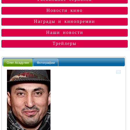
Новости кино
Награды и кинопремии
Наши новости
Трейлеры
Олег Асадулин
Фотографии