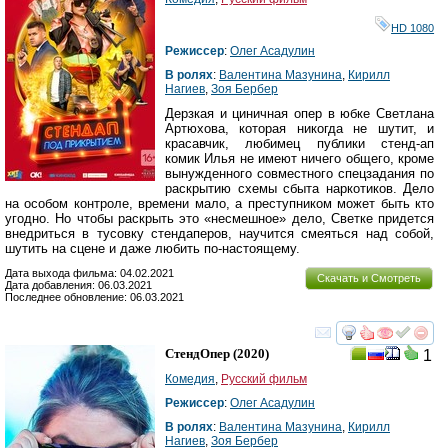
HD 1080
Режиссер
:
Олег Асадулин
В ролях
:
Валентина Мазунина
,
Кирилл
Нагиев
,
Зоя Бербер
Дерзкая и циничная опер в юбке Светлана
Артюхова, которая никогда не шутит, и
красавчик, любимец публики стенд-ап
комик Илья не имеют ничего общего, кроме
вынужденного совместного спецзадания по
раскрытию схемы сбыта наркотиков. Дело
на особом контроле, времени мало, а преступником может быть кто
угодно. Но чтобы раскрыть это «несмешное» дело, Светке придется
внедриться в тусовку стендаперов, научится смеяться над собой,
шутить на сцене и даже любить по-настоящему.
Дата выхода фильма: 04.02.2021
Скачать и Смотреть
Дата добавления: 06.03.2021
Последнее обновление: 06.03.2021
смотреть
инте
СтендОпер
(2020)
1
Комедия
,
Русский фильм
Режиссер
:
Олег Асадулин
В ролях
:
Валентина Мазунина
,
Кирилл
Нагиев
,
Зоя Бербер