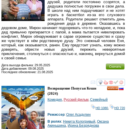
друзей, родители постоянно ссорятся, а
дедушка полностью погружен в свои дела.
В школе над ним подшучивают и не хотят
играть в баскетбол из-за его слухового
аппарата. Родители решают отметить день
рождения деда в деревне. Оказавшись в
дедовом доме, Мирон начинает подозревать что-то неладное, и, пока
дед привычно препирается с папой, а мама пытается нивелировать
конфликт, Мирон обнаруживает в сарае огромное существо и сразу
же чувствует в нём родственную душу. Это снежный человек Еня,
который, как оказывается, ранен. Ему предстоит узнать, кому можно
доверять, обрести новых друзей, пережить невероятные
приключения, столкнуться с опасностью и, наконец, вернуться домой
к своей семье.
Дата выхода фильма: 29.05.2025
Скачать
Дата добавления: 09.08.2025
Последнее обновление: 21.08.2025
смотреть
инте
Возвращение Попугая Кеши
HD
(2024)
Комедия
,
Русский фильм
,
Семейный
HD 1080
,
HD 720
Режиссер
:
Олег Асадулин
В ролях
:
Никита Кологривый
,
Оксана
Акиньшина
,
Ирина Безряднова