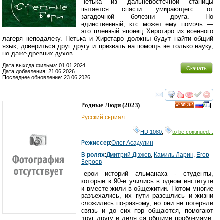
Петька из дальневосточной станицы
пытается спасти умирающего от
загадочной болезни друга. Но
единственный, кто может ему помочь —
это пленный японец Хиротаро из военного
лагеря неподалеку. Петька и Хиротаро должны будут найти общий
язык, довериться друг другу и призвать на помощь не только науку,
но даже древних духов.
Дата выхода фильма: 01.01.2024
Скачать
Дата добавления: 21.06.2026
Последнее обновление: 23.06.2026
смотреть
инте
Родные Люди
(2023)
HD
Русский сериал
HD 1080
,
to be continued...
Режиссер
:
Олег Асадулин
В ролях
:
Дмитрий Дюжев
,
Камиль Ларин
,
Егор
Бероев
Герои историй альманаха - студенты,
которые в 90-е учились в одном институте
и вместе жили в общежитии. Потом многие
разъехались, их пути разошлись и жизни
сложились по-разному, но они не потеряли
связь и до сих пор общаются, помогают
друг другу и делятся общими проблемами.