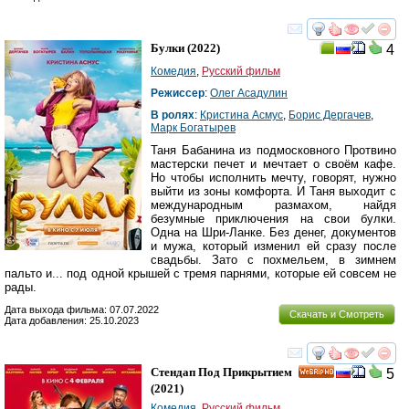
смотреть
инте
Булки
(2022)
4
Комедия
,
Русский фильм
Режиссер
:
Олег Асадулин
В ролях
:
Кристина Асмус
,
Борис Дергачев
,
Марк Богатырев
Таня Бабанина из подмосковного Протвино
мастерски печет и мечтает о своём кафе.
Но чтобы исполнить мечту, говорят, нужно
выйти из зоны комфорта. И Таня выходит с
международным размахом, найдя
безумные приключения на свои булки.
Одна на Шри-Ланке. Без денег, документов
и мужа, который изменил ей сразу после
свадьбы. Зато с похмельем, в зимнем
пальто и... под одной крышей с тремя парнями, которые ей совсем не
рады.
Дата выхода фильма: 07.07.2022
Скачать и Смотреть
Дата добавления: 25.10.2023
смотреть
инте
Стендап Под Прикрытием
5
HD
(2021)
Комедия
,
Русский фильм