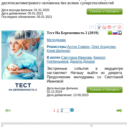
десятисантиметрового человечка без всяких суперспособностей
Дата выхода фильма: 01.01.2020
Скачать и Смотреть
Дата добавления: 05.01.2021
Последнее обновление: 05.01.2021
смотреть
инте
Тест На Беременность 2
(2019)
Мелодрама
Режиссеры
:
Антон Сиверс
,
Олег Асадулин
,
Клим Шипенко
В ролях
:
Светлана Иванова
,
Кирилл
Гребенщиков
,
Данила Дунаев
Экстренные события в медцентре
заставляют Наташу выйти из декрета.
Продолжение мелодрамы со Светланой
Ивановой
Дата выхода фильма:
Скачать и Смотреть
02.12.2019
Дата добавления: 13.09.2023
1
2