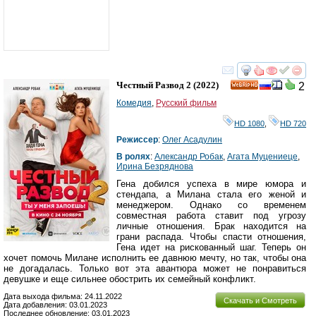
смотреть
инте
Честный Развод 2
(2022)
2
HD
Комедия
,
Русский фильм
HD 1080
,
HD 720
Режиссер
:
Олег Асадулин
В ролях
:
Александр Робак
,
Агата Муцениеце
,
Ирина Безряднова
Гена добился успеха в мире юмора и
стендапа, а Милана стала его женой и
менеджером. Однако со временем
совместная работа ставит под угрозу
личные отношения. Брак находится на
грани распада. Чтобы спасти отношения,
Гена идет на рискованный шаг. Теперь он
хочет помочь Милане исполнить ее давнюю мечту, но так, чтобы она
не догадалась. Только вот эта авантюра может не понравиться
девушке и еще сильнее обострить их семейный конфликт.
Дата выхода фильма: 24.11.2022
Скачать и Смотреть
Дата добавления: 03.01.2023
Последнее обновление: 03.01.2023