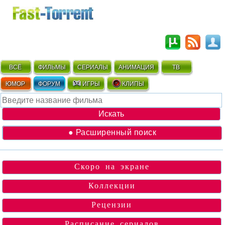
ВСЁ
ФИЛЬМЫ
СЕРИАЛЫ
АНИМАЦИЯ
ТВ
ЮМОР
ФОРУМ
ИГРЫ
КЛИПЫ
● Расширенный поиск
Скоро на экране
Коллекции
Рецензии
Расписание сериалов