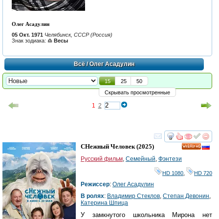
Олег Асадулин
05 Окт. 1971
Челябинск, СССР (Россия)
Знак зодиака:
♎ Весы
Всё
/ Олег Асадулин
15
25
50
Скрывать просмотренные
1
2
смотреть
инте
СНежный Человек
(2025)
HD
Русский фильм
,
Семейный
,
Фэнтези
HD 1080
,
HD 720
Режиссер
:
Олег Асадулин
В ролях
:
Владимир Стеклов
,
Степан Девонин
,
Катерина Шпица
У замкнутого школьника Мирона нет