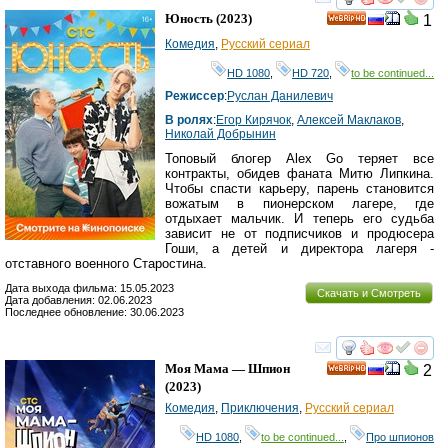
смотреть
инте
Юность
(2023)
1
HD
Комедия
,
Русский сериал
HD 1080
,
HD 720
,
to be continued...
Режиссер
:
Руслан Данилевич
В ролях
:
Егор Кирячок
,
Алексей Маклаков
,
Николай Добрынин
Топовый блогер Alex Go теряет все
контракты, обидев фаната Митю Липкина.
Чтобы спасти карьеру, парень становится
вожатым в пионерском лагере, где
отдыхает мальчик. И теперь его судьба
зависит не от подписчиков и продюсера
Гоши, а детей и директора лагеря -
отставного военного Старостина.
Дата выхода фильма: 15.05.2023
Скачать и Смотреть
Дата добавления: 02.06.2023
Последнее обновление: 30.06.2023
смотреть
инте
Моя Мама — Шпион
2
HD
(2023)
Комедия
,
Приключения
,
Русский сериал
HD 1080
,
to be continued...
,
Про шпионов