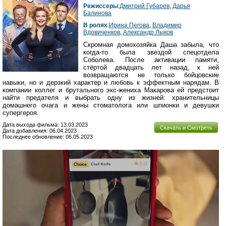
Режиссеры
:
Дмитрий Губарев
,
Дарья
Балинова
В ролях
:
Ирина Пегова
,
Владимир
Вдовиченков
,
Александр Лыков
Скромная домохозяйка Даша забыла, что
когда-то была звездой спецотдела
Соболева. После активации памяти,
стёртой двадцать лет назад, к ней
возвращаются не только бойцовские
навыки, но и дерзкий характер и любовь к эффектным нарядам. В
компании коллег и брутального экс-жениха Макарова ей предстоит
найти предателя и выбрать одну из жизней: хранительницы
домашнего очага и жены стоматолога или шпионки и девушки
супергероя.
Дата выхода фильма: 13.03.2023
Скачать и Смотреть
Дата добавления: 06.04.2023
Последнее обновление: 06.05.2023