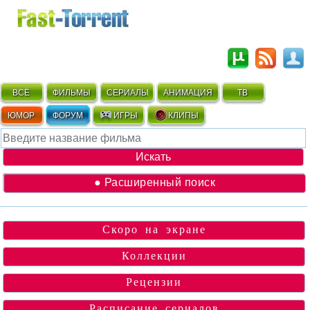
ВСЁ
ФИЛЬМЫ
СЕРИАЛЫ
АНИМАЦИЯ
ТВ
ЮМОР
ФОРУМ
ИГРЫ
КЛИПЫ
● Расширенный поиск
Скоро на экране
Коллекции
Рецензии
Расписание сериалов