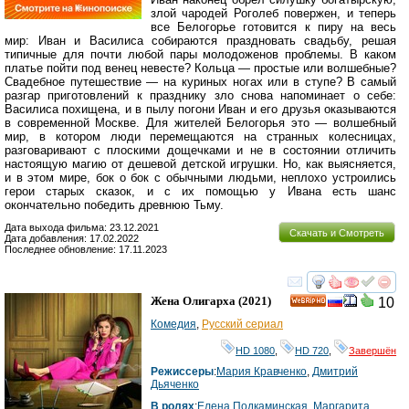
злой чародей Роголеб повержен, и теперь
все Белогорье готовится к пиру на весь
мир: Иван и Василиса собираются праздновать свадьбу, решая
типичные для почти любой пары молодоженов проблемы. В каком
платье пойти под венец невесте? Кольца — простые или волшебные?
Свадебное путешествие — на куриных ногах или в ступе? В самый
разгар приготовлений к празднику зло снова напоминает о себе:
Василиса похищена, и в пылу погони Иван и его друзья оказываются
в современной Москве. Для жителей Белогорья это — волшебный
мир, в котором люди перемещаются на странных колесницах,
разговаривают с плоскими дощечками и не в состоянии отличить
настоящую магию от дешевой детской игрушки. Но, как выясняется,
и в этом мире, бок о бок с обычными людьми, неплохо устроились
герои старых сказок, и с их помощью у Ивана есть шанс
окончательно победить древнюю Тьму.
Дата выхода фильма: 23.12.2021
Скачать и Смотреть
Дата добавления: 17.02.2022
Последнее обновление: 17.11.2023
смотреть
инте
Жена Олигарха
(2021)
10
HD
Комедия
,
Русский сериал
HD 1080
,
HD 720
,
Завершён
Режиссеры
:
Мария Кравченко
,
Дмитрий
Дьяченко
В ролях
:
Елена Подкаминская
,
Маргарита