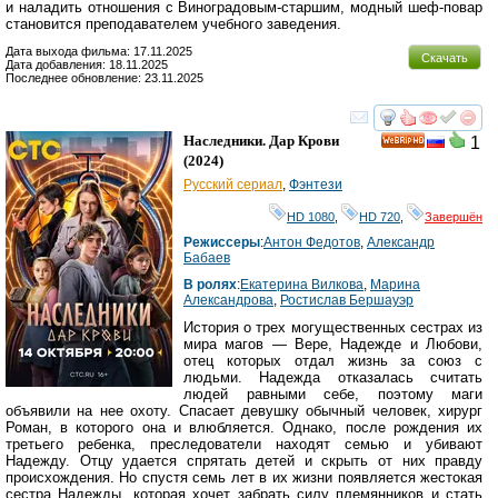
и наладить отношения с Виноградовым-старшим, модный шеф-повар
становится преподавателем учебного заведения.
Дата выхода фильма: 17.11.2025
Скачать
Дата добавления: 18.11.2025
Последнее обновление: 23.11.2025
смотреть
инте
Наследники. Дар Крови
1
HD
(2024)
Русский сериал
,
Фэнтези
HD 1080
,
HD 720
,
Завершён
Режиссеры
:
Антон Федотов
,
Александр
Бабаев
В ролях
:
Екатерина Вилкова
,
Марина
Александрова
,
Ростислав Бершауэр
История о трех могущественных сестрах из
мира магов — Вере, Надежде и Любови,
отец которых отдал жизнь за союз с
людьми. Надежда отказалась считать
людей равными себе, поэтому маги
объявили на нее охоту. Спасает девушку обычный человек, хирург
Роман, в которого она и влюбляется. Однако, после рождения их
третьего ребенка, преследователи находят семью и убивают
Надежду. Отцу удается спрятать детей и скрыть от них правду
происхождения. Но спустя семь лет в их жизни появляется жестокая
сестра Надежды, которая хочет забрать силу племянников и стать