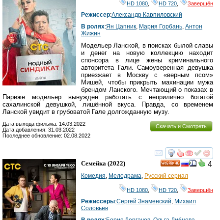
HD 1080
,
HD 720
,
Завершён
Режиссер
:
Александр Карпиловский
В ролях
:
Ян Цапник
,
Мария Горбань
,
Антон
Жижин
Модельер Ланской, в поисках былой славы
и денег на новую коллекцию находит
спонсора в лице жены криминального
авторитета Гали. Самоуверенная девушка
приезжает в Москву с «верным псом»
Мишей, чтобы прикрыть махинации мужа
брендом Ланского. Мечтающий о показах в
Париже модельер вынужден работать с неприлично богатой
сахалинской девушкой, лишённой вкуса. Правда, со временем
Ланской увидит в грубоватой Гале долгожданную музу.
Дата выхода фильма: 14.03.2022
Скачать и Смотреть
Дата добавления: 31.03.2022
Последнее обновление: 02.08.2022
смотреть
инте
Семейка
(2022)
4
HD
Комедия
,
Мелодрама
,
Русский сериал
HD 1080
,
HD 720
,
Завершён
Режиссеры
:
Сергей Знаменский
,
Михаил
Соловьев
В ролях
:
Борис Дергачев
,
Ольга Дибцева
,