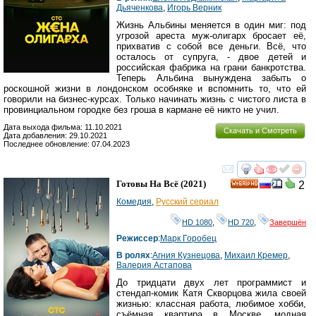
Дьяченкова
,
Игорь Верник
Жизнь Альбины меняется в один миг: под
угрозой ареста муж-олигарх бросает её,
прихватив с собой все деньги. Всё, что
осталось от супруга, - двое детей и
российская фабрика на грани банкротства.
Теперь Альбина вынуждена забыть о
роскошной жизни в лондонском особняке и вспомнить то, что ей
говорили на бизнес-курсах. Только начинать жизнь с чистого листа в
провинциальном городке без гроша в кармане её никто не учил.
Дата выхода фильма: 11.10.2021
Скачать и Смотреть
Дата добавления: 29.10.2021
Последнее обновление: 07.04.2023
смотреть
инте
Готовы На Всё
(2021)
2
HD
Комедия
,
Русский сериал
HD 1080
,
HD 720
,
Завершён
Режиссер
:
Марк Горобец
В ролях
:
Агния Кузнецова
,
Михаил Кремер
,
Валерия Астапова
До тридцати двух лет программист и
стендап-комик Катя Скворцова жила своей
жизнью: классная работа, любимое хобби,
съёмная квартира в Москве, модная