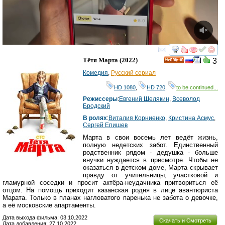
смотреть
инте
Тётя Марта
(2022)
3
HD
Комедия
,
Русский сериал
HD 1080
,
HD 720
,
to be continued...
Режиссеры
:
Евгений Шелякин
,
Всеволод
Бродский
В ролях
:
Виталия Корниенко
,
Кристина Асмус
,
Сергей Епишев
Марта в свои восемь лет ведёт жизнь,
полную недетских забот. Единственный
родственник рядом - дедушка - больше
внучки нуждается в присмотре. Чтобы не
оказаться в детском доме, Марта скрывает
правду от учительницы, участковой и
гламурной соседки и просит актёра-неудачника притвориться её
отцом. На помощь приходит казанская родня в лице авантюриста
Марата. Только в планах нагловатого паренька не забота о девочке,
а её московские апартаменты.
Дата выхода фильма: 03.10.2022
Скачать и Смотреть
Дата добавления: 27.10.2022