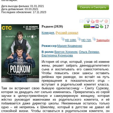
Дата выхода фильма: 01.01.2021
Скачать и Смотреть
Дата добавления: 03.03.2021
Последнее обновление: 17.11.2023
смотреть
инте
Родком
(2020)
17
Комедия
,
Русский сериал
HD 1080
,
HD 720
,
Завершён
Режиссер
:
Мария Кравченко
В ролях
:
Виктор Хориняк
,
Ольга Лерман
,
Екатерина Кузнецова
История об отце, который, узнав об измене
жены, решает забрать двенадцатилетнего
сына и воспитывать его самостоятельно.
Чтобы повысить свои шансы оставить
ребёнка при разводе, он встаёт на путь
превращения в показательного отца –
вступает в родительский комитет класса.
Там он встречает свою бывшую одноклассницу – Свету Суркову,
которая за двадцать лет сильно изменилась. Превратилась из серой
заучки в целеустремлённую и самоуверенную женщину, которая
жёстко руководит мамочками из родительского комитета, и её
побаивается даже директор школы. Неизменным осталось только
одно – её неприязнь к Шмелёву, который в детстве не давал ей
спокойной жизни. Чтобы оставаться в родительском комитете, он