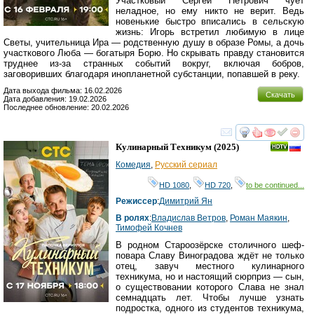
Участковый Сергей Петрович чует
неладное, но ему никто не верит. Ведь
новенькие быстро вписались в сельскую
жизнь: Игорь встретил любимую в лице
Светы, учительница Ира — родственную душу в образе Ромы, а дочь
участкового Люба — богатыря Борю. Но скрывать правду становится
труднее из-за странных событий вокруг, включая бобров,
заговоривших благодаря инопланетной субстанции, попавшей в реку.
Дата выхода фильма: 16.02.2026
Скачать
Дата добавления: 19.02.2026
Последнее обновление: 20.02.2026
смотреть
инте
Кулинарный Техникум
(2025)
Комедия
,
Русский сериал
HD 1080
,
HD 720
,
to be continued...
Режиссер
:
Димитрий Ян
В ролях
:
Владислав Ветров
,
Роман Маякин
,
Тимофей Кочнев
В родном Староозёрске столичного шеф-
повара Славу Виноградова ждёт не только
отец, завуч местного кулинарного
техникума, но и настоящий сюрприз — сын,
о существовании которого Слава не знал
семнадцать лет. Чтобы лучше узнать
подростка, одного из студентов техникума,