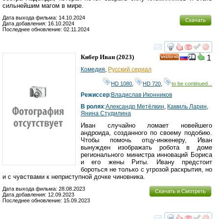
сильнейшим магом в мире.
Дата выхода фильма: 14.10.2024
Скачать
Дата добавления: 16.10.2024
Последнее обновление: 02.11.2024
смотреть
инте
Кибер Иван
(2023)
1
HD
Комедия
,
Русский сериал
HD 1080
,
HD 720
,
to be continued...
Режиссер
:
Владислав Иконников
В ролях
:
Александр Метёлкин
,
Камиль Ларин
,
Янина Студилина
Иван случайно ломает новейшего
андроида, созданного по своему подобию.
Чтобы помочь отцу-инженеру, Иван
вынужден изображать робота в доме
регионального министра инноваций Бориса
и его жены Риты. Ивану предстоит
бороться не только с угрозой раскрытия, но
и с чувствами к неприступной дочке чиновника.
Дата выхода фильма: 28.08.2023
Скачать и Смотреть
Дата добавления: 12.09.2023
Последнее обновление: 15.09.2023