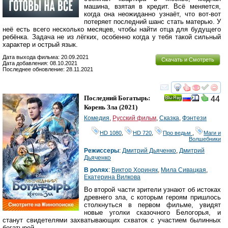
машина, взятая в кредит. Всё меняется,
когда она неожиданно узнаёт, что вот-вот
потеряет последний шанс стать матерью. У
неё есть всего несколько месяцев, чтобы найти отца для будущего
ребёнка. Задача не из лёгких, особенно когда у тебя такой сильный
характер и острый язык.
Дата выхода фильма: 20.09.2021
Скачать и Смотреть
Дата добавления: 08.10.2021
Последнее обновление: 28.11.2021
смотреть
инте
Последний Богатырь:
44
Ray
Корень Зла
(2021)
Комедия
,
Русский фильм
,
Сказка
,
Фэнтези
HD 1080
,
HD 720
,
Про ведьм
,
Маги и
Волшебники
Режиссеры
:
Дмитрий Дьяченко
,
Дмитрий
Дьяченко
В ролях
:
Виктор Хориняк
,
Мила Сивацкая
,
Екатерина Вилкова
Во второй части зрители узнают об истоках
древнего зла, с которым героям пришлось
столкнуться в первом фильме, увидят
новые уголки сказочного Белогорья, и
станут свидетелями захватывающих схваток с участием былинных
богатырей.