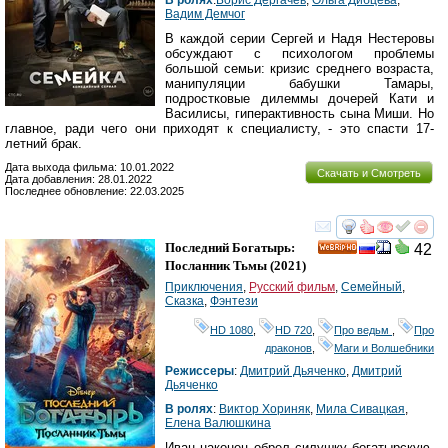
Вадим Демчог
В каждой серии Сергей и Надя Нестеровы
обсуждают с психологом проблемы
большой семьи: кризис среднего возраста,
манипуляции бабушки Тамары,
подростковые дилеммы дочерей Кати и
Василисы, гиперактивность сына Миши. Но
главное, ради чего они приходят к специалисту, - это спасти 17-
летний брак.
Дата выхода фильма: 10.01.2022
Скачать и Смотреть
Дата добавления: 28.01.2022
Последнее обновление: 22.03.2025
смотреть
инте
Последний Богатырь:
42
HD
Посланник Тьмы
(2021)
Приключения
,
Русский фильм
,
Семейный
,
Сказка
,
Фэнтези
HD 1080
,
HD 720
,
Про ведьм
,
Про
драконов
,
Маги и Волшебники
Режиссеры
:
Дмитрий Дьяченко
,
Дмитрий
Дьяченко
В ролях
:
Виктор Хориняк
,
Мила Сивацкая
,
Елена Валюшкина
Иван наконец обрел силушку богатырскую,