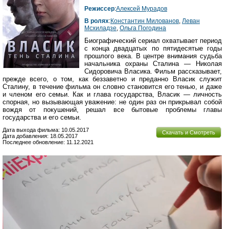
Режиссер
:
Алексей Мурадов
В ролях
:
Константин Милованов
,
Леван
Мсхиладзе
,
Ольга Погодина
Биографический сериал охватывает период
с конца двадцатых по пятидесятые годы
прошлого века. В центре внимания судьба
начальника охраны Сталина — Николая
Сидоровича Власика. Фильм рассказывает,
прежде всего, о том, как беззаветно и преданно Власик служит
Сталину, в течение фильма он словно становится его тенью, и даже
и членом его семьи. Как и глава государства, Власик — личность
спорная, но вызывающая уважение: не один раз он прикрывал собой
вождя от покушений, решал все бытовые проблемы главы
государства и его семьи.
Дата выхода фильма: 10.05.2017
Скачать и Смотреть
Дата добавления: 18.05.2017
Последнее обновление: 11.12.2021