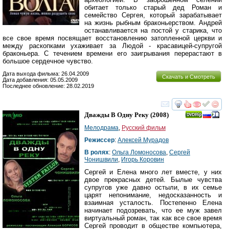
обитает только старый дед Роман и
семейство Сергея, который зарабатывает
на жизнь рыбным браконьерством. Андрей
останавливается на постой у старика, что
все свое время посвящает восстановлению затопленной церкви и
между раскопками ухаживает за Людой - красавицей-супругой
браконьера. С течением времени его заигрывания перерастают в
большое сердечное чувство.
Дата выхода фильма: 26.04.2009
Скачать и Смотреть
Дата добавления: 05.05.2009
Последнее обновление: 28.02.2019
смотреть
инте
Дважды В Одну Реку
(2008)
Мелодрама
,
Русский фильм
Режиссер
:
Алексей Мурадов
В ролях
:
Ольга Ломоносова
,
Сергей
Чонишвили
,
Игорь Коровин
Сергей и Елена много лет вместе, у них
двое прекрасных детей. Былые чувства
супругов уже давно остыли, в их семье
царят непонимание, недосказанность и
взаимная усталость. Постепенно Елена
начинает подозревать, что ее муж завел
виртуальный роман, так как все свое время
Сергей проводит в обществе компьютера,