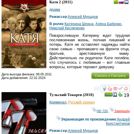
Катя 2
(2011)
драма
Режиссер
:
Алексей Мурадов
В ролях
:
Катерина Шпица
,
Алёна Бабенко
,
Николай Кисличенко
Повзрослевшую Катерину ждет трудная
послевоенная жизнь, полная лишений и
потерь. Катя не оставляет надежды найти
свою семью - пропавшего на фронте отца,
братьев, арестованную маму.
Действительно ли родители Кати погибли,
что случилось с любимым – вот главные
вопросы, которые терзают девушку.
Дата выхода фильма: 08.05.2011
Скачать и Смотреть
Дата добавления: 22.02.2024
смотреть
инте
Тульский-Токарев
(2010)
19
Криминал
,
Русский сериал
HD 720
,
Завершён
Экранизация по произведению
:
Андрей
Константинов
Режиссер
:
Алексей Мурадов