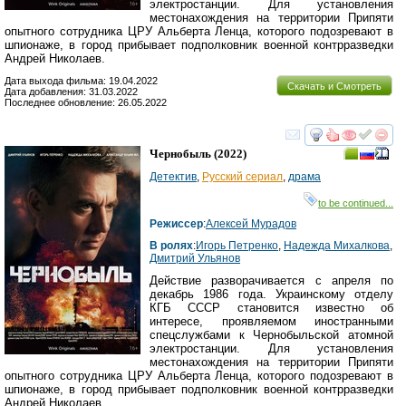
электростанции. Для установления
местонахождения на территории Припяти
опытного сотрудника ЦРУ Альберта Ленца, которого подозревают в
шпионаже, в город прибывает подполковник военной контрразведки
Андрей Николаев.
Дата выхода фильма: 19.04.2022
Скачать и Смотреть
Дата добавления: 31.03.2022
Последнее обновление: 26.05.2022
смотреть
инте
Чернобыль
(2022)
Детектив
,
Русский сериал
,
драма
to be continued...
Режиссер
:
Алексей Мурадов
В ролях
:
Игорь Петренко
,
Надежда Михалкова
,
Дмитрий Ульянов
Действие разворачивается с апреля по
декабрь 1986 года. Украинскому отделу
КГБ СССР становится известно об
интересе, проявляемом иностранными
спецслужбами к Чернобыльской атомной
электростанции. Для установления
местонахождения на территории Припяти
опытного сотрудника ЦРУ Альберта Ленца, которого подозревают в
шпионаже, в город прибывает подполковник военной контрразведки
Андрей Николаев.