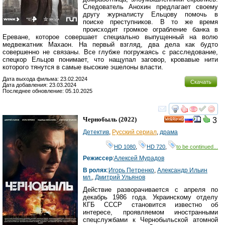
Следователь Анохин предлагает своему
другу журналисту Ельцову помочь в
поиске преступников. В то же время
происходит громкое ограбление банка в
Ереване, которое совершает специально выпущенный на волю
медвежатник Махаон. На первый взгляд, два дела как будто
совершенно не связаны. Все глубже погружаясь с расследование,
спецкор Ельцов понимает, что нащупал заговор, кровавые нити
которого тянутся в самые высокие эшелоны власти.
Дата выхода фильма: 23.02.2024
Скачать
Дата добавления: 23.03.2024
Последнее обновление: 05.10.2025
смотреть
инте
Чернобыль
(2022)
3
HD
Детектив
,
Русский сериал
,
драма
HD 1080
,
HD 720
,
to be continued...
Режиссер
:
Алексей Мурадов
В ролях
:
Игорь Петренко
,
Александр Ильин
мл.
,
Дмитрий Ульянов
Действие разворачивается с апреля по
декабрь 1986 года. Украинскому отделу
КГБ СССР становится известно об
интересе, проявляемом иностранными
спецслужбами к Чернобыльской атомной