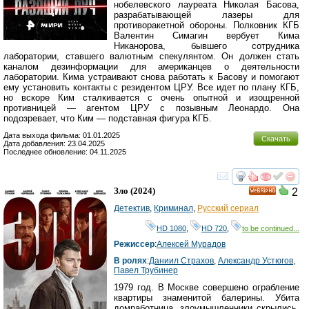
нобелевского лауреата Николая Басова,
разрабатывающей лазеры для
противоракетной обороны. Полковник КГБ
Валентин Симагин вербует Кима
Никанорова, бывшего сотрудника
лаборатории, ставшего валютным спекулянтом. Он должен стать
каналом дезинформации для американцев о деятельности
лаборатории. Кима устраивают снова работать к Басову и помогают
ему установить контакты с резидентом ЦРУ. Все идет по плану КГБ,
но вскоре Ким сталкивается с очень опытной и изощренной
противницей — агентом ЦРУ с позывным Леонардо. Она
подозревает, что Ким — подставная фигура КГБ.
Дата выхода фильма: 01.01.2025
Скачать
Дата добавления: 23.04.2025
Последнее обновление: 04.11.2025
смотреть
инте
Зло
(2024)
2
HD
Детектив
,
Криминал
,
Русский сериал
HD 1080
,
HD 720
,
to be continued...
Режиссер
:
Алексей Мурадов
В ролях
:
Даниил Страхов
,
Александр Устюгов
,
Павел Трубинер
1979 год. В Москве совершено ограбление
квартиры знаменитой балерины. Убита
домработница, злоумышленники скрылись.