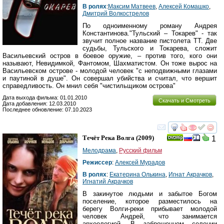
В ролях
:
Максим Матвеев
,
Алексей Комашко
,
Дмитрий Волкострелов
По одноименному роману Андрея
Константинова."Тульский – Токарев" - так
звучит полное название пистолета ТТ. Две
судьбы, Тульского и Токарева, сложит
Васильевский остров в боевое оружие, – против того, кого они
называют, Невидимкой, Фантомом, Шахматистом. Он тоже вырос на
Васильевском острове - молодой человек "с неподвижными глазами
и паутиной в душе". Он совершал убийства и считал, что вершит
справедливость. Он мнил себя "чистильщиком острова"
Дата выхода фильма: 01.01.2010
Скачать и Смотреть
Дата добавления: 12.03.2010
Последнее обновление: 07.10.2023
смотреть
инте
Течёт Река Волга
(2009)
1
Мелодрама
,
Русский фильм
Режиссер
:
Алексей Мурадов
В ролях
:
Екатерина Олькина
,
Игнат Акрачков
,
Игнатий Акрачков
В закинутое людьми и забытое Богом
поселение, которое разместилось на
берегу Волги-реки прибывает молодой
человек Андрей, что занимается
археологией. В заброшенном селении