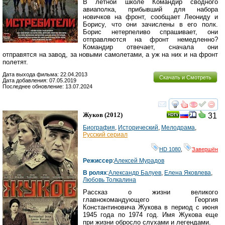
В летной школе Командир сводного
авиаполка, прибывший для набора
новичков на фронт, сообщает Леониду и
Борису, что они зачислены в его полк.
Борис нетерпеливо спрашивает, они
отправляются на фронт немедленно?
Командир отвечает, сначала они
отправятся на завод, за новыми самолетами, а уж на них и на фронт
полетят.
Дата выхода фильма: 22.04.2013
Скачать и Смотреть
Дата добавления: 07.05.2019
Последнее обновление: 13.07.2024
смотреть
инте
Жуков
(2012)
31
Биография
,
Исторический
,
Мелодрама
,
Русский сериал
HD 1080
,
Завершён
Режиссер
:
Алексей Мурадов
В ролях
:
Александр Балуев
,
Елена Яковлева
,
Любовь Толкалина
Рассказ о жизни великого
главнокомандующего Георгия
Константиновича Жукова в период с июня
1945 года по 1974 год. Имя Жукова еще
при жизни обросло слухами и легендами.