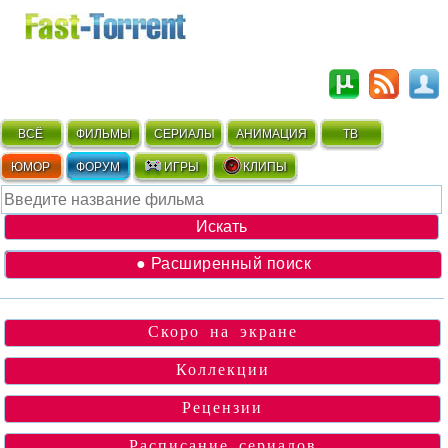
ВСЁ
ФИЛЬМЫ
СЕРИАЛЫ
АНИМАЦИЯ
ТВ
ЮМОР
ФОРУМ
ИГРЫ
КЛИПЫ
● Расширенный поиск
Скоро на экране
Коллекции
Рецензии
Расписание сериалов