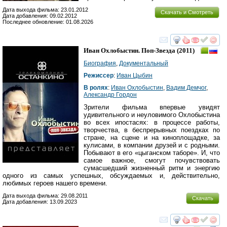
Дата выхода фильма: 23.01.2012
Скачать и Смотреть
Дата добавления: 09.02.2012
Последнее обновление: 01.08.2026
смотреть
инте
Иван Охлобыстин. Поп-Звезда
(2011)
Биография
,
Документальный
Режиссер
:
Иван Цыбин
В ролях
:
Иван Охлобыстин
,
Вадим Демчог
,
Александр Гордон
Зрители фильма впервые увидят
удивительного и неуловимого Охлобыстина
во всех ипостасях: в процессе работы,
творчества, в беспрерывных поездках по
стране, на сцене и на киноплощадке, за
кулисами, в компании друзей и с родными.
Побывают в его «цыганском таборе». И, что
самое важное, смогут почувствовать
сумасшедший жизненный ритм и энергию
одного из самых успешных, обсуждаемых и, действительно,
любимых героев нашего времени.
Дата выхода фильма: 29.08.2011
Скачать
Дата добавления: 13.09.2023
смотреть
инте