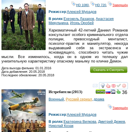
HD 1080
,
HD 720
,
Завершён
Режиссер
:
Алексей Мурадов
В ролях
:
Ехезкель Лазаров
,
Анастасия
Микульчина
,
Игорь Оробей
Харизматичный 42-летний Даниил Романов
консультант особого криминального отдела
полиции, превосходный менталист,
психолог-практик и манипулятор, некогда
выдававший себя за экстрасенса и
ясновидящего, способного читать чужие
мысли. Все изменилось, когда он в одном из телешоу дал
унизительную характеристику опасному маньяку по кличке Демон.
Дата выхода фильма: 01.01.2016
Скачать и Смотреть
Дата добавления: 20.05.2018
Последнее обновление: 20.05.2018
смотреть
инте
Истребители
(2013)
36
Военный
,
Русский сериал
,
драма
Завершён
Режиссер
:
Алексей Мурадов
В ролях
:
Екатерина Вилкова
,
Дмитрий Дюжев
,
Николай Козак