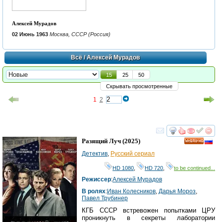
Алексей Мурадов
02 Июнь 1963
Москва, СССР (Россия)
Всё
/ Алексей Мурадов
15
25
50
Скрывать просмотренные
1
2
смотреть
инте
Разящий Луч
(2025)
HD
Детектив
,
Русский сериал
HD 1080
,
HD 720
,
to be continued...
Режиссер
:
Алексей Мурадов
В ролях
:
Иван Колесников
,
Дарья Мороз
,
Павел Трубинер
КГБ СССР встревожен попытками ЦРУ
проникнуть в секреты лаборатории