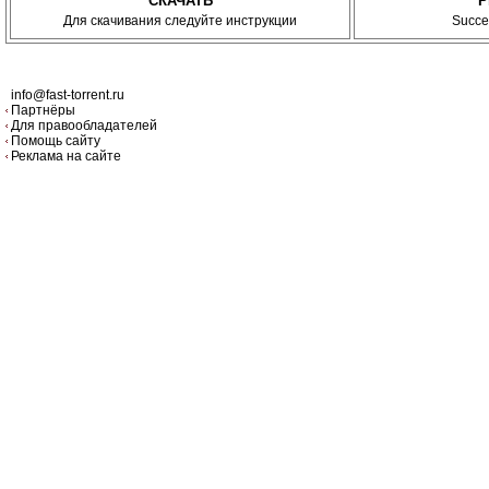
СКАЧАТЬ
P
Для скачивания следуйте инструкции
Succe
info@fast-torrent.ru
Партнёры
Для правообладателей
Помощь сайту
Реклама на сайте