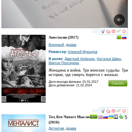
смотреть
инте
Апостасия
(2017)
Военный
,
драма
Режиссер
:
Алексей Мурадов
В ролях
:
Дмитрий Арбенин
,
Наталья Швец
,
Виктор Проскурин
Женщина и война. Три женских судьбы. Три
истории, где смерть борется с жизнью.
Дата выхода фильма: 01.01.2017
Скачать
Дата добавления: 21.02.2024
смотреть
инте
Тот, Кто Читает Мысли
5
(2016)
Детектив
,
драма