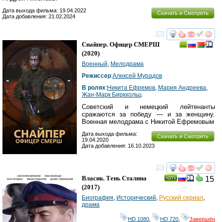
Дата выхода фильма: 19.04.2022
Скачать и Смотреть
Дата добавления: 21.02.2024
смотреть
инте
Снайпер. Офицер СМЕРШ
(2020)
Военный
,
Мелодрама
Режиссер
:
Алексей Мурадов
В ролях
:
Никита Ефремов
,
Мария Андреева
,
Жан-Марк Биркхольц
Советский и немецкий лейтенанты
сражаются за победу — и за женщину.
Военная мелодрама с Никитой Ефремовым
Дата выхода фильма:
Скачать и Смотреть
19.04.2020
Дата добавления: 16.10.2023
смотреть
инте
Власик. Тень Сталина
15
(2017)
Биография
,
Исторический
,
Русский сериал
,
драма
HD 1080
,
HD 720
,
Завершён