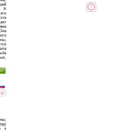
ший
. А
его
 эта
дает
сама
 Она
рого
ны,
тся
лала
дьба
вых,
ть
реть
интересует
ны,
ходу
ю к