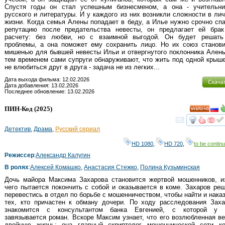
Спустя годы он стал успешным бизнесменом, а она - учительни
русского и литературы. И у каждого из них возникли сложности в ли
жизни. Когда семья Алены попадает в беду, а Илье нужно срочно сп
репутацию после предательства невесты, он предлагает ей брак
расчету: без любви, но с взаимной выгодой. Он будет решать
проблемы, а она поможет ему сохранить лицо. Но их союз станови
мишенью для бывшей невесты Ильи и отвергнутого поклонника Ален
тем временем сами супруги обнаруживают, что жить под одной крыш
не влюбиться друг в друга - задача не из легких...
Дата выхода фильма: 12.02.2026
Скача
Дата добавления: 13.02.2026
Последнее обновление: 13.02.2026
ПИН-Код
(2025)
HD
смот
Детектив
,
Драма
,
Русский сериал
HD 1080
,
HD 720
,
to be continu
Режиссер
:
Александр Калугин
В ролях
:
Алексей Комашко
,
Анастасия Стежко
,
Полина Кузьминская
Дочь майора Максима Захарова становится жертвой мошенников, и
чего пытается покончить с собой и оказывается в коме. Захаров ре
перевестись в отдел по борьбе с мошенничеством, чтобы найти и нака
тех, кто причастен к обману дочери. По ходу расследования Заха
знакомится с консультантом банка Евгенией, с которой у 
завязывается роман. Вскоре Максим узнает, что его возлюбленная ве
двойную жизнь: она главный скриптолог мошеннической сети ко