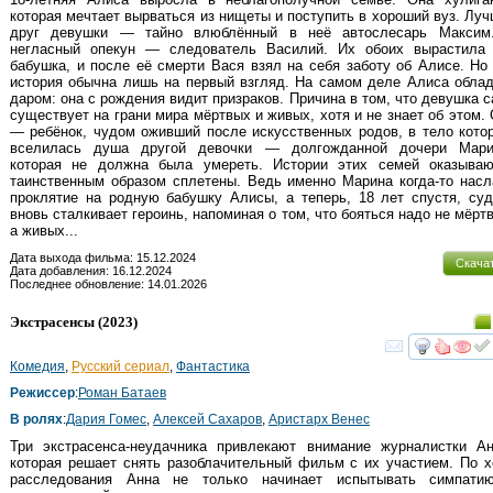
которая мечтает вырваться из нищеты и поступить в хороший вуз. Луч
друг девушки — тайно влюблённый в неё автослесарь Максим
негласный опекун — следователь Василий. Их обоих вырастила 
бабушка, и после её смерти Вася взял на себя заботу об Алисе. Но
история обычна лишь на первый взгляд. На самом деле Алиса обла
даром: она с рождения видит призраков. Причина в том, что девушка 
существует на грани мира мёртвых и живых, хотя и не знает об этом.
— ребёнок, чудом оживший после искусственных родов, в тело кото
вселилась душа другой девочки — долгожданной дочери Мари
которая не должна была умереть. Истории этих семей оказываю
таинственным образом сплетены. Ведь именно Марина когда-то нас
проклятие на родную бабушку Алисы, а теперь, 18 лет спустя, су
вновь сталкивает героинь, напоминая о том, что бояться надо не мёрт
а живых...
Дата выхода фильма: 15.12.2024
Скача
Дата добавления: 16.12.2024
Последнее обновление: 14.01.2026
Экстрасенсы
(2023)
смот
Комедия
,
Русский сериал
,
Фантастика
Режиссер
:
Роман Батаев
В ролях
:
Дария Гомес
,
Алексей Сахаров
,
Аристарх Венес
Три экстрасенса-неудачника привлекают внимание журналистки Ан
которая решает снять разоблачительный фильм с их участием. По 
расследования Анна не только начинает испытывать симпати