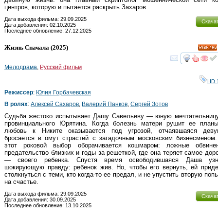
центров, которую и пытается раскрыть Захаров.
Дата выхода фильма: 29.09.2025
Скача
Дата добавления: 02.10.2025
Последнее обновление: 27.12.2025
Жизнь Сначала
(2025)
HD
смот
Мелодрама
,
Русский фильм
HD 
Режиссер
:
Юлия Горбачевская
В ролях
:
Алексей Сахаров
,
Валерий Панков
,
Сергей Зотов
Судьба жестоко испытывает Дашу Савельеву — юную мечтательницу
провинциального Юрятина. Когда болезнь матери рушит ее планы
любовь к Никите оказывается под угрозой, отчаявшаяся деву
бросается в омут страстей с загадочным московским бизнесменом
этот роковой выбор оборачивается кошмаром: ложные обвинен
предательство близких и годы за решеткой, где она теряет самое дор
— своего ребенка. Спустя время освободившаяся Даша узн
шокирующую правду: ребенок жив. Но, чтобы его вернуть, ей прид
столкнуться с теми, кто когда-то ее предал, и не упустить вторую поп
на счастье.
Дата выхода фильма: 29.09.2025
Скача
Дата добавления: 30.09.2025
Последнее обновление: 13.10.2025