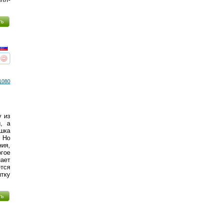
ть
реть
интересует
1080
 из
, а
шка
. Но
ия,
огое
ает
ется
ытку
ть