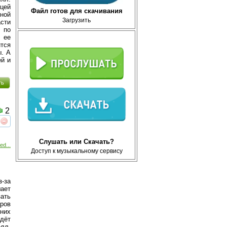
цей
Файл готов для скачивания
чной
Загрузить
асти
 по
 ее
тся
ы. А
ей и
ть
2
реть
интересует
Слушать или Скачать?
ed...
Доступ к музыкальному сервису
з-за
шает
зать
ров
них
дёт
лл-