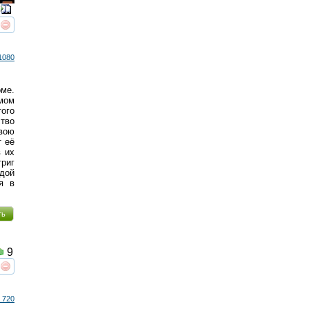
реть
интересует
1080
оме.
омом
ого
тво
вою
т её
в их
триг
дой
я в
ть
9
реть
интересует
 720