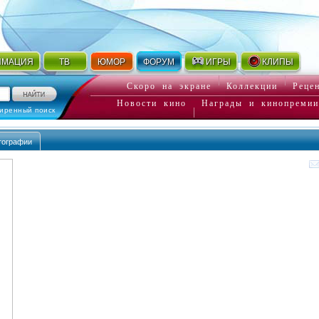
ИМАЦИЯ
ТВ
ЮМОР
ФОРУМ
ИГРЫ
КЛИПЫ
Скоро на экране
Коллекции
Реце
Новости кино
Награды и кинопремии
иренный поиск
тографии