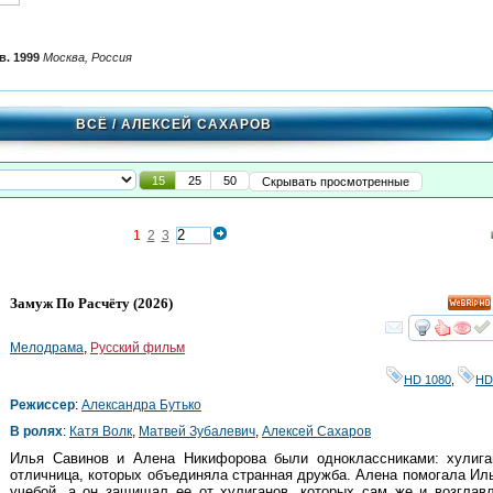
в. 1999
Москва, Россия
ВСЁ
/ АЛЕКСЕЙ САХАРОВ
15
25
50
Скрывать просмотренные
1
2
3
Замуж По Расчёту
(2026)
HD
смот
Мелодрама
,
Русский фильм
HD 1080
,
HD
Режиссер
:
Александра Бутько
В ролях
:
Катя Волк
,
Матвей Зубалевич
,
Алексей Сахаров
Илья Савинов и Алена Никифорова были одноклассниками: хулига
отличница, которых объединяла странная дружба. Алена помогала Ил
учебой, а он защищал ее от хулиганов, которых сам же и возглав