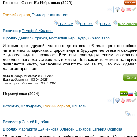
Гипнозис: Охота На Избранных
(2025)
HD
смот
Русский сериал
,
Триллер
,
Фантастика
HD 2160р
,
HD 1080
,
HD 720
,
to be continu
Режиссер
:
Тимофей Жалнин
В ролях
:
Даниил Страхов
,
Ростислав Бершауэр
,
Кирилл Кяро
История трех друзей: частного детектива, обладающего способно
читать мысли, адвоката с даром видеть будущее человека и священ
с даром видеть прошлое. Все они, благодаря своим способност
довольно неплохо устроились в жизни. Но в какой-то момент на гориз
появляется некто, желающий отомстить им за то, что они сделал
далеком прошлом.
Дата выхода фильма: 03.04.2025
Скача
Дата добавления: 03.04.2025
Последнее обновление: 30.05.2025
Нерождённая
(2024)
смот
Детектив
,
Мелодрама
,
Русский сериал
,
Фэнтези
HD 
Режиссер
:
Сергей Щербин
В ролях
:
Маргарита Дьяченкова
,
Алексей Сахаров
,
Евгения Осипова
18-летняя Алиса выросла в неблагополучной семье. Она хулиган