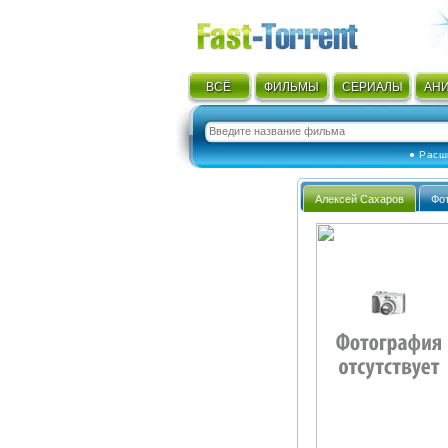
ВСЁ
ФИЛЬМЫ
СЕРИАЛЫ
АН
● Расш
Алексей Сахаров
Фо