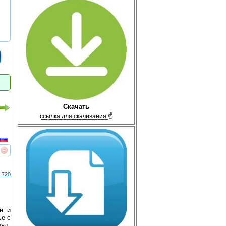
Скачать
с̲с̲ы̲л̲к̲а̲ ̲д̲л̲я̲ ̲с̲к̲а̲ч̲и̲в̲а̲н̲и̲я̲ ☝
реть
интересует
 720
н и
ье с
лял.