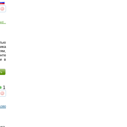
реть
интересует
ed...
стью
ника
ям,
онте
и в
ть
1
реть
интересует
1080
ка,