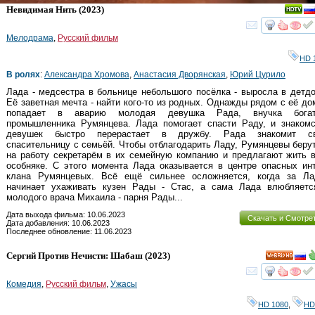
Невидимая Нить
(2023)
смот
Мелодрама
,
Русский фильм
HD 
В ролях
:
Александра Хромова
,
Анастасия Дворянская
,
Юрий Цурило
Лада - медсестра в больнице небольшого посёлка - выросла в детд
Её заветная мечта - найти кого-то из родных. Однажды рядом с её д
попадает в аварию молодая девушка Рада, внучка богат
промышленника Румянцева. Лада помогает спасти Раду, и знакомс
девушек быстро перерастает в дружбу. Рада знакомит с
спасительницу с семьёй. Чтобы отблагодарить Ладу, Румянцевы беру
на работу секретарём в их семейную компанию и предлагают жить 
особняке. С этого момента Лада оказывается в центре опасных ин
клана Румянцевых. Всё ещё сильнее осложняется, когда за Ла
начинает ухаживать кузен Рады - Стас, а сама Лада влюбляетс
молодого врача Михаила - парня Рады...
Дата выхода фильма: 10.06.2023
Скачать и Смотре
Дата добавления: 10.06.2023
Последнее обновление: 11.06.2023
Сергий Против Нечисти: Шабаш
(2023)
HD
смот
Комедия
,
Русский фильм
,
Ужасы
HD 1080
,
HD