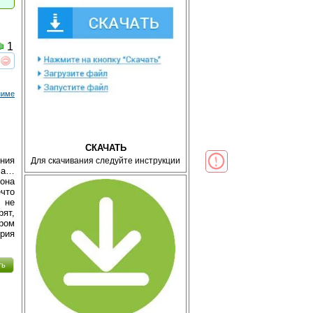
1
реть
интересует
ниме
СКАЧАТЬ
ния
Для скачивания следуйте инструкции
ала…
она
ечто
 не
рят,
ром
ория
ть