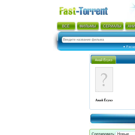
ВСЁ
ФИЛЬМЫ
СЕРИАЛЫ
АН
● Расш
Анай Ёсукэ
Анай Ёсукэ
Сортировать: