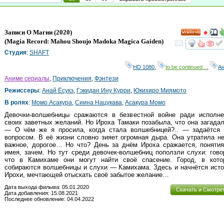
Записи О Магии
(2020)
HD
(
Magia Record: Mahou Shoujo Madoka Magica Gaiden
)
смот
Студия
:
SHAFT
HD 1080
,
to be continued...
,
А
Аниме сериалы
,
Приключения
,
Фэнтези
Режиссеры
:
Анай Ёсукэ
,
Гэкидан Ину Курри
,
Юкихиро Миямото
В ролях
:
Момо Асакура
,
Сиина Нацукава
,
Асакура Момо
Девочки-волшебницы сражаются в безвестной войне ради исполне
своих заветных желаний. Но Ироха Тамаки позабыла, что она загад
— О чём же я просила, когда стала волшебницей?.. — задаётся 
вопросом. В её жизни словно зияет огромная дыра. Она утратила н
важное, дорогое… Но что? День за днём Ироха сражается, понятия
имея, зачем. Но тут среди девочек-волшебниц поползли слухи: гово
что в Камихаме они могут найти своё спасение. Город, в кото
собираются волшебницы и слухи — Камихама. Здесь и начнётся ист
Ирохи, мечтающей отыскать своё забытое желание…
Дата выхода фильма: 05.01.2020
Скачать и Смотре
Дата добавления: 15.08.2021
Последнее обновление: 04.04.2022