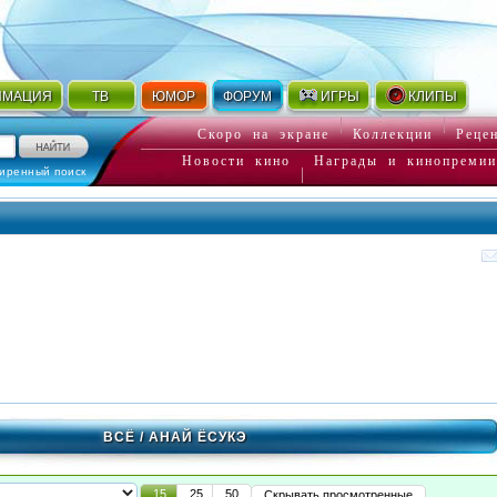
ИМАЦИЯ
ТВ
ЮМОР
ФОРУМ
ИГРЫ
КЛИПЫ
Скоро на экране
Коллекции
Реце
Новости кино
Награды и кинопремии
иренный поиск
ВСЁ
/ АНАЙ ЁСУКЭ
15
25
50
Скрывать просмотренные