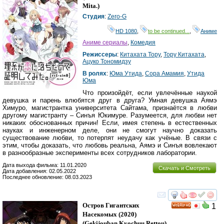
Mita.
)
Студия
:
Zero-G
HD 1080
,
to be continued...
,
Аниме
Аниме сериалы
,
Комедия
Режиссеры
:
Китахата Тору
,
Тору Китахата
,
Ацуко Тономидзу
В ролях
:
Юма Утида
,
Сора Амамия
,
Утида
Юма
Что произойдёт, если увлечённые наукой
девушка и парень влюбятся друг в друга? Умная девушка Аямэ
Химуро, магистрантка университета Сайтама, признаётся в любви
другому магистранту – Синъя Юкимуре. Разумеется, для любви нет
никаких обоснованных причин! Если, имея степень в естественных
науках и инженерном деле, они не смогут научно доказать
существование любви, то потерпят неудачу как учёные. В связи с
этим, чтобы доказать, что любовь реальна, Аямэ и Синъя вовлекают
в разнообразные эксперименты всех сотрудников лаборатории.
Дата выхода фильма: 11.01.2020
Скачать и Смотреть
Дата добавления: 02.05.2022
Последнее обновление: 08.03.2023
смотреть
инте
Остров Гигантских
1
HD
Насекомых
(2020)
(
Gekijouban Kyochuu Rettou
)