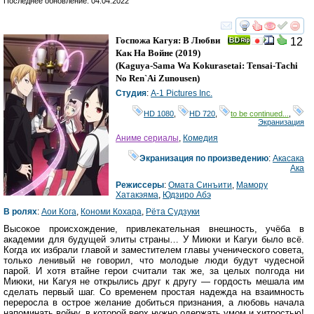
Последнее обновление: 04.04.2022
смотреть
инте
Госпожа Кагуя: В Любви
12
Как На Войне
(2019)
(
Kaguya-Sama Wa Kokurasetai: Tensai-Tachi
No Ren`ai Zunousen
)
Студия
:
A-1 Pictures Inc.
HD 1080
,
HD 720
,
to be continued...
,
Экранизация
Аниме сериалы
,
Комедия
Экранизация по произведению
:
Акасака
Ака
Режиссеры
:
Омата Синъити
,
Мамору
Хатакэяма
,
Юдзиро Абэ
В ролях
:
Аои Кога
,
Кономи Кохара
,
Рёта Судзуки
Высокое происхождение, привлекательная внешность, учёба в
академии для будущей элиты страны… У Миюки и Кагуи было всё.
Когда их избрали главой и заместителем главы ученического совета,
только ленивый не говорил, что молодые люди будут чудесной
парой. И хотя втайне герои считали так же, за целых полгода ни
Миюки, ни Кагуя не открылись друг к другу — гордость мешала им
сделать первый шаг. Со временем простая надежда на взаимность
переросла в острое желание добиться признания, а любовь начала
напоминать войну, в которой верх нужно одержать умом и хитростью!