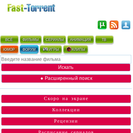
ВСЁ
ФИЛЬМЫ
СЕРИАЛЫ
АНИМАЦИЯ
ТВ
ЮМОР
ФОРУМ
ИГРЫ
КЛИПЫ
● Расширенный поиск
Скоро на экране
Коллекции
Рецензии
Расписание сериалов