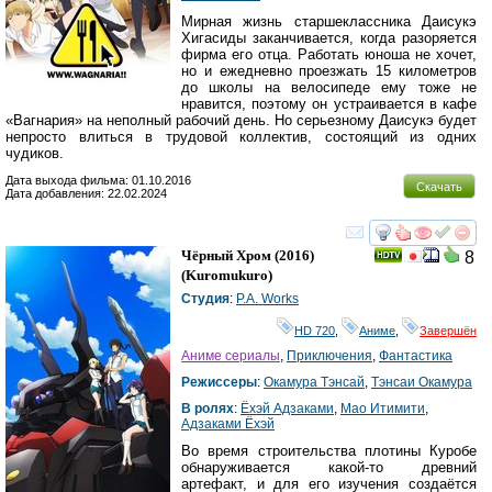
Мирная жизнь старшеклассника Даисукэ
Хигасиды заканчивается, когда разоряется
фирма его отца. Работать юноша не хочет,
но и ежедневно проезжать 15 километров
до школы на велосипеде ему тоже не
нравится, поэтому он устраивается в кафе
«Вагнария» на неполный рабочий день. Но серьезному Даисукэ будет
непросто влиться в трудовой коллектив, состоящий из одних
чудиков.
Дата выхода фильма: 01.10.2016
Скачать
Дата добавления: 22.02.2024
смотреть
инте
Чёрный Хром
(2016)
8
(
Kuromukuro
)
Студия
:
P.A. Works
HD 720
,
Аниме
,
Завершён
Аниме сериалы
,
Приключения
,
Фантастика
Режиссеры
:
Окамура Тэнсай
,
Тэнсаи Окамура
В ролях
:
Ёхэй Адзаками
,
Мао Итимити
,
Адзаками Ёхэй
Во время строительства плотины Куробе
обнаруживается какой-то древний
артефакт, и для его изучения создаётся