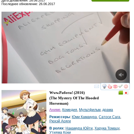
Дата добавления: 26.06.2017
Последнее обновление: 26.06.2017
смотреть
инте
Www.работа!
(2016)
(
The Mystery Of The Hooded
Horseman
)
Аниме
,
Комедия
,
Мультфильм
,
драма
Режиссеры
:
Юми Камакура
,
Сатоси Сага
,
Рюхэй Аояги
В ролях
:
Накамура Юйти
,
Харука Томацу
,
Утияма Коки