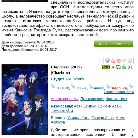
специальный исследовательский институт
при ООН. Интеллектуалы со всего мира
съезжаются в Японию, их дети ходят в специальную международную
школу, а человечество совершает неслабый технологический рывок и
создаёт гигантских человекоподобных роботов. И тут под
воздействием артефакта от векового сна пробуждается самурай по
имени Кенноске Токисада Оума, рассказывающий всем про каких-то
злобных огров, которые хотят сожрать всех людей.
Дата выхода фильма: 07.04.2016
Скачать и Смотреть
Дата добавления: 24.09.2016
Последнее обновление: 04.01.2017
смотреть
инте
Шарлотта
(2015)
21
(
Charlotte
)
Студия
:
P.A. Works
HD 1080
,
HD 720
,
Аниме
,
Завершён
,
Сверхспособности
Аниме сериалы
,
Приключения
,
Фантастика
Режиссеры
:
Асай Ёсиюки
,
Ёсиюки Асаи
,
Томоаки Ота
В ролях
:
Утияма Коки
,
Сакура Аянэ
,
Момо
Асакура
Действия истории разворачиваются в
альтернативной вселенной. В ней у