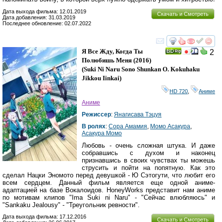
Дата выхода фильма: 12.01.2019
Скачать и Смотреть
Дата добавления: 31.03.2019
Последнее обновление: 02.07.2022
смотреть
инте
Я Все Жду, Когда Ты
2
Полюбишь Меня
(2016)
(
Suki Ni Naru Sono Shunkan O. Kokuhaku
Jikkou Iinkai
)
HD 720
,
Аниме
Аниме
Режиссер
:
Янагисава Тэцуя
В ролях
:
Сора Амамия
,
Момо Асакура
,
Асакура Момо
Любовь - очень сложная штука. И даже
собравшись с духом и наконец
признавшись в своих чувствах ты можешь
струсить и пойти на попятную. Как это
сделал Нацки Эномото перед девушкой - Ю Сэтогути, что любит его
всем сердцем. Данный фильм является еще одной аниме-
адаптацией на базе Вокалоидов. HoneyWorks представит нам аниме
по мотивам клипов "Ima Suki ni Naru" - "Сейчас влюбляюсь" и
"Sankaku Jealousy" - "Треугольник ревности".
Дата выхода фильма: 17.12.2016
Скачать и Смотреть