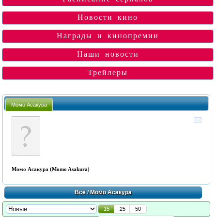
Новости кино
Награды и кинопремии
Наши новости
Трейлеры
Момо Асакура
Момо Асакура (Momo Asakura)
Всё
/ Момо Асакура
15
25
50