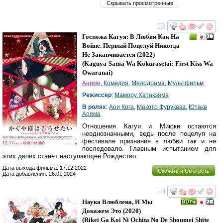
Скрывать просмотренные
смотреть
инте
Госпожа Кагуя: В Любви Как На
Войне. Первый Поцелуй Никогда
Не Заканчивается
(2022)
(
Kaguya-Sama Wa Kokurasetai: First Kiss Wa
Owaranai
)
Аниме
,
Комедия
,
Мелодрама
,
Мультфильм
Режиссер
:
Мамору Хатакэяма
В ролях
:
Аои Кога
,
Макото Фурукава
,
Ютака
Аояма
Отношения Кагуи и Миюки остаются
неоднозначными, ведь после поцелуя на
фестивале признания в любви так и не
последовало. Главным испытанием для
этих двоих станет наступающее Рождество.
Дата выхода фильма: 17.12.2022
Скачать и Смотреть
Дата добавления: 26.01.2024
смотреть
инте
Наука Влюблена, И Мы
Докажем Это
(2020)
(
Rikei Ga Koi Ni Ochita No De Shoumei Shite