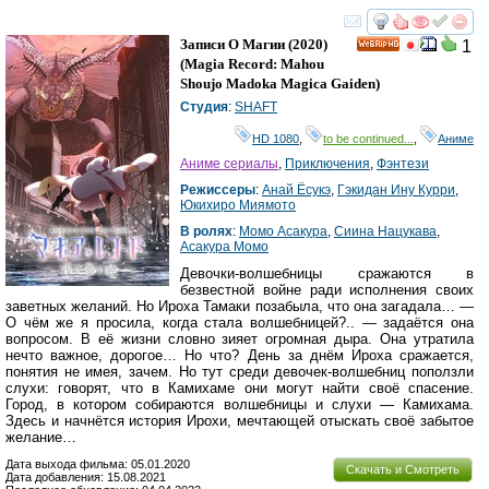
смотреть
инте
Записи О Магии
(2020)
1
HD
(
Magia Record: Mahou
Shoujo Madoka Magica Gaiden
)
Студия
:
SHAFT
HD 1080
,
to be continued...
,
Аниме
Аниме сериалы
,
Приключения
,
Фэнтези
Режиссеры
:
Анай Ёсукэ
,
Гэкидан Ину Курри
,
Юкихиро Миямото
В ролях
:
Момо Асакура
,
Сиина Нацукава
,
Асакура Момо
Девочки-волшебницы сражаются в
безвестной войне ради исполнения своих
заветных желаний. Но Ироха Тамаки позабыла, что она загадала… —
О чём же я просила, когда стала волшебницей?.. — задаётся она
вопросом. В её жизни словно зияет огромная дыра. Она утратила
нечто важное, дорогое… Но что? День за днём Ироха сражается,
понятия не имея, зачем. Но тут среди девочек-волшебниц поползли
слухи: говорят, что в Камихаме они могут найти своё спасение.
Город, в котором собираются волшебницы и слухи — Камихама.
Здесь и начнётся история Ирохи, мечтающей отыскать своё забытое
желание…
Дата выхода фильма: 05.01.2020
Скачать и Смотреть
Дата добавления: 15.08.2021