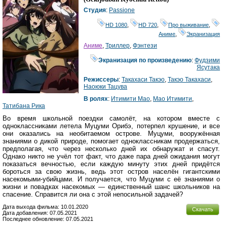
Студия
:
Passione
HD 1080
,
HD 720
,
Про выживание
,
Аниме
,
Экранизация
Аниме
,
Триллер
,
Фэнтези
Экранизация по произведению
:
Фудзими
Ясутака
Режиссеры
:
Такахаси Такэо
,
Такэо Такахаси
,
Наоюки Тацува
В ролях
:
Итимити Мао
,
Мао Итимити
,
Татибана Рика
Во время школьной поездки самолёт, на котором вместе с
одноклассниками летела Муцуми Орибэ, потерпел крушение, и все
они оказались на необитаемом острове. Муцуми, вооружённая
знаниями о дикой природе, помогает одноклассникам продержаться,
предполагая, что через несколько дней их обнаружат и спасут.
Однако никто не учёл тот факт, что даже пара дней ожидания могут
показаться вечностью, если каждую минуту этих дней придётся
бороться за свою жизнь, ведь этот остров населён гигантскими
насекомыми-убийцами. И получается, что Муцуми с её знаниями о
жизни и повадках насекомых — единственный шанс школьников на
спасение. Справится ли она с этой непосильной задачей?
Дата выхода фильма: 10.01.2020
Скачать
Дата добавления: 07.05.2021
Последнее обновление: 07.05.2021