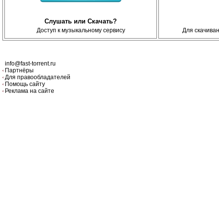
Слушать или Скачать?
Доступ к музыкальному сервису
Для скачива
info@fast-torrent.ru
Партнёры
Для правообладателей
Помощь сайту
Реклама на сайте