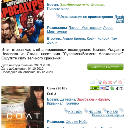
Боевик
,
Зарубежные мультфильмы
,
Приключения
Экранизация по произведению
:
Джеф
Лоуб
Режиссеры
:
Лоурен Монтгомери
,
Лорен
Монтгомери
В ролях
:
Андре Брогер
,
Кевин Конрой
,
Тим
Дейли
Итак, вторая часть об анимационных похождениях Темного Рыцаря и
Человека из Стали, носит имя "Супермен/Бэтмен: Апокалипсис".
Ощутите силу великого сражения!
Дата выхода фильма: 28.09.2010
Скачать и Смотреть
Дата добавления: 04.10.2010
Последнее обновление: 05.12.2020
смотреть
инте
Солт
(2010)
420
Ray
(
Salt
)
Боевик
,
Детектив
,
Зарубежный фильм
,
Криминал
,
Триллер
HD 2160р
,
HD 1080
,
HD 720
,
Режиссерская версия
Режиссер
:
Филлип Нойс