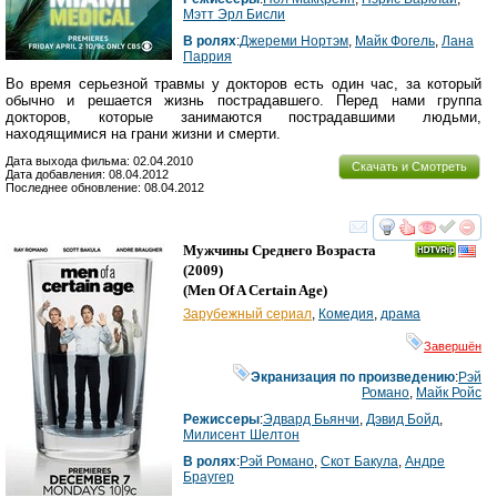
Мэтт Эрл Бисли
В ролях
:
Джереми Нортэм
,
Майк Фогель
,
Лана
Паррия
Во время серьезной травмы у докторов есть один час, за который
обычно и решается жизнь пострадавшего. Перед нами группа
докторов, которые занимаются пострадавшими людьми,
находящимися на грани жизни и смерти.
Дата выхода фильма: 02.04.2010
Скачать и Смотреть
Дата добавления: 08.04.2012
Последнее обновление: 08.04.2012
смотреть
инте
Мужчины Среднего Возраста
(2009)
(
Men Of A Certain Age
)
Зарубежный сериал
,
Комедия
,
драма
Завершён
Экранизация по произведению
:
Рэй
Романо
,
Майк Ройс
Режиссеры
:
Эдвард Бьянчи
,
Дэвид Бойд
,
Милисент Шелтон
В ролях
:
Рэй Романо
,
Скот Бакула
,
Андре
Браугер