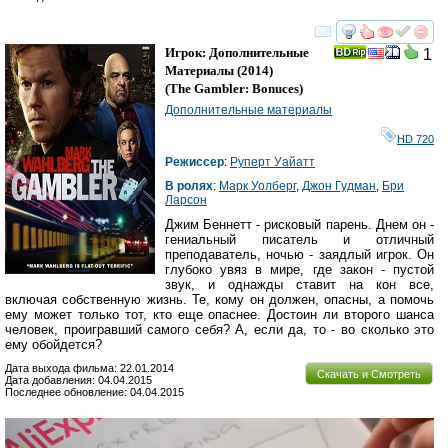
смотреть
инте
Игрок: Дополнительные
1
Материалы
(2014)
(
The Gambler: Bonuces
)
Дополнительные материалы
HD 720
Режиссер
:
Руперт Уайатт
В ролях
:
Марк Уолберг
,
Джон Гудман
,
Бри
Ларсон
Джим Беннетт - рисковый парень. Днем он -
гениальный писатель и отличный
преподаватель, ночью - заядлый игрок. Он
глубоко увяз в мире, где закон - пустой
звук, и однажды ставит на кон все,
включая собственную жизнь. Те, кому он должен, опасны, а помочь
ему может только тот, кто еще опаснее. Достоин ли второго шанса
человек, проигравший самого себя? А, если да, то - во сколько это
ему обойдется?
Дата выхода фильма: 22.01.2014
Скачать и Смотреть
Дата добавления: 04.04.2015
Последнее обновление: 04.04.2015