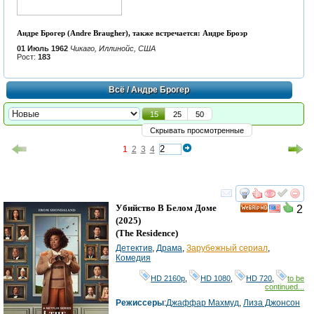
Андре Брогер (Andre Braugher), также встречается: Андре Броэр
01 Июль 1962
Чикаго, Иллинойс, США
Рост:
183
Всё
/ Андре Брогер
15
25
50
Скрывать просмотренные
1
2
3
4
смотреть
инте
Убийство В Белом Доме
2
HD
(2025)
(
The Residence
)
Детектив
,
Драма
,
Зарубежный сериал
,
Комедия
HD 2160р
,
HD 1080
,
HD 720
,
to be
continued...
Режиссеры
:
Джаффар Махмуд
,
Лиза Джонсон