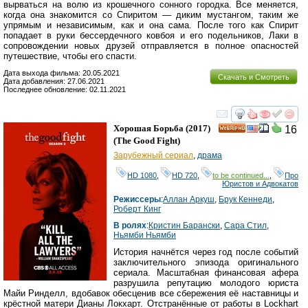
вырваться на волю из крошечного сонного городка. Все меняется,
когда она знакомится со Спиритом — диким мустангом, таким же
упрямым и независимым, как и она сама. После того как Спирит
попадает в руки бессердечного ковбоя и его подельников, Лаки в
сопровождении новых друзей отправляется в полное опасностей
путешествие, чтобы его спасти.
Дата выхода фильма: 20.05.2021
Скачать и Смотреть
Дата добавления: 27.06.2021
Последнее обновление: 02.11.2021
смотреть
инте
Хорошая Борьба
(2017)
16
HD
(
The Good Fight
)
Зарубежный сериал
,
драма
HD 1080
,
HD 720
,
to be continued...
,
Про
Юристов и Адвокатов
Режиссеры
:
Аллан Аркуш
,
Брук Кеннеди
,
Роберт Кинг
В ролях
:
Кристин Барански
,
Сара Стил
,
Ньямби Ньямби
История начнётся через год после событий
заключительного эпизода оригинального
сериала. Масштабная финансовая афера
разрушила репутацию молодого юриста
Майи Ринделл, вдобавок обесценив все сбережения её наставницы и
крёстной матери Дианы Локхарт. Отстранённые от работы в Lockhart