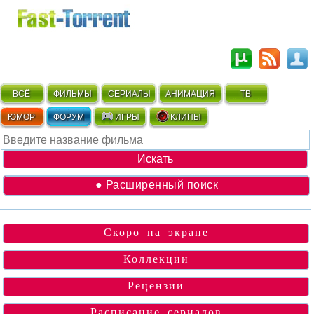
ВСЁ
ФИЛЬМЫ
СЕРИАЛЫ
АНИМАЦИЯ
ТВ
ЮМОР
ФОРУМ
ИГРЫ
КЛИПЫ
● Расширенный поиск
Скоро на экране
Коллекции
Рецензии
Расписание сериалов