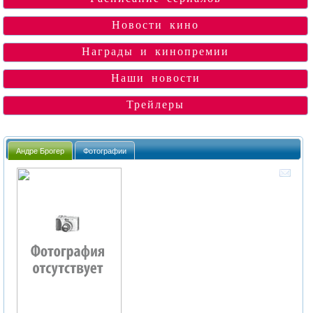
Новости кино
Награды и кинопремии
Наши новости
Трейлеры
Андре Брогер
Фотографии