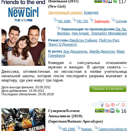
Новенькая
(2011)
117
(
New Girl
)
Зарубежный сериал
,
Комедия
HD 1080
,
HD 720
,
Завершён
,
Ситком
Экранизация по произведению
:
Дж.Дж.
Филбин
,
Ник Адамс
,
Элизабет Меривезер
Режиссеры
:
Джейсон Уайнер
,
Пейтон Рид
,
Трент О’Доннелл
В ролях
:
Зои Дешанель
,
Джейк Джонсон
,
Макс
Гринфилд
Комедия о сексуальных отношениях
мужчин и женщин. В центре сюжета —
Джессика, оптимистичная, но несчастная в любви учительница
начальной школы, которая после последнего разрыва въезжает в
квартиру, где уже живут три парня.
Дата выхода фильма: 20.09.2011
Скачать и Смотреть
Дата добавления: 14.09.2011
Последнее обновление: 29.06.2018
смотреть
инте
Супермен/Бэтмен:
16
Апокалипсис
(2010)
(
Superman/Batman: Apocalypse
)
HD 1080
,
Комикс
,
Сверхспособности