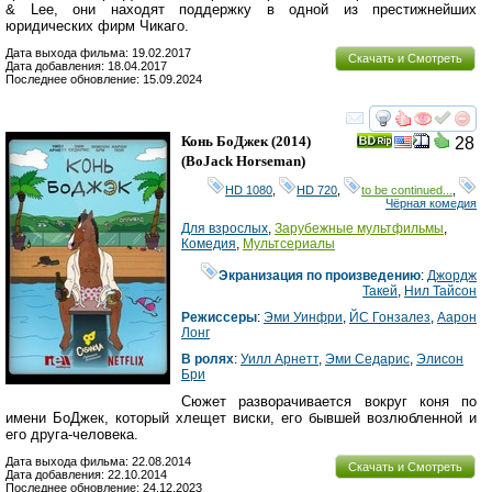
& Lee, они находят поддержку в одной из престижнейших
юридических фирм Чикаго.
Дата выхода фильма: 19.02.2017
Скачать и Смотреть
Дата добавления: 18.04.2017
Последнее обновление: 15.09.2024
смотреть
инте
Конь БоДжек
(2014)
28
(
BoJack Horseman
)
HD 1080
,
HD 720
,
to be continued...
,
Чёрная комедия
Для взрослых
,
Зарубежные мультфильмы
,
Комедия
,
Мультсериалы
Экранизация по произведению
:
Джордж
Такей
,
Нил Тайсон
Режиссеры
:
Эми Уинфри
,
ЙC Гонзалез
,
Аарон
Лонг
В ролях
:
Уилл Арнетт
,
Эми Седарис
,
Элисон
Бри
Сюжет разворачивается вокруг коня по
имени БоДжек, который хлещет виски, его бывшей возлюбленной и
его друга-человека.
Дата выхода фильма: 22.08.2014
Скачать и Смотреть
Дата добавления: 22.10.2014
Последнее обновление: 24.12.2023