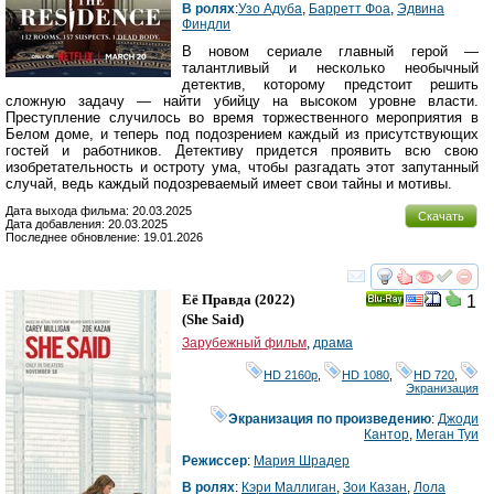
В ролях
:
Узо Адуба
,
Барретт Фоа
,
Эдвина
Финдли
В новом сериале главный герой —
талантливый и несколько необычный
детектив, которому предстоит решить
сложную задачу — найти убийцу на высоком уровне власти.
Преступление случилось во время торжественного мероприятия в
Белом доме, и теперь под подозрением каждый из присутствующих
гостей и работников. Детективу придется проявить всю свою
изобретательность и остроту ума, чтобы разгадать этот запутанный
случай, ведь каждый подозреваемый имеет свои тайны и мотивы.
Дата выхода фильма: 20.03.2025
Скачать
Дата добавления: 20.03.2025
Последнее обновление: 19.01.2026
смотреть
инте
Её Правда
(2022)
1
Ray
(
She Said
)
Зарубежный фильм
,
драма
HD 2160р
,
HD 1080
,
HD 720
,
Экранизация
Экранизация по произведению
:
Джоди
Кантор
,
Меган Туи
Режиссер
:
Мария Шрадер
В ролях
:
Кэри Маллиган
,
Зои Казан
,
Лола