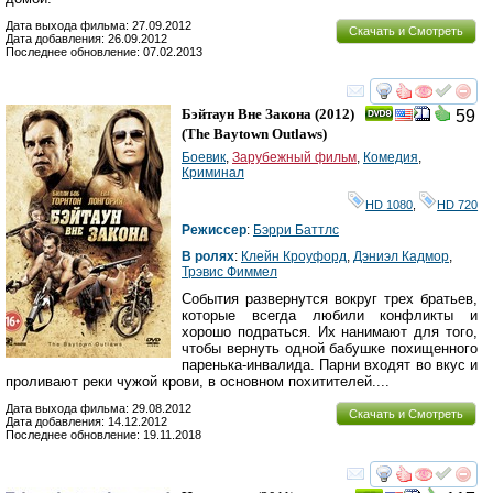
Дата выхода фильма: 27.09.2012
Скачать и Смотреть
Дата добавления: 26.09.2012
Последнее обновление: 07.02.2013
смотреть
инте
Бэйтаун Вне Закона
(2012)
59
(
The Baytown Outlaws
)
Боевик
,
Зарубежный фильм
,
Комедия
,
Криминал
HD 1080
,
HD 720
Режиссер
:
Бэрри Баттлс
В ролях
:
Клейн Кроуфорд
,
Дэниэл Кадмор
,
Трэвис Фиммел
События развернутся вокруг трех братьев,
которые всегда любили конфликты и
хорошо подраться. Их нанимают для того,
чтобы вернуть одной бабушке похищенного
паренька-инвалида. Парни входят во вкус и
проливают реки чужой крови, в основном похитителей....
Дата выхода фильма: 29.08.2012
Скачать и Смотреть
Дата добавления: 14.12.2012
Последнее обновление: 19.11.2018
смотреть
инте