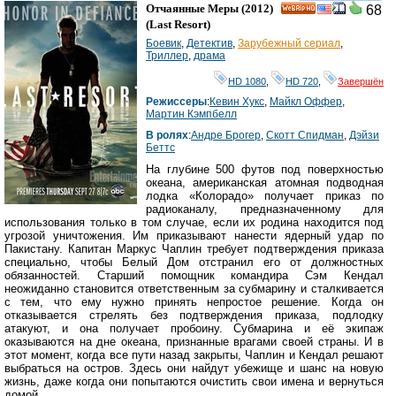
смотреть
инте
Отчаянные Меры
(2012)
68
HD
(
Last Resort
)
Боевик
,
Детектив
,
Зарубежный сериал
,
Триллер
,
драма
HD 1080
,
HD 720
,
Завершён
Режиссеры
:
Кевин Хукс
,
Майкл Оффер
,
Мартин Кэмпбелл
В ролях
:
Андре Брогер
,
Скотт Спидман
,
Дэйзи
Беттс
На глубине 500 футов под поверхностью
океана, американская атомная подводная
лодка «Колорадо» получает приказ по
радиоканалу, предназначенному для
использования только в том случае, если их родина находится под
угрозой уничтожения. Им приказывают нанести ядерный удар по
Пакистану. Капитан Маркус Чаплин требует подтверждения приказа
специально, чтобы Белый Дом отстранил его от должностных
обязанностей. Старший помощник командира Сэм Кендал
неожиданно становится ответственным за субмарину и сталкивается
с тем, что ему нужно принять непростое решение. Когда он
отказывается стрелять без подтверждения приказа, подлодку
атакуют, и она получает пробоину. Субмарина и её экипаж
оказываются на дне океана, признанные врагами своей страны. И в
этот момент, когда все пути назад закрыты, Чаплин и Кендал решают
выбраться на остров. Здесь они найдут убежище и шанс на новую
жизнь, даже когда они попытаются очистить свои имена и вернуться
домой.