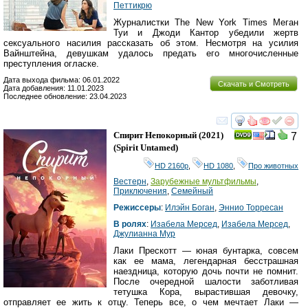
Петтикрю
Журналистки The New York Times Меган
Туи и Джоди Кантор убедили жертв
сексуального насилия рассказать об этом. Несмотря на усилия
Вайнштейна, девушкам удалось предать его многочисленные
преступления огласке.
Дата выхода фильма: 06.01.2022
Скачать и Смотреть
Дата добавления: 11.01.2023
Последнее обновление: 23.04.2023
смотреть
инте
Спирит Непокорный
(2021)
7
(
Spirit Untamed
)
HD 2160р
,
HD 1080
,
Про животных
Вестерн
,
Зарубежные мультфильмы
,
Приключения
,
Семейный
Режиссеры
:
Илэйн Боган
,
Эннио Торресан
В ролях
:
Изабела Мерсед
,
Изабела Мерсед
,
Джулианна Мур
Лаки Прескотт — юная бунтарка, совсем
как ее мама, легендарная бесстрашная
наездница, которую дочь почти не помнит.
После очередной шалости заботливая
тетушка Кора, вырастившая девочку,
отправляет ее жить к отцу. Теперь все, о чем мечтает Лаки —