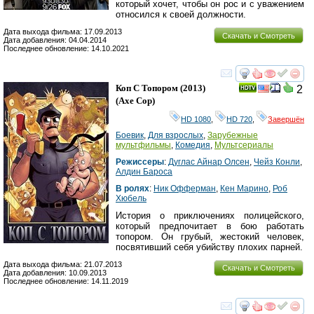
который хочет, чтобы он рос и с уважением
относился к своей должности.
Дата выхода фильма: 17.09.2013
Скачать и Смотреть
Дата добавления: 04.04.2014
Последнее обновление: 14.10.2021
смотреть
инте
Коп С Топором
(2013)
2
(
Axe Cop
)
HD 1080
,
HD 720
,
Завершён
Боевик
,
Для взрослых
,
Зарубежные
мультфильмы
,
Комедия
,
Мультсериалы
Режиссеры
:
Дуглас Айнар Олсен
,
Чейз Конли
,
Алдин Бароса
В ролях
:
Ник Офферман
,
Кен Марино
,
Роб
Хюбель
История о приключениях полицейского,
который предпочитает в бою работать
топором. Он грубый, жестокий человек,
посвятивший себя убийству плохих парней.
Дата выхода фильма: 21.07.2013
Скачать и Смотреть
Дата добавления: 10.09.2013
Последнее обновление: 14.11.2019