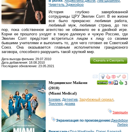
В ролях
:
Анджелина Джоли
,
Лив Шрайбер
,
Чиветель Эджиофор
История глубоко завербованной
сотрудницы ЦРУ Эвелин Солт. В ее жизни
все было прекрасно: любимая работа,
любимый муж, любимая страна, до тех
пор, пока собственное агентство не обвинило ее в двойной игре.
Корни ее прошлого уходят в такую далекую и чужую Россию, где
Эвелин Солт предстоит встретиться лицом к лицу со своими
бывшими учителями и выполнить то, для чего готовил ее Советский
Союз. Она оказывается главным исполнителем грандиозного
заговора, способного разрушить такой хрупкий мир.
Дата выхода фильма: 29.07.2010
Скачать и Смотреть
Дата добавления: 18.08.2010
Последнее обновление: 23.05.2021
смотреть
инте
Медицинское Майами
3
(2010)
(
Miami Medical
)
Боевик
,
Детектив
,
Зарубежный сериал
,
Триллер
,
драма
Завершён
Экранизация по произведению
:
Джеффри
Либер
Режиссеры
:
Пол МакКрейн
,
Пэрис Барклай
,