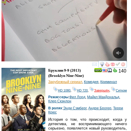
смотреть
инте
Бруклин 9-9
(2013)
140
(
Brooklyn Nine-Nine
)
Зарубежный сериал
,
Комедия
,
Криминал
HD 1080
,
HD 720
,
Завершён
,
Ситком
Режиссеры
:
Фил Лорд
,
Майкл МакДональд
,
Клер Скэнлон
В ролях
:
Энди Сэмберг
,
Андре Брогер
,
Терри
Крюс
История о том, что происходит, когда у
детектива, не воспринимающего ничего
серьезно, появляется новый руководитель,