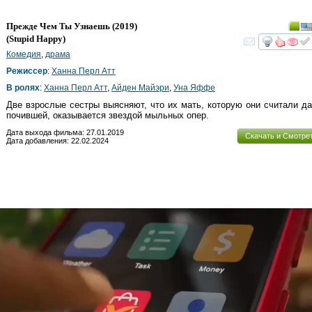
Прежде Чем Ты Узнаешь
(2019)
(
Stupid Happy
)
смот
Комедия
,
драма
Режиссер
:
Ханна Перл Атт
В ролях
:
Ханна Перл Атт
,
Айден Майэри
,
Уна Яффе
Две взрослые сестры выясняют, что их мать, которую они считали д
почившей, оказывается звездой мыльных опер.
Дата выхода фильма: 27.01.2019
Скачать и Смотре
Дата добавления: 22.02.2024