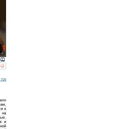
реть
интересует
 720
ало
ам,
ся к
 на
нью.
к и
ной