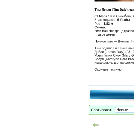
Тим Дейли (Tim Daly), та
01 Март 1956
Нью-Йорк,
Знак зодиака:
♓ Рыбы
Рост:
1.83 м
Семья
:
Эми Ван Нострэнд (разво
... двое детей
Полное имя — Джеймс Тим
Тим родился в семье ам
Дейли
(James Daly) (23.1
Мэри Глинн Сноу (Mary Gl
Браун
(Kathryne Dora Brow
ирландские, шотландские 
Окончил частную …
Сортировать: