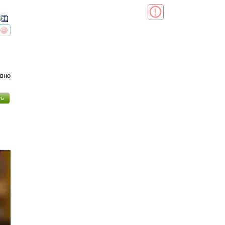
реть
интересует
авно
ть