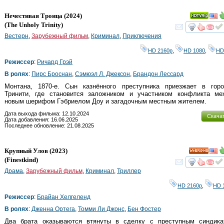
Нечестивая Троица
(2024)
(
The Unholy Trinity
)
смот
Вестерн
,
Зарубежный фильм
,
Криминал
,
Приключения
HD 2160р
,
HD 1080
,
HD
Режиссер
:
Ричард Грэй
В ролях
:
Пирс Броснан
,
Сэмюэл Л. Джексон
,
Брандон Лессард
Монтана, 1870-е. Сын казнённого преступника приезжает в горо
Тринити, где становится заложником и участником конфликта ме
новым шерифом Гэбриелом Доу и загадочным местным жителем.
Дата выхода фильма: 12.10.2024
Скача
Дата добавления: 16.06.2025
Последнее обновление: 21.08.2025
Крупный Улов
(2023)
HD
(
Finestkind
)
смот
Драма
,
Зарубежный фильм
,
Криминал
,
Триллер
HD 2160р
,
HD 
Режиссер
:
Брайан Хелгеленд
В ролях
:
Дженна Ортега
,
Томми Ли Джонс
,
Бен Фостер
Два брата оказываются втянуты в сделку с преступным синдика