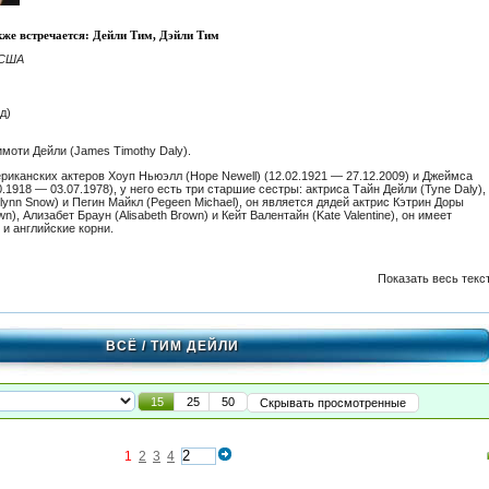
кже встречается: Дейли Тим, Дэйли Тим
 США
д)
оти Дейли (James Timothy Daly).
ериканских актеров
Хоуп Ньюэлл
(Hope Newell) (12.02.1921 — 27.12.2009) и
Джеймса
0.1918 — 03.07.1978), у него есть три старшие сестры: актриса
Тайн Дейли
(Tyne Daly),
ynn Snow) и Пегин Майкл (Pegeen Michael), он является дядей актрис
Кэтрин Доры
n), Ализабет Браун (Alisabeth Brown) и Кейт Валентайн (Kate Valentine), он имеет
и английские корни.
Показать весь текс
ВСЁ
/ ТИМ ДЕЙЛИ
15
25
50
Скрывать просмотренные
1
2
3
4