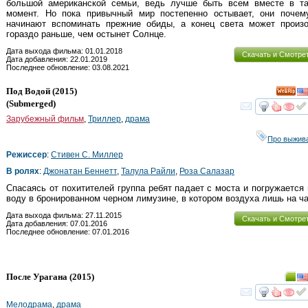
большой американской семьи, ведь лучше быть всем вместе в та
момент. Но пока привычный мир постепенно остывает, они почему
начинают вспоминать прежние обиды, а конец света может произо
гораздо раньше, чем остынет Солнце.
Дата выхода фильма: 01.01.2018
Скачать и Смотре
Дата добавления: 22.01.2019
Последнее обновление: 03.08.2021
Под Водой
(2015)
(
Submerged
)
смот
Зарубежный фильм
,
Триллер
,
драма
Про выжив
Режиссер
:
Стивен С. Миллер
В ролях
:
Джонатан Беннетт
,
Талула Райли
,
Роза Салазар
Спасаясь от похитителей группа ребят падает с моста и погружается
воду в бронированном черном лимузине, в котором воздуха лишь на ча
Дата выхода фильма: 27.11.2015
Скачать и Смотре
Дата добавления: 07.01.2016
Последнее обновление: 07.01.2016
После Урагана
(2015)
смот
Мелодрама
,
драма