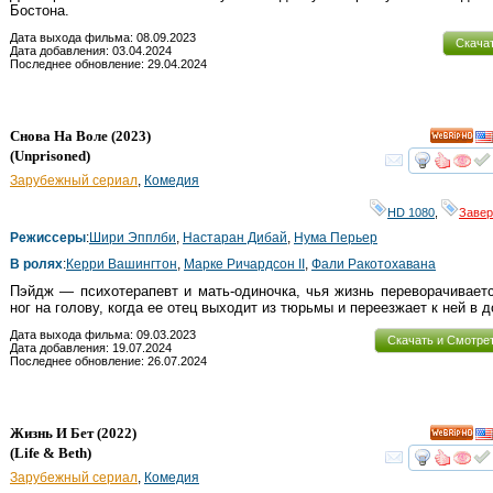
Бостона.
Дата выхода фильма: 08.09.2023
Скача
Дата добавления: 03.04.2024
Последнее обновление: 29.04.2024
Снова На Воле
(2023)
HD
(
Unprisoned
)
смот
Зарубежный сериал
,
Комедия
HD 1080
,
Заве
Режиссеры
:
Шири Эпплби
,
Настаран Дибай
,
Нума Перьер
В ролях
:
Керри Вашингтон
,
Марке Ричардсон II
,
Фали Ракотохавана
Пэйдж — психотерапевт и мать-одиночка, чья жизнь переворачивает
ног на голову, когда ее отец выходит из тюрьмы и переезжает к ней в д
Дата выхода фильма: 09.03.2023
Скачать и Смотре
Дата добавления: 19.07.2024
Последнее обновление: 26.07.2024
Жизнь И Бет
(2022)
HD
(
Life & Beth
)
смот
Зарубежный сериал
,
Комедия