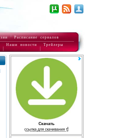
нзии
Расписание сериалов
Наши новости
Трейлеры
Скачать
с̲с̲ы̲л̲к̲а̲ ̲д̲л̲я̲ ̲с̲к̲а̲ч̲и̲в̲а̲н̲и̲я̲ ☝