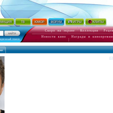
ИМАЦИЯ
ТВ
ЮМОР
ФОРУМ
ИГРЫ
КЛИПЫ
Скоро на экране
Коллекции
Реце
Новости кино
Награды и кинопремии
иренный поиск
ии