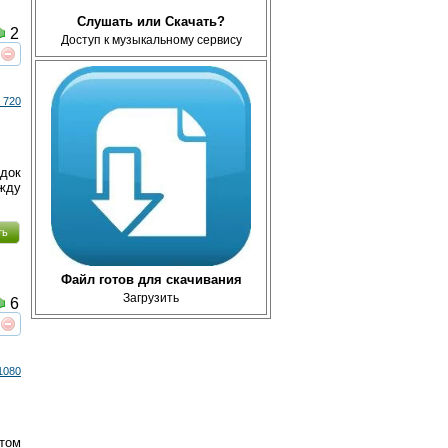
Слушать или Скачать?
2
Доступ к музыкальному сервису
реть
интересует
 720
док
жду
ть
Файл готов для скачивания
Загрузить
6
реть
интересует
1080
том