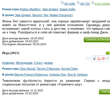
HD 1080
,
HD 720
,
to be continu
Режиссеры
:
Райан МакФол
,
Эми Шумер
,
Кевин Кэйн
В ролях
:
Эми Шумер
,
Виолет Янг
,
Майкл Рапапорт
Жизнь Бет кажется идеальной: она хорошо зарабатывает продажей в
живёт на Манхэттене, и у неё крепкие отношения. Однажды деву
вспоминает, какой хотела стать в детстве, и понимает, что пришла со
не к тому. Разобраться в себе ей помогает фермер и шеф-повар Джон.
Дата выхода фильма: 18.03.2022
Скачать и Смотре
Дата добавления: 18.03.2022
Последнее обновление: 05.03.2024
Игра
(2021)
смот
Комедия
,
Мелодрама
,
Спорт
,
драма
Режиссеры
:
Эли Лерой
,
Питер О’Фаллон
,
Келли Парк
В ролях
:
Венди Рэкуэл Робинсон
,
Адриян Рае
,
Вон В. Хеброн
Темнокожие футболисты борются за уважение. Сериал с мощ
социальным посылом от режиссера «Утреннего шоу»
Дата выхода фильма: 11.11.2021
Скача
Дата добавления: 22.02.2024