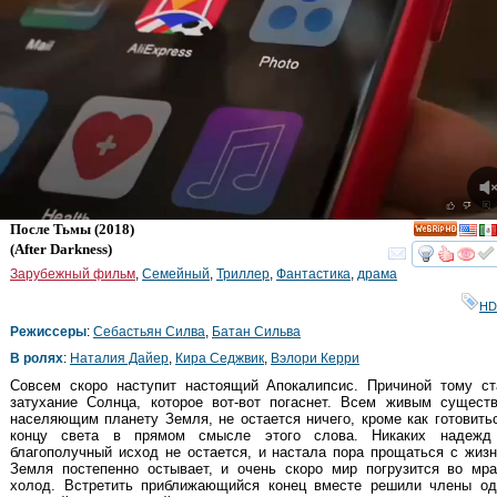
После Тьмы
(2018)
HD
(
After Darkness
)
смот
Зарубежный фильм
,
Семейный
,
Триллер
,
Фантастика
,
драма
HD
Режиссеры
:
Себастьян Силва
,
Батан Сильва
В ролях
:
Наталия Дайер
,
Кира Седжвик
,
Вэлори Керри
Совсем скоро наступит настоящий Апокалипсис. Причиной тому ст
затухание Солнца, которое вот-вот погаснет. Всем живым существ
населяющим планету Земля, не остается ничего, кроме как готовить
концу света в прямом смысле этого слова. Никаких надежд
благополучный исход не остается, и настала пора прощаться с жиз
Земля постепенно остывает, и очень скоро мир погрузится во мра
холод. Встретить приближающийся конец вместе решили члены од