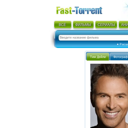
ВСЁ
ФИЛЬМЫ
СЕРИАЛЫ
АН
● Расш
Тим Дейли
Фотограф