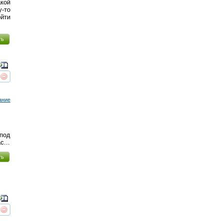
кой
-то
йти
ть
реть
интересует
ание
 под
с...
ть
реть
интересует